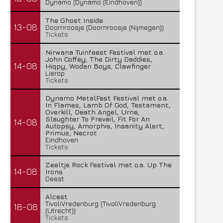
Dynamo (Dynamo (Eindhoven))
The Ghost Inside
13-08
Doornroosje (Doornroosje (Nijmegen))
Tickets
Nirwana Tuinfeest Festival met o.a.
John Coffey, The Dirty Daddies,
14-08
Hiqpy, Wodan Boys, Clawfinger
Lierop
Tickets
Dynamo MetalFest Festival met o.a.
In Flames, Lamb Of God, Testament,
Overkill, Death Angel, Urne,
Slaughter To Prevail, Fit For An
14-08
Autopsy, Amorphis, Insanity Alert,
Primus, Necrot
Eindhoven
Tickets
Zeeltje Rock Festival met o.a. Up The
14-08
Irons
Deest
Alcest
TivoliVredenburg (TivoliVredenburg
18-08
(Utrecht))
Tickets