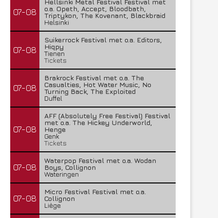
Hellsinki Metal Festival Festival met
o.a. Opeth, Accept, Bloodbath,
07-08
Triptykon, The Kovenant, Blackbraid
Helsinki
Suikerrock Festival met o.a. Editors,
Hiqpy
07-08
Tienen
Tickets
Brakrock Festival met o.a. The
Casualties, Hot Water Music, No
07-08
Turning Back, The Exploited
Duffel
AFF (Absolutely Free Festival) Festival
met o.a. The Hickey Underworld,
07-08
Henge
Genk
Tickets
Waterpop Festival met o.a. Wodan
07-08
Boys, Collignon
Wateringen
Micro Festival Festival met o.a.
07-08
Collignon
Liège