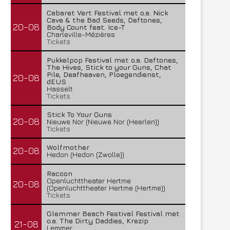
Cabaret Vert Festival met o.a. Nick
Cave & the Bad Seeds, Deftones,
20-08
Body Count feat. Ice-T
Charleville-Mézières
Tickets
Pukkelpop Festival met o.a. Deftones,
The Hives, Stick to your Guns, Chat
Pile, Deafheaven, Ploegendienst,
20-08
dEUS
Hasselt
Tickets
Stick To Your Guns
20-08
Nieuwe Nor (Nieuwe Nor (Heerlen))
Tickets
Wolfmother
20-08
Hedon (Hedon (Zwolle))
Racoon
Openluchttheater Hertme
20-08
(Openluchttheater Hertme (Hertme))
Tickets
Glemmer Beach Festival Festival met
o.a. The Dirty Daddies, Krezip
21-08
Lemmer