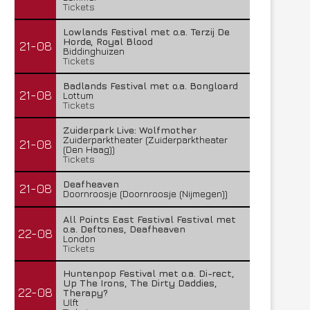
Tickets
Lowlands Festival met o.a. Terzij De
Horde, Royal Blood
21-08
Biddinghuizen
Tickets
Badlands Festival met o.a. Bongloard
21-08
Lottum
Tickets
Zuiderpark Live: Wolfmother
Zuiderparktheater (Zuiderparktheater
21-08
(Den Haag))
Tickets
Deafheaven
21-08
Doornroosje (Doornroosje (Nijmegen))
All Points East Festival Festival met
o.a. Deftones, Deafheaven
22-08
London
Tickets
Huntenpop Festival met o.a. Di-rect,
Up The Irons, The Dirty Daddies,
22-08
Therapy?
Ulft