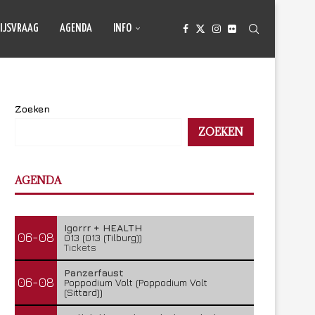
IJSVRAAG
AGENDA
INFO
Zoeken
ZOEKEN
AGENDA
Igorrr + HEALTH
06-08
013 (013 (Tilburg))
Tickets
Panzerfaust
06-08
Poppodium Volt (Poppodium Volt
(Sittard))