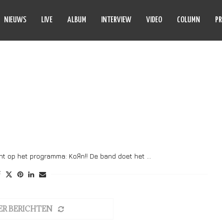
NIEUWS
LIVE
ALBUM
INTERVIEW
VIDEO
COLUMN
PR
THERN METAL
nt op het programma: KoЯn!! De band doet het …
ER BERICHTEN