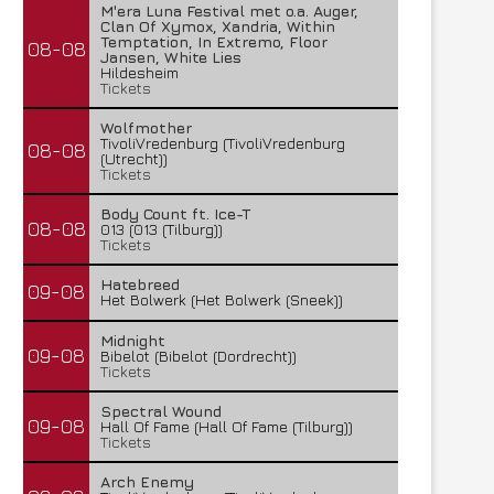
M'era Luna Festival met o.a. Auger,
Clan Of Xymox, Xandria, Within
Temptation, In Extremo, Floor
08-08
Jansen, White Lies
Hildesheim
Tickets
Wolfmother
TivoliVredenburg (TivoliVredenburg
08-08
(Utrecht))
Tickets
Body Count ft. Ice-T
08-08
013 (013 (Tilburg))
Tickets
Hatebreed
09-08
Het Bolwerk (Het Bolwerk (Sneek))
Midnight
09-08
Bibelot (Bibelot (Dordrecht))
Tickets
Spectral Wound
09-08
Hall Of Fame (Hall Of Fame (Tilburg))
Tickets
Arch Enemy