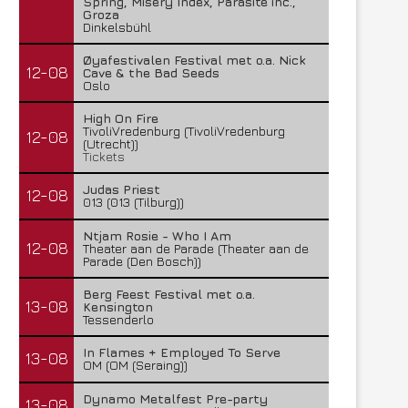
Spring, Misery Index, Parasite inc.,
Groza
Dinkelsbühl
Øyafestivalen Festival met o.a. Nick
12-08
Cave & the Bad Seeds
Oslo
High On Fire
TivoliVredenburg (TivoliVredenburg
12-08
(Utrecht))
Tickets
Judas Priest
12-08
013 (013 (Tilburg))
Ntjam Rosie - Who I Am
12-08
Theater aan de Parade (Theater aan de
Parade (Den Bosch))
Berg Feest Festival met o.a.
13-08
Kensington
Tessenderlo
In Flames + Employed To Serve
13-08
OM (OM (Seraing))
Dynamo Metalfest Pre-party
13-08