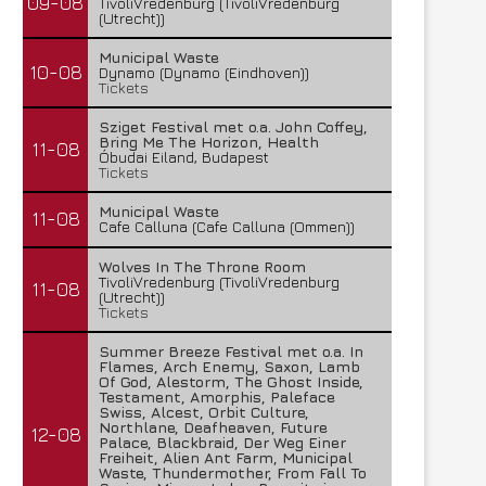
09-08
TivoliVredenburg (TivoliVredenburg
(Utrecht))
Municipal Waste
10-08
Dynamo (Dynamo (Eindhoven))
Tickets
Sziget Festival met o.a. John Coffey,
Bring Me The Horizon, Health
11-08
Óbudai Eiland, Budapest
Tickets
Municipal Waste
11-08
Cafe Calluna (Cafe Calluna (Ommen))
Wolves In The Throne Room
TivoliVredenburg (TivoliVredenburg
11-08
(Utrecht))
Tickets
Summer Breeze Festival met o.a. In
Flames, Arch Enemy, Saxon, Lamb
Of God, Alestorm, The Ghost Inside,
Testament, Amorphis, Paleface
Swiss, Alcest, Orbit Culture,
Northlane, Deafheaven, Future
12-08
Palace, Blackbraid, Der Weg Einer
Freiheit, Alien Ant Farm, Municipal
Waste, Thundermother, From Fall To