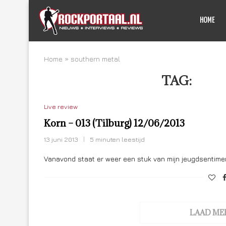
HOME
Home
»
southern metal
TAG:
SOU
Live review
Korn – 013 (Tilburg) 12/06/2013
13 juni 2013
5 minuten leestijd
Vanavond staat er weer een stuk van mijn jeugdsentime
LAAD ME