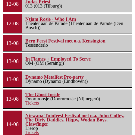
Judas Priest
12-08
013 (013 (Tilburg))
Ntjam Rosie - Who I Am
12-08
Theater aan de Parade (Theater aan de Parade (Den
Bosch))
Berg Feest Festival met o.a. Kensington
13-08
Tessenderlo
In Flames + Employed To Serve
13-08
OM (OM (Seraing))
Dynamo Metalfest Pre-party
13-08
Dynamo (Dynamo (Eindhoven))
The Ghost Inside
13-08
Doornroosje (Doornroosje (Nijmegen))
Tickets
Nirwana Tuinfeest Festival met o.a. John Coffey,
The Dirty Daddies, Hiqpy, Wodan Boys,
14-08
Clawfinger
Lierop
Tickets