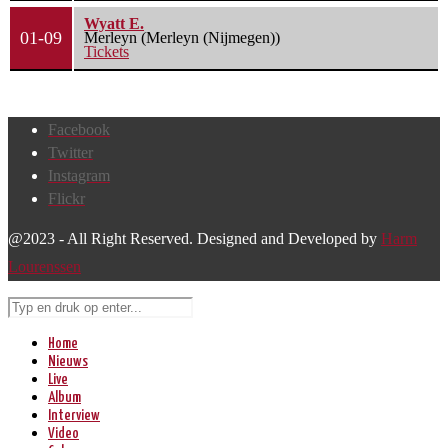
Wyatt E.
01-09
Merleyn (Merleyn (Nijmegen))
Tickets
Facebook
Twitter
Instagram
Flickr
@2023 - All Right Reserved. Designed and Developed by
Harm
Lourenssen
Home
Nieuws
Live
Album
Interview
Video