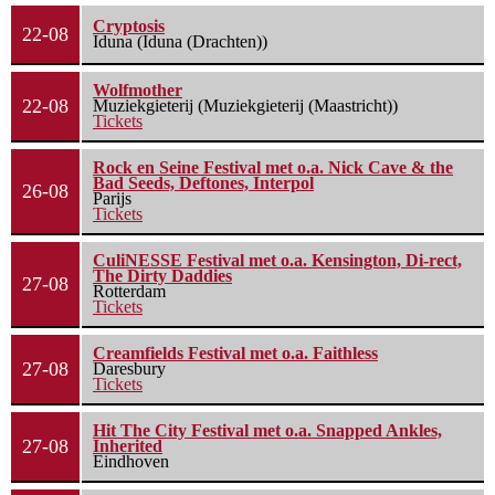
Cryptosis
22-08
Iduna (Iduna (Drachten))
Wolfmother
22-08
Muziekgieterij (Muziekgieterij (Maastricht))
Tickets
Rock en Seine Festival met o.a. Nick Cave & the
Bad Seeds, Deftones, Interpol
26-08
Parijs
Tickets
CuliNESSE Festival met o.a. Kensington, Di-rect,
The Dirty Daddies
27-08
Rotterdam
Tickets
Creamfields Festival met o.a. Faithless
27-08
Daresbury
Tickets
Hit The City Festival met o.a. Snapped Ankles,
27-08
Inherited
Eindhoven