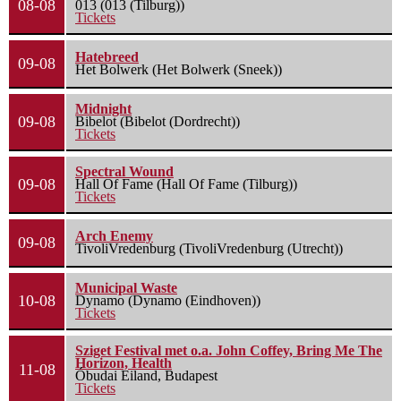
08-08
013 (013 (Tilburg))
Tickets
Hatebreed
09-08
Het Bolwerk (Het Bolwerk (Sneek))
Midnight
09-08
Bibelot (Bibelot (Dordrecht))
Tickets
Spectral Wound
09-08
Hall Of Fame (Hall Of Fame (Tilburg))
Tickets
Arch Enemy
09-08
TivoliVredenburg (TivoliVredenburg (Utrecht))
Municipal Waste
10-08
Dynamo (Dynamo (Eindhoven))
Tickets
Sziget Festival met o.a. John Coffey, Bring Me The
Horizon, Health
11-08
Óbudai Eiland, Budapest
Tickets