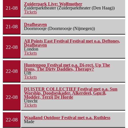
Zuiderpark Live: Wolfmother
21-08
Zuiderparktheater (Zuiderparktheater (Den Haag))
Tickets
Deafheaven
21-08
Doornroosje (Doornroosje (Nijmegen))
All Points East Festival Festival met o.a. Deftones,
Deafheaven
22-08
London
Tickets
Huntenpop Festival met o.a. Di-rect, Up The
Irons, The Dirty Daddies, Therapy?
22-08
Ulft
Tickets
DUISTER COLLECTIEF Festival met o.a. Sun
Worship, Doodseskader, Alkerdeel, Ggu:ll,
22-08
Modder, Terzij De Horde
Utrecht
Tickets
Waailand Outdoor Festival met o.a. Ruthless
22-08
Made