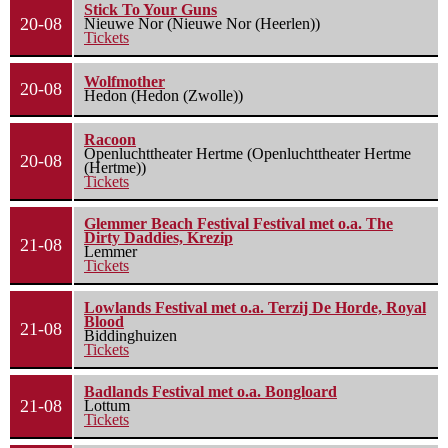
Stick To Your Guns
20-08
Nieuwe Nor (Nieuwe Nor (Heerlen))
Tickets
Wolfmother
20-08
Hedon (Hedon (Zwolle))
Racoon
Openluchttheater Hertme (Openluchttheater Hertme
20-08
(Hertme))
Tickets
Glemmer Beach Festival Festival met o.a. The
Dirty Daddies, Krezip
21-08
Lemmer
Tickets
Lowlands Festival met o.a. Terzij De Horde, Royal
Blood
21-08
Biddinghuizen
Tickets
Badlands Festival met o.a. Bongloard
21-08
Lottum
Tickets