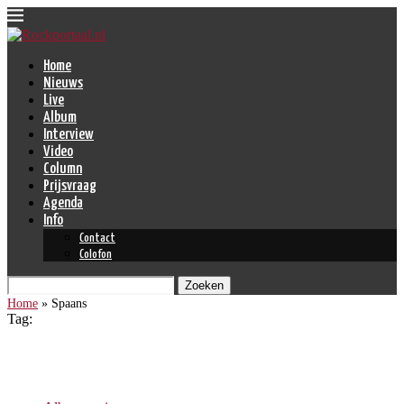
Home
Nieuws
Live
Album
Interview
Video
Column
Prijsvraag
Agenda
Info
Contact
Colofon
Zoeken
Home
»
Spaans
Tag:
Spaans