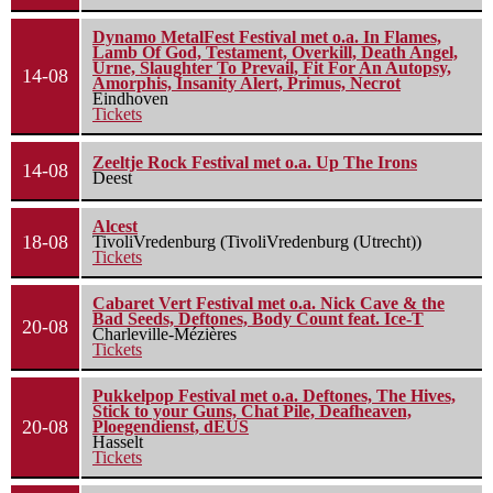
Dynamo MetalFest Festival met o.a. In Flames,
Lamb Of God, Testament, Overkill, Death Angel,
Urne, Slaughter To Prevail, Fit For An Autopsy,
14-08
Amorphis, Insanity Alert, Primus, Necrot
Eindhoven
Tickets
Zeeltje Rock Festival met o.a. Up The Irons
14-08
Deest
Alcest
18-08
TivoliVredenburg (TivoliVredenburg (Utrecht))
Tickets
Cabaret Vert Festival met o.a. Nick Cave & the
Bad Seeds, Deftones, Body Count feat. Ice-T
20-08
Charleville-Mézières
Tickets
Pukkelpop Festival met o.a. Deftones, The Hives,
Stick to your Guns, Chat Pile, Deafheaven,
20-08
Ploegendienst, dEUS
Hasselt
Tickets