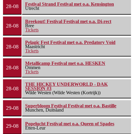
Festival Strand Festival met o.a. Kensington
28-08
Utrecht
Breekout! Festival Festival met o.a. Di-rect
28-08
Bree
Tickets
Pelagic Fest Festival met o.a. Predatory Void
28-08
Maastricht
Tickets
Metallicamp Festival met o.a. HESKEN
28-08
Ommen
Tickets
THE HICKEY UNDERWORLD - DAK
28-08
SESSION #3
Wilde Westen (Wilde Westen (Kortrijk))
Superbloom Festival Festival met o.a. Bastille
29-08
Munchen, Duitsland
Popelucht Festival met o.a. Queen of Spades
29-08
Etten-Leur