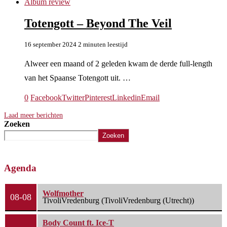
Album review
Totengott – Beyond The Veil
16 september 2024
2 minuten leestijd
Alweer een maand of 2 geleden kwam de derde full-length
van het Spaanse Totengott uit. …
0
Facebook
Twitter
Pinterest
Linkedin
Email
Laad meer berichten
Zoeken
Zoeken
Agenda
Wolfmother
08-08
TivoliVredenburg (TivoliVredenburg (Utrecht))
Body Count ft. Ice-T