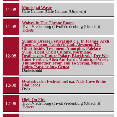
Municipal Waste
11-08
Cafe Calluna (Cafe Calluna (Ommen))
Wolves In The Throne Room
11-08
TivoliVredenburg (TivoliVredenburg (Utrecht))
Tickets
Summer Breeze Festival met o.a. In Flames, Arch
Enemy, Saxon, Lamb Of God, Alestorm, The
Ghost Inside, Testament, Amorphis, Paleface
Swiss, Alcest, Orbit Culture, Northlane,
12-08
Deafheaven, Future Palace, Blackbraid, Der Weg
Einer Freiheit, Alien Ant Farm, Municipal Waste,
Thundermother, From Fall To Spring, Misery
Index, Parasite inc., Groza
Dinkelsbühl
Øyafestivalen Festival met o.a. Nick Cave & the
12-08
Bad Seeds
Oslo
High On Fire
12-08
TivoliVredenburg (TivoliVredenburg (Utrecht))
Tickets