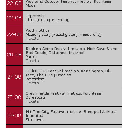
Waailand Outdoor Festival met o.a. Ruthless
22-08
Made
Cryptosis
22-08
Iduna (Iduna (Drachten))
Wolfmother
22-08
Muziekgieterij (Muziekgieterij (Maastricht))
Tickets
Rock en Seine Festival met o.a. Nick Cave & the
Bad Seeds, Deftones, Interpol
26-08
Parijs
Tickets
CuliNESSE Festival met o.a. Kensington, Di-
rect, The Dirty Daddies
27-08
Rotterdam
Tickets
Creamfields Festival met o.a. Faithless
27-08
Daresbury
Tickets
Hit The City Festival met o.a. Snapped Ankles,
27-08
Inherited
Eindhoven