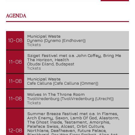
AGENDA
Municipal Waste
10-08
Dynamo (Dynamo (Eindhoven))
Tickets
Sziget Festival met o.a. John Coffey, Bring Me
The Horizon, Health
11-08
Óbudai Eiland, Budapest
Tickets
Municipal Waste
11-08
Cafe Calluna (Cafe Calluna (Ommen))
Wolves In The Throne Room
11-08
TivoliVredenburg (TivoliVredenburg (Utrecht))
Tickets
Summer Breeze Festival met o.a. In Flames,
Arch Enemy, Saxon, Lamb Of God, Alestorm,
The Ghost Inside, Testament, Amorphis,
Paleface Swiss, Alcest, Orbit Culture,
12-08
Northlane, Deafheaven, Future Palace,
Blackbraid, Der Weg Einer Freiheit, Alien Ant