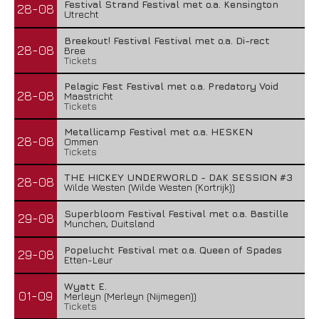
Festival Strand Festival met o.a. Kensington
28-08
Utrecht
Breekout! Festival Festival met o.a. Di-rect
28-08
Bree
Tickets
Pelagic Fest Festival met o.a. Predatory Void
28-08
Maastricht
Tickets
Metallicamp Festival met o.a. HESKEN
28-08
Ommen
Tickets
THE HICKEY UNDERWORLD - DAK SESSION #3
28-08
Wilde Westen (Wilde Westen (Kortrijk))
Superbloom Festival Festival met o.a. Bastille
29-08
Munchen, Duitsland
Popelucht Festival met o.a. Queen of Spades
29-08
Etten-Leur
Wyatt E.
01-09
Merleyn (Merleyn (Nijmegen))
Tickets