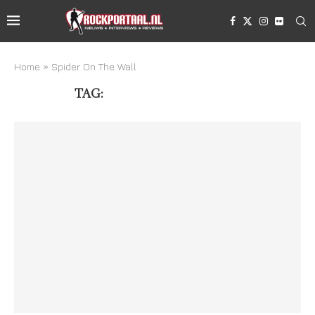
Home
»
Spider On The Wall
TAG:
SPIDER ON THE WALL