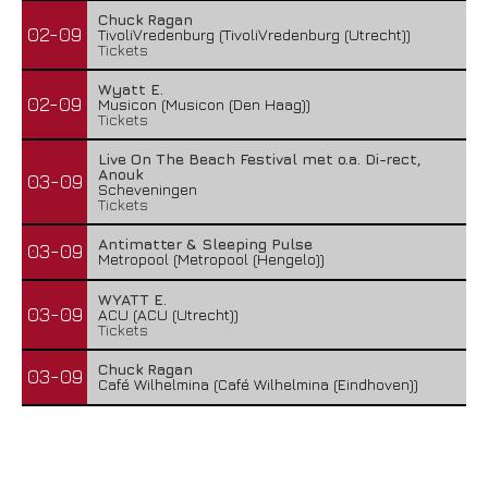
Chuck Ragan
02-09
TivoliVredenburg (TivoliVredenburg (Utrecht))
Tickets
Wyatt E.
02-09
Musicon (Musicon (Den Haag))
Tickets
Live On The Beach Festival met o.a. Di-rect,
Anouk
03-09
Scheveningen
Tickets
Antimatter & Sleeping Pulse
03-09
Metropool (Metropool (Hengelo))
WYATT E.
03-09
ACU (ACU (Utrecht))
Tickets
Chuck Ragan
03-09
Café Wilhelmina (Café Wilhelmina (Eindhoven))