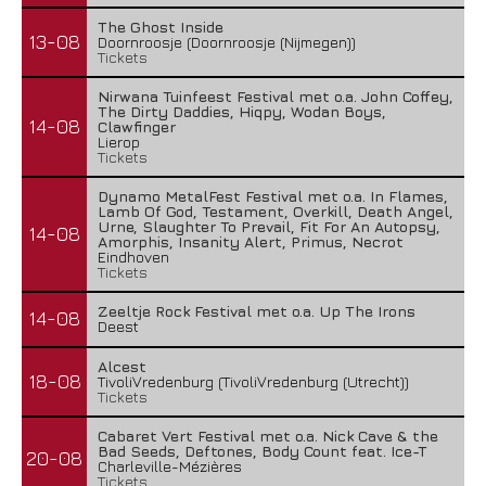
The Ghost Inside
13-08
Doornroosje (Doornroosje (Nijmegen))
Tickets
Nirwana Tuinfeest Festival met o.a. John Coffey,
The Dirty Daddies, Hiqpy, Wodan Boys,
14-08
Clawfinger
Lierop
Tickets
Dynamo MetalFest Festival met o.a. In Flames,
Lamb Of God, Testament, Overkill, Death Angel,
Urne, Slaughter To Prevail, Fit For An Autopsy,
14-08
Amorphis, Insanity Alert, Primus, Necrot
Eindhoven
Tickets
Zeeltje Rock Festival met o.a. Up The Irons
14-08
Deest
Alcest
18-08
TivoliVredenburg (TivoliVredenburg (Utrecht))
Tickets
Cabaret Vert Festival met o.a. Nick Cave & the
Bad Seeds, Deftones, Body Count feat. Ice-T
20-08
Charleville-Mézières
Tickets