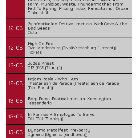
Farm, Municipal Waste, Thundermother, From
Fall To Spring, Misery Index, Parasite inc., Groza
Dinkelsbühl
Øyafestivalen Festival met o.a. Nick Cave & the
12-08
Bad Seeds
Oslo
High On Fire
12-08
TivoliVredenburg (TivoliVredenburg (Utrecht))
Tickets
Judas Priest
12-08
013 (013 (Tilburg))
Ntjam Rosie - Who I Am
12-08
Theater aan de Parade (Theater aan de Parade
(Den Bosch))
Berg Feest Festival met o.a. Kensington
13-08
Tessenderlo
In Flames + Employed To Serve
13-08
OM (OM (Seraing))
Dynamo Metalfest Pre-party
13-08
Dynamo (Dynamo (Eindhoven))