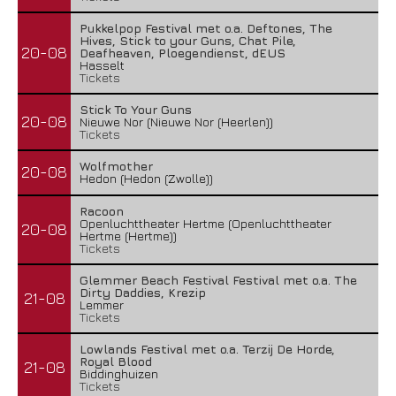
Pukkelpop Festival met o.a. Deftones, The
Hives, Stick to your Guns, Chat Pile,
20-08
Deafheaven, Ploegendienst, dEUS
Hasselt
Tickets
Stick To Your Guns
20-08
Nieuwe Nor (Nieuwe Nor (Heerlen))
Tickets
Wolfmother
20-08
Hedon (Hedon (Zwolle))
Racoon
Openluchttheater Hertme (Openluchttheater
20-08
Hertme (Hertme))
Tickets
Glemmer Beach Festival Festival met o.a. The
Dirty Daddies, Krezip
21-08
Lemmer
Tickets
Lowlands Festival met o.a. Terzij De Horde,
Royal Blood
21-08
Biddinghuizen
Tickets