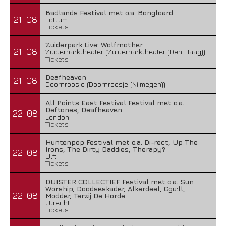
Badlands Festival met o.a. Bongloard
21-08
Lottum
Tickets
Zuiderpark Live: Wolfmother
21-08
Zuiderparktheater (Zuiderparktheater (Den Haag))
Tickets
Deafheaven
21-08
Doornroosje (Doornroosje (Nijmegen))
All Points East Festival Festival met o.a.
Deftones, Deafheaven
22-08
London
Tickets
Huntenpop Festival met o.a. Di-rect, Up The
Irons, The Dirty Daddies, Therapy?
22-08
Ulft
Tickets
DUISTER COLLECTIEF Festival met o.a. Sun
Worship, Doodseskader, Alkerdeel, Ggu:ll,
22-08
Modder, Terzij De Horde
Utrecht
Tickets