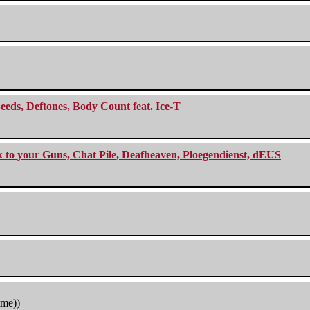
eeds, Deftones, Body Count feat. Ice-T
ck to your Guns, Chat Pile, Deafheaven, Ploegendienst, dEUS
tme))