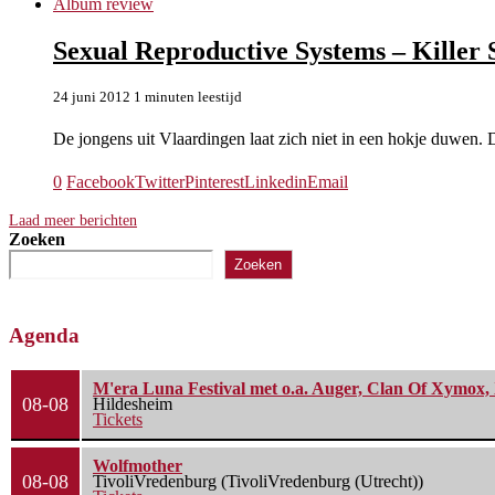
Album review
Sexual Reproductive Systems – Killer 
24 juni 2012
1 minuten leestijd
De jongens uit Vlaardingen laat zich niet in een hokje duwen
0
Facebook
Twitter
Pinterest
Linkedin
Email
Laad meer berichten
Zoeken
Zoeken
Agenda
M'era Luna Festival met o.a. Auger, Clan Of Xymox, 
08-08
Hildesheim
Tickets
Wolfmother
08-08
TivoliVredenburg (TivoliVredenburg (Utrecht))