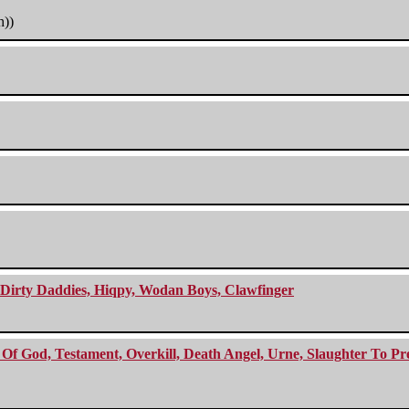
h))
e Dirty Daddies, Hiqpy, Wodan Boys, Clawfinger
f God, Testament, Overkill, Death Angel, Urne, Slaughter To Prev