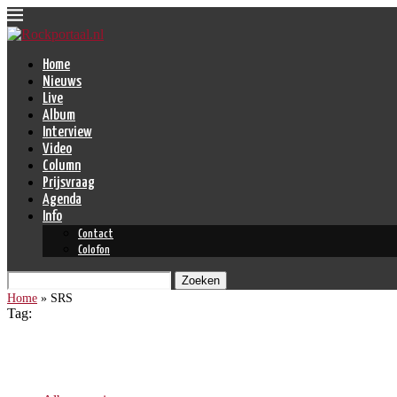
Home
Nieuws
Live
Album
Interview
Video
Column
Prijsvraag
Agenda
Info
Contact
Colofon
Zoeken
Home
»
SRS
Tag:
SRS