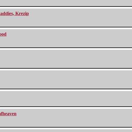
addies, Krezip
lood
eafheaven