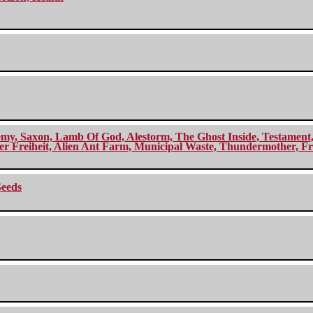
my, Saxon, Lamb Of God, Alestorm, The Ghost Inside, Testament, A
r Freiheit, Alien Ant Farm, Municipal Waste, Thundermother, Fro
Seeds