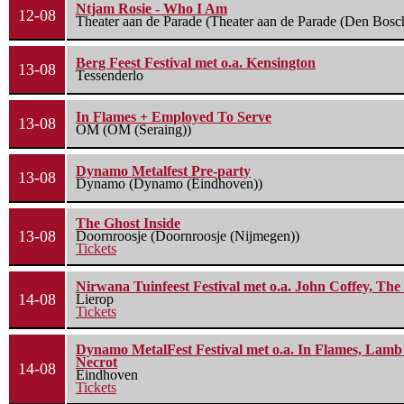
Ntjam Rosie - Who I Am
12-08
Theater aan de Parade (Theater aan de Parade (Den Bosc
Berg Feest Festival met o.a. Kensington
13-08
Tessenderlo
In Flames + Employed To Serve
13-08
OM (OM (Seraing))
Dynamo Metalfest Pre-party
13-08
Dynamo (Dynamo (Eindhoven))
The Ghost Inside
13-08
Doornroosje (Doornroosje (Nijmegen))
Tickets
Nirwana Tuinfeest Festival met o.a. John Coffey, Th
14-08
Lierop
Tickets
Dynamo MetalFest Festival met o.a. In Flames, Lamb O
Necrot
14-08
Eindhoven
Tickets