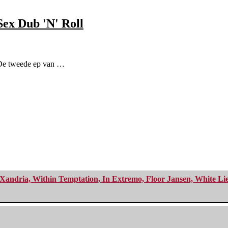
Sex Dub 'N' Roll
. De tweede ep van …
Xandria, Within Temptation, In Extremo, Floor Jansen, White Li