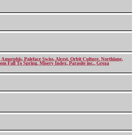
morphis, Paleface Swiss, Alcest, Orbit Culture, Northlane,
m Fall To Spring, Misery Index, Parasite inc., Groza