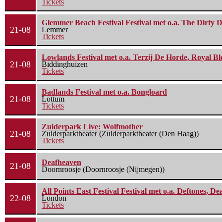
Tickets
Glemmer Beach Festival Festival met o.a. The Dirty D
21-08
Lemmer
Tickets
Lowlands Festival met o.a. Terzij De Horde, Royal B
21-08
Biddinghuizen
Tickets
Badlands Festival met o.a. Bongloard
21-08
Lottum
Tickets
Zuiderpark Live: Wolfmother
21-08
Zuiderparktheater (Zuiderparktheater (Den Haag))
Tickets
Deafheaven
21-08
Doornroosje (Doornroosje (Nijmegen))
All Points East Festival Festival met o.a. Deftones, D
22-08
London
Tickets