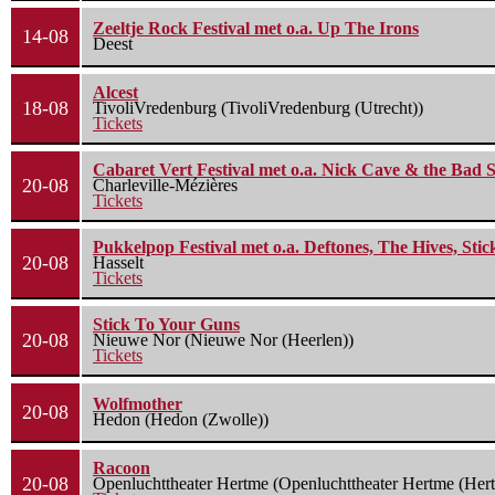
Zeeltje Rock Festival met o.a. Up The Irons
14-08
Deest
Alcest
18-08
TivoliVredenburg (TivoliVredenburg (Utrecht))
Tickets
Cabaret Vert Festival met o.a. Nick Cave & the Bad S
20-08
Charleville-Mézières
Tickets
Pukkelpop Festival met o.a. Deftones, The Hives, Sti
20-08
Hasselt
Tickets
Stick To Your Guns
20-08
Nieuwe Nor (Nieuwe Nor (Heerlen))
Tickets
Wolfmother
20-08
Hedon (Hedon (Zwolle))
Racoon
20-08
Openluchttheater Hertme (Openluchttheater Hertme (Her