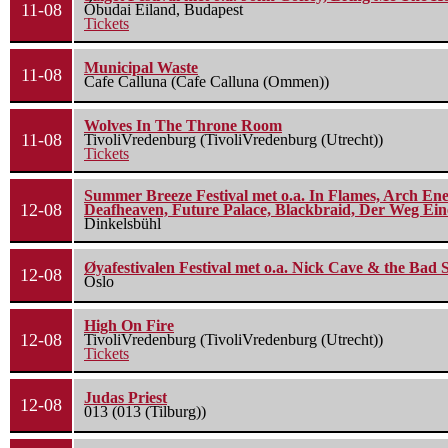
11-08
Óbudai Eiland, Budapest
Tickets
Municipal Waste
11-08
Cafe Calluna (Cafe Calluna (Ommen))
Wolves In The Throne Room
11-08
TivoliVredenburg (TivoliVredenburg (Utrecht))
Tickets
Summer Breeze Festival met o.a. In Flames, Arch Ene
12-08
Deafheaven, Future Palace, Blackbraid, Der Weg Eine
Dinkelsbühl
Øyafestivalen Festival met o.a. Nick Cave & the Bad 
12-08
Oslo
High On Fire
12-08
TivoliVredenburg (TivoliVredenburg (Utrecht))
Tickets
Judas Priest
12-08
013 (013 (Tilburg))