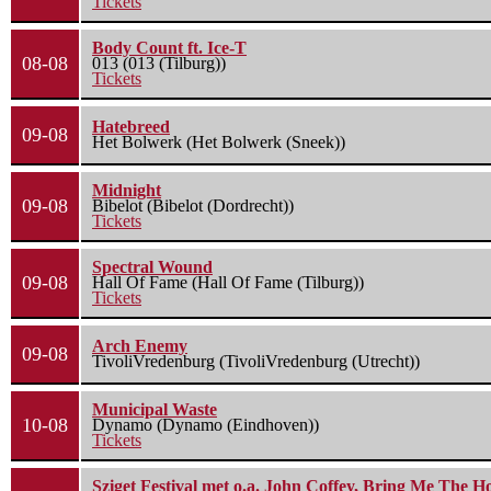
Tickets
Body Count ft. Ice-T
08-08
013 (013 (Tilburg))
Tickets
Hatebreed
09-08
Het Bolwerk (Het Bolwerk (Sneek))
Midnight
09-08
Bibelot (Bibelot (Dordrecht))
Tickets
Spectral Wound
09-08
Hall Of Fame (Hall Of Fame (Tilburg))
Tickets
Arch Enemy
09-08
TivoliVredenburg (TivoliVredenburg (Utrecht))
Municipal Waste
10-08
Dynamo (Dynamo (Eindhoven))
Tickets
Sziget Festival met o.a. John Coffey, Bring Me The H