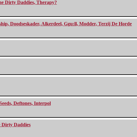
The Dirty Daddies, Therapy?
, Doodseskader, Alkerdeel, Ggu:ll, Modder, Terzij De Horde
Seeds, Deftones, Interpol
e Dirty Daddies