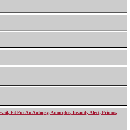
ail, Fit For An Autopsy, Amorphis, Insanity Alert, Primus,