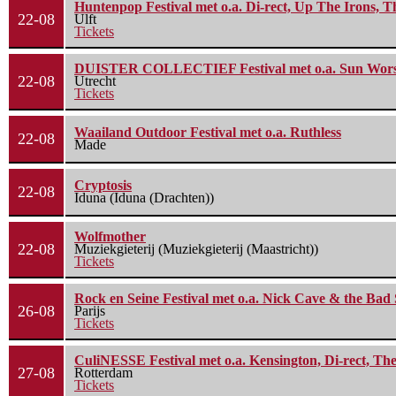
Huntenpop Festival met o.a. Di-rect, Up The Irons, 
22-08
Ulft
Tickets
DUISTER COLLECTIEF Festival met o.a. Sun Worship
22-08
Utrecht
Tickets
Waailand Outdoor Festival met o.a. Ruthless
22-08
Made
Cryptosis
22-08
Iduna (Iduna (Drachten))
Wolfmother
22-08
Muziekgieterij (Muziekgieterij (Maastricht))
Tickets
Rock en Seine Festival met o.a. Nick Cave & the Bad 
26-08
Parijs
Tickets
CuliNESSE Festival met o.a. Kensington, Di-rect, Th
27-08
Rotterdam
Tickets