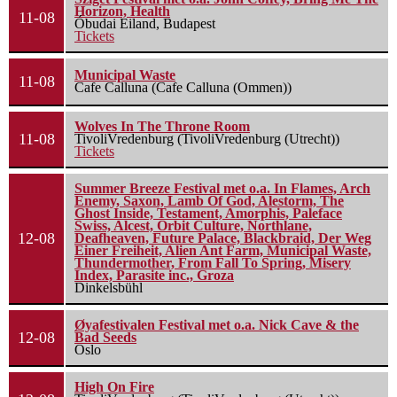
Horizon, Health
11-08
Óbudai Eiland, Budapest
Tickets
Municipal Waste
11-08
Cafe Calluna (Cafe Calluna (Ommen))
Wolves In The Throne Room
11-08
TivoliVredenburg (TivoliVredenburg (Utrecht))
Tickets
Summer Breeze Festival met o.a. In Flames, Arch
Enemy, Saxon, Lamb Of God, Alestorm, The
Ghost Inside, Testament, Amorphis, Paleface
Swiss, Alcest, Orbit Culture, Northlane,
12-08
Deafheaven, Future Palace, Blackbraid, Der Weg
Einer Freiheit, Alien Ant Farm, Municipal Waste,
Thundermother, From Fall To Spring, Misery
Index, Parasite inc., Groza
Dinkelsbühl
Øyafestivalen Festival met o.a. Nick Cave & the
12-08
Bad Seeds
Oslo
High On Fire