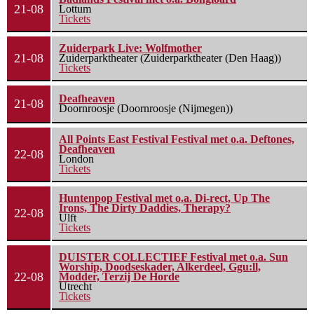
21-08
Lottum
Tickets
Zuiderpark Live: Wolfmother
21-08
Zuiderparktheater (Zuiderparktheater (Den Haag))
Tickets
Deafheaven
21-08
Doornroosje (Doornroosje (Nijmegen))
All Points East Festival Festival met o.a. Deftones,
Deafheaven
22-08
London
Tickets
Huntenpop Festival met o.a. Di-rect, Up The
Irons, The Dirty Daddies, Therapy?
22-08
Ulft
Tickets
DUISTER COLLECTIEF Festival met o.a. Sun
Worship, Doodseskader, Alkerdeel, Ggu:ll,
22-08
Modder, Terzij De Horde
Utrecht
Tickets