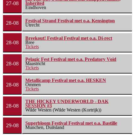
27-08
Inherited
Eindhoven
Festival Strand Festival met o.a. Kensington
28-08
Utrecht
Breekout! Festival Festival met o.a. Di-rect
28-08
Bree
Tickets
Pelagic Fest Festival met o.a. Predatory Void
28-08
Maastricht
Tickets
Metallicamp Festival met o.a. HESKEN
28-08
Ommen
Tickets
THE HICKEY UNDERWORLD - DAK
28-08
SESSION #3
Wilde Westen (Wilde Westen (Kortrijk))
Superbloom Festival Festival met o.a. Bastille
29-08
Munchen, Duitsland