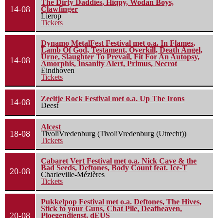
The Dirty Daddies, Hiqpy, Wodan Boys,
14-08
Clawfinger
Lierop
Tickets
Dynamo MetalFest Festival met o.a. In Flames,
Lamb Of God, Testament, Overkill, Death Angel,
Urne, Slaughter To Prevail, Fit For An Autopsy,
14-08
Amorphis, Insanity Alert, Primus, Necrot
Eindhoven
Tickets
Zeeltje Rock Festival met o.a. Up The Irons
14-08
Deest
Alcest
18-08
TivoliVredenburg (TivoliVredenburg (Utrecht))
Tickets
Cabaret Vert Festival met o.a. Nick Cave & the
Bad Seeds, Deftones, Body Count feat. Ice-T
20-08
Charleville-Mézières
Tickets
Pukkelpop Festival met o.a. Deftones, The Hives,
Stick to your Guns, Chat Pile, Deafheaven,
20-08
Ploegendienst, dEUS