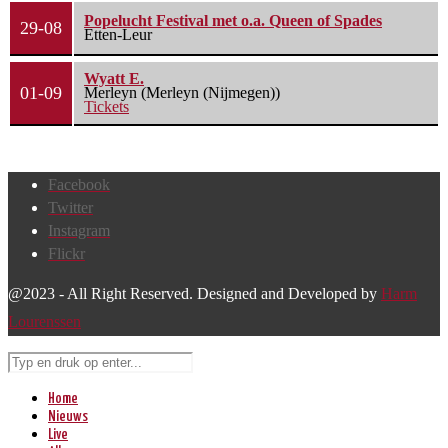
Popelucht Festival met o.a. Queen of Spades
29-08
Etten-Leur
Wyatt E.
01-09
Merleyn (Merleyn (Nijmegen))
Tickets
Facebook
Twitter
Instagram
Flickr
@2023 - All Right Reserved. Designed and Developed by
Harm
Lourenssen
Home
Nieuws
Live