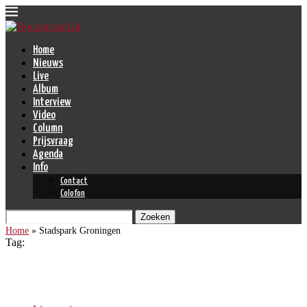
Home
Nieuws
Live
Album
Interview
Video
Column
Prijsvraag
Agenda
Info
Contact
Colofon
Zoeken
Home
»
Stadspark Groningen
Tag:
Stadspark Groningen