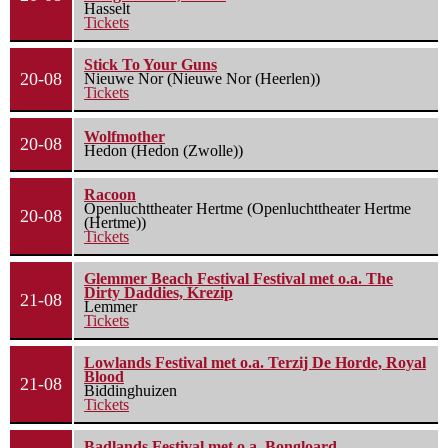
Hasselt
Tickets
Stick To Your Guns
20-08
Nieuwe Nor (Nieuwe Nor (Heerlen))
Tickets
Wolfmother
20-08
Hedon (Hedon (Zwolle))
Racoon
Openluchttheater Hertme (Openluchttheater Hertme
20-08
(Hertme))
Tickets
Glemmer Beach Festival Festival met o.a. The
Dirty Daddies, Krezip
21-08
Lemmer
Tickets
Lowlands Festival met o.a. Terzij De Horde, Royal
Blood
21-08
Biddinghuizen
Tickets
Badlands Festival met o.a. Bongloard