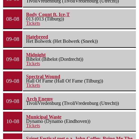
TivoliVredenburg (TivoliVredenburg (Utrecht))
Body Count ft. Ice-T
08-08
013 (013 (Tilburg))
Tickets
Hatebreed
09-08
Het Bolwerk (Het Bolwerk (Sneek))
Midnight
09-08
Bibelot (Bibelot (Dordrecht))
Tickets
Spectral Wound
09-08
Hall Of Fame (Hall Of Fame (Tilburg))
Tickets
Arch Enemy
09-08
TivoliVredenburg (TivoliVredenburg (Utrecht))
Municipal Waste
10-08
Dynamo (Dynamo (Eindhoven))
Tickets
Sziget Festival met o.a. John Coffey, Bring Me The