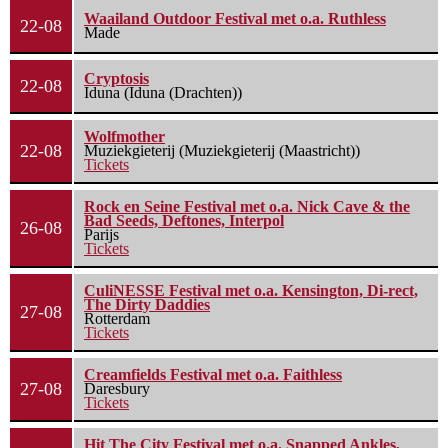
Waailand Outdoor Festival met o.a. Ruthless
22-08
Made
Cryptosis
22-08
Iduna (Iduna (Drachten))
Wolfmother
22-08
Muziekgieterij (Muziekgieterij (Maastricht))
Tickets
Rock en Seine Festival met o.a. Nick Cave & the
Bad Seeds, Deftones, Interpol
26-08
Parijs
Tickets
CuliNESSE Festival met o.a. Kensington, Di-rect,
The Dirty Daddies
27-08
Rotterdam
Tickets
Creamfields Festival met o.a. Faithless
27-08
Daresbury
Tickets
Hit The City Festival met o.a. Snapped Ankles,