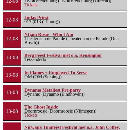
12-08
TivoliVredenburg (TivoliVredenburg (Utrecht))
Tickets
Judas Priest
12-08
013 (013 (Tilburg))
Ntjam Rosie - Who I Am
12-08
Theater aan de Parade (Theater aan de Parade (Den
Bosch))
Berg Feest Festival met o.a. Kensington
13-08
Tessenderlo
In Flames + Employed To Serve
13-08
OM (OM (Seraing))
Dynamo Metalfest Pre-party
13-08
Dynamo (Dynamo (Eindhoven))
The Ghost Inside
13-08
Doornroosje (Doornroosje (Nijmegen))
Tickets
Nirwana Tuinfeest Festival met o.a. John Coffey,