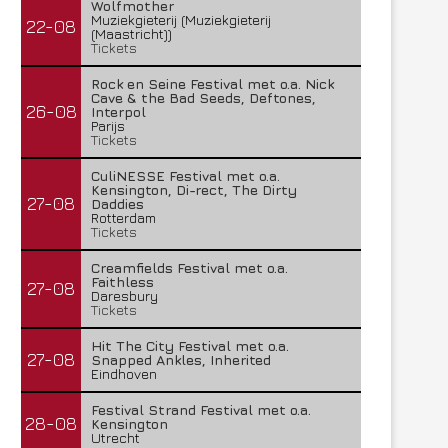
Wolfmother
Muziekgieterij (Muziekgieterij
22-08
(Maastricht))
Tickets
Rock en Seine Festival met o.a. Nick
Cave & the Bad Seeds, Deftones,
26-08
Interpol
Parijs
Tickets
CuliNESSE Festival met o.a.
Kensington, Di-rect, The Dirty
27-08
Daddies
Rotterdam
Tickets
Creamfields Festival met o.a.
Faithless
27-08
Daresbury
Tickets
Hit The City Festival met o.a.
27-08
Snapped Ankles, Inherited
Eindhoven
Festival Strand Festival met o.a.
28-08
Kensington
Utrecht