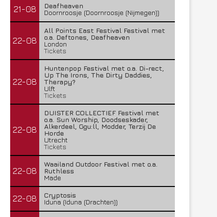
Deafheaven
21-08
Doornroosje (Doornroosje (Nijmegen))
All Points East Festival Festival met
o.a. Deftones, Deafheaven
22-08
London
Tickets
Huntenpop Festival met o.a. Di-rect,
Up The Irons, The Dirty Daddies,
22-08
Therapy?
Ulft
Tickets
DUISTER COLLECTIEF Festival met
o.a. Sun Worship, Doodseskader,
Alkerdeel, Ggu:ll, Modder, Terzij De
22-08
Horde
Utrecht
Tickets
Waailand Outdoor Festival met o.a.
22-08
Ruthless
Made
Cryptosis
22-08
Iduna (Iduna (Drachten))