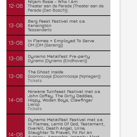
Ntjam Rosie - Who I Am
12-08
Theater aan de Parade (Theater aan de
Parade (Den Bosch))
Berg Feest Festival met o.a.
13-08
Kensington
Tessenderlo
In Flames + Employed To Serve
13-08
OM (OM (Seraing))
Dynamo Metalfest Pre-party
13-08
Dynamo (Dynamo (Eindhoven))
The Ghost Inside
13-08
Doornroosje (Doornroosje (Nijmegen))
Tickets
Nirwana Tuinfeest Festival met o.a.
John Coffey, The Dirty Daddies,
14-08
Hiqpy, Wodan Boys, Clawfinger
Lierop
Tickets
Dynamo MetalFest Festival met o.a.
In Flames, Lamb Of God, Testament,
Overkill, Death Angel, Urne,
Slaughter To Prevail, Fit For An
14-08
Autopsy, Amorphis, Insanity Alert,