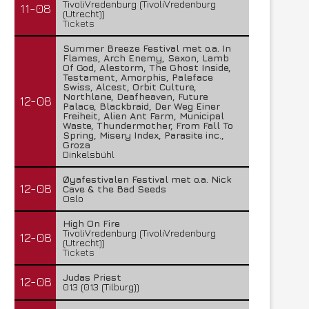
TivoliVredenburg (TivoliVredenburg
11-08
(Utrecht))
Tickets
Summer Breeze Festival met o.a. In
Flames, Arch Enemy, Saxon, Lamb
Of God, Alestorm, The Ghost Inside,
Testament, Amorphis, Paleface
Swiss, Alcest, Orbit Culture,
Northlane, Deafheaven, Future
12-08
Palace, Blackbraid, Der Weg Einer
Freiheit, Alien Ant Farm, Municipal
Waste, Thundermother, From Fall To
Spring, Misery Index, Parasite inc.,
Groza
Dinkelsbühl
Øyafestivalen Festival met o.a. Nick
12-08
Cave & the Bad Seeds
Oslo
High On Fire
TivoliVredenburg (TivoliVredenburg
12-08
(Utrecht))
Tickets
Judas Priest
12-08
013 (013 (Tilburg))