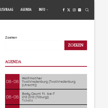
IJSVRAAG
AGENDA
INFO
Zoeken
ZOEKEN
AGENDA
Wolfmother
08-08
TivoliVredenburg (TivoliVredenburg
(Utrecht))
Body Count ft. Ice-T
08-08
013 (013 (Tilburg))
Tickets