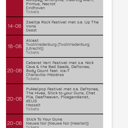
Primus, Necrot
Eindhoven
Tickets
Zeeltje Rock Festival met o.a. Up The
14-08
Irons
Deest
Alcest
TivoliVredenburg (TivoliVredenburg
18-08
(Utrecht))
Tickets
Cabaret Vert Festival met o.a. Nick
Cave & the Bad Seeds, Deftones,
20-08
Body Count feat. Ice-T
Charleville-Mézières
Tickets
Pukkelpop Festival met o.a. Deftones,
The Hives, Stick to your Guns, Chat
Pile, Deafheaven, Ploegendienst,
20-08
dEUS
Hasselt
Tickets
Stick To Your Guns
20-08
Nieuwe Nor (Nieuwe Nor (Heerlen))
Tickets