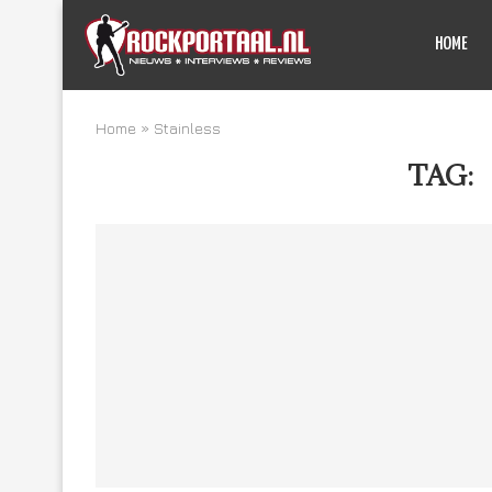
HOME
Home
»
Stainless
TAG: