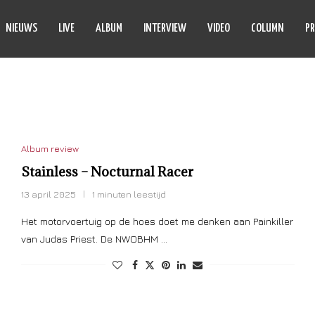
NIEUWS
LIVE
ALBUM
INTERVIEW
VIDEO
COLUMN
PR
STAINLESS
Album review
Stainless – Nocturnal Racer
13 april 2025
1 minuten leestijd
Het motorvoertuig op de hoes doet me denken aan Painkiller
van Judas Priest. De NWOBHM …