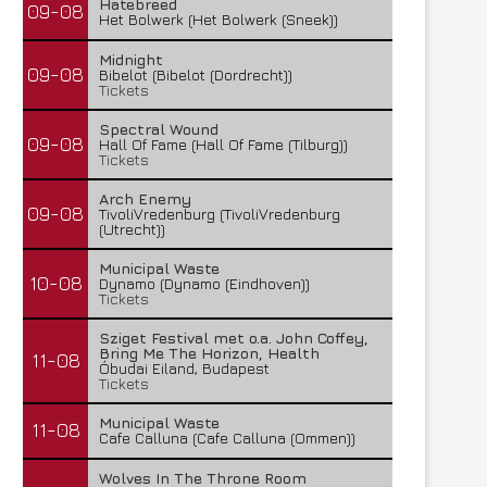
Hatebreed
09-08
Het Bolwerk (Het Bolwerk (Sneek))
Midnight
09-08
Bibelot (Bibelot (Dordrecht))
Tickets
Spectral Wound
09-08
Hall Of Fame (Hall Of Fame (Tilburg))
Tickets
Arch Enemy
09-08
TivoliVredenburg (TivoliVredenburg
(Utrecht))
Municipal Waste
10-08
Dynamo (Dynamo (Eindhoven))
Tickets
Sziget Festival met o.a. John Coffey,
Bring Me The Horizon, Health
11-08
Óbudai Eiland, Budapest
Tickets
Municipal Waste
11-08
Cafe Calluna (Cafe Calluna (Ommen))
Wolves In The Throne Room