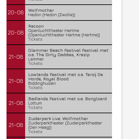
Wolfmother
20-08
Hedon (Hedon (Zwolle))
Racoon
Openluchttheater Hertme
20-08
(Openluchttheater Hertme (Hertme))
Tickets
Glemmer Beach Festival Festival met
o.a. The Dirty Daddies, Krezip
21-08
Lemmer
Tickets
Lowlands Festival met o.a. Terzij De
Horde, Royal Blood
21-08
Biddinghuizen
Tickets
Badlands Festival met o.a. Bongloard
21-08
Lottum
Tickets
Zuiderpark Live: Wolfmother
Zuiderparktheater (Zuiderparktheater
21-08
(Den Haag))
Tickets