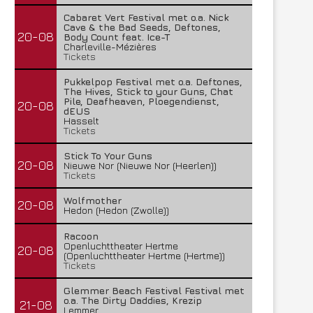
Cabaret Vert Festival met o.a. Nick
Cave & the Bad Seeds, Deftones,
20-08
Body Count feat. Ice-T
Charleville-Mézières
Tickets
Pukkelpop Festival met o.a. Deftones,
The Hives, Stick to your Guns, Chat
Pile, Deafheaven, Ploegendienst,
20-08
dEUS
Hasselt
Tickets
Stick To Your Guns
20-08
Nieuwe Nor (Nieuwe Nor (Heerlen))
Tickets
Wolfmother
20-08
Hedon (Hedon (Zwolle))
Racoon
Openluchttheater Hertme
20-08
(Openluchttheater Hertme (Hertme))
Tickets
Glemmer Beach Festival Festival met
o.a. The Dirty Daddies, Krezip
21-08
Lemmer