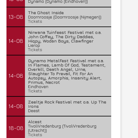
Dynamo (Dynamo (Eindhoven))
The Ghost Inside
13-08
Doornroosje (Doornroosje (Nijmegen))
Tickets
Nirwana Tuinfeest Festival met o.a.
John Coffey, The Dirty Daddies,
14-08
Hiqpy, Wodan Boys, Clawfinger
Lierop
Tickets
Dynamo MetalFest Festival met o.a.
In Flames, Lamb Of God, Testament,
Overkill, Death Angel, Urne,
Slaughter To Prevail, Fit For An
14-08
Autopsy, Amorphis, Insanity Alert,
Primus, Necrot
Eindhoven
Tickets
Zeeltje Rock Festival met o.a. Up The
14-08
Irons
Deest
Alcest
TivoliVredenburg (TivoliVredenburg
18-08
(Utrecht))
Tickets