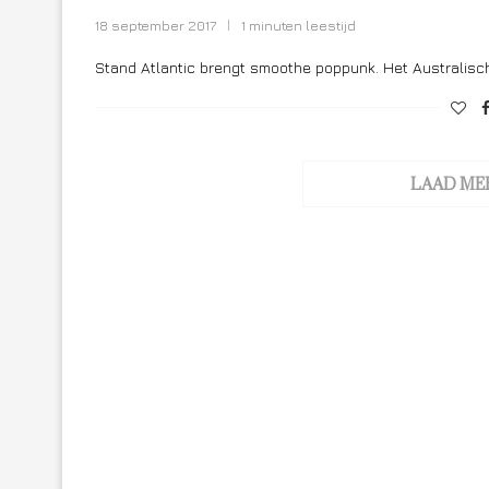
18 september 2017
1 minuten leestijd
Stand Atlantic brengt smoothe poppunk. Het Australische
LAAD ME