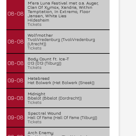
M'era Luna Festival met o.a. Auger,
Clan Of Xymox, Xandria, Within
Temptation, In Extremo, Floor
08-08
Jansen, White Lies
Hildesheim
Tickets
Wolfmother
TivoliVredenburg (TivoliVredenburg
08-08
(Utrecht))
Tickets
Body Count ft. Ice-T
08-08
013 (013 (Tilburg))
Tickets
Hatebreed
09-08
Het Bolwerk (Het Bolwerk (Sneek))
Midnight
09-08
Bibelot (Bibelot (Dordrecht))
Tickets
Spectral Wound
09-08
Hall Of Fame (Hall Of Fame (Tilburg))
Tickets
Arch Enemy