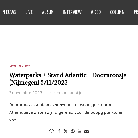
NIEUWS
LIVE
ALBUM
INTERVIEW
VIDEO
COLUMN
PR
ND ATLANTIC
Live review
Waterparks + Stand Atlantic – Doornroosje
(Nijmegen) 5/11/2023
7 november 2023
4 minuten leestijd
Doornroosje schittert vanavond in levendige kleuren.
Alternatieve zielen zijn afgereisd voor de poppy punktonen
van …