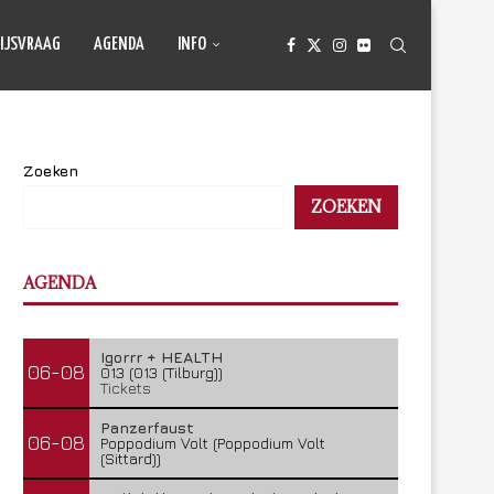
IJSVRAAG
AGENDA
INFO
Zoeken
ZOEKEN
AGENDA
Igorrr + HEALTH
06-08
013 (013 (Tilburg))
Tickets
Panzerfaust
06-08
Poppodium Volt (Poppodium Volt
(Sittard))