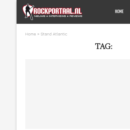
HOME
Home
»
Stand Atlantic
TAG:
STA