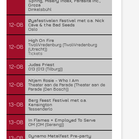
Spring, Misery Index, Parasite inc.,
Groza
Dinkelsbühl
Øyafestivalen Festival met o.a. Nick
12-08
Cave & the Bad Seeds
Oslo
High On Fire
TivoliVredenburg (TivoliVredenburg
12-08
(Utrecht))
Tickets
Judas Priest
12-08
013 (013 (Tilburg))
Ntjam Rosie - Who I Am
12-08
Theater aan de Parade (Theater aan de
Parade (Den Bosch))
Berg Feest Festival met o.a.
13-08
Kensington
Tessenderlo
In Flames + Employed To Serve
13-08
OM (OM (Seraing))
Dynamo Metalfest Pre-party
13-08