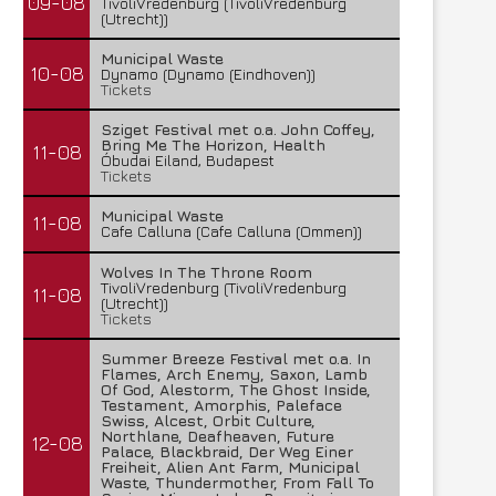
09-08
TivoliVredenburg (TivoliVredenburg
(Utrecht))
Municipal Waste
10-08
Dynamo (Dynamo (Eindhoven))
Tickets
Sziget Festival met o.a. John Coffey,
Bring Me The Horizon, Health
11-08
Óbudai Eiland, Budapest
Tickets
Municipal Waste
11-08
Cafe Calluna (Cafe Calluna (Ommen))
Wolves In The Throne Room
TivoliVredenburg (TivoliVredenburg
11-08
(Utrecht))
Tickets
Summer Breeze Festival met o.a. In
Flames, Arch Enemy, Saxon, Lamb
Of God, Alestorm, The Ghost Inside,
Testament, Amorphis, Paleface
Swiss, Alcest, Orbit Culture,
Northlane, Deafheaven, Future
12-08
Palace, Blackbraid, Der Weg Einer
Freiheit, Alien Ant Farm, Municipal
Waste, Thundermother, From Fall To