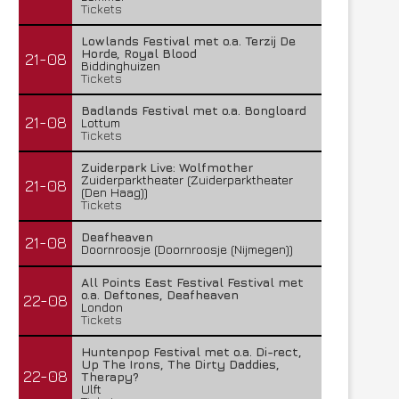
Tickets
Lowlands Festival met o.a. Terzij De
Horde, Royal Blood
21-08
Biddinghuizen
Tickets
Badlands Festival met o.a. Bongloard
21-08
Lottum
Tickets
Zuiderpark Live: Wolfmother
Zuiderparktheater (Zuiderparktheater
21-08
(Den Haag))
Tickets
Deafheaven
21-08
Doornroosje (Doornroosje (Nijmegen))
All Points East Festival Festival met
o.a. Deftones, Deafheaven
22-08
London
Tickets
Huntenpop Festival met o.a. Di-rect,
Up The Irons, The Dirty Daddies,
22-08
Therapy?
Ulft