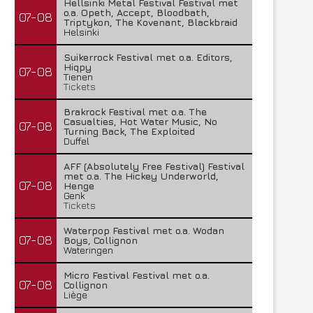
Hellsinki Metal Festival Festival met
o.a. Opeth, Accept, Bloodbath,
07-08
Triptykon, The Kovenant, Blackbraid
Helsinki
Suikerrock Festival met o.a. Editors,
Hiqpy
07-08
Tienen
Tickets
Brakrock Festival met o.a. The
Casualties, Hot Water Music, No
07-08
Turning Back, The Exploited
Duffel
AFF (Absolutely Free Festival) Festival
met o.a. The Hickey Underworld,
07-08
Henge
Genk
Tickets
Waterpop Festival met o.a. Wodan
07-08
Boys, Collignon
Wateringen
Micro Festival Festival met o.a.
07-08
Collignon
Liège