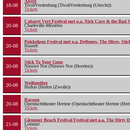
Alcest
18-08
TivoliVredenburg (TivoliVredenburg (Utrecht))
Tickets
Cabaret Vert Festival met o.a. Nick Cave & the Bad S
20-08
Charleville-Mézières
Tickets
Pukkelpop Festival met o.a. Deftones, The Hives, Sti
20-08
Hasselt
Tickets
Stick To Your Guns
20-08
Nieuwe Nor (Nieuwe Nor (Heerlen))
Tickets
Wolfmother
20-08
Hedon (Hedon (Zwolle))
Racoon
20-08
Openluchttheater Hertme (Openluchttheater Hertme (Her
Tickets
Glemmer Beach Festival Festival met o.a. The Dirty D
21-08
Lemmer
Tickets