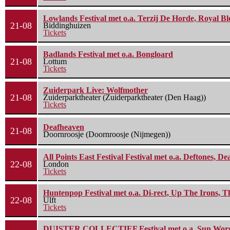
Lowlands Festival met o.a. Terzij De Horde, Royal B
21-08
Biddinghuizen
Tickets
Badlands Festival met o.a. Bongloard
21-08
Lottum
Tickets
Zuiderpark Live: Wolfmother
21-08
Zuiderparktheater (Zuiderparktheater (Den Haag))
Tickets
Deafheaven
21-08
Doornroosje (Doornroosje (Nijmegen))
All Points East Festival Festival met o.a. Deftones, D
22-08
London
Tickets
Huntenpop Festival met o.a. Di-rect, Up The Irons, 
22-08
Ulft
Tickets
DUISTER COLLECTIEF Festival met o.a. Sun Worship