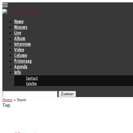
Home
Nieuws
Live
Album
Interview
Video
Column
Prijsvraag
Agenda
Info
Contact
Colofon
Zoeken
Home
»
Stave
Tag:
Stave