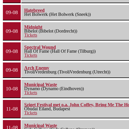
Hatebreed
09-08
Het Bolwerk (Het Bolwerk (Sneek))
Midnight
09-08
Bibelot (Bibelot (Dordrecht))
Tickets
Spectral Wound
09-08
Hall Of Fame (Hall Of Fame (Tilburg))
Tickets
Arch Enemy
09-08
TivoliVredenburg (TivoliVredenburg (Utrecht))
Municipal Waste
10-08
Dynamo (Dynamo (Eindhoven))
Tickets
Sziget Festival met o.a. John Coffey, Bring Me The H
11-08
Óbudai Eiland, Budapest
Tickets
Municipal Waste
11-08