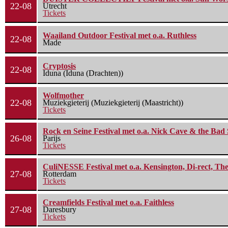
22-08
Utrecht
Tickets
Waailand Outdoor Festival met o.a. Ruthless
22-08
Made
Cryptosis
22-08
Iduna (Iduna (Drachten))
Wolfmother
22-08
Muziekgieterij (Muziekgieterij (Maastricht))
Tickets
Rock en Seine Festival met o.a. Nick Cave & the Bad 
26-08
Parijs
Tickets
CuliNESSE Festival met o.a. Kensington, Di-rect, Th
27-08
Rotterdam
Tickets
Creamfields Festival met o.a. Faithless
27-08
Daresbury
Tickets