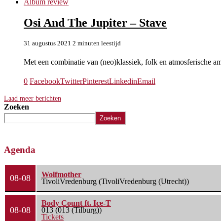
Album review
Osi And The Jupiter – Stave
31 augustus 2021
2 minuten leestijd
Met een combinatie van (neo)klassiek, folk en atmosferische a
0
Facebook
Twitter
Pinterest
Linkedin
Email
Laad meer berichten
Zoeken
Zoeken
Agenda
Wolfmother
08-08
TivoliVredenburg (TivoliVredenburg (Utrecht))
Body Count ft. Ice-T
08-08
013 (013 (Tilburg))
Tickets