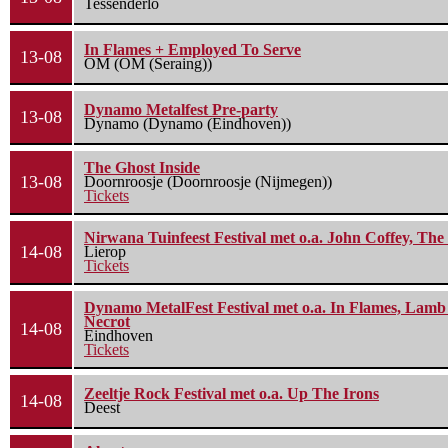
Tessenderlo
In Flames + Employed To Serve
13-08
OM (OM (Seraing))
Dynamo Metalfest Pre-party
13-08
Dynamo (Dynamo (Eindhoven))
The Ghost Inside
13-08
Doornroosje (Doornroosje (Nijmegen))
Tickets
Nirwana Tuinfeest Festival met o.a. John Coffey, Th
14-08
Lierop
Tickets
Dynamo MetalFest Festival met o.a. In Flames, Lamb O
Necrot
14-08
Eindhoven
Tickets
Zeeltje Rock Festival met o.a. Up The Irons
14-08
Deest