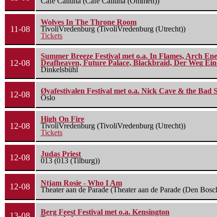
Cafe Calluna (Cafe Calluna (Ommen))
Wolves In The Throne Room
11-08
TivoliVredenburg (TivoliVredenburg (Utrecht))
Tickets
Summer Breeze Festival met o.a. In Flames, Arch Ene
12-08
Deafheaven, Future Palace, Blackbraid, Der Weg Eine
Dinkelsbühl
Øyafestivalen Festival met o.a. Nick Cave & the Bad 
12-08
Oslo
High On Fire
12-08
TivoliVredenburg (TivoliVredenburg (Utrecht))
Tickets
Judas Priest
12-08
013 (013 (Tilburg))
Ntjam Rosie - Who I Am
12-08
Theater aan de Parade (Theater aan de Parade (Den Bosc
Berg Feest Festival met o.a. Kensington
13-08