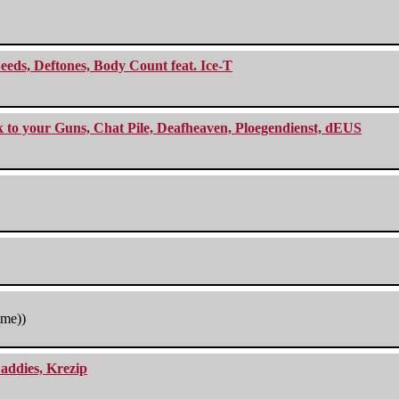
eeds, Deftones, Body Count feat. Ice-T
ck to your Guns, Chat Pile, Deafheaven, Ploegendienst, dEUS
tme))
addies, Krezip