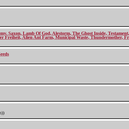
my, Saxon, Lamb Of God, Alestorm, The Ghost Inside, Testament, A
r Freiheit, Alien Ant Farm, Municipal Waste, Thundermother, Fro
Seeds
h))