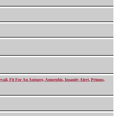
ail, Fit For An Autopsy, Amorphis, Insanity Alert, Primus,