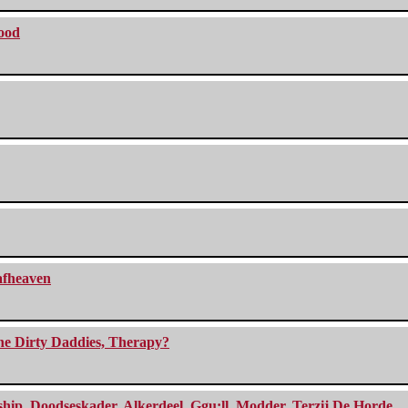
lood
eafheaven
The Dirty Daddies, Therapy?
, Doodseskader, Alkerdeel, Ggu:ll, Modder, Terzij De Horde