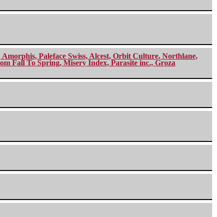
morphis, Paleface Swiss, Alcest, Orbit Culture, Northlane,
m Fall To Spring, Misery Index, Parasite inc., Groza