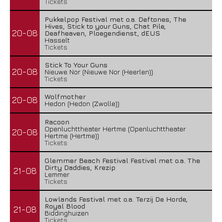
Tickets
Pukkelpop Festival met o.a. Deftones, The
Hives, Stick to your Guns, Chat Pile,
20-08
Deafheaven, Ploegendienst, dEUS
Hasselt
Tickets
Stick To Your Guns
20-08
Nieuwe Nor (Nieuwe Nor (Heerlen))
Tickets
Wolfmother
20-08
Hedon (Hedon (Zwolle))
Racoon
Openluchttheater Hertme (Openluchttheater
20-08
Hertme (Hertme))
Tickets
Glemmer Beach Festival Festival met o.a. The
Dirty Daddies, Krezip
21-08
Lemmer
Tickets
Lowlands Festival met o.a. Terzij De Horde,
Royal Blood
21-08
Biddinghuizen
Tickets