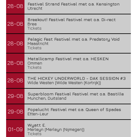
Festival Strand Festival met o.a. Kensington
28-08
Utrecht
Breekout! Festival Festival met o.a. Di-rect
28-08
Bree
Tickets
Pelagic Fest Festival met o.a. Predatory Void
28-08
Maastricht
Tickets
Metallicamp Festival met o.a. HESKEN
28-08
Ommen
Tickets
THE HICKEY UNDERWORLD - DAK SESSION #3
28-08
Wilde Westen (Wilde Westen (Kortrijk))
Superbloom Festival Festival met o.a. Bastille
29-08
Munchen, Duitsland
Popelucht Festival met o.a. Queen of Spades
29-08
Etten-Leur
Wyatt E.
01-09
Merleyn (Merleyn (Nijmegen))
Tickets