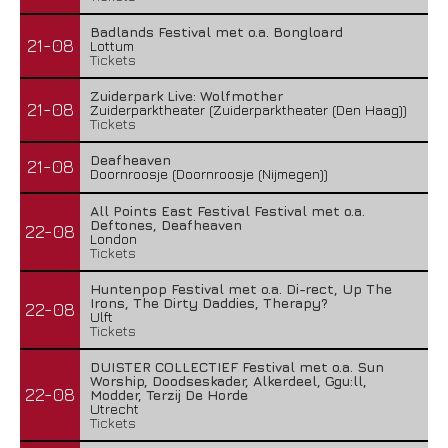
Badlands Festival met o.a. Bongloard
21-08
Lottum
Tickets
Zuiderpark Live: Wolfmother
21-08
Zuiderparktheater (Zuiderparktheater (Den Haag))
Tickets
Deafheaven
21-08
Doornroosje (Doornroosje (Nijmegen))
All Points East Festival Festival met o.a.
Deftones, Deafheaven
22-08
London
Tickets
Huntenpop Festival met o.a. Di-rect, Up The
Irons, The Dirty Daddies, Therapy?
22-08
Ulft
Tickets
DUISTER COLLECTIEF Festival met o.a. Sun
Worship, Doodseskader, Alkerdeel, Ggu:ll,
22-08
Modder, Terzij De Horde
Utrecht
Tickets