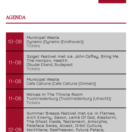
AGENDA
Municipal Waste
10-08
Dynamo (Dynamo (Eindhoven))
Tickets
Sziget Festival met o.a. John Coffey, Bring Me
The Horizon, Health
11-08
Óbudai Eiland, Budapest
Tickets
Municipal Waste
11-08
Cafe Calluna (Cafe Calluna (Ommen))
Wolves In The Throne Room
11-08
TivoliVredenburg (TivoliVredenburg (Utrecht))
Tickets
Summer Breeze Festival met o.a. In Flames,
Arch Enemy, Saxon, Lamb Of God, Alestorm,
The Ghost Inside, Testament, Amorphis,
Paleface Swiss, Alcest, Orbit Culture,
12-08
Northlane, Deafheaven, Future Palace,