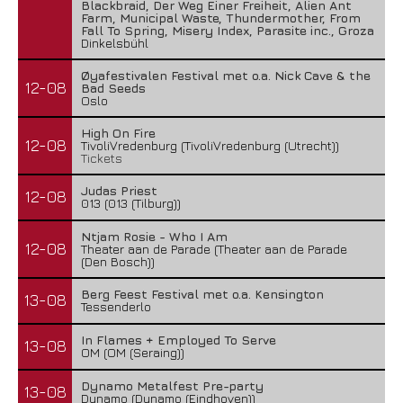
Blackbraid, Der Weg Einer Freiheit, Alien Ant
Farm, Municipal Waste, Thundermother, From
Fall To Spring, Misery Index, Parasite inc., Groza
Dinkelsbühl
Øyafestivalen Festival met o.a. Nick Cave & the
12-08
Bad Seeds
Oslo
High On Fire
12-08
TivoliVredenburg (TivoliVredenburg (Utrecht))
Tickets
Judas Priest
12-08
013 (013 (Tilburg))
Ntjam Rosie - Who I Am
12-08
Theater aan de Parade (Theater aan de Parade
(Den Bosch))
Berg Feest Festival met o.a. Kensington
13-08
Tessenderlo
In Flames + Employed To Serve
13-08
OM (OM (Seraing))
Dynamo Metalfest Pre-party
13-08
Dynamo (Dynamo (Eindhoven))