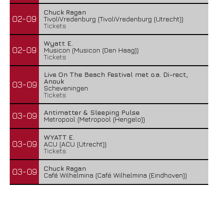
Chuck Ragan
02-09
TivoliVredenburg (TivoliVredenburg (Utrecht))
Tickets
Wyatt E.
02-09
Musicon (Musicon (Den Haag))
Tickets
Live On The Beach Festival met o.a. Di-rect,
Anouk
03-09
Scheveningen
Tickets
Antimatter & Sleeping Pulse
03-09
Metropool (Metropool (Hengelo))
WYATT E.
03-09
ACU (ACU (Utrecht))
Tickets
Chuck Ragan
03-09
Café Wilhelmina (Café Wilhelmina (Eindhoven))