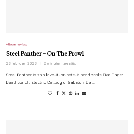
Album review
Steel Panther – On The Prowl
28 februari 2023
2 minuten leestijd
Steel Panther is zo’n love-it-or-hate-it band zoals Five Finger
Deathpunch, Electric Callboy of Sabaton. De …