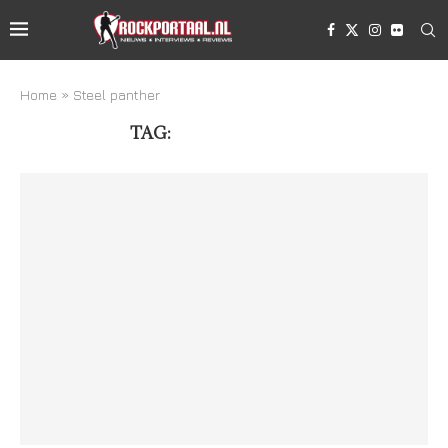
Home
»
Steel panther
TAG:
STEEL PANTHER