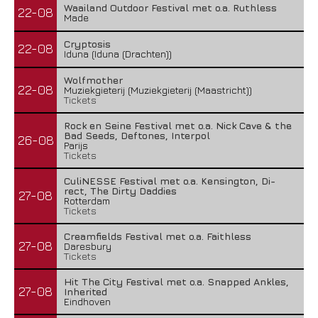
Waailand Outdoor Festival met o.a. Ruthless
22-08
Made
Cryptosis
22-08
Iduna (Iduna (Drachten))
Wolfmother
22-08
Muziekgieterij (Muziekgieterij (Maastricht))
Tickets
Rock en Seine Festival met o.a. Nick Cave & the
Bad Seeds, Deftones, Interpol
26-08
Parijs
Tickets
CuliNESSE Festival met o.a. Kensington, Di-
rect, The Dirty Daddies
27-08
Rotterdam
Tickets
Creamfields Festival met o.a. Faithless
27-08
Daresbury
Tickets
Hit The City Festival met o.a. Snapped Ankles,
27-08
Inherited
Eindhoven