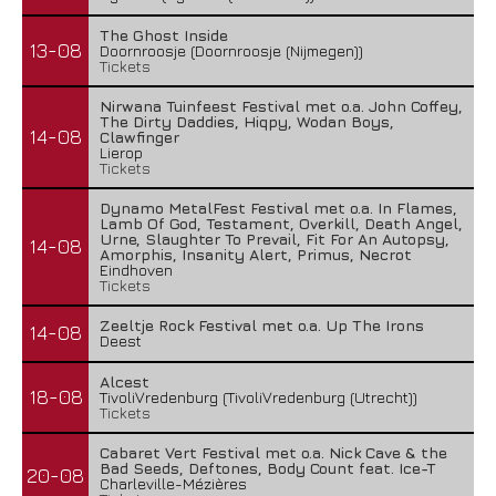
The Ghost Inside
13-08
Doornroosje (Doornroosje (Nijmegen))
Tickets
Nirwana Tuinfeest Festival met o.a. John Coffey,
The Dirty Daddies, Hiqpy, Wodan Boys,
14-08
Clawfinger
Lierop
Tickets
Dynamo MetalFest Festival met o.a. In Flames,
Lamb Of God, Testament, Overkill, Death Angel,
Urne, Slaughter To Prevail, Fit For An Autopsy,
14-08
Amorphis, Insanity Alert, Primus, Necrot
Eindhoven
Tickets
Zeeltje Rock Festival met o.a. Up The Irons
14-08
Deest
Alcest
18-08
TivoliVredenburg (TivoliVredenburg (Utrecht))
Tickets
Cabaret Vert Festival met o.a. Nick Cave & the
Bad Seeds, Deftones, Body Count feat. Ice-T
20-08
Charleville-Mézières