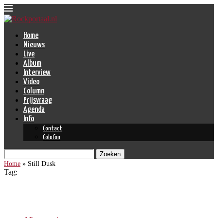
Home
Nieuws
Live
Album
Interview
Video
Column
Prijsvraag
Agenda
Info
Contact
Colofon
Zoeken
Home
»
Still Dusk
Tag:
Still Dusk