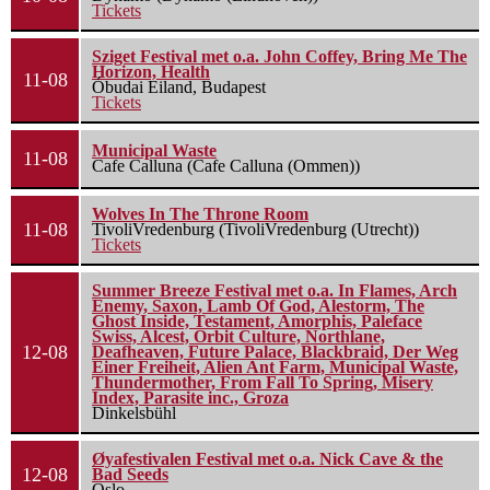
Tickets
Sziget Festival met o.a. John Coffey, Bring Me The
Horizon, Health
11-08
Óbudai Eiland, Budapest
Tickets
Municipal Waste
11-08
Cafe Calluna (Cafe Calluna (Ommen))
Wolves In The Throne Room
11-08
TivoliVredenburg (TivoliVredenburg (Utrecht))
Tickets
Summer Breeze Festival met o.a. In Flames, Arch
Enemy, Saxon, Lamb Of God, Alestorm, The
Ghost Inside, Testament, Amorphis, Paleface
Swiss, Alcest, Orbit Culture, Northlane,
12-08
Deafheaven, Future Palace, Blackbraid, Der Weg
Einer Freiheit, Alien Ant Farm, Municipal Waste,
Thundermother, From Fall To Spring, Misery
Index, Parasite inc., Groza
Dinkelsbühl
Øyafestivalen Festival met o.a. Nick Cave & the
12-08
Bad Seeds
Oslo