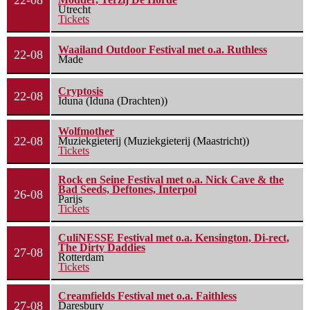
22-08
Utrecht
Tickets
Waailand Outdoor Festival met o.a. Ruthless
22-08
Made
Cryptosis
22-08
Iduna (Iduna (Drachten))
Wolfmother
22-08
Muziekgieterij (Muziekgieterij (Maastricht))
Tickets
Rock en Seine Festival met o.a. Nick Cave & the
Bad Seeds, Deftones, Interpol
26-08
Parijs
Tickets
CuliNESSE Festival met o.a. Kensington, Di-rect,
The Dirty Daddies
27-08
Rotterdam
Tickets
Creamfields Festival met o.a. Faithless
27-08
Daresbury