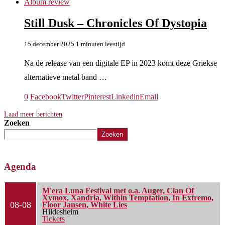
Album review
Still Dusk – Chronicles Of Dystopia
15 december 2025
1 minuten leestijd
Na de release van een digitale EP in 2023 komt deze Griekse
alternatieve metal band …
0
Facebook
Twitter
Pinterest
Linkedin
Email
Laad meer berichten
Zoeken
Zoeken
Agenda
M'era Luna Festival met o.a. Auger, Clan Of
Xymox, Xandria, Within Temptation, In Extremo,
08-08
Floor Jansen, White Lies
Hildesheim
Tickets