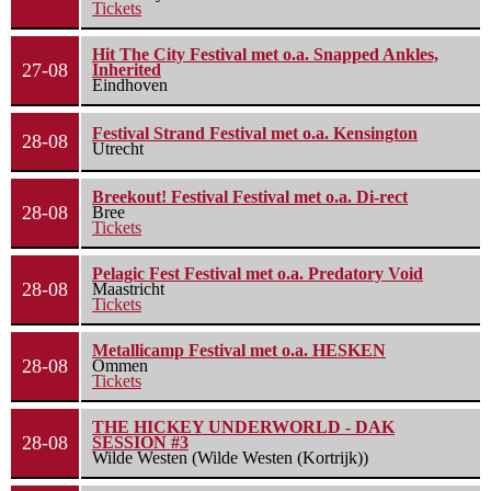
Tickets
Hit The City Festival met o.a. Snapped Ankles,
27-08
Inherited
Eindhoven
Festival Strand Festival met o.a. Kensington
28-08
Utrecht
Breekout! Festival Festival met o.a. Di-rect
28-08
Bree
Tickets
Pelagic Fest Festival met o.a. Predatory Void
28-08
Maastricht
Tickets
Metallicamp Festival met o.a. HESKEN
28-08
Ommen
Tickets
THE HICKEY UNDERWORLD - DAK
28-08
SESSION #3
Wilde Westen (Wilde Westen (Kortrijk))