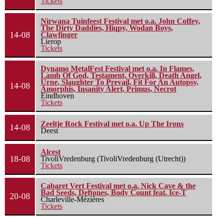
Tickets
Nirwana Tuinfeest Festival met o.a. John Coffey,
The Dirty Daddies, Hiqpy, Wodan Boys,
14-08
Clawfinger
Lierop
Tickets
Dynamo MetalFest Festival met o.a. In Flames,
Lamb Of God, Testament, Overkill, Death Angel,
Urne, Slaughter To Prevail, Fit For An Autopsy,
14-08
Amorphis, Insanity Alert, Primus, Necrot
Eindhoven
Tickets
Zeeltje Rock Festival met o.a. Up The Irons
14-08
Deest
Alcest
18-08
TivoliVredenburg (TivoliVredenburg (Utrecht))
Tickets
Cabaret Vert Festival met o.a. Nick Cave & the
Bad Seeds, Deftones, Body Count feat. Ice-T
20-08
Charleville-Mézières
Tickets