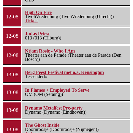
High On Fire
12-08
TivoliVredenburg (TivoliVredenburg (Utrecht))
Tickets
Judas Priest
12-08
013 (013 (Tilburg))
Ntjam Rosie - Who I Am
12-08
Theater aan de Parade (Theater aan de Parade (Den
Bosch))
Berg Feest Festival met o.a. Kensington
13-08
Tessenderlo
In Flames + Employed To Serve
13-08
OM (OM (Seraing))
Dynamo Metalfest Pre-party
13-08
Dynamo (Dynamo (Eindhoven))
The Ghost Inside
13-08
Doornroosje (Doornroosje (Nijmegen))