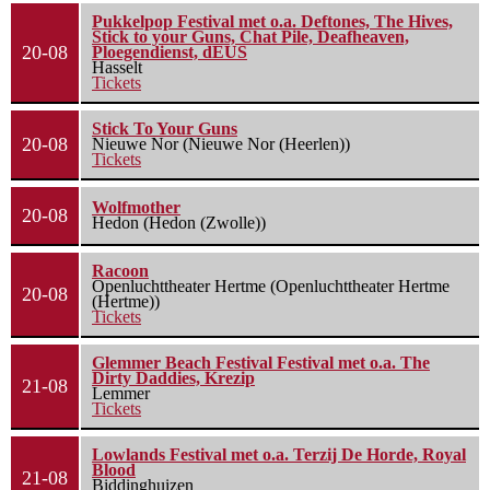
Pukkelpop Festival met o.a. Deftones, The Hives,
Stick to your Guns, Chat Pile, Deafheaven,
20-08
Ploegendienst, dEUS
Hasselt
Tickets
Stick To Your Guns
20-08
Nieuwe Nor (Nieuwe Nor (Heerlen))
Tickets
Wolfmother
20-08
Hedon (Hedon (Zwolle))
Racoon
Openluchttheater Hertme (Openluchttheater Hertme
20-08
(Hertme))
Tickets
Glemmer Beach Festival Festival met o.a. The
Dirty Daddies, Krezip
21-08
Lemmer
Tickets
Lowlands Festival met o.a. Terzij De Horde, Royal
Blood
21-08
Biddinghuizen