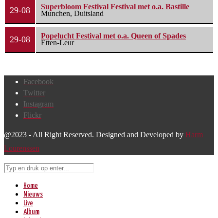
Superbloom Festival Festival met o.a. Bastille
29-08
Munchen, Duitsland
Popelucht Festival met o.a. Queen of Spades
29-08
Etten-Leur
Facebook
Twitter
Instagram
Flickr
@2023 - All Right Reserved. Designed and Developed by
Harm
Lourenssen
Home
Nieuws
Live
Album