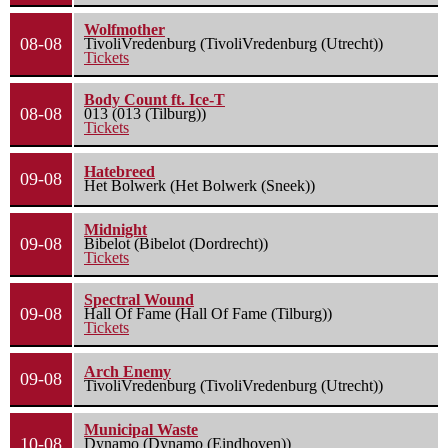
Wolfmother
08-08
TivoliVredenburg (TivoliVredenburg (Utrecht))
Tickets
Body Count ft. Ice-T
08-08
013 (013 (Tilburg))
Tickets
Hatebreed
09-08
Het Bolwerk (Het Bolwerk (Sneek))
Midnight
09-08
Bibelot (Bibelot (Dordrecht))
Tickets
Spectral Wound
09-08
Hall Of Fame (Hall Of Fame (Tilburg))
Tickets
Arch Enemy
09-08
TivoliVredenburg (TivoliVredenburg (Utrecht))
Municipal Waste
10-08
Dynamo (Dynamo (Eindhoven))