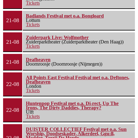
Tickets
Badlands Festival met o.a. Bongloard
21-08
Lottum
Tickets
Zuiderpark Live: Wolfmother
21-08
Zuiderparktheater (Zuiderparktheater (Den Haag))
Tickets
Deafheaven
21-08
Doornroosje (Doornroosje (Nijmegen))
All Points East Festival Festival met o.a. Deftones,
Deafheaven
22-08
London
Tickets
Huntenpop Festival met o.a. Di-rect, Up The
Irons, The Dirty Daddies, Therapy?
22-08
Ulft
Tickets
DUISTER COLLECTIEF Festival met o.a. Sun
Worship, Doodseskader, Alkerdeel, Ggu:ll,
Modder, Terzij De Horde