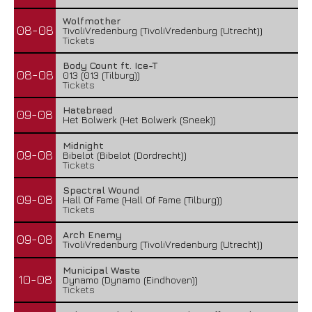
Wolfmother
08-08
TivoliVredenburg (TivoliVredenburg (Utrecht))
Tickets
Body Count ft. Ice-T
08-08
013 (013 (Tilburg))
Tickets
Hatebreed
09-08
Het Bolwerk (Het Bolwerk (Sneek))
Midnight
09-08
Bibelot (Bibelot (Dordrecht))
Tickets
Spectral Wound
09-08
Hall Of Fame (Hall Of Fame (Tilburg))
Tickets
Arch Enemy
09-08
TivoliVredenburg (TivoliVredenburg (Utrecht))
Municipal Waste
10-08
Dynamo (Dynamo (Eindhoven))
Tickets