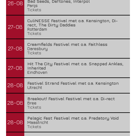
Bad Seeds, Deftones, Interpol
26-08
Parijs
Tickets
CuliNESSE Festival met o.a. Kensington, Di-
rect, The Dirty Daddies
27-08
Rotterdam
Tickets
Creamfields Festival met o.a. Faithless
27-08
Daresbury
Tickets
Hit The City Festival met o.a. Snapped Ankles,
27-08
Inherited
Eindhoven
Festival Strand Festival met o.a. Kensington
28-08
Utrecht
Breekout! Festival Festival met o.a. Di-rect
28-08
Bree
Tickets
Pelagic Fest Festival met o.a. Predatory Void
28-08
Maastricht
Tickets