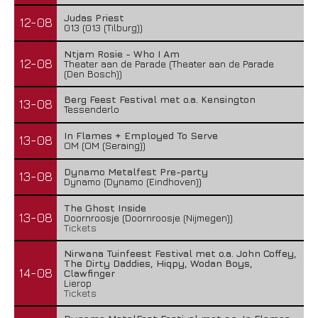
Judas Priest
12-08
013 (013 (Tilburg))
Ntjam Rosie - Who I Am
12-08
Theater aan de Parade (Theater aan de Parade
(Den Bosch))
Berg Feest Festival met o.a. Kensington
13-08
Tessenderlo
In Flames + Employed To Serve
13-08
OM (OM (Seraing))
Dynamo Metalfest Pre-party
13-08
Dynamo (Dynamo (Eindhoven))
The Ghost Inside
13-08
Doornroosje (Doornroosje (Nijmegen))
Tickets
Nirwana Tuinfeest Festival met o.a. John Coffey,
The Dirty Daddies, Hiqpy, Wodan Boys,
14-08
Clawfinger
Lierop
Tickets