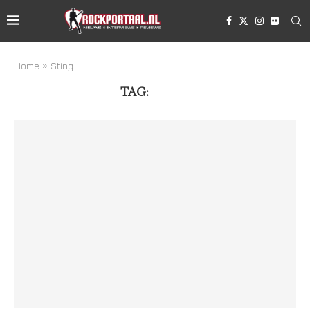
Home
»
Sting
TAG:
STING