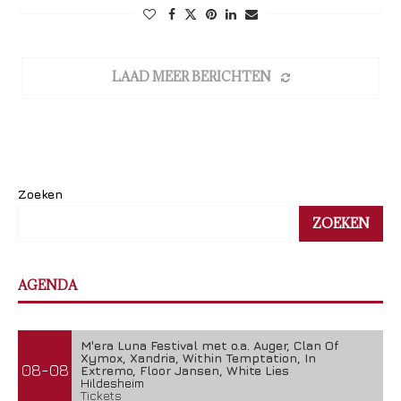
LAAD MEER BERICHTEN
Zoeken
ZOEKEN
AGENDA
M'era Luna Festival met o.a. Auger, Clan Of
Xymox, Xandria, Within Temptation, In
08-08
Extremo, Floor Jansen, White Lies
Hildesheim
Tickets