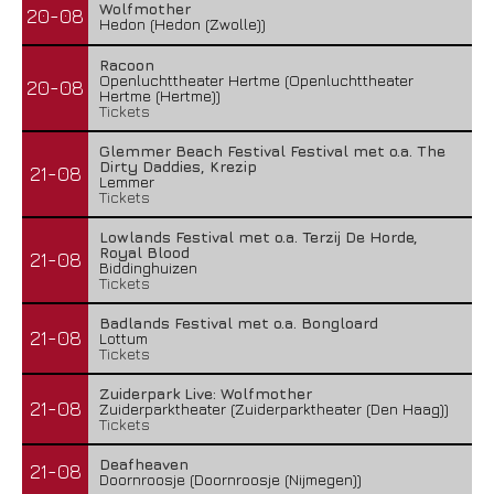
Wolfmother
20-08
Hedon (Hedon (Zwolle))
Racoon
Openluchttheater Hertme (Openluchttheater
20-08
Hertme (Hertme))
Tickets
Glemmer Beach Festival Festival met o.a. The
Dirty Daddies, Krezip
21-08
Lemmer
Tickets
Lowlands Festival met o.a. Terzij De Horde,
Royal Blood
21-08
Biddinghuizen
Tickets
Badlands Festival met o.a. Bongloard
21-08
Lottum
Tickets
Zuiderpark Live: Wolfmother
21-08
Zuiderparktheater (Zuiderparktheater (Den Haag))
Tickets
Deafheaven
21-08
Doornroosje (Doornroosje (Nijmegen))