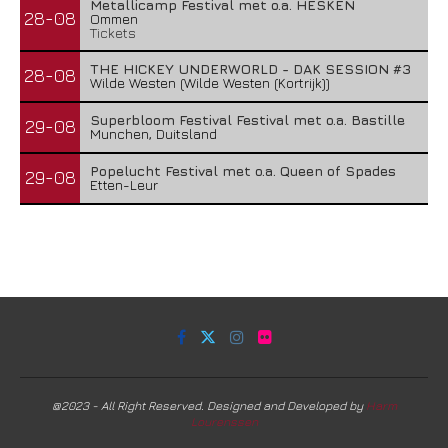
Metallicamp Festival met o.a. HESKEN
28-08
Ommen
Tickets
THE HICKEY UNDERWORLD - DAK SESSION #3
28-08
Wilde Westen (Wilde Westen (Kortrijk))
Superbloom Festival Festival met o.a. Bastille
29-08
Munchen, Duitsland
Popelucht Festival met o.a. Queen of Spades
29-08
Etten-Leur
@2023 - All Right Reserved. Designed and Developed by
Harm
Lourenssen