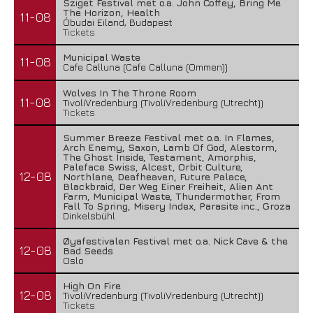
Sziget Festival met o.a. John Coffey, Bring Me
The Horizon, Health
11-08
Óbudai Eiland, Budapest
Tickets
Municipal Waste
11-08
Cafe Calluna (Cafe Calluna (Ommen))
Wolves In The Throne Room
11-08
TivoliVredenburg (TivoliVredenburg (Utrecht))
Tickets
Summer Breeze Festival met o.a. In Flames,
Arch Enemy, Saxon, Lamb Of God, Alestorm,
The Ghost Inside, Testament, Amorphis,
Paleface Swiss, Alcest, Orbit Culture,
12-08
Northlane, Deafheaven, Future Palace,
Blackbraid, Der Weg Einer Freiheit, Alien Ant
Farm, Municipal Waste, Thundermother, From
Fall To Spring, Misery Index, Parasite inc., Groza
Dinkelsbühl
Øyafestivalen Festival met o.a. Nick Cave & the
12-08
Bad Seeds
Oslo
High On Fire
12-08
TivoliVredenburg (TivoliVredenburg (Utrecht))
Tickets