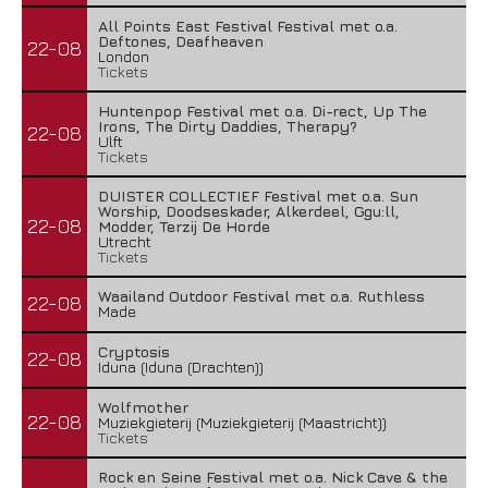
All Points East Festival Festival met o.a.
Deftones, Deafheaven
22-08
London
Tickets
Huntenpop Festival met o.a. Di-rect, Up The
Irons, The Dirty Daddies, Therapy?
22-08
Ulft
Tickets
DUISTER COLLECTIEF Festival met o.a. Sun
Worship, Doodseskader, Alkerdeel, Ggu:ll,
22-08
Modder, Terzij De Horde
Utrecht
Tickets
Waailand Outdoor Festival met o.a. Ruthless
22-08
Made
Cryptosis
22-08
Iduna (Iduna (Drachten))
Wolfmother
22-08
Muziekgieterij (Muziekgieterij (Maastricht))
Tickets
Rock en Seine Festival met o.a. Nick Cave & the