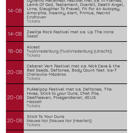
Dynamo MetalFest Festival met o.a. In Flames,
Lamb Of God, Testament, Overkill, Death Angel,
Urne, Slaughter To Prevail, Fit For An Autopsy,
14-08
Amorphis, Insanity Alert, Primus, Necrot
Eindhoven
Tickets
Zeeltje Rock Festival met o.a. Up The Irons
14-08
Deest
Alcest
18-08
TivoliVredenburg (TivoliVredenburg (Utrecht))
Tickets
Cabaret Vert Festival met o.a. Nick Cave & the
Bad Seeds, Deftones, Body Count feat. Ice-T
20-08
Charleville-Mézières
Tickets
Pukkelpop Festival met o.a. Deftones, The
Hives, Stick to your Guns, Chat Pile,
20-08
Deafheaven, Ploegendienst, dEUS
Hasselt
Tickets
Stick To Your Guns
20-08
Nieuwe Nor (Nieuwe Nor (Heerlen))
Tickets