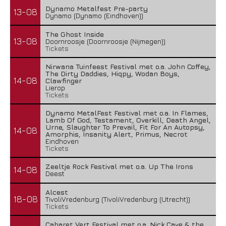
Dynamo Metalfest Pre-party
13-08
Dynamo (Dynamo (Eindhoven))
The Ghost Inside
13-08
Doornroosje (Doornroosje (Nijmegen))
Tickets
Nirwana Tuinfeest Festival met o.a. John Coffey,
The Dirty Daddies, Hiqpy, Wodan Boys,
14-08
Clawfinger
Lierop
Tickets
Dynamo MetalFest Festival met o.a. In Flames,
Lamb Of God, Testament, Overkill, Death Angel,
Urne, Slaughter To Prevail, Fit For An Autopsy,
14-08
Amorphis, Insanity Alert, Primus, Necrot
Eindhoven
Tickets
Zeeltje Rock Festival met o.a. Up The Irons
14-08
Deest
Alcest
18-08
TivoliVredenburg (TivoliVredenburg (Utrecht))
Tickets
Cabaret Vert Festival met o.a. Nick Cave & the