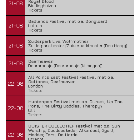
Royal Blood
21-08
Biddinghuizen
Tickets
Badlands Festival met o.a. Bongloard
21-08
Lottum
Tickets
Zuiderpark Live: Wolfmother
21-08
Zuiderparktheater (Zuiderparktheater (Den Haag))
Tickets
Deafheaven
21-08
Doornroosje (Doornroosje (Nijmegen))
All Points East Festival Festival met o.a.
Deftones, Deafheaven
22-08
London
Tickets
Huntenpop Festival met o.a. Di-rect, Up The
Irons, The Dirty Daddies, Therapy?
22-08
Ulft
Tickets
DUISTER COLLECTIEF Festival met o.a. Sun
Worship, Doodseskader, Alkerdeel, Ggu:ll,
22-08
Modder, Terzij De Horde
Utrecht