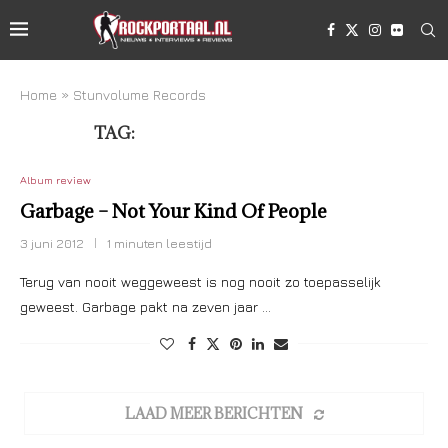
Home
»
Stunvolume Records
TAG:
STUNVOLUME RECORDS
Album review
Garbage – Not Your Kind Of People
3 juni 2012
1 minuten leestijd
Terug van nooit weggeweest is nog nooit zo toepasselijk
geweest. Garbage pakt na zeven jaar …
LAAD MEER BERICHTEN