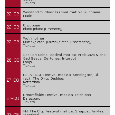
Tickets
Waailand Outdoor Festival met o.a. Ruthless
22-08
Made
Cryptosis
22-08
Iduna (Iduna (Drachten))
Wolfmother
22-08
Muziekgieterij (Muziekgieterij (Maastricht))
Tickets
Rock en Seine Festival met o.a. Nick Cave & the
Bad Seeds, Deftones, Interpol
26-08
Parijs
Tickets
CuliNESSE Festival met o.a. Kensington, Di-
rect, The Dirty Daddies
27-08
Rotterdam
Tickets
Creamfields Festival met o.a. Faithless
27-08
Daresbury
Tickets
Hit The City Festival met o.a. Snapped Ankles,
27-08
Inherited