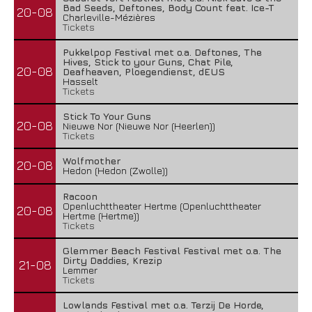
Bad Seeds, Deftones, Body Count feat. Ice-T
20-08
Charleville-Mézières
Tickets
Pukkelpop Festival met o.a. Deftones, The
Hives, Stick to your Guns, Chat Pile,
20-08
Deafheaven, Ploegendienst, dEUS
Hasselt
Tickets
Stick To Your Guns
20-08
Nieuwe Nor (Nieuwe Nor (Heerlen))
Tickets
Wolfmother
20-08
Hedon (Hedon (Zwolle))
Racoon
Openluchttheater Hertme (Openluchttheater
20-08
Hertme (Hertme))
Tickets
Glemmer Beach Festival Festival met o.a. The
Dirty Daddies, Krezip
21-08
Lemmer
Tickets
Lowlands Festival met o.a. Terzij De Horde,