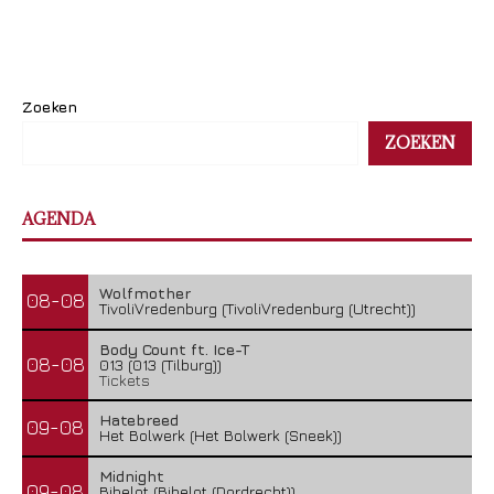
Zoeken
ZOEKEN
AGENDA
Wolfmother
08-08
TivoliVredenburg (TivoliVredenburg (Utrecht))
Body Count ft. Ice-T
08-08
013 (013 (Tilburg))
Tickets
Hatebreed
09-08
Het Bolwerk (Het Bolwerk (Sneek))
Midnight
09-08
Bibelot (Bibelot (Dordrecht))