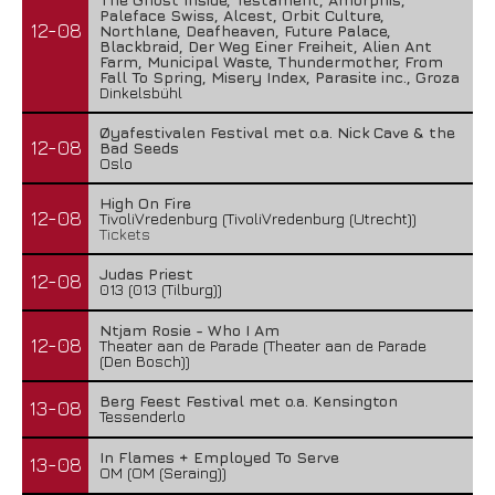
Paleface Swiss, Alcest, Orbit Culture,
12-08
Northlane, Deafheaven, Future Palace,
Blackbraid, Der Weg Einer Freiheit, Alien Ant
Farm, Municipal Waste, Thundermother, From
Fall To Spring, Misery Index, Parasite inc., Groza
Dinkelsbühl
Øyafestivalen Festival met o.a. Nick Cave & the
12-08
Bad Seeds
Oslo
High On Fire
12-08
TivoliVredenburg (TivoliVredenburg (Utrecht))
Tickets
Judas Priest
12-08
013 (013 (Tilburg))
Ntjam Rosie - Who I Am
12-08
Theater aan de Parade (Theater aan de Parade
(Den Bosch))
Berg Feest Festival met o.a. Kensington
13-08
Tessenderlo
In Flames + Employed To Serve
13-08
OM (OM (Seraing))