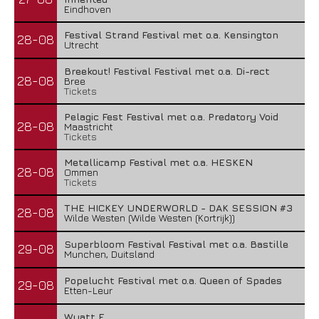
Eindhoven
Festival Strand Festival met o.a. Kensington
28-08
Utrecht
Breekout! Festival Festival met o.a. Di-rect
28-08
Bree
Tickets
Pelagic Fest Festival met o.a. Predatory Void
28-08
Maastricht
Tickets
Metallicamp Festival met o.a. HESKEN
28-08
Ommen
Tickets
THE HICKEY UNDERWORLD - DAK SESSION #3
28-08
Wilde Westen (Wilde Westen (Kortrijk))
Superbloom Festival Festival met o.a. Bastille
29-08
Munchen, Duitsland
Popelucht Festival met o.a. Queen of Spades
29-08
Etten-Leur
Wyatt E.