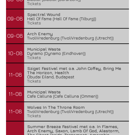
Tickets
Spectral Wound
09-08
Hall Of Fame (Hall Of Fame (Tilburg))
Tickets
Arch Enemy
09-08
TivoliVredenburg (TivoliVredenburg (Utrecht))
Municipal Waste
10-08
Dynamo (Dynamo (Eindhoven))
Tickets
Sziget Festival met o.a. John Coffey, Bring Me
The Horizon, Health
11-08
Óbudai Eiland, Budapest
Tickets
Municipal Waste
11-08
Cafe Calluna (Cafe Calluna (Ommen))
Wolves In The Throne Room
11-08
TivoliVredenburg (TivoliVredenburg (Utrecht))
Tickets
Summer Breeze Festival met o.a. In Flames,
Arch Enemy, Saxon, Lamb Of God, Alestorm,
The Ghost Inside, Testament, Amorphis,