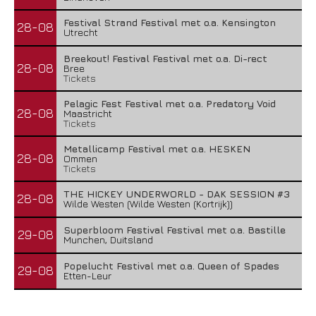
Festival Strand Festival met o.a. Kensington
28-08
Utrecht
Breekout! Festival Festival met o.a. Di-rect
28-08
Bree
Tickets
Pelagic Fest Festival met o.a. Predatory Void
28-08
Maastricht
Tickets
Metallicamp Festival met o.a. HESKEN
28-08
Ommen
Tickets
THE HICKEY UNDERWORLD - DAK SESSION #3
28-08
Wilde Westen (Wilde Westen (Kortrijk))
Superbloom Festival Festival met o.a. Bastille
29-08
Munchen, Duitsland
Popelucht Festival met o.a. Queen of Spades
29-08
Etten-Leur