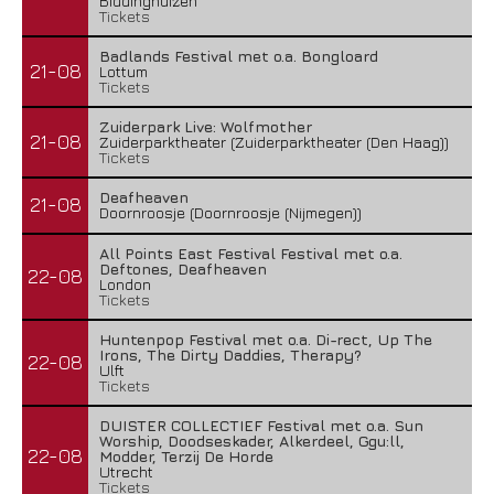
Biddinghuizen
Tickets
Badlands Festival met o.a. Bongloard
21-08
Lottum
Tickets
Zuiderpark Live: Wolfmother
21-08
Zuiderparktheater (Zuiderparktheater (Den Haag))
Tickets
Deafheaven
21-08
Doornroosje (Doornroosje (Nijmegen))
All Points East Festival Festival met o.a.
Deftones, Deafheaven
22-08
London
Tickets
Huntenpop Festival met o.a. Di-rect, Up The
Irons, The Dirty Daddies, Therapy?
22-08
Ulft
Tickets
DUISTER COLLECTIEF Festival met o.a. Sun
Worship, Doodseskader, Alkerdeel, Ggu:ll,
22-08
Modder, Terzij De Horde
Utrecht
Tickets