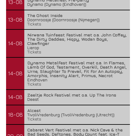
13-08
Dynamo (Dynamo (Eindhoven))
The Ghost Inside
13-08
Doornroosje (Doornroosje (Nijmegen))
Tickets
Nirwana Tuinfeest Festival met o.a. John Coffey,
The Dirty Daddies, Hiqpy, Wodan Boys,
14-08
Clawfinger
Lierop
Tickets
Dynamo MetalFest Festival met o.a. In Flames,
Lamb Of God, Testament, Overkill, Death Angel,
Urne, Slaughter To Prevail, Fit For An Autopsy,
14-08
Amorphis, Insanity Alert, Primus, Necrot
Eindhoven
Tickets
Zeeltje Rock Festival met o.a. Up The Irons
14-08
Deest
Alcest
18-08
TivoliVredenburg (TivoliVredenburg (Utrecht))
Tickets
Cabaret Vert Festival met o.a. Nick Cave & the
Bad Seeds, Deftones, Body Count feat. Ice-T