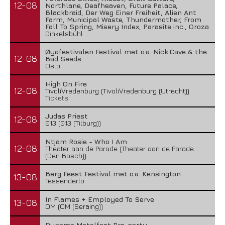
12-08
Northlane, Deafheaven, Future Palace,
Blackbraid, Der Weg Einer Freiheit, Alien Ant
Farm, Municipal Waste, Thundermother, From
Fall To Spring, Misery Index, Parasite inc., Groza
Dinkelsbühl
Øyafestivalen Festival met o.a. Nick Cave & the
12-08
Bad Seeds
Oslo
High On Fire
12-08
TivoliVredenburg (TivoliVredenburg (Utrecht))
Tickets
Judas Priest
12-08
013 (013 (Tilburg))
Ntjam Rosie - Who I Am
12-08
Theater aan de Parade (Theater aan de Parade
(Den Bosch))
Berg Feest Festival met o.a. Kensington
13-08
Tessenderlo
In Flames + Employed To Serve
13-08
OM (OM (Seraing))
Dynamo Metalfest Pre-party