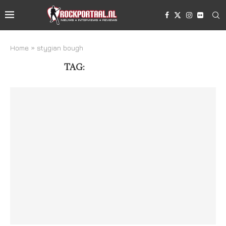
Home
»
stygian bough
TAG:
STYGIAN BOUGH