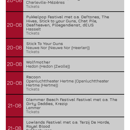
20-08
Charleville-Mézières
Tickets
Pukkelpop Festival met o.a. Deftones, The
Hives, Stick to your Guns, Chat Pile,
20-08
Deafheaven, Ploegendienst, dEUS
Hasselt
Tickets
Stick To Your Guns
20-08
Nieuwe Nor (Nieuwe Nor (Heerlen))
Tickets
Wolfmother
20-08
Hedon (Hedon (Zwolle))
Racoon
Openluchttheater Hertme (Openluchttheater
20-08
Hertme (Hertme))
Tickets
Glemmer Beach Festival Festival met o.a. The
Dirty Daddies, Krezip
21-08
Lemmer
Tickets
Lowlands Festival met o.a. Terzij De Horde,
Royal Blood
21-08