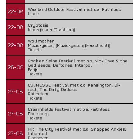
Waailand Outdoor Festival met o.a. Ruthless
22-08
Made
Cryptosis
22-08
Iduna (Iduna (Drachten))
Wolfmother
22-08
Muziekgieterij (Muziekgieterij (Maastricht))
Tickets
Rock en Seine Festival met o.a. Nick Cave & the
Bad Seeds, Deftones, Interpol
26-08
Parijs
Tickets
CuliNESSE Festival met o.a. Kensington, Di-
rect, The Dirty Daddies
27-08
Rotterdam
Tickets
Creamfields Festival met o.a. Faithless
27-08
Daresbury
Tickets
Hit The City Festival met o.a. Snapped Ankles,
27-08
Inherited
Eindhoven