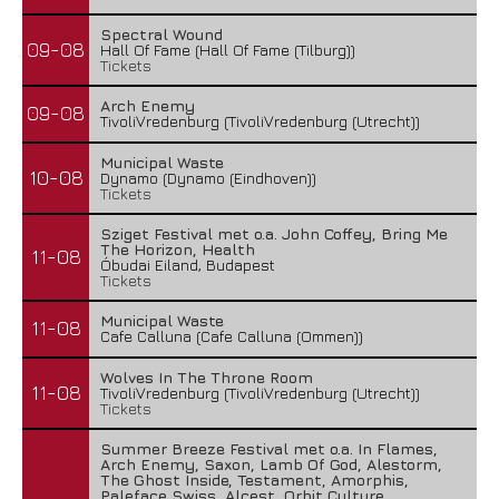
Spectral Wound
09-08
Hall Of Fame (Hall Of Fame (Tilburg))
Tickets
Arch Enemy
09-08
TivoliVredenburg (TivoliVredenburg (Utrecht))
Municipal Waste
10-08
Dynamo (Dynamo (Eindhoven))
Tickets
Sziget Festival met o.a. John Coffey, Bring Me
The Horizon, Health
11-08
Óbudai Eiland, Budapest
Tickets
Municipal Waste
11-08
Cafe Calluna (Cafe Calluna (Ommen))
Wolves In The Throne Room
11-08
TivoliVredenburg (TivoliVredenburg (Utrecht))
Tickets
Summer Breeze Festival met o.a. In Flames,
Arch Enemy, Saxon, Lamb Of God, Alestorm,
The Ghost Inside, Testament, Amorphis,
Paleface Swiss, Alcest, Orbit Culture,