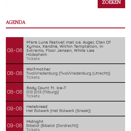
ZOEKEN
AGENDA
M'era Luna Festival met o.a. Auger, Clan Of
Xymox, Xandria, Within Temptation, In
08-08
Extremo, Floor Jansen, White Lies
Hildesheim
Tickets
Wolfmother
08-08
TivoliVredenburg (TivoliVredenburg (Utrecht))
Tickets
Body Count ft. Ice-T
08-08
013 (013 (Tilburg))
Tickets
Hatebreed
09-08
Het Bolwerk (Het Bolwerk (Sneek))
Midnight
09-08
Bibelot (Bibelot (Dordrecht))
Tickets