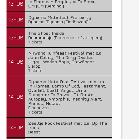
In Flames + Employed To Serve
13-08
OM (OM (Seraing))
Dynamo Metalfest Pre-party
13-08
Dynamo (Dynamo (Eindhoven))
The Ghost Inside
13-08
Doornroosje (Doornroosje (Nijmegen))
Tickets
Nirwana Tuinfeest Festival met o.a.
John Coffey, The Dirty Daddies,
14-08
Hiqpy, Wodan Boys, Clawfinger
Lierop
Tickets
Dynamo MetalFest Festival met o.a.
In Flames, Lamb Of God, Testament,
Overkill, Death Angel, Urne,
Slaughter To Prevail, Fit For An
14-08
Autopsy, Amorphis, Insanity Alert,
Primus, Necrot
Eindhoven
Tickets
Zeeltje Rock Festival met o.a. Up The
14-08
Irons
Deest