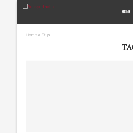
HOME
Home
»
Styx
TA