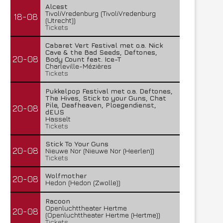
Alcest
TivoliVredenburg (TivoliVredenburg
18-08
(Utrecht))
Tickets
Cabaret Vert Festival met o.a. Nick
Cave & the Bad Seeds, Deftones,
20-08
Body Count feat. Ice-T
Charleville-Mézières
Tickets
Pukkelpop Festival met o.a. Deftones,
The Hives, Stick to your Guns, Chat
Pile, Deafheaven, Ploegendienst,
20-08
dEUS
Hasselt
Tickets
Stick To Your Guns
20-08
Nieuwe Nor (Nieuwe Nor (Heerlen))
Tickets
Wolfmother
20-08
Hedon (Hedon (Zwolle))
Racoon
Openluchttheater Hertme
20-08
(Openluchttheater Hertme (Hertme))
Tickets