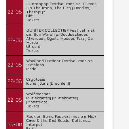
Huntenpop Festival met o.a. Di-rect,
Up The Irons, The Dirty Daddies,
22-08
Therapy?
Ulft
Tickets
DUISTER COLLECTIEF Festival met
o.a. Sun Worship, Doodseskader,
Alkerdeel, Ggu:ll, Modder, Terzij De
22-08
Horde
Utrecht
Tickets
Waailand Outdoor Festival met o.a.
22-08
Ruthless
Made
Cryptosis
22-08
Iduna (Iduna (Drachten))
Wolfmother
Muziekgieterij (Muziekgieterij
22-08
(Maastricht))
Tickets
Rock en Seine Festival met o.a. Nick
Cave & the Bad Seeds, Deftones,
26-08
Interpol
Parijs