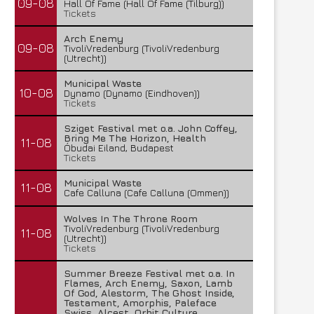
09-08
Hall Of Fame (Hall Of Fame (Tilburg))
Tickets
Arch Enemy
09-08
TivoliVredenburg (TivoliVredenburg
(Utrecht))
Municipal Waste
10-08
Dynamo (Dynamo (Eindhoven))
Tickets
Sziget Festival met o.a. John Coffey,
Bring Me The Horizon, Health
11-08
Óbudai Eiland, Budapest
Tickets
Municipal Waste
11-08
Cafe Calluna (Cafe Calluna (Ommen))
Wolves In The Throne Room
TivoliVredenburg (TivoliVredenburg
11-08
(Utrecht))
Tickets
Summer Breeze Festival met o.a. In
Flames, Arch Enemy, Saxon, Lamb
Of God, Alestorm, The Ghost Inside,
Testament, Amorphis, Paleface
Swiss, Alcest, Orbit Culture,