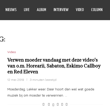
NIEUWS
LIVE
ALBUM
INTERVIEW
VIDEO
COLUMN
G:
STYX
Video
Verwen moeder vandaag met deze video's
van o.m. Horearii, Sabaton, Eskimo Callboy
en Red Eleven
12 mei 2019
3 minuten leestijd
Moederdag. Lekker weer. Daar hoort dan wel wat goede
muziek bij om moeder te verwennen. …