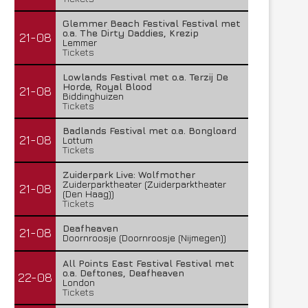
Glemmer Beach Festival Festival met
o.a. The Dirty Daddies, Krezip
21-08
Lemmer
Tickets
Lowlands Festival met o.a. Terzij De
Horde, Royal Blood
21-08
Biddinghuizen
Tickets
Badlands Festival met o.a. Bongloard
21-08
Lottum
Tickets
Zuiderpark Live: Wolfmother
Zuiderparktheater (Zuiderparktheater
21-08
(Den Haag))
Tickets
Deafheaven
21-08
Doornroosje (Doornroosje (Nijmegen))
All Points East Festival Festival met
o.a. Deftones, Deafheaven
22-08
London
Tickets