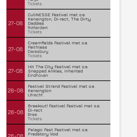
Tickets
CuliNESSE Festival met o.a.
Kensington, Di-rect, The Dirty
27-08
Daddies
Rotterdam
Tickets
Creamfields Festival met o.a.
Faithless
27-08
Daresbury
Tickets
Hit The City Festival met o.a.
27-08
Snapped Ankles, Inherited
Eindhoven
Festival Strand Festival met o.a.
28-08
Kensington
Utrecht
Breekout! Festival Festival met o.a.
Di-rect
28-08
Bree
Tickets
Pelagic Fest Festival met o.a.
Predatory Void
28-08