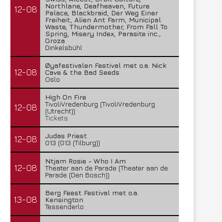
Northlane, Deafheaven, Future
12-08
Palace, Blackbraid, Der Weg Einer
Freiheit, Alien Ant Farm, Municipal
Waste, Thundermother, From Fall To
Spring, Misery Index, Parasite inc.,
Groza
Dinkelsbühl
Øyafestivalen Festival met o.a. Nick
12-08
Cave & the Bad Seeds
Oslo
High On Fire
TivoliVredenburg (TivoliVredenburg
12-08
(Utrecht))
Tickets
Judas Priest
12-08
013 (013 (Tilburg))
Ntjam Rosie - Who I Am
12-08
Theater aan de Parade (Theater aan de
Parade (Den Bosch))
Berg Feest Festival met o.a.
13-08
Kensington
Tessenderlo