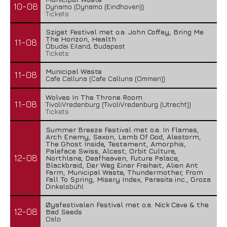
10-08
Dynamo (Dynamo (Eindhoven))
Tickets
Sziget Festival met o.a. John Coffey, Bring Me
The Horizon, Health
11-08
Óbudai Eiland, Budapest
Tickets
Municipal Waste
11-08
Cafe Calluna (Cafe Calluna (Ommen))
Wolves In The Throne Room
11-08
TivoliVredenburg (TivoliVredenburg (Utrecht))
Tickets
Summer Breeze Festival met o.a. In Flames,
Arch Enemy, Saxon, Lamb Of God, Alestorm,
The Ghost Inside, Testament, Amorphis,
Paleface Swiss, Alcest, Orbit Culture,
12-08
Northlane, Deafheaven, Future Palace,
Blackbraid, Der Weg Einer Freiheit, Alien Ant
Farm, Municipal Waste, Thundermother, From
Fall To Spring, Misery Index, Parasite inc., Groza
Dinkelsbühl
Øyafestivalen Festival met o.a. Nick Cave & the
12-08
Bad Seeds
Oslo