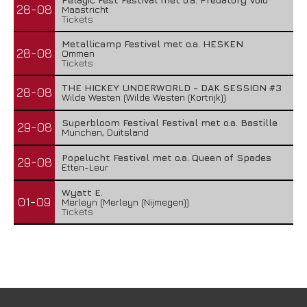
28-08
Maastricht
Tickets
Metallicamp Festival met o.a. HESKEN
28-08
Ommen
Tickets
THE HICKEY UNDERWORLD - DAK SESSION #3
28-08
Wilde Westen (Wilde Westen (Kortrijk))
Superbloom Festival Festival met o.a. Bastille
29-08
Munchen, Duitsland
Popelucht Festival met o.a. Queen of Spades
29-08
Etten-Leur
Wyatt E.
01-09
Merleyn (Merleyn (Nijmegen))
Tickets