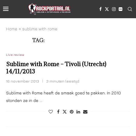
Home
»
sublime with rome
TAG:
SUBLIME WITH ROME
Live review
Sublime with Rome – Tivoli (Utrecht)
14/11/2013
16 november 2013
3 minuten leestijd
Sublime with Rome heeft de smaak goed te pakken. In 2010
stonden ze in de …