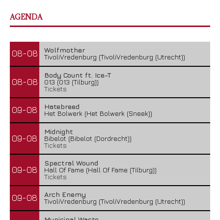
AGENDA
Wolfmother
08-08
TivoliVredenburg (TivoliVredenburg (Utrecht))
Body Count ft. Ice-T
08-08
013 (013 (Tilburg))
Tickets
Hatebreed
09-08
Het Bolwerk (Het Bolwerk (Sneek))
Midnight
09-08
Bibelot (Bibelot (Dordrecht))
Tickets
Spectral Wound
09-08
Hall Of Fame (Hall Of Fame (Tilburg))
Tickets
Arch Enemy
09-08
TivoliVredenburg (TivoliVredenburg (Utrecht))
Municipal Waste