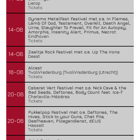
Lierop
Tickets
Dynamo MetalFest Festival met o.a. In Flames,
Lamb Of God, Testament, Overkill, Death Angel,
Urne, Slaughter To Prevail, Fit For An Autopsy,
14-08
Amorphis, Insanity Alert, Primus, Necrot
Eindhoven
Tickets
Zeeltje Rock Festival met o.a. Up The Irons
14-08
Deest
Alcest
18-08
TivoliVredenburg (TivoliVredenburg (Utrecht))
Tickets
Cabaret Vert Festival met o.a. Nick Cave & the
Bad Seeds, Deftones, Body Count feat. Ice-T
20-08
Charleville-Mézières
Tickets
Pukkelpop Festival met o.a. Deftones, The
Hives, Stick to your Guns, Chat Pile,
20-08
Deafheaven, Ploegendienst, dEUS
Hasselt
Tickets