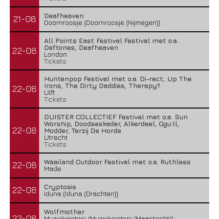
Deafheaven
21-08
Doornroosje (Doornroosje (Nijmegen))
All Points East Festival Festival met o.a.
Deftones, Deafheaven
22-08
London
Tickets
Huntenpop Festival met o.a. Di-rect, Up The
Irons, The Dirty Daddies, Therapy?
22-08
Ulft
Tickets
DUISTER COLLECTIEF Festival met o.a. Sun
Worship, Doodseskader, Alkerdeel, Ggu:ll,
22-08
Modder, Terzij De Horde
Utrecht
Tickets
Waailand Outdoor Festival met o.a. Ruthless
22-08
Made
Cryptosis
22-08
Iduna (Iduna (Drachten))
Wolfmother
22-08
Muziekgieterij (Muziekgieterij (Maastricht))