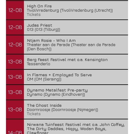
High On Fire
12-08
TivoliVredenburg (TivoliVredenburg (Utrecht))
Tickets
Judas Priest
12-08
013 (013 (Tilburg))
Ntjam Rosie - Who I Am
12-08
Theater aan de Parade (Theater aan de Parade
(Den Bosch))
Berg Feest Festival met o.a. Kensington
13-08
Tessenderlo
In Flames + Employed To Serve
13-08
OM (OM (Seraing))
Dynamo Metalfest Pre-party
13-08
Dynamo (Dynamo (Eindhoven))
The Ghost Inside
13-08
Doornroosje (Doornroosje (Nijmegen))
Tickets
Nirwana Tuinfeest Festival met o.a. John Coffey,
The Dirty Daddies, Hiqpy, Wodan Boys,
14-08
Clawfinger