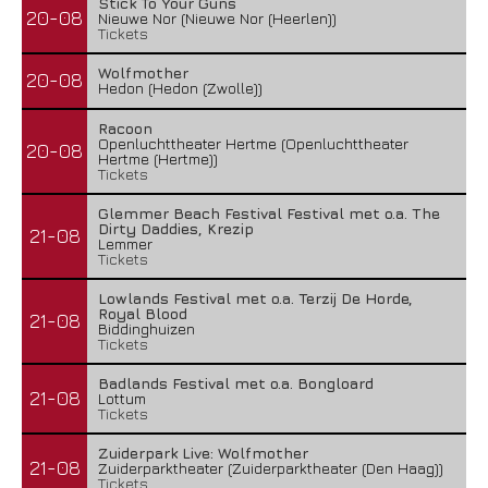
Stick To Your Guns
20-08
Nieuwe Nor (Nieuwe Nor (Heerlen))
Tickets
Wolfmother
20-08
Hedon (Hedon (Zwolle))
Racoon
Openluchttheater Hertme (Openluchttheater
20-08
Hertme (Hertme))
Tickets
Glemmer Beach Festival Festival met o.a. The
Dirty Daddies, Krezip
21-08
Lemmer
Tickets
Lowlands Festival met o.a. Terzij De Horde,
Royal Blood
21-08
Biddinghuizen
Tickets
Badlands Festival met o.a. Bongloard
21-08
Lottum
Tickets
Zuiderpark Live: Wolfmother
21-08
Zuiderparktheater (Zuiderparktheater (Den Haag))
Tickets