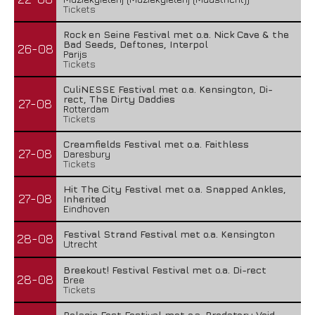
Tickets
Rock en Seine Festival met o.a. Nick Cave & the
Bad Seeds, Deftones, Interpol
26-08
Parijs
Tickets
CuliNESSE Festival met o.a. Kensington, Di-
rect, The Dirty Daddies
27-08
Rotterdam
Tickets
Creamfields Festival met o.a. Faithless
27-08
Daresbury
Tickets
Hit The City Festival met o.a. Snapped Ankles,
27-08
Inherited
Eindhoven
Festival Strand Festival met o.a. Kensington
28-08
Utrecht
Breekout! Festival Festival met o.a. Di-rect
28-08
Bree
Tickets
Pelagic Fest Festival met o.a. Predatory Void