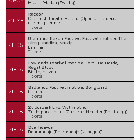
20-08
Hedon (Hedon (Zwolle))
Racoon
Openluchttheater Hertme (Openluchttheater
20-08
Hertme (Hertme))
Tickets
Glemmer Beach Festival Festival met o.a. The
Dirty Daddies, Krezip
21-08
Lemmer
Tickets
Lowlands Festival met o.a. Terzij De Horde,
Royal Blood
21-08
Biddinghuizen
Tickets
Badlands Festival met o.a. Bongloard
21-08
Lottum
Tickets
Zuiderpark Live: Wolfmother
21-08
Zuiderparktheater (Zuiderparktheater (Den Haag))
Tickets
Deafheaven
21-08
Doornroosje (Doornroosje (Nijmegen))