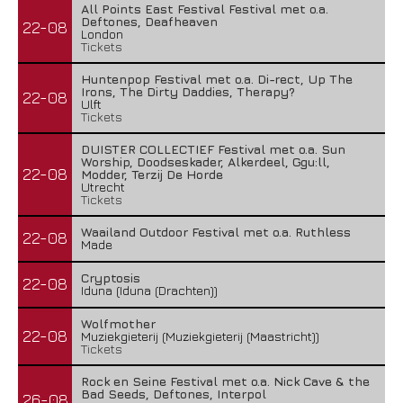
All Points East Festival Festival met o.a.
Deftones, Deafheaven
22-08
London
Tickets
Huntenpop Festival met o.a. Di-rect, Up The
Irons, The Dirty Daddies, Therapy?
22-08
Ulft
Tickets
DUISTER COLLECTIEF Festival met o.a. Sun
Worship, Doodseskader, Alkerdeel, Ggu:ll,
22-08
Modder, Terzij De Horde
Utrecht
Tickets
Waailand Outdoor Festival met o.a. Ruthless
22-08
Made
Cryptosis
22-08
Iduna (Iduna (Drachten))
Wolfmother
22-08
Muziekgieterij (Muziekgieterij (Maastricht))
Tickets
Rock en Seine Festival met o.a. Nick Cave & the
Bad Seeds, Deftones, Interpol
26-08