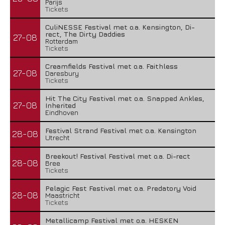
Parijs
Tickets
CuliNESSE Festival met o.a. Kensington, Di-
rect, The Dirty Daddies
27-08
Rotterdam
Tickets
Creamfields Festival met o.a. Faithless
27-08
Daresbury
Tickets
Hit The City Festival met o.a. Snapped Ankles,
27-08
Inherited
Eindhoven
Festival Strand Festival met o.a. Kensington
28-08
Utrecht
Breekout! Festival Festival met o.a. Di-rect
28-08
Bree
Tickets
Pelagic Fest Festival met o.a. Predatory Void
28-08
Maastricht
Tickets
Metallicamp Festival met o.a. HESKEN