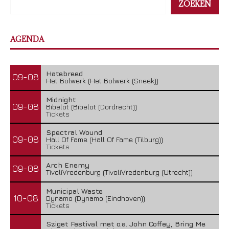
ZOEKEN
AGENDA
Hatebreed
09-08
Het Bolwerk (Het Bolwerk (Sneek))
Midnight
09-08
Bibelot (Bibelot (Dordrecht))
Tickets
Spectral Wound
09-08
Hall Of Fame (Hall Of Fame (Tilburg))
Tickets
Arch Enemy
09-08
TivoliVredenburg (TivoliVredenburg (Utrecht))
Municipal Waste
10-08
Dynamo (Dynamo (Eindhoven))
Tickets
Sziget Festival met o.a. John Coffey, Bring Me