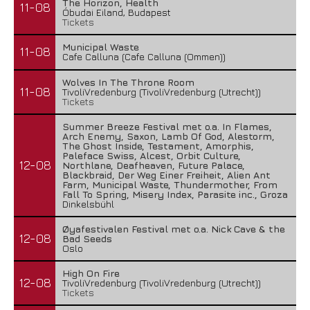
The Horizon, Health
11-08
Óbudai Eiland, Budapest
Tickets
Municipal Waste
11-08
Cafe Calluna (Cafe Calluna (Ommen))
Wolves In The Throne Room
11-08
TivoliVredenburg (TivoliVredenburg (Utrecht))
Tickets
Summer Breeze Festival met o.a. In Flames,
Arch Enemy, Saxon, Lamb Of God, Alestorm,
The Ghost Inside, Testament, Amorphis,
Paleface Swiss, Alcest, Orbit Culture,
12-08
Northlane, Deafheaven, Future Palace,
Blackbraid, Der Weg Einer Freiheit, Alien Ant
Farm, Municipal Waste, Thundermother, From
Fall To Spring, Misery Index, Parasite inc., Groza
Dinkelsbühl
Øyafestivalen Festival met o.a. Nick Cave & the
12-08
Bad Seeds
Oslo
High On Fire
12-08
TivoliVredenburg (TivoliVredenburg (Utrecht))
Tickets