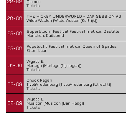
28-08
Ommen
Tickets
THE HICKEY UNDERWORLD - DAK SESSION #3
28-08
Wilde Westen (Wilde Westen (Kortrijk))
Superbloom Festival Festival met o.a. Bastille
29-08
Munchen, Duitsland
Popelucht Festival met o.a. Queen of Spades
29-08
Etten-Leur
Wyatt E.
01-09
Merleyn (Merleyn (Nijmegen))
Tickets
Chuck Ragan
02-09
TivoliVredenburg (TivoliVredenburg (Utrecht))
Tickets
Wyatt E.
02-09
Musicon (Musicon (Den Haag))
Tickets