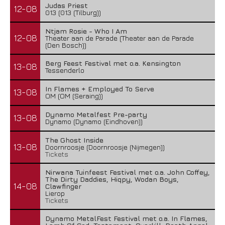
Judas Priest
12-08
013 (013 (Tilburg))
Ntjam Rosie - Who I Am
12-08
Theater aan de Parade (Theater aan de Parade
(Den Bosch))
Berg Feest Festival met o.a. Kensington
13-08
Tessenderlo
In Flames + Employed To Serve
13-08
OM (OM (Seraing))
Dynamo Metalfest Pre-party
13-08
Dynamo (Dynamo (Eindhoven))
The Ghost Inside
13-08
Doornroosje (Doornroosje (Nijmegen))
Tickets
Nirwana Tuinfeest Festival met o.a. John Coffey,
The Dirty Daddies, Hiqpy, Wodan Boys,
14-08
Clawfinger
Lierop
Tickets
Dynamo MetalFest Festival met o.a. In Flames,