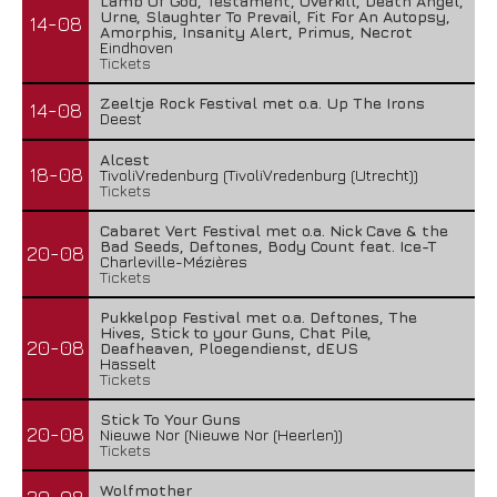
Lamb Of God, Testament, Overkill, Death Angel,
Urne, Slaughter To Prevail, Fit For An Autopsy,
14-08
Amorphis, Insanity Alert, Primus, Necrot
Eindhoven
Tickets
Zeeltje Rock Festival met o.a. Up The Irons
14-08
Deest
Alcest
18-08
TivoliVredenburg (TivoliVredenburg (Utrecht))
Tickets
Cabaret Vert Festival met o.a. Nick Cave & the
Bad Seeds, Deftones, Body Count feat. Ice-T
20-08
Charleville-Mézières
Tickets
Pukkelpop Festival met o.a. Deftones, The
Hives, Stick to your Guns, Chat Pile,
20-08
Deafheaven, Ploegendienst, dEUS
Hasselt
Tickets
Stick To Your Guns
20-08
Nieuwe Nor (Nieuwe Nor (Heerlen))
Tickets
Wolfmother