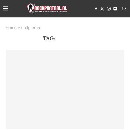
Home
»
sully erna
TAG:
SULLY ERNA