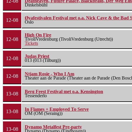
12-08
Deafheaven, Future Palace, Blackbraid, Der Weg Eine
Dinkelsbühl
Øyafestivalen Festival met o.a. Nick Cave & the Bad 
12-08
Oslo
High On Fire
12-08
TivoliVredenburg (TivoliVredenburg (Utrecht))
Tickets
Judas Priest
12-08
013 (013 (Tilburg))
Ntjam Rosie - Who I Am
12-08
Theater aan de Parade (Theater aan de Parade (Den Bosc
Berg Feest Festival met o.a. Kensington
13-08
Tessenderlo
In Flames + Employed To Serve
13-08
OM (OM (Seraing))
Dynamo Metalfest Pre-party
13-08
Dynamo (Dynamo (Eindhoven))