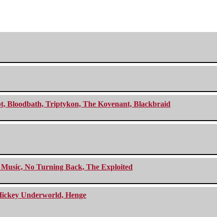
cept, Bloodbath, Triptykon, The Kovenant, Blackbraid
r Music, No Turning Back, The Exploited
e Hickey Underworld, Henge