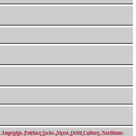
morphis, Paleface Swiss, Alcest, Orbit Culture, Northlane,