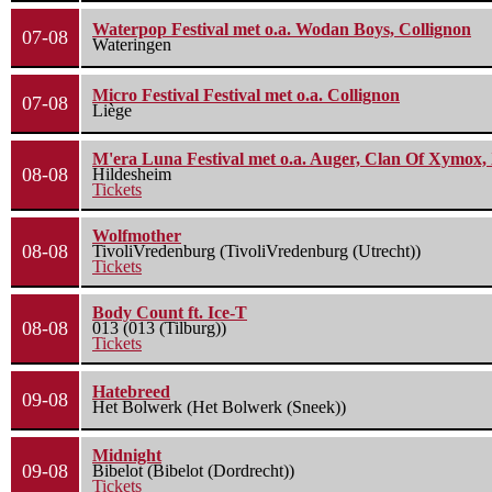
Waterpop Festival met o.a. Wodan Boys, Collignon
07-08
Wateringen
Micro Festival Festival met o.a. Collignon
07-08
Liège
M'era Luna Festival met o.a. Auger, Clan Of Xymox, 
08-08
Hildesheim
Tickets
Wolfmother
08-08
TivoliVredenburg (TivoliVredenburg (Utrecht))
Tickets
Body Count ft. Ice-T
08-08
013 (013 (Tilburg))
Tickets
Hatebreed
09-08
Het Bolwerk (Het Bolwerk (Sneek))
Midnight
09-08
Bibelot (Bibelot (Dordrecht))
Tickets