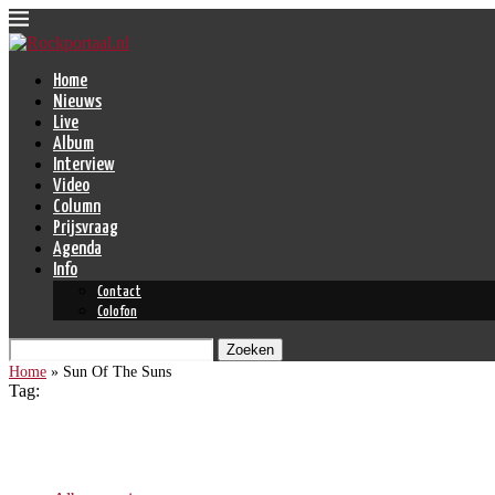
Home
Nieuws
Live
Album
Interview
Video
Column
Prijsvraag
Agenda
Info
Contact
Colofon
Zoeken
Home
»
Sun Of The Suns
Tag:
Sun Of The Suns