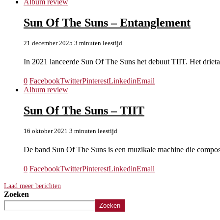
Album review
Sun Of The Suns – Entanglement
21 december 2025
3 minuten leestijd
In 2021 lanceerde Sun Of The Suns het debuut TIIT. Het driet
0
Facebook
Twitter
Pinterest
Linkedin
Email
Album review
Sun Of The Suns – TIIT
16 oktober 2021
3 minuten leestijd
De band Sun Of The Suns is een muzikale machine die compos
0
Facebook
Twitter
Pinterest
Linkedin
Email
Laad meer berichten
Zoeken
Zoeken