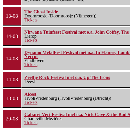
The Ghost Inside
13-08
Doornroosje (Doornroosje (Nijmegen))
Tickets
Nirwana Tuinfeest Festival met o.a. John Coffey, Th
14-08
Lierop
Tickets
Dynamo MetalFest Festival met o.a. In Flames, Lamb O
Necrot
14-08
Eindhoven
Tickets
Zeeltje Rock Festival met o.a. Up The Irons
14-08
Deest
Alcest
18-08
TivoliVredenburg (TivoliVredenburg (Utrecht))
Tickets
Cabaret Vert Festival met o.a. Nick Cave & the Bad S
20-08
Charleville-Mézières
Tickets