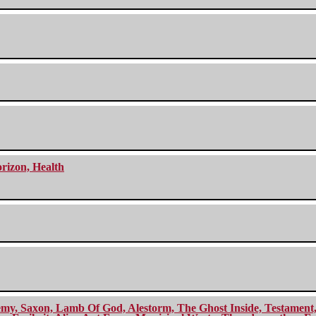
orizon, Health
my, Saxon, Lamb Of God, Alestorm, The Ghost Inside, Testament, A