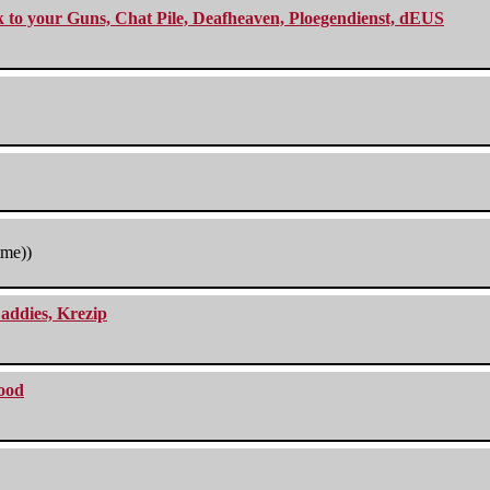
ck to your Guns, Chat Pile, Deafheaven, Ploegendienst, dEUS
tme))
addies, Krezip
lood