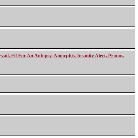
ail, Fit For An Autopsy, Amorphis, Insanity Alert, Primus,