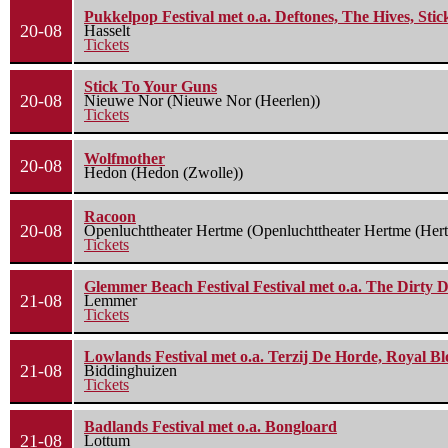
Pukkelpop Festival met o.a. Deftones, The Hives, Sti
20-08
Hasselt
Tickets
Stick To Your Guns
20-08
Nieuwe Nor (Nieuwe Nor (Heerlen))
Tickets
Wolfmother
20-08
Hedon (Hedon (Zwolle))
Racoon
20-08
Openluchttheater Hertme (Openluchttheater Hertme (Her
Tickets
Glemmer Beach Festival Festival met o.a. The Dirty D
21-08
Lemmer
Tickets
Lowlands Festival met o.a. Terzij De Horde, Royal B
21-08
Biddinghuizen
Tickets
Badlands Festival met o.a. Bongloard
21-08
Lottum