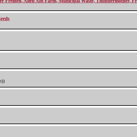
r Freiheit, Alien Ant Farm, Municipal Waste, Thundermother, Fro
Seeds
h))