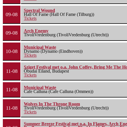
Spectral Wound
09-08
Hall Of Fame (Hall Of Fame (Tilburg))
Tickets
Arch Enemy
09-08
TivoliVredenburg (TivoliVredenburg (Utrecht))
Municipal Waste
10-08
Dynamo (Dynamo (Eindhoven))
Tickets
Sziget Festival met o.a. John Coffey, Bring Me The H
11-08
Óbudai Eiland, Budapest
Tickets
Municipal Waste
11-08
Cafe Calluna (Cafe Calluna (Ommen))
Wolves In The Throne Room
11-08
TivoliVredenburg (TivoliVredenburg (Utrecht))
Tickets
Summer Breeze Festival met o.a. In Flames, Arch Ene