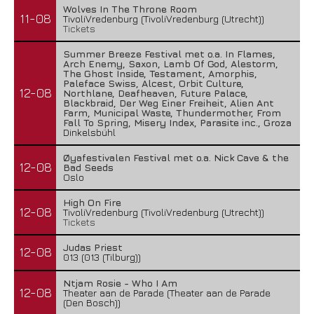
Wolves In The Throne Room
11-08
TivoliVredenburg (TivoliVredenburg (Utrecht))
Tickets
Summer Breeze Festival met o.a. In Flames,
Arch Enemy, Saxon, Lamb Of God, Alestorm,
The Ghost Inside, Testament, Amorphis,
Paleface Swiss, Alcest, Orbit Culture,
12-08
Northlane, Deafheaven, Future Palace,
Blackbraid, Der Weg Einer Freiheit, Alien Ant
Farm, Municipal Waste, Thundermother, From
Fall To Spring, Misery Index, Parasite inc., Groza
Dinkelsbühl
Øyafestivalen Festival met o.a. Nick Cave & the
12-08
Bad Seeds
Oslo
High On Fire
12-08
TivoliVredenburg (TivoliVredenburg (Utrecht))
Tickets
Judas Priest
12-08
013 (013 (Tilburg))
Ntjam Rosie - Who I Am
12-08
Theater aan de Parade (Theater aan de Parade
(Den Bosch))