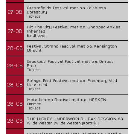
Creamfields Festival met o.a. Faithless
27-08
Daresbury
Tickets
Hit The City Festival met o.a. Snapped Ankles,
27-08
Inherited
Eindhoven
Festival Strand Festival met o.a. Kensington
28-08
Utrecht
Breekout! Festival Festival met o.a. Di-rect
28-08
Bree
Tickets
Pelagic Fest Festival met o.a. Predatory Void
28-08
Maastricht
Tickets
Metallicamp Festival met o.a. HESKEN
28-08
Ommen
Tickets
THE HICKEY UNDERWORLD - DAK SESSION #3
28-08
Wilde Westen (Wilde Westen (Kortrijk))
Superbloom Festival Festival met o.a. Bastille