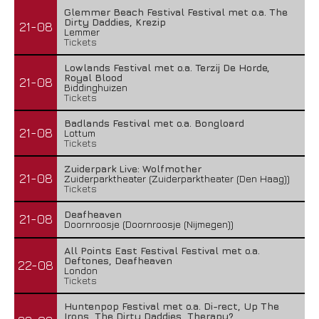
Glemmer Beach Festival Festival met o.a. The
Dirty Daddies, Krezip
21-08
Lemmer
Tickets
Lowlands Festival met o.a. Terzij De Horde,
Royal Blood
21-08
Biddinghuizen
Tickets
Badlands Festival met o.a. Bongloard
21-08
Lottum
Tickets
Zuiderpark Live: Wolfmother
21-08
Zuiderparktheater (Zuiderparktheater (Den Haag))
Tickets
Deafheaven
21-08
Doornroosje (Doornroosje (Nijmegen))
All Points East Festival Festival met o.a.
Deftones, Deafheaven
22-08
London
Tickets
Huntenpop Festival met o.a. Di-rect, Up The
Irons, The Dirty Daddies, Therapy?