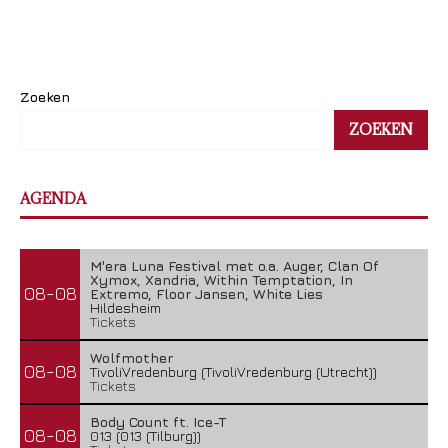
Zoeken
ZOEKEN
AGENDA
M'era Luna Festival met o.a. Auger, Clan Of
Xymox, Xandria, Within Temptation, In
08-08
Extremo, Floor Jansen, White Lies
Hildesheim
Tickets
Wolfmother
08-08
TivoliVredenburg (TivoliVredenburg (Utrecht))
Tickets
Body Count ft. Ice-T
08-08
013 (013 (Tilburg))