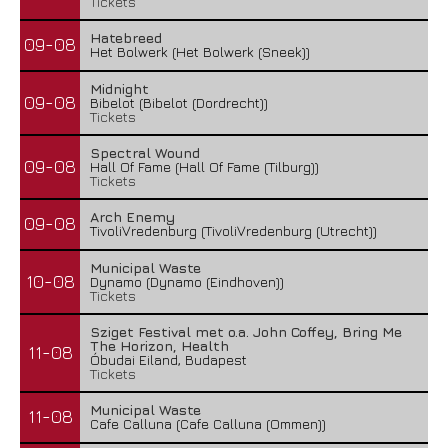
Tickets
Hatebreed
09-08
Het Bolwerk (Het Bolwerk (Sneek))
Midnight
09-08
Bibelot (Bibelot (Dordrecht))
Tickets
Spectral Wound
09-08
Hall Of Fame (Hall Of Fame (Tilburg))
Tickets
Arch Enemy
09-08
TivoliVredenburg (TivoliVredenburg (Utrecht))
Municipal Waste
10-08
Dynamo (Dynamo (Eindhoven))
Tickets
Sziget Festival met o.a. John Coffey, Bring Me
The Horizon, Health
11-08
Óbudai Eiland, Budapest
Tickets
Municipal Waste
11-08
Cafe Calluna (Cafe Calluna (Ommen))