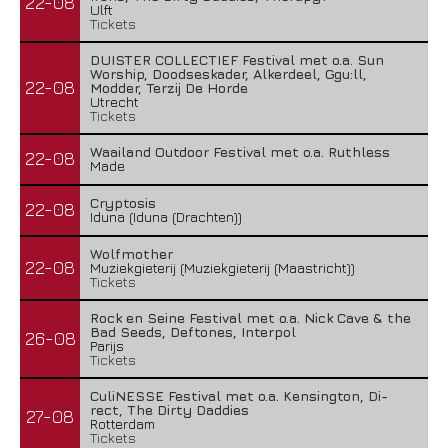
22-08
Ulft
Tickets
DUISTER COLLECTIEF Festival met o.a. Sun
Worship, Doodseskader, Alkerdeel, Ggu:ll,
22-08
Modder, Terzij De Horde
Utrecht
Tickets
Waailand Outdoor Festival met o.a. Ruthless
22-08
Made
Cryptosis
22-08
Iduna (Iduna (Drachten))
Wolfmother
22-08
Muziekgieterij (Muziekgieterij (Maastricht))
Tickets
Rock en Seine Festival met o.a. Nick Cave & the
Bad Seeds, Deftones, Interpol
26-08
Parijs
Tickets
CuliNESSE Festival met o.a. Kensington, Di-
rect, The Dirty Daddies
27-08
Rotterdam
Tickets