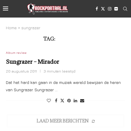
Home
»
sungrazer
TAG:
SUNGRAZER
Album review
Sungrazer – Mirador
20 augustus 2011
3 minuten leestijd
Dat het hard kan gaan in de muziek wereld bewijzen de heren
van Sungrazer. Sungrazer …
LAAD MEER BERICHTEN