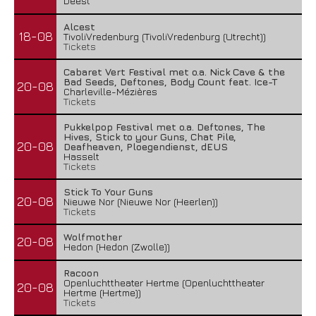
Deest
Alcest
18-08
TivoliVredenburg (TivoliVredenburg (Utrecht))
Tickets
Cabaret Vert Festival met o.a. Nick Cave & the
Bad Seeds, Deftones, Body Count feat. Ice-T
20-08
Charleville-Mézières
Tickets
Pukkelpop Festival met o.a. Deftones, The
Hives, Stick to your Guns, Chat Pile,
20-08
Deafheaven, Ploegendienst, dEUS
Hasselt
Tickets
Stick To Your Guns
20-08
Nieuwe Nor (Nieuwe Nor (Heerlen))
Tickets
Wolfmother
20-08
Hedon (Hedon (Zwolle))
Racoon
Openluchttheater Hertme (Openluchttheater
20-08
Hertme (Hertme))
Tickets