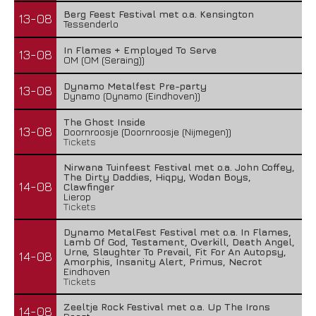
Berg Feest Festival met o.a. Kensington
13-08
Tessenderlo
In Flames + Employed To Serve
13-08
OM (OM (Seraing))
Dynamo Metalfest Pre-party
13-08
Dynamo (Dynamo (Eindhoven))
The Ghost Inside
13-08
Doornroosje (Doornroosje (Nijmegen))
Tickets
Nirwana Tuinfeest Festival met o.a. John Coffey,
The Dirty Daddies, Hiqpy, Wodan Boys,
14-08
Clawfinger
Lierop
Tickets
Dynamo MetalFest Festival met o.a. In Flames,
Lamb Of God, Testament, Overkill, Death Angel,
Urne, Slaughter To Prevail, Fit For An Autopsy,
14-08
Amorphis, Insanity Alert, Primus, Necrot
Eindhoven
Tickets
Zeeltje Rock Festival met o.a. Up The Irons
14-08