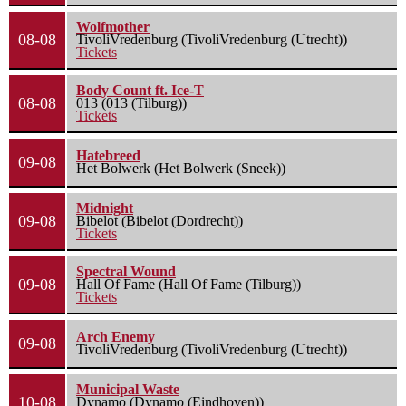
Wolfmother
08-08
TivoliVredenburg (TivoliVredenburg (Utrecht))
Tickets
Body Count ft. Ice-T
08-08
013 (013 (Tilburg))
Tickets
Hatebreed
09-08
Het Bolwerk (Het Bolwerk (Sneek))
Midnight
09-08
Bibelot (Bibelot (Dordrecht))
Tickets
Spectral Wound
09-08
Hall Of Fame (Hall Of Fame (Tilburg))
Tickets
Arch Enemy
09-08
TivoliVredenburg (TivoliVredenburg (Utrecht))
Municipal Waste
10-08
Dynamo (Dynamo (Eindhoven))