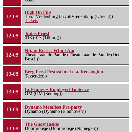
High On Fire
12-08
TivoliVredenburg (TivoliVredenburg (Utrecht))
Tickets
Judas Priest
12-08
013 (013 (Tilburg))
Ntjam Rosie - Who I Am
12-08
Theater aan de Parade (Theater aan de Parade (Den
Bosch))
Berg Feest Festival met o.a. Kensington
13-08
Tessenderlo
In Flames + Employed To Serve
13-08
OM (OM (Seraing))
Dynamo Metalfest Pre-party
13-08
Dynamo (Dynamo (Eindhoven))
The Ghost Inside
13-08
Doornroosje (Doornroosje (Nijmegen))