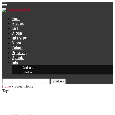
Home
Nieuws
Live
Album
Interview
Video
Column
Prijsvraag
Agenda
Info
Contact
Colofon
Zoeken
Home
»
Sweet Home
Tag:
Sweet Home