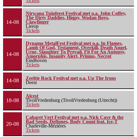
Tickets
Nirwana Tuinfeest Festival met o.a. John Coffey,
The Dirty Daddies, Hiqpy, Wodan Boys,
14-08
Clawfinger
Lierop
Tickets
Dynamo MetalFest Festival met o.a. In Flames,
Lamb Of God, Testament, Overkill, Death Angel,
Urne, Slaughter To Prevail, Fit For An Autopsy,
14-08
Amorphis, Insanity Alert, Primus, Necrot
Eindhoven
Tickets
Zeeltje Rock Festival met o.a. Up The Irons
14-08
Deest
Alcest
18-08
TivoliVredenburg (TivoliVredenburg (Utrecht))
Tickets
Cabaret Vert Festival met o.a. Nick Cave & the
Bad Seeds, Deftones, Body Count feat. Ice-T
20-08
Charleville-Mézières
Tickets