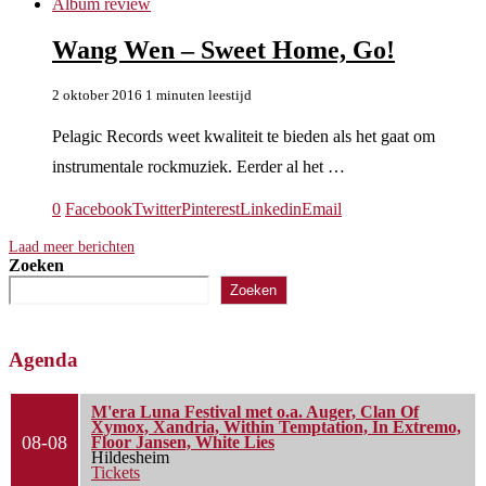
Album review
Wang Wen – Sweet Home, Go!
2 oktober 2016
1 minuten leestijd
Pelagic Records weet kwaliteit te bieden als het gaat om
instrumentale rockmuziek. Eerder al het …
0
Facebook
Twitter
Pinterest
Linkedin
Email
Laad meer berichten
Zoeken
Zoeken
Agenda
M'era Luna Festival met o.a. Auger, Clan Of
Xymox, Xandria, Within Temptation, In Extremo,
08-08
Floor Jansen, White Lies
Hildesheim
Tickets