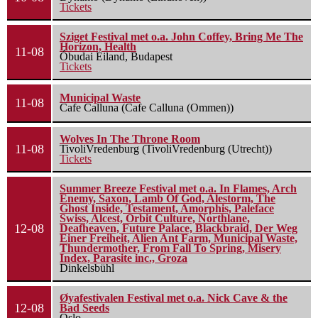
Tickets
Sziget Festival met o.a. John Coffey, Bring Me The
Horizon, Health
11-08
Óbudai Eiland, Budapest
Tickets
Municipal Waste
11-08
Cafe Calluna (Cafe Calluna (Ommen))
Wolves In The Throne Room
11-08
TivoliVredenburg (TivoliVredenburg (Utrecht))
Tickets
Summer Breeze Festival met o.a. In Flames, Arch
Enemy, Saxon, Lamb Of God, Alestorm, The
Ghost Inside, Testament, Amorphis, Paleface
Swiss, Alcest, Orbit Culture, Northlane,
12-08
Deafheaven, Future Palace, Blackbraid, Der Weg
Einer Freiheit, Alien Ant Farm, Municipal Waste,
Thundermother, From Fall To Spring, Misery
Index, Parasite inc., Groza
Dinkelsbühl
Øyafestivalen Festival met o.a. Nick Cave & the
12-08
Bad Seeds
Oslo