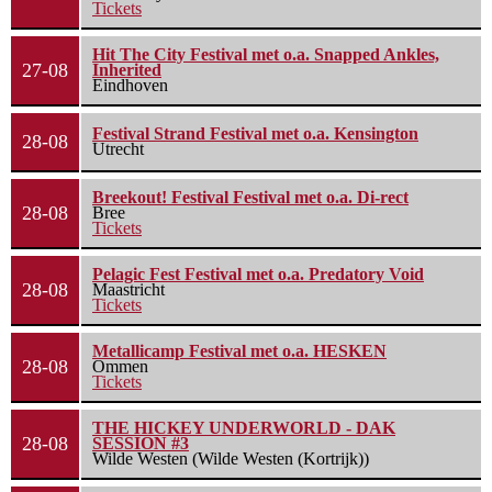
Tickets
Hit The City Festival met o.a. Snapped Ankles,
27-08
Inherited
Eindhoven
Festival Strand Festival met o.a. Kensington
28-08
Utrecht
Breekout! Festival Festival met o.a. Di-rect
28-08
Bree
Tickets
Pelagic Fest Festival met o.a. Predatory Void
28-08
Maastricht
Tickets
Metallicamp Festival met o.a. HESKEN
28-08
Ommen
Tickets
THE HICKEY UNDERWORLD - DAK
28-08
SESSION #3
Wilde Westen (Wilde Westen (Kortrijk))