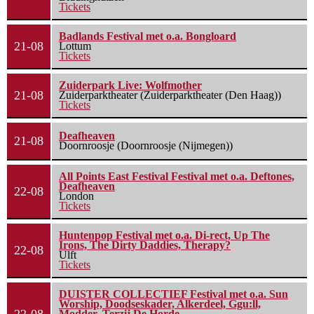
Tickets
Badlands Festival met o.a. Bongloard
21-08
Lottum
Tickets
Zuiderpark Live: Wolfmother
21-08
Zuiderparktheater (Zuiderparktheater (Den Haag))
Tickets
Deafheaven
21-08
Doornroosje (Doornroosje (Nijmegen))
All Points East Festival Festival met o.a. Deftones,
Deafheaven
22-08
London
Tickets
Huntenpop Festival met o.a. Di-rect, Up The
Irons, The Dirty Daddies, Therapy?
22-08
Ulft
Tickets
DUISTER COLLECTIEF Festival met o.a. Sun
Worship, Doodseskader, Alkerdeel, Ggu:ll,
Modder, Terzij De Horde