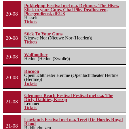
Pukkelpop Festival met o.a. Deftones, The Hives,
Stick to your Guns, Chat Pile, Deafheaven,
20-08
Ploegendienst, dEUS
Hasselt
Tickets
Stick To Your Guns
20-08
Nieuwe Nor (Nieuwe Nor (Heerlen))
Tickets
Wolfmother
20-08
Hedon (Hedon (Zwolle))
Racoon
Openluchttheater Hertme (Openluchttheater Hertme
20-08
(Hertme))
Tickets
Glemmer Beach Festival Festival met o.a. The
Dirty Daddies, Krezip
21-08
Lemmer
Tickets
Lowlands Festival met o.a. Terzij De Horde, Royal
Blood
21-08
Biddinghuizen