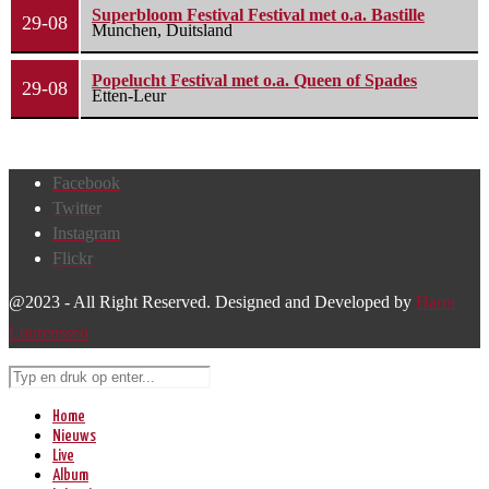
Superbloom Festival Festival met o.a. Bastille
29-08
Munchen, Duitsland
Popelucht Festival met o.a. Queen of Spades
29-08
Etten-Leur
Facebook
Twitter
Instagram
Flickr
@2023 - All Right Reserved. Designed and Developed by
Harm
Lourenssen
Home
Nieuws
Live
Album