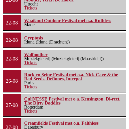
22-08
Utrecht
Tickets
Waailand Outdoor Festival met o.a. Ruthless
22-08
Made
Cryptosis
22-08
Iduna (Iduna (Drachten))
Wolfmother
22-08
Muziekgieterij (Muziekgieterij (Maastricht))
Tickets
Rock en Seine Festival met o.a. Nick Cave & the
Bad Seeds, Deftones, Interpol
26-08
Parijs
Tickets
CuliNESSE Festival met o.a. Kensington, Di-rect,
The Dirty Daddies
27-08
Rotterdam
Tickets
Creamfields Festival met o.a. Faithless
27-08
Daresbury