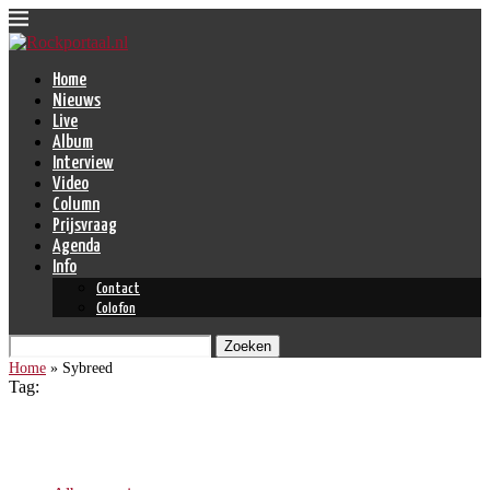
Home
Nieuws
Live
Album
Interview
Video
Column
Prijsvraag
Agenda
Info
Contact
Colofon
Zoeken
Home
»
Sybreed
Tag:
Sybreed