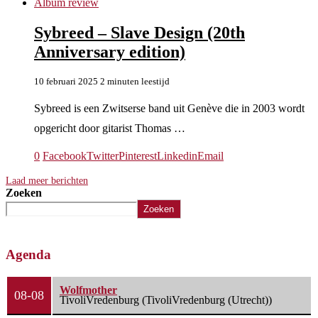
Album review
Sybreed – Slave Design (20th
Anniversary edition)
10 februari 2025
2 minuten leestijd
Sybreed is een Zwitserse band uit Genève die in 2003 wordt
opgericht door gitarist Thomas …
0
Facebook
Twitter
Pinterest
Linkedin
Email
Laad meer berichten
Zoeken
Zoeken
Agenda
Wolfmother
08-08
TivoliVredenburg (TivoliVredenburg (Utrecht))