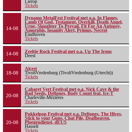
Lierop
Tickets
Dynamo MetalFest Festival met o.a. In Flames,
Lamb Of God, Testament, Overkill, Death Angel,
Urne, Slaughter To Prevail, Fit For An Autopsy,
14-08
Amorphis, Insanity Alert, Primus, Necrot
Eindhoven
Tickets
Zeeltje Rock Festival met o.a. Up The Irons
14-08
Deest
Alcest
18-08
TivoliVredenburg (TivoliVredenburg (Utrecht))
Tickets
Cabaret Vert Festival met o.a. Nick Cave & the
Bad Seeds, Deftones, Body Count feat. Ice-T
20-08
Charleville-Mézières
Tickets
Pukkelpop Festival met o.a. Deftones, The Hives,
Stick to your Guns, Chat Pile, Deafheaven,
20-08
Ploegendienst, dEUS
Hasselt
Tickets