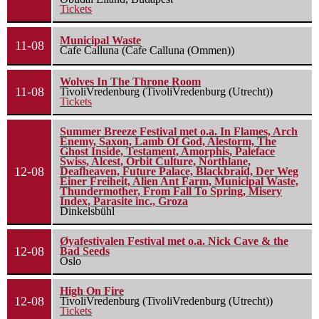
Tickets
Municipal Waste
11-08
Cafe Calluna (Cafe Calluna (Ommen))
Wolves In The Throne Room
11-08
TivoliVredenburg (TivoliVredenburg (Utrecht))
Tickets
Summer Breeze Festival met o.a. In Flames, Arch
Enemy, Saxon, Lamb Of God, Alestorm, The
Ghost Inside, Testament, Amorphis, Paleface
Swiss, Alcest, Orbit Culture, Northlane,
12-08
Deafheaven, Future Palace, Blackbraid, Der Weg
Einer Freiheit, Alien Ant Farm, Municipal Waste,
Thundermother, From Fall To Spring, Misery
Index, Parasite inc., Groza
Dinkelsbühl
Øyafestivalen Festival met o.a. Nick Cave & the
12-08
Bad Seeds
Oslo
High On Fire
12-08
TivoliVredenburg (TivoliVredenburg (Utrecht))
Tickets