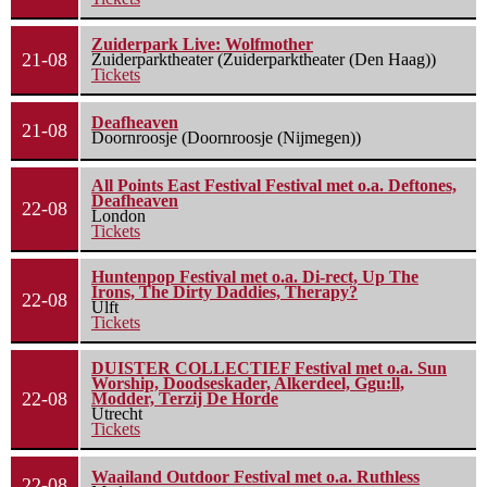
Zuiderpark Live: Wolfmother
21-08
Zuiderparktheater (Zuiderparktheater (Den Haag))
Tickets
Deafheaven
21-08
Doornroosje (Doornroosje (Nijmegen))
All Points East Festival Festival met o.a. Deftones,
Deafheaven
22-08
London
Tickets
Huntenpop Festival met o.a. Di-rect, Up The
Irons, The Dirty Daddies, Therapy?
22-08
Ulft
Tickets
DUISTER COLLECTIEF Festival met o.a. Sun
Worship, Doodseskader, Alkerdeel, Ggu:ll,
22-08
Modder, Terzij De Horde
Utrecht
Tickets
Waailand Outdoor Festival met o.a. Ruthless
22-08