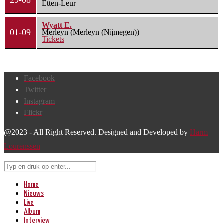
29-08
Etten-Leur
Wyatt E.
01-09
Merleyn (Merleyn (Nijmegen))
Tickets
Facebook
Twitter
Instagram
Flickr
@2023 - All Right Reserved. Designed and Developed by
Harm
Lourenssen
Home
Nieuws
Live
Album
Interview