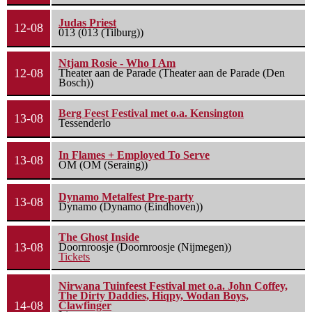
Judas Priest
12-08
013 (013 (Tilburg))
Ntjam Rosie - Who I Am
12-08
Theater aan de Parade (Theater aan de Parade (Den
Bosch))
Berg Feest Festival met o.a. Kensington
13-08
Tessenderlo
In Flames + Employed To Serve
13-08
OM (OM (Seraing))
Dynamo Metalfest Pre-party
13-08
Dynamo (Dynamo (Eindhoven))
The Ghost Inside
13-08
Doornroosje (Doornroosje (Nijmegen))
Tickets
Nirwana Tuinfeest Festival met o.a. John Coffey,
The Dirty Daddies, Hiqpy, Wodan Boys,
14-08
Clawfinger