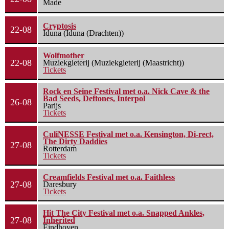
Made
Cryptosis
22-08
Iduna (Iduna (Drachten))
Wolfmother
22-08
Muziekgieterij (Muziekgieterij (Maastricht))
Tickets
Rock en Seine Festival met o.a. Nick Cave & the
Bad Seeds, Deftones, Interpol
26-08
Parijs
Tickets
CuliNESSE Festival met o.a. Kensington, Di-rect,
The Dirty Daddies
27-08
Rotterdam
Tickets
Creamfields Festival met o.a. Faithless
27-08
Daresbury
Tickets
Hit The City Festival met o.a. Snapped Ankles,
27-08
Inherited
Eindhoven