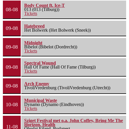
Body Count ft. Ice-T
08-08
013 (013 (Tilburg))
Tickets
Hatebreed
09-08
Het Bolwerk (Het Bolwerk (Sneek))
Midnight
09-08
Bibelot (Bibelot (Dordrecht))
Tickets
Spectral Wound
09-08
Hall Of Fame (Hall Of Fame (Tilburg))
Tickets
Arch Enemy
09-08
TivoliVredenburg (TivoliVredenburg (Utrecht))
Municipal Waste
10-08
Dynamo (Dynamo (Eindhoven))
Tickets
Sziget Festival met o.a. John Coffey, Bring Me The
Horizon, Health
11-08
Óbudai Eiland, Budapest