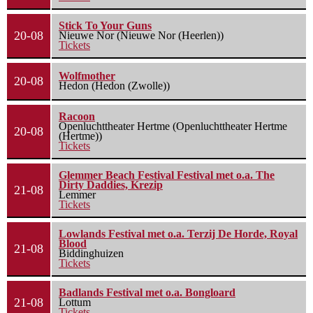
Stick To Your Guns
20-08
Nieuwe Nor (Nieuwe Nor (Heerlen))
Tickets
Wolfmother
20-08
Hedon (Hedon (Zwolle))
Racoon
Openluchttheater Hertme (Openluchttheater Hertme
20-08
(Hertme))
Tickets
Glemmer Beach Festival Festival met o.a. The
Dirty Daddies, Krezip
21-08
Lemmer
Tickets
Lowlands Festival met o.a. Terzij De Horde, Royal
Blood
21-08
Biddinghuizen
Tickets
Badlands Festival met o.a. Bongloard
21-08
Lottum
Tickets