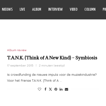
NIEUWS
LIVE
ALBUM
INTERVIEW
VIDEO
COLUMN
PR
MBOL MUZIK
Album review
T.A.N.K. (Think of A New Kind) – Symbiosis
17 september 2015
2 minuten leestijd
Is crowdfunding de nieuwe impuls voor de muziekindustrie?
Voor het Franse T.A.N.K. (Think of A …