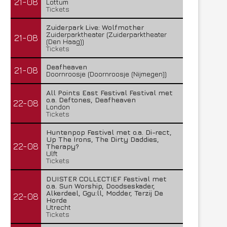
21-08
Lottum
Tickets
Zuiderpark Live: Wolfmother
Zuiderparktheater (Zuiderparktheater
21-08
(Den Haag))
Tickets
Deafheaven
21-08
Doornroosje (Doornroosje (Nijmegen))
All Points East Festival Festival met
o.a. Deftones, Deafheaven
22-08
London
Tickets
Huntenpop Festival met o.a. Di-rect,
Up The Irons, The Dirty Daddies,
22-08
Therapy?
Ulft
Tickets
DUISTER COLLECTIEF Festival met
o.a. Sun Worship, Doodseskader,
Alkerdeel, Ggu:ll, Modder, Terzij De
22-08
Horde
Utrecht
Tickets