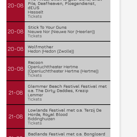
Pile, Deafheaven, Ploegendienst,
20-08
dEUS
Hasselt
Tickets
Stick To Your Guns
20-08
Nieuwe Nor (Nieuwe Nor (Heerlen))
Tickets
Wolfmother
20-08
Hedon (Hedon (Zwolle))
Racoon
Openluchttheater Hertme
20-08
(Openluchttheater Hertme (Hertme))
Tickets
Glemmer Beach Festival Festival met
o.a. The Dirty Daddies, Krezip
21-08
Lemmer
Tickets
Lowlands Festival met o.a. Terzij De
Horde, Royal Blood
21-08
Biddinghuizen
Tickets
Badlands Festival met o.a. Bongloard