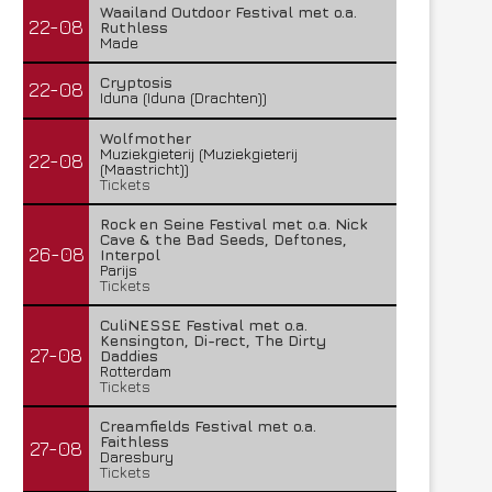
Waailand Outdoor Festival met o.a.
22-08
Ruthless
Made
Cryptosis
22-08
Iduna (Iduna (Drachten))
Wolfmother
Muziekgieterij (Muziekgieterij
22-08
(Maastricht))
Tickets
Rock en Seine Festival met o.a. Nick
Cave & the Bad Seeds, Deftones,
26-08
Interpol
Parijs
Tickets
CuliNESSE Festival met o.a.
Kensington, Di-rect, The Dirty
27-08
Daddies
Rotterdam
Tickets
Creamfields Festival met o.a.
Faithless
27-08
Daresbury
Tickets