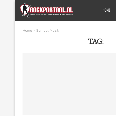
HOME
Home
»
Symbol Muzik
TAG:
SY