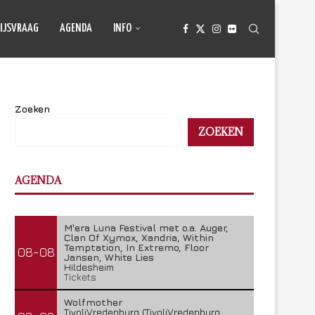
IJSVRAAG
AGENDA
INFO
Zoeken
ZOEKEN
AGENDA
M'era Luna Festival met o.a. Auger,
Clan Of Xymox, Xandria, Within
Temptation, In Extremo, Floor
08-08
Jansen, White Lies
Hildesheim
Tickets
Wolfmother
TivoliVredenburg (TivoliVredenburg