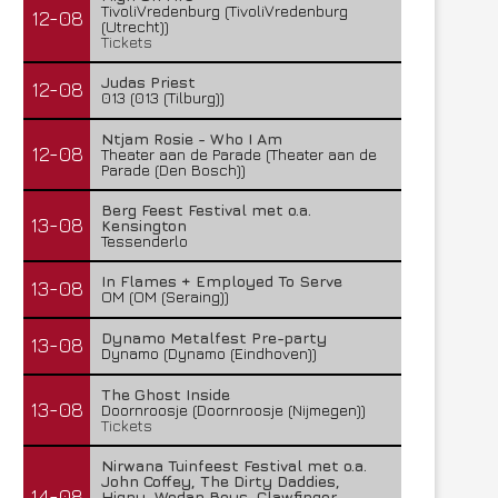
TivoliVredenburg (TivoliVredenburg
12-08
(Utrecht))
Tickets
Judas Priest
12-08
013 (013 (Tilburg))
Ntjam Rosie - Who I Am
12-08
Theater aan de Parade (Theater aan de
Parade (Den Bosch))
Berg Feest Festival met o.a.
13-08
Kensington
Tessenderlo
In Flames + Employed To Serve
13-08
OM (OM (Seraing))
Dynamo Metalfest Pre-party
13-08
Dynamo (Dynamo (Eindhoven))
The Ghost Inside
13-08
Doornroosje (Doornroosje (Nijmegen))
Tickets
Nirwana Tuinfeest Festival met o.a.
John Coffey, The Dirty Daddies,
14-08
Hiqpy, Wodan Boys, Clawfinger