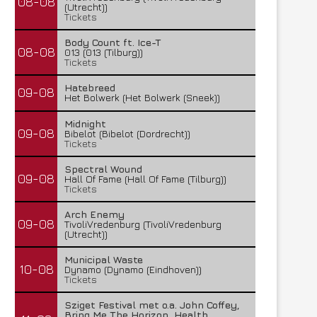
08-08
(Utrecht))
Tickets
Body Count ft. Ice-T
08-08
013 (013 (Tilburg))
Tickets
Hatebreed
09-08
Het Bolwerk (Het Bolwerk (Sneek))
Midnight
09-08
Bibelot (Bibelot (Dordrecht))
Tickets
Spectral Wound
09-08
Hall Of Fame (Hall Of Fame (Tilburg))
Tickets
Arch Enemy
09-08
TivoliVredenburg (TivoliVredenburg
(Utrecht))
Municipal Waste
10-08
Dynamo (Dynamo (Eindhoven))
Tickets
Sziget Festival met o.a. John Coffey,
Bring Me The Horizon, Health