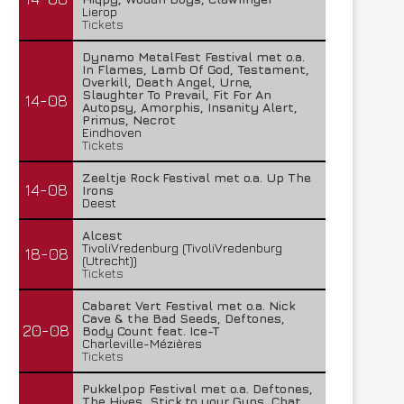
Lierop
Tickets
Dynamo MetalFest Festival met o.a.
In Flames, Lamb Of God, Testament,
Overkill, Death Angel, Urne,
Slaughter To Prevail, Fit For An
14-08
Autopsy, Amorphis, Insanity Alert,
Primus, Necrot
Eindhoven
Tickets
Zeeltje Rock Festival met o.a. Up The
14-08
Irons
Deest
Alcest
TivoliVredenburg (TivoliVredenburg
18-08
(Utrecht))
Tickets
Cabaret Vert Festival met o.a. Nick
Cave & the Bad Seeds, Deftones,
20-08
Body Count feat. Ice-T
Charleville-Mézières
Tickets
Pukkelpop Festival met o.a. Deftones,
The Hives, Stick to your Guns, Chat