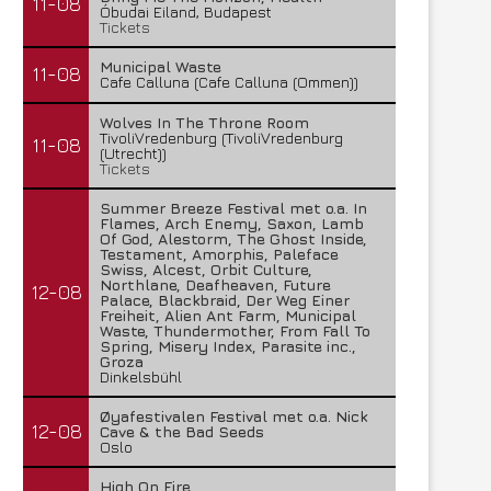
11-08
Óbudai Eiland, Budapest
Tickets
Municipal Waste
11-08
Cafe Calluna (Cafe Calluna (Ommen))
Wolves In The Throne Room
TivoliVredenburg (TivoliVredenburg
11-08
(Utrecht))
Tickets
Summer Breeze Festival met o.a. In
Flames, Arch Enemy, Saxon, Lamb
Of God, Alestorm, The Ghost Inside,
Testament, Amorphis, Paleface
Swiss, Alcest, Orbit Culture,
Northlane, Deafheaven, Future
12-08
Palace, Blackbraid, Der Weg Einer
Freiheit, Alien Ant Farm, Municipal
Waste, Thundermother, From Fall To
Spring, Misery Index, Parasite inc.,
Groza
Dinkelsbühl
Øyafestivalen Festival met o.a. Nick
12-08
Cave & the Bad Seeds
Oslo
High On Fire