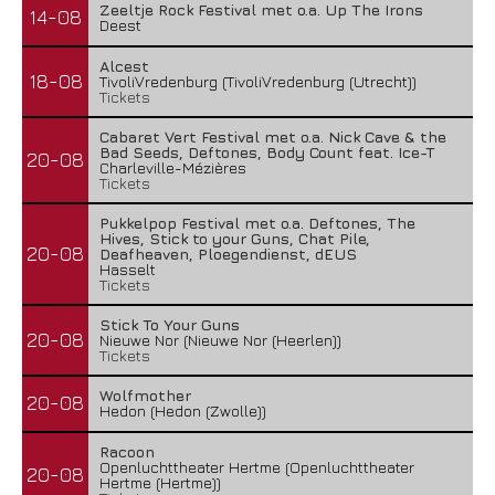
Zeeltje Rock Festival met o.a. Up The Irons
14-08
Deest
Alcest
18-08
TivoliVredenburg (TivoliVredenburg (Utrecht))
Tickets
Cabaret Vert Festival met o.a. Nick Cave & the
Bad Seeds, Deftones, Body Count feat. Ice-T
20-08
Charleville-Mézières
Tickets
Pukkelpop Festival met o.a. Deftones, The
Hives, Stick to your Guns, Chat Pile,
20-08
Deafheaven, Ploegendienst, dEUS
Hasselt
Tickets
Stick To Your Guns
20-08
Nieuwe Nor (Nieuwe Nor (Heerlen))
Tickets
Wolfmother
20-08
Hedon (Hedon (Zwolle))
Racoon
Openluchttheater Hertme (Openluchttheater
20-08
Hertme (Hertme))