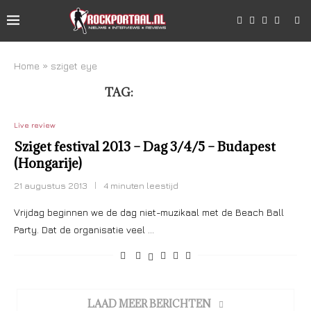
Home
»
sziget eye
TAG:
SZIGET EYE
Live review
Sziget festival 2013 – Dag 3/4/5 – Budapest
(Hongarije)
21 augustus 2013
4 minuten leestijd
Vrijdag beginnen we de dag niet-muzikaal met de Beach Ball
Party. Dat de organisatie veel …
LAAD MEER BERICHTEN