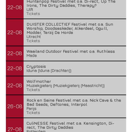
Huntenpop Festival met o.a. Di-rect, Up The
Irons, The Dirty Daddies, Therapy?
22-08
Ulft
Tickets
DUISTER COLLECTIEF Festival met o.a. Sun
Worship, Doodseskader, Alkerdeel, Ggu:ll,
22-08
Modder, Terzij De Horde
Utrecht
Tickets
Waailand Outdoor Festival met o.a. Ruthless
22-08
Made
Cryptosis
22-08
Iduna (Iduna (Drachten))
Wolfmother
22-08
Muziekgieterij (Muziekgieterij (Maastricht))
Tickets
Rock en Seine Festival met o.a. Nick Cave & the
Bad Seeds, Deftones, Interpol
26-08
Parijs
Tickets
CuliNESSE Festival met o.a. Kensington, Di-
rect, The Dirty Daddies
27-08
Rotterdam