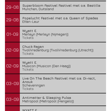
Superbloom Festival Festival met o.a. Bastille
29-08
Munchen, Duitsland
Popelucht Festival met o.a. Queen of Spades
29-08
Etten-Leur
Wyatt E.
01-09
Merleyn (Merleyn (Nijmegen))
Tickets
Chuck Ragan
02-09
TivoliVredenburg (TivoliVredenburg (Utrecht))
Tickets
Wyatt E.
02-09
Musicon (Musicon (Den Haag))
Tickets
Live On The Beach Festival met o.a. Di-rect,
Anouk
03-09
Scheveningen
Tickets
Antimatter & Sleeping Pulse
03-09
Metropool (Metropool (Hengelo))
WYATT E.