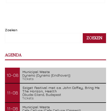
Zoeken
ZOEKEN
AGENDA
Municipal Waste
10-08
Dynamo (Dynamo (Eindhoven))
Tickets
Sziget Festival met o.a. John Coffey, Bring Me
The Horizon, Health
11-08
Óbudai Eiland, Budapest
Tickets
Municipal Waste
11-08
Cafe Calluna (Cafe Calluna (Ommen))