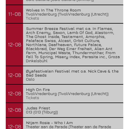
Wolves In The Throne Room
11-08
TivoliVredenburg (TivoliVredenburg (Utrecht))
Tickets
Summer Breeze Festival met o.a. In Flames,
Arch Enemy, Saxon, Lamb Of God, Alestorm,
The Ghost Inside, Testament, Amorphis,
Paleface Swiss, Alcest, Orbit Culture,
12-08
Northlane, Deafheaven, Future Palace,
Blackbraid, Der Weg Einer Freiheit, Alien Ant
Farm, Municipal Waste, Thundermother, From
Fall To Spring, Misery Index, Parasite inc., Groza
Dinkelsbühl
Øyafestivalen Festival met o.a. Nick Cave & the
12-08
Bad Seeds
Oslo
High On Fire
12-08
TivoliVredenburg (TivoliVredenburg (Utrecht))
Tickets
Judas Priest
12-08
013 (013 (Tilburg))
Ntjam Rosie - Who I Am
12-08
Theater aan de Parade (Theater aan de Parade