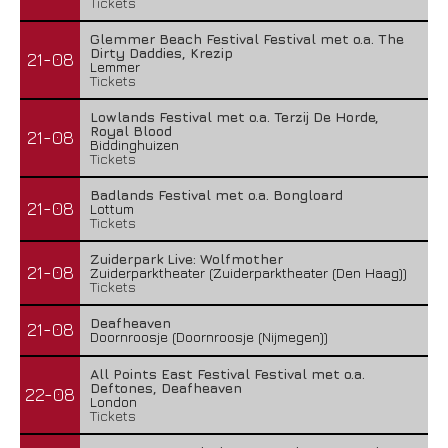
Tickets
Glemmer Beach Festival Festival met o.a. The
Dirty Daddies, Krezip
21-08
Lemmer
Tickets
Lowlands Festival met o.a. Terzij De Horde,
Royal Blood
21-08
Biddinghuizen
Tickets
Badlands Festival met o.a. Bongloard
21-08
Lottum
Tickets
Zuiderpark Live: Wolfmother
21-08
Zuiderparktheater (Zuiderparktheater (Den Haag))
Tickets
Deafheaven
21-08
Doornroosje (Doornroosje (Nijmegen))
All Points East Festival Festival met o.a.
Deftones, Deafheaven
22-08
London
Tickets