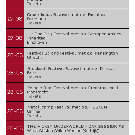
Tickets
Creamfields Festival met o.a. Faithless
27-08
Daresbury
Tickets
Hit The City Festival met o.a. Snapped Ankles,
27-08
Inherited
Eindhoven
Festival Strand Festival met o.a. Kensington
28-08
Utrecht
Breekout! Festival Festival met o.a. Di-rect
28-08
Bree
Tickets
Pelagic Fest Festival met o.a. Predatory Void
28-08
Maastricht
Tickets
Metallicamp Festival met o.a. HESKEN
28-08
Ommen
Tickets
THE HICKEY UNDERWORLD - DAK SESSION #3
28-08
Wilde Westen (Wilde Westen (Kortrijk))