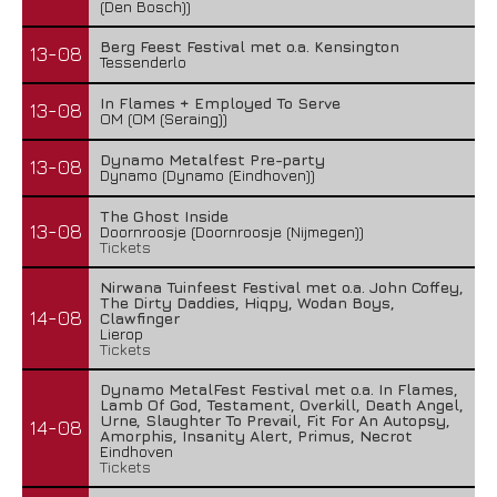
(Den Bosch))
Berg Feest Festival met o.a. Kensington
13-08
Tessenderlo
In Flames + Employed To Serve
13-08
OM (OM (Seraing))
Dynamo Metalfest Pre-party
13-08
Dynamo (Dynamo (Eindhoven))
The Ghost Inside
13-08
Doornroosje (Doornroosje (Nijmegen))
Tickets
Nirwana Tuinfeest Festival met o.a. John Coffey,
The Dirty Daddies, Hiqpy, Wodan Boys,
14-08
Clawfinger
Lierop
Tickets
Dynamo MetalFest Festival met o.a. In Flames,
Lamb Of God, Testament, Overkill, Death Angel,
Urne, Slaughter To Prevail, Fit For An Autopsy,
14-08
Amorphis, Insanity Alert, Primus, Necrot
Eindhoven
Tickets