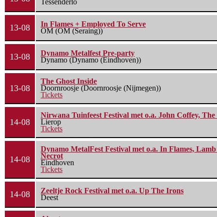
Tessenderlo
In Flames + Employed To Serve
13-08
OM (OM (Seraing))
Dynamo Metalfest Pre-party
13-08
Dynamo (Dynamo (Eindhoven))
The Ghost Inside
13-08
Doornroosje (Doornroosje (Nijmegen))
Tickets
Nirwana Tuinfeest Festival met o.a. John Coffey, Th
14-08
Lierop
Tickets
Dynamo MetalFest Festival met o.a. In Flames, Lamb O
Necrot
14-08
Eindhoven
Tickets
Zeeltje Rock Festival met o.a. Up The Irons
14-08
Deest