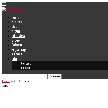
Home
Nieuws
Live
Album
Interview
Video
Column
Prijsvraag
Agenda
Info
Contact
Colofon
Zoeken
Home
»
Taylor acorn
Tag:
Taylor acorn