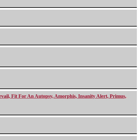
ail, Fit For An Autopsy, Amorphis, Insanity Alert, Primus,