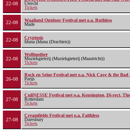
22-08
Utrecht
Tickets
Waailand Outdoor Festival met o.a. Ruthless
22-08
Made
Cryptosis
22-08
Iduna (Iduna (Drachten))
Wolfmother
22-08
Muziekgieterij (Muziekgieterij (Maastricht))
Tickets
Rock en Seine Festival met o.a. Nick Cave & the Bad 
26-08
Parijs
Tickets
CuliNESSE Festival met o.a. Kensington, Di-rect, Th
27-08
Rotterdam
Tickets
Creamfields Festival met o.a. Faithless
27-08
Daresbury
Tickets