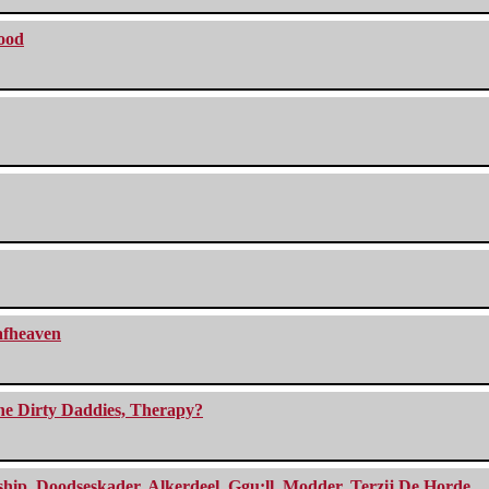
lood
eafheaven
The Dirty Daddies, Therapy?
, Doodseskader, Alkerdeel, Ggu:ll, Modder, Terzij De Horde