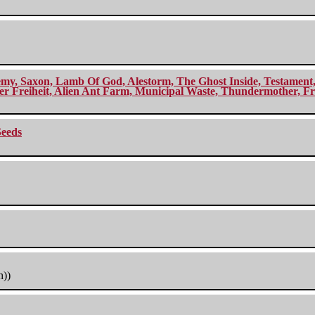
my, Saxon, Lamb Of God, Alestorm, The Ghost Inside, Testament, A
r Freiheit, Alien Ant Farm, Municipal Waste, Thundermother, Fro
Seeds
h))