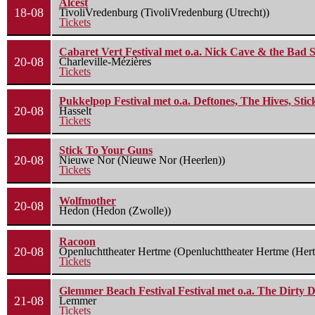
Alcest
18-08
TivoliVredenburg (TivoliVredenburg (Utrecht))
Tickets
Cabaret Vert Festival met o.a. Nick Cave & the Bad S
20-08
Charleville-Mézières
Tickets
Pukkelpop Festival met o.a. Deftones, The Hives, Sti
20-08
Hasselt
Tickets
Stick To Your Guns
20-08
Nieuwe Nor (Nieuwe Nor (Heerlen))
Tickets
Wolfmother
20-08
Hedon (Hedon (Zwolle))
Racoon
20-08
Openluchttheater Hertme (Openluchttheater Hertme (Her
Tickets
Glemmer Beach Festival Festival met o.a. The Dirty D
21-08
Lemmer
Tickets