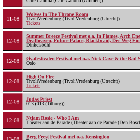
Cafe Calluna (Cafe Calluna (Ommen))
Wolves In The Throne Room
11-08
TivoliVredenburg (TivoliVredenburg (Utrecht))
Tickets
Summer Breeze Festival met o.a. In Flames, Arch Ene
12-08
Deafheaven, Future Palace, Blackbraid, Der Weg Eine
Dinkelsbühl
Øyafestivalen Festival met o.a. Nick Cave & the Bad 
12-08
Oslo
High On Fire
12-08
TivoliVredenburg (TivoliVredenburg (Utrecht))
Tickets
Judas Priest
12-08
013 (013 (Tilburg))
Ntjam Rosie - Who I Am
12-08
Theater aan de Parade (Theater aan de Parade (Den Bosc
Berg Feest Festival met o.a. Kensington
13-08