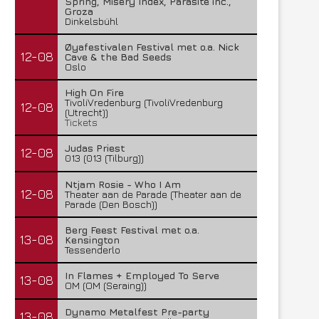
Spring, Misery Index, Parasite inc.,
Groza
Dinkelsbühl
Øyafestivalen Festival met o.a. Nick
12-08
Cave & the Bad Seeds
Oslo
High On Fire
TivoliVredenburg (TivoliVredenburg
12-08
(Utrecht))
Tickets
Judas Priest
12-08
013 (013 (Tilburg))
Ntjam Rosie - Who I Am
12-08
Theater aan de Parade (Theater aan de
Parade (Den Bosch))
Berg Feest Festival met o.a.
13-08
Kensington
Tessenderlo
In Flames + Employed To Serve
13-08
OM (OM (Seraing))
Dynamo Metalfest Pre-party
13-08