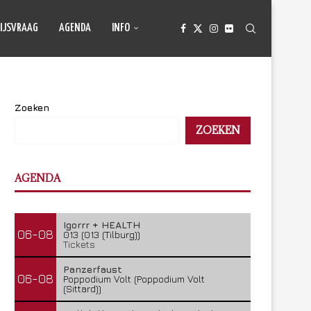
IJSVRAAG
AGENDA
INFO
Zoeken
ZOEKEN
AGENDA
Igorrr + HEALTH
06-08
013 (013 (Tilburg))
Tickets
Panzerfaust
06-08
Poppodium Volt (Poppodium Volt
(Sittard))