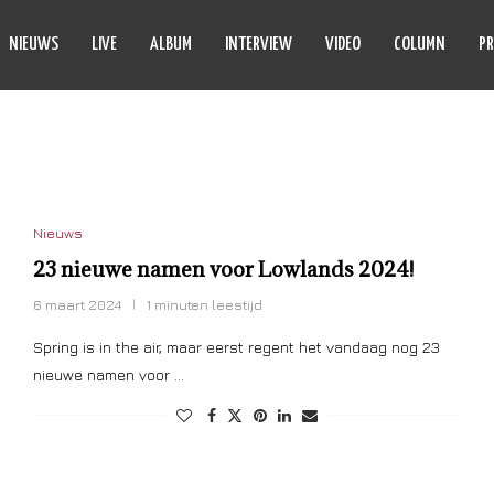
NIEUWS
LIVE
ALBUM
INTERVIEW
VIDEO
COLUMN
PR
O TOUCHDOWN
Nieuws
23 nieuwe namen voor Lowlands 2024!
6 maart 2024
1 minuten leestijd
Spring is in the air, maar eerst regent het vandaag nog 23
nieuwe namen voor …