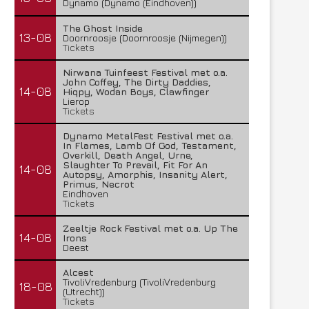
Dynamo (Dynamo (Eindhoven))
The Ghost Inside
13-08
Doornroosje (Doornroosje (Nijmegen))
Tickets
Nirwana Tuinfeest Festival met o.a.
John Coffey, The Dirty Daddies,
14-08
Hiqpy, Wodan Boys, Clawfinger
Lierop
Tickets
Dynamo MetalFest Festival met o.a.
In Flames, Lamb Of God, Testament,
Overkill, Death Angel, Urne,
Slaughter To Prevail, Fit For An
14-08
Autopsy, Amorphis, Insanity Alert,
Primus, Necrot
Eindhoven
Tickets
Zeeltje Rock Festival met o.a. Up The
14-08
Irons
Deest
Alcest
TivoliVredenburg (TivoliVredenburg
18-08
(Utrecht))
Tickets