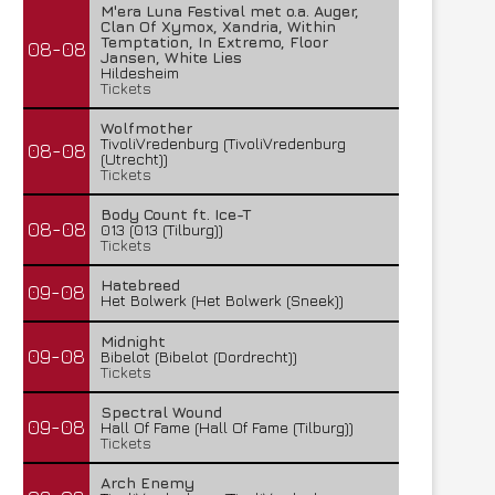
M'era Luna Festival met o.a. Auger,
Clan Of Xymox, Xandria, Within
Temptation, In Extremo, Floor
08-08
Jansen, White Lies
Hildesheim
Tickets
Wolfmother
TivoliVredenburg (TivoliVredenburg
08-08
(Utrecht))
Tickets
Body Count ft. Ice-T
08-08
013 (013 (Tilburg))
Tickets
Hatebreed
09-08
Het Bolwerk (Het Bolwerk (Sneek))
Midnight
09-08
Bibelot (Bibelot (Dordrecht))
Tickets
Spectral Wound
09-08
Hall Of Fame (Hall Of Fame (Tilburg))
Tickets
Arch Enemy