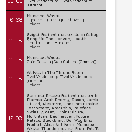
09-08
TivoliVredenburg (TivoliVredenburg
(Utrecht))
Municipal Waste
10-08
Dynamo (Dynamo (Eindhoven))
Tickets
Sziget Festival met o.a. John Coffey,
Bring Me The Horizon, Health
11-08
Óbudai Eiland, Budapest
Tickets
Municipal Waste
11-08
Cafe Calluna (Cafe Calluna (Ommen))
Wolves In The Throne Room
TivoliVredenburg (TivoliVredenburg
11-08
(Utrecht))
Tickets
Summer Breeze Festival met o.a. In
Flames, Arch Enemy, Saxon, Lamb
Of God, Alestorm, The Ghost Inside,
Testament, Amorphis, Paleface
Swiss, Alcest, Orbit Culture,
Northlane, Deafheaven, Future
12-08
Palace, Blackbraid, Der Weg Einer
Freiheit, Alien Ant Farm, Municipal
Waste, Thundermother, From Fall To