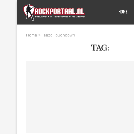
HOME
Home
»
Teezo Touchdown
TAG:
TEEZ