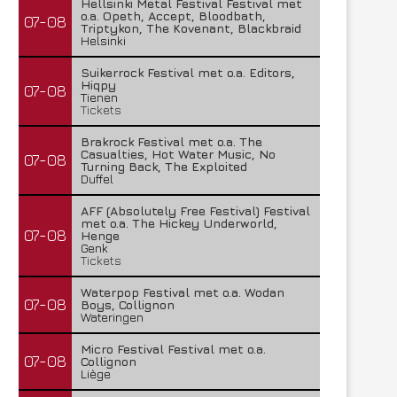
Hellsinki Metal Festival Festival met
o.a. Opeth, Accept, Bloodbath,
07-08
Triptykon, The Kovenant, Blackbraid
Helsinki
Suikerrock Festival met o.a. Editors,
Hiqpy
07-08
Tienen
Tickets
Brakrock Festival met o.a. The
Casualties, Hot Water Music, No
07-08
Turning Back, The Exploited
Duffel
AFF (Absolutely Free Festival) Festival
met o.a. The Hickey Underworld,
07-08
Henge
Genk
Tickets
Waterpop Festival met o.a. Wodan
07-08
Boys, Collignon
Wateringen
Micro Festival Festival met o.a.
07-08
Collignon
Liège