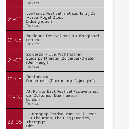
Tickets
Lowlands Festival met o.a. Terzij De
Horde, Royal Blood
21-08
Biddinghuizen
Tickets
Badlands Festival met o.a. Bongloard
21-08
Lottum
Tickets
Zuiderpark Live: Wolfmother
Zuiderparktheater (Zuiderparktheater
21-08
(Den Haag))
Tickets
Deafheaven
21-08
Doornroosje (Doornroosje (Nijmegen))
All Points East Festival Festival met
o.a. Deftones, Deafheaven
22-08
London
Tickets
Huntenpop Festival met o.a. Di-rect,
Up The Irons, The Dirty Daddies,
22-08
Therapy?
Ulft