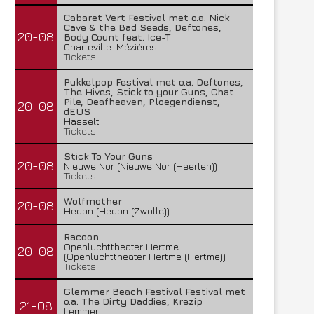
Cabaret Vert Festival met o.a. Nick
Cave & the Bad Seeds, Deftones,
20-08
Body Count feat. Ice-T
Charleville-Mézières
Tickets
Pukkelpop Festival met o.a. Deftones,
The Hives, Stick to your Guns, Chat
Pile, Deafheaven, Ploegendienst,
20-08
dEUS
Hasselt
Tickets
Stick To Your Guns
20-08
Nieuwe Nor (Nieuwe Nor (Heerlen))
Tickets
Wolfmother
20-08
Hedon (Hedon (Zwolle))
Racoon
Openluchttheater Hertme
20-08
(Openluchttheater Hertme (Hertme))
Tickets
Glemmer Beach Festival Festival met
o.a. The Dirty Daddies, Krezip
21-08
Lemmer