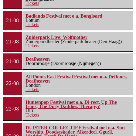
Tickets
Badlands Festival met o.a. Bongloard
21-08
Lottum
Tickets
Zuiderpark Live: Wolfmother
21-08
Zuiderparktheater (Zuiderparktheater (Den Haag))
Tickets
Deafheaven
21-08
Doornroosje (Doornroosje (Nijmegen))
All Points East Festival Festival met o.a. Deftones,
Deafheaven
22-08
London
Tickets
Huntenpop Festival met o.a. Di-rect, Up The
Irons, The Dirty Daddies, Therapy?
22-08
Ulft
Tickets
DUISTER COLLECTIEF Festival met o.a. Sun
Worship, Doodseskader, Alkerdeel, Ggu:ll,