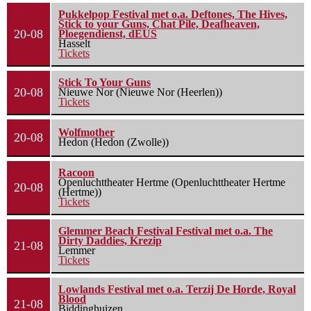
Pukkelpop Festival met o.a. Deftones, The Hives,
Stick to your Guns, Chat Pile, Deafheaven,
20-08
Ploegendienst, dEUS
Hasselt
Tickets
Stick To Your Guns
20-08
Nieuwe Nor (Nieuwe Nor (Heerlen))
Tickets
Wolfmother
20-08
Hedon (Hedon (Zwolle))
Racoon
Openluchttheater Hertme (Openluchttheater Hertme
20-08
(Hertme))
Tickets
Glemmer Beach Festival Festival met o.a. The
Dirty Daddies, Krezip
21-08
Lemmer
Tickets
Lowlands Festival met o.a. Terzij De Horde, Royal
Blood
21-08
Biddinghuizen