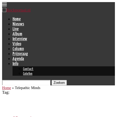
Home
Nieuws
Live
Album
Interview
Video
Column
Prijsvraag
Agenda
Info
Contact
Colofon
Zoeken
Home
»
Telepathic Minds
Tag:
Telepathic Minds