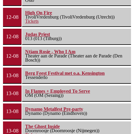
Oslo
High On Fire
12-08
TivoliVredenburg (TivoliVredenburg (Utrecht))
Tickets
Judas Priest
12-08
013 (013 (Tilburg))
Ntjam Rosie - Who I Am
12-08
Theater aan de Parade (Theater aan de Parade (Den
Bosch))
Berg Feest Festival met o.a. Kensington
13-08
Tessenderlo
In Flames + Employed To Serve
13-08
OM (OM (Seraing))
Dynamo Metalfest Pre-party
13-08
Dynamo (Dynamo (Eindhoven))
The Ghost Inside
13-08
Doornroosje (Doornroosje (Nijmegen))