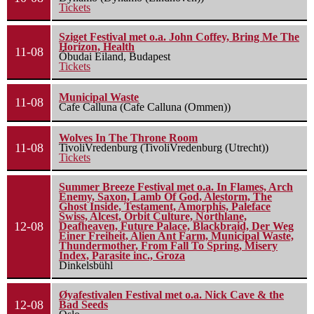
Tickets
Sziget Festival met o.a. John Coffey, Bring Me The
Horizon, Health
11-08
Óbudai Eiland, Budapest
Tickets
Municipal Waste
11-08
Cafe Calluna (Cafe Calluna (Ommen))
Wolves In The Throne Room
11-08
TivoliVredenburg (TivoliVredenburg (Utrecht))
Tickets
Summer Breeze Festival met o.a. In Flames, Arch
Enemy, Saxon, Lamb Of God, Alestorm, The
Ghost Inside, Testament, Amorphis, Paleface
Swiss, Alcest, Orbit Culture, Northlane,
12-08
Deafheaven, Future Palace, Blackbraid, Der Weg
Einer Freiheit, Alien Ant Farm, Municipal Waste,
Thundermother, From Fall To Spring, Misery
Index, Parasite inc., Groza
Dinkelsbühl
Øyafestivalen Festival met o.a. Nick Cave & the
12-08
Bad Seeds