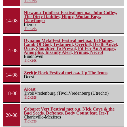
Tickets
Nirwana Tuinfeest Festival met o.a. John Coffey,
The Dirty Daddies, Hiqpy, Wodan Boys,
14-08
Clawfinger
Lierop
Tickets
Dynamo MetalFest Festival met o.a. In Flames,
Lamb Of God, Testament, Overkill, Death Angel,
Urne, Slaughter To Prevail, Fit For An Autopsy,
14-08
Amorphis, Insanity Alert, Primus, Necrot
Eindhoven
Tickets
Zeeltje Rock Festival met o.a. Up The Irons
14-08
Deest
Alcest
18-08
TivoliVredenburg (TivoliVredenburg (Utrecht))
Tickets
Cabaret Vert Festival met o.a. Nick Cave & the
Bad Seeds, Deftones, Body Count feat. Ice-T
20-08
Charleville-Mézières
Tickets