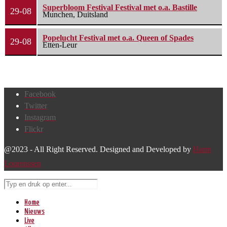
Superbloom Festival Festival met o.a. Bastille
29-08
Munchen, Duitsland
Popelucht Festival met o.a. Queen of Spades
29-08
Etten-Leur
Facebook
Twitter
Instagram
Flickr
@2023 - All Right Reserved. Designed and Developed by
Harm
Lourenssen
Home
Nieuws
Live