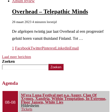
Album review
Overhead – Telepathic Minds
26 maart 2023
4 minuten leestijd
De afgelopen twintig jaar laat Overhead al een progressief
geluid horen vanuit thuisland Finland. Tot …
1
Facebook
Twitter
Pinterest
Linkedin
Email
Laad meer berichten
Zoeken
Zoeken
Agenda
M'era Luna Festival met o.a. Auger, Clan Of
Xymox, Xandria, Within Temptation, In Extremo,
08-08
Floor Jansen, White Lies
Hildesheim
Tickets