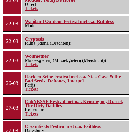
22-08
Modder, Terzij De Horde
Utrecht
Tickets
Waailand Outdoor Festival met o.a. Ruthless
22-08
Made
Cryptosis
22-08
Iduna (Iduna (Drachten))
Wolfmother
22-08
Muziekgieterij (Muziekgieterij (Maastricht))
Tickets
Rock en Seine Festival met o.a. Nick Cave & the
Bad Seeds, Deftones, Interpol
26-08
Parijs
Tickets
CuliNESSE Festival met o.a. Kensington, Di-rect,
The Dirty Daddies
27-08
Rotterdam
Tickets
Creamfields Festival met o.a. Faithless
27-08
Daresbury