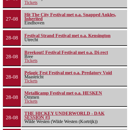
Tickets
Hit The City Festival met o.a. Snapped Ankles,
27-08
Inherited
Eindhoven
Festival Strand Festival met o.a. Kensington
28-08
Utrecht
Breekout! Festival Festival met o.a. Di-rect
28-08
Bree
Tickets
Pelagic Fest Festival met o.a. Predatory Void
28-08
Maastricht
Tickets
Metallicamp Festival met o.a. HESKEN
28-08
Ommen
Tickets
THE HICKEY UNDERWORLD - DAK
28-08
SESSION #3
Wilde Westen (Wilde Westen (Kortrijk))