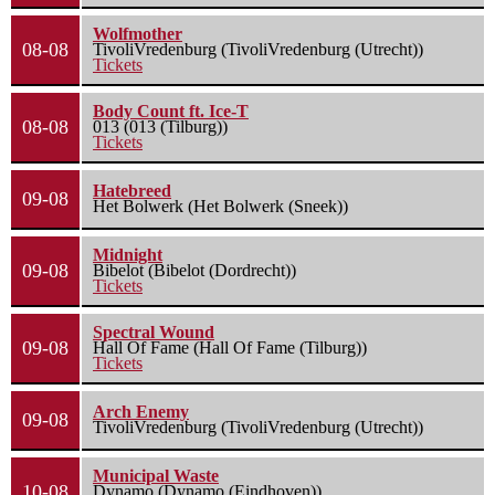
Wolfmother
08-08
TivoliVredenburg (TivoliVredenburg (Utrecht))
Tickets
Body Count ft. Ice-T
08-08
013 (013 (Tilburg))
Tickets
Hatebreed
09-08
Het Bolwerk (Het Bolwerk (Sneek))
Midnight
09-08
Bibelot (Bibelot (Dordrecht))
Tickets
Spectral Wound
09-08
Hall Of Fame (Hall Of Fame (Tilburg))
Tickets
Arch Enemy
09-08
TivoliVredenburg (TivoliVredenburg (Utrecht))
Municipal Waste
10-08
Dynamo (Dynamo (Eindhoven))