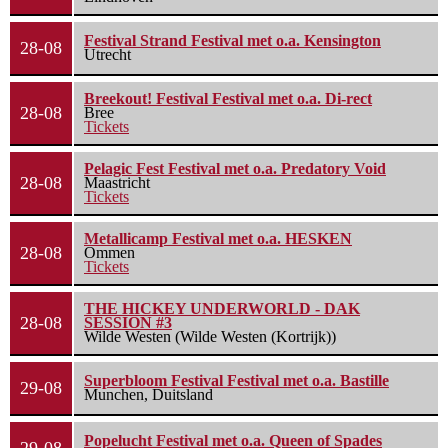
Festival Strand Festival met o.a. Kensington
28-08
Utrecht
Breekout! Festival Festival met o.a. Di-rect
28-08
Bree
Tickets
Pelagic Fest Festival met o.a. Predatory Void
28-08
Maastricht
Tickets
Metallicamp Festival met o.a. HESKEN
28-08
Ommen
Tickets
THE HICKEY UNDERWORLD - DAK
28-08
SESSION #3
Wilde Westen (Wilde Westen (Kortrijk))
Superbloom Festival Festival met o.a. Bastille
29-08
Munchen, Duitsland
Popelucht Festival met o.a. Queen of Spades