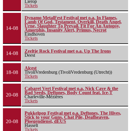
Lierop
Tickets
Dynamo MetalFest Festival met o.a. In Flames,
Lamb Of God, Testament, Overkill, Death Angel,
Urne, Slaughter To Prevail, Fit For An Autopsy,
14-08
Amorphis, Insanity Alert, Primus, Necrot
Eindhoven
Tickets
Zeeltje Rock Festival met o.a. Up The Irons
14-08
Deest
Alcest
18-08
TivoliVredenburg (TivoliVredenburg (Utrecht))
Tickets
Cabaret Vert Festival met o.a. Nick Cave & the
Bad Seeds, Deftones, Body Count feat. Ice-T
20-08
Charleville-Mézières
Tickets
Pukkelpop Festival met o.a. Deftones, The Hives,
Stick to your Guns, Chat Pile, Deafheaven,
20-08
Ploegendienst, dEUS
Hasselt
Tickets