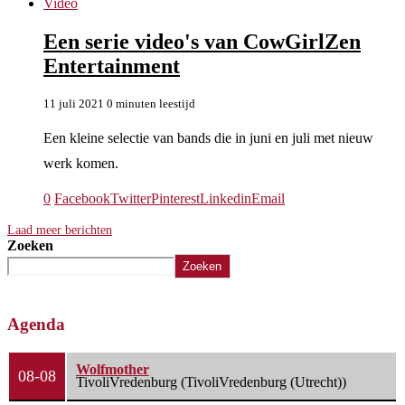
Video
Een serie video's van CowGirlZen
Entertainment
11 juli 2021
0 minuten leestijd
Een kleine selectie van bands die in juni en juli met nieuw
werk komen.
0
Facebook
Twitter
Pinterest
Linkedin
Email
Laad meer berichten
Zoeken
Zoeken
Agenda
Wolfmother
08-08
TivoliVredenburg (TivoliVredenburg (Utrecht))