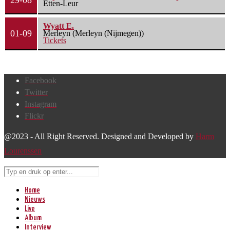
29-08
Etten-Leur
Wyatt E.
01-09
Merleyn (Merleyn (Nijmegen))
Tickets
Facebook
Twitter
Instagram
Flickr
@2023 - All Right Reserved. Designed and Developed by
Harm
Lourenssen
Home
Nieuws
Live
Album
Interview