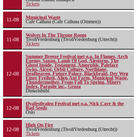
Tickets
Municipal Waste
11-08
Cafe Calluna (Cafe Calluna (Ommen))
Wolves In The Throne Room
11-08
TivoliVredenburg (TivoliVredenburg (Utrecht))
Tickets
Summer Breeze Festival met o.a. In Flames, Arch
Enemy, Saxon, Lamb Of God, Alestorm, The
Ghost Inside, Testament, Amorphis, Paleface
Swiss, Alcest, Orbit Culture, Northlane,
12-08
Deafheaven, Future Palace, Blackbraid, Der Weg
Einer Freiheit, Alien Ant Farm, Municipal Waste,
Thundermother, From Fall To Spring, Misery
Index, Parasite inc., Groza
Dinkelsbühl
Øyafestivalen Festival met o.a. Nick Cave & the
12-08
Bad Seeds
Oslo
High On Fire
12-08
TivoliVredenburg (TivoliVredenburg (Utrecht))
Tickets