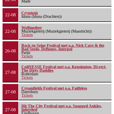
Made
Cryptosis
22-08
Iduna (Iduna (Drachten))
Wolfmother
22-08
Muziekgieterij (Muziekgieterij (Maastricht))
Tickets
Rock en Seine Festival met o.a. Nick Cave & the
Bad Seeds, Deftones, Interpol
26-08
Parijs
Tickets
CuliNESSE Festival met o.a. Kensington, Di-rect,
The Dirty Daddies
27-08
Rotterdam
Tickets
Creamfields Festival met o.a. Faithless
27-08
Daresbury
Tickets
Hit The City Festival met o.a. Snapped Ankles,
27-08
Inherited
Eindhoven