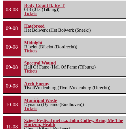
Body Count ft. Ice-T
08-08
013 (013 (Tilburg))
Tickets
Hatebreed
09-08
Het Bolwerk (Het Bolwerk (Sneek))
Midnight
09-08
Bibelot (Bibelot (Dordrecht))
Tickets
Spectral Wound
09-08
Hall Of Fame (Hall Of Fame (Tilburg))
Tickets
Arch Enemy
09-08
TivoliVredenburg (TivoliVredenburg (Utrecht))
Municipal Waste
10-08
Dynamo (Dynamo (Eindhoven))
Tickets
Sziget Festival met o.a. John Coffey, Bring Me The
Horizon, Health
11-08
Óbudai Eiland, Budapest