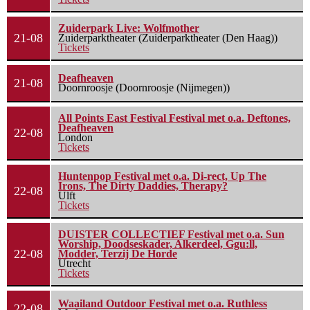
Zuiderpark Live: Wolfmother
21-08
Zuiderparktheater (Zuiderparktheater (Den Haag))
Tickets
Deafheaven
21-08
Doornroosje (Doornroosje (Nijmegen))
All Points East Festival Festival met o.a. Deftones,
Deafheaven
22-08
London
Tickets
Huntenpop Festival met o.a. Di-rect, Up The
Irons, The Dirty Daddies, Therapy?
22-08
Ulft
Tickets
DUISTER COLLECTIEF Festival met o.a. Sun
Worship, Doodseskader, Alkerdeel, Ggu:ll,
22-08
Modder, Terzij De Horde
Utrecht
Tickets
Waailand Outdoor Festival met o.a. Ruthless
22-08