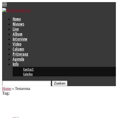
Home
Nieuws
Live
Album
Interview
Video
Column
Prijsvraag
Agenda
Info
Contact
Colofon
Zoeken
Home
»
Testarossa
Tag:
Testarossa