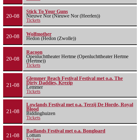
Stick To Your Guns
20-08
Nieuwe Nor (Nieuwe Nor (Heerlen))
Tickets
Wolfmother
20-08
Hedon (Hedon (Zwolle))
Racoon
Openluchttheater Hertme (Openluchttheater Hertme
20-08
(Hertme))
Tickets
Glemmer Beach Festival Festival met o.a. The
Dirty Daddies, Krezip
21-08
Lemmer
Tickets
Lowlands Festival met o.a. Terzij De Horde, Royal
Blood
21-08
Biddinghuizen
Tickets
Badlands Festival met o.a. Bongloard
21-08
Lottum
Tickets