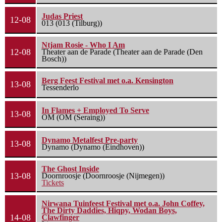
Judas Priest
12-08
013 (013 (Tilburg))
Ntjam Rosie - Who I Am
12-08
Theater aan de Parade (Theater aan de Parade (Den
Bosch))
Berg Feest Festival met o.a. Kensington
13-08
Tessenderlo
In Flames + Employed To Serve
13-08
OM (OM (Seraing))
Dynamo Metalfest Pre-party
13-08
Dynamo (Dynamo (Eindhoven))
The Ghost Inside
13-08
Doornroosje (Doornroosje (Nijmegen))
Tickets
Nirwana Tuinfeest Festival met o.a. John Coffey,
The Dirty Daddies, Hiqpy, Wodan Boys,
14-08
Clawfinger