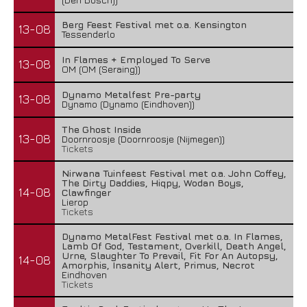
Berg Feest Festival met o.a. Kensington
13-08
Tessenderlo
In Flames + Employed To Serve
13-08
OM (OM (Seraing))
Dynamo Metalfest Pre-party
13-08
Dynamo (Dynamo (Eindhoven))
The Ghost Inside
13-08
Doornroosje (Doornroosje (Nijmegen))
Tickets
Nirwana Tuinfeest Festival met o.a. John Coffey,
The Dirty Daddies, Hiqpy, Wodan Boys,
14-08
Clawfinger
Lierop
Tickets
Dynamo MetalFest Festival met o.a. In Flames,
Lamb Of God, Testament, Overkill, Death Angel,
Urne, Slaughter To Prevail, Fit For An Autopsy,
14-08
Amorphis, Insanity Alert, Primus, Necrot
Eindhoven
Tickets