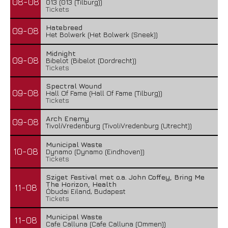
08-08
013 (013 (Tilburg))
Tickets
Hatebreed
09-08
Het Bolwerk (Het Bolwerk (Sneek))
Midnight
09-08
Bibelot (Bibelot (Dordrecht))
Tickets
Spectral Wound
09-08
Hall Of Fame (Hall Of Fame (Tilburg))
Tickets
Arch Enemy
09-08
TivoliVredenburg (TivoliVredenburg (Utrecht))
Municipal Waste
10-08
Dynamo (Dynamo (Eindhoven))
Tickets
Sziget Festival met o.a. John Coffey, Bring Me
The Horizon, Health
11-08
Óbudai Eiland, Budapest
Tickets
Municipal Waste
11-08
Cafe Calluna (Cafe Calluna (Ommen))