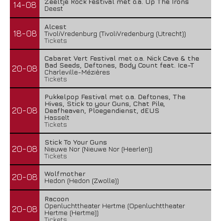
Zeeltje Rock Festival met o.a. Up The Irons
14-08
Deest
Alcest
18-08
TivoliVredenburg (TivoliVredenburg (Utrecht))
Tickets
Cabaret Vert Festival met o.a. Nick Cave & the
Bad Seeds, Deftones, Body Count feat. Ice-T
20-08
Charleville-Mézières
Tickets
Pukkelpop Festival met o.a. Deftones, The
Hives, Stick to your Guns, Chat Pile,
20-08
Deafheaven, Ploegendienst, dEUS
Hasselt
Tickets
Stick To Your Guns
20-08
Nieuwe Nor (Nieuwe Nor (Heerlen))
Tickets
Wolfmother
20-08
Hedon (Hedon (Zwolle))
Racoon
Openluchttheater Hertme (Openluchttheater
20-08
Hertme (Hertme))
Tickets