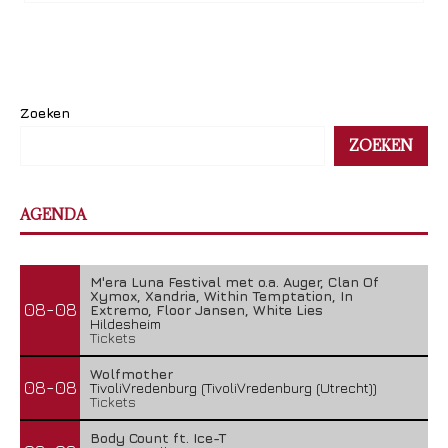
Zoeken
ZOEKEN
AGENDA
M'era Luna Festival met o.a. Auger, Clan Of
Xymox, Xandria, Within Temptation, In
08-08
Extremo, Floor Jansen, White Lies
Hildesheim
Tickets
Wolfmother
08-08
TivoliVredenburg (TivoliVredenburg (Utrecht))
Tickets
Body Count ft. Ice-T