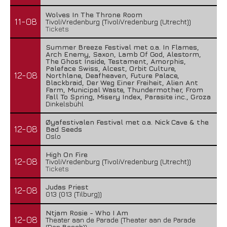
Wolves In The Throne Room
11-08
TivoliVredenburg (TivoliVredenburg (Utrecht))
Tickets
Summer Breeze Festival met o.a. In Flames,
Arch Enemy, Saxon, Lamb Of God, Alestorm,
The Ghost Inside, Testament, Amorphis,
Paleface Swiss, Alcest, Orbit Culture,
12-08
Northlane, Deafheaven, Future Palace,
Blackbraid, Der Weg Einer Freiheit, Alien Ant
Farm, Municipal Waste, Thundermother, From
Fall To Spring, Misery Index, Parasite inc., Groza
Dinkelsbühl
Øyafestivalen Festival met o.a. Nick Cave & the
12-08
Bad Seeds
Oslo
High On Fire
12-08
TivoliVredenburg (TivoliVredenburg (Utrecht))
Tickets
Judas Priest
12-08
013 (013 (Tilburg))
Ntjam Rosie - Who I Am
12-08
Theater aan de Parade (Theater aan de Parade
(Den Bosch))