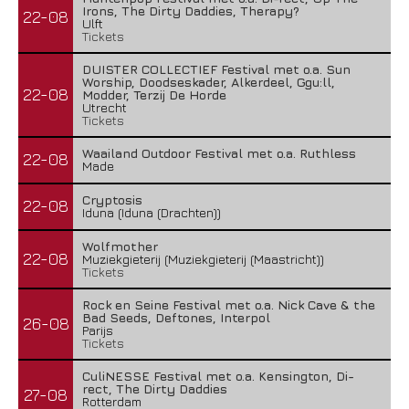
Irons, The Dirty Daddies, Therapy?
22-08
Ulft
Tickets
DUISTER COLLECTIEF Festival met o.a. Sun
Worship, Doodseskader, Alkerdeel, Ggu:ll,
22-08
Modder, Terzij De Horde
Utrecht
Tickets
Waailand Outdoor Festival met o.a. Ruthless
22-08
Made
Cryptosis
22-08
Iduna (Iduna (Drachten))
Wolfmother
22-08
Muziekgieterij (Muziekgieterij (Maastricht))
Tickets
Rock en Seine Festival met o.a. Nick Cave & the
Bad Seeds, Deftones, Interpol
26-08
Parijs
Tickets
CuliNESSE Festival met o.a. Kensington, Di-
rect, The Dirty Daddies
27-08
Rotterdam