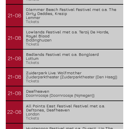
Glemmer Beach Festival Festival met o.a. The
Dirty Daddies, Krezip
21-08
Lemmer
Tickets
Lowlands Festival met o.a. Terzij De Horde,
Royal Blood
21-08
Biddinghuizen
Tickets
Badlands Festival met o.a. Bongloard
21-08
Lottum
Tickets
Zuiderpark Live: Wolfmother
21-08
Zuiderparktheater (Zuiderparktheater (Den Haag))
Tickets
Deafheaven
21-08
Doornroosje (Doornroosje (Nijmegen))
All Points East Festival Festival met o.a.
Deftones, Deafheaven
22-08
London
Tickets
Huntenpop Festival met o.a. Di-rect, Up The