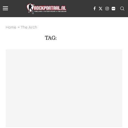
Home
»
The Arch
TAG:
THE ARCH