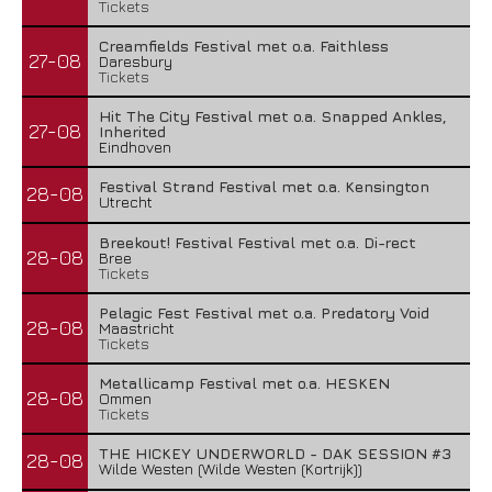
Tickets
Creamfields Festival met o.a. Faithless
27-08
Daresbury
Tickets
Hit The City Festival met o.a. Snapped Ankles,
27-08
Inherited
Eindhoven
Festival Strand Festival met o.a. Kensington
28-08
Utrecht
Breekout! Festival Festival met o.a. Di-rect
28-08
Bree
Tickets
Pelagic Fest Festival met o.a. Predatory Void
28-08
Maastricht
Tickets
Metallicamp Festival met o.a. HESKEN
28-08
Ommen
Tickets
THE HICKEY UNDERWORLD - DAK SESSION #3
28-08
Wilde Westen (Wilde Westen (Kortrijk))