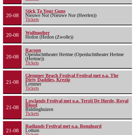
Stick To Your Guns
20-08
Nieuwe Nor (Nieuwe Nor (Heerlen))
Tickets
Wolfmother
20-08
Hedon (Hedon (Zwolle))
Racoon
Openluchttheater Hertme (Openluchttheater Hertme
20-08
(Hertme))
Tickets
Glemmer Beach Festival Festival met o.a. The
Dirty Daddies, Krezip
21-08
Lemmer
Tickets
Lowlands Festival met o.a. Terzij De Horde, Royal
Blood
21-08
Biddinghuizen
Tickets
Badlands Festival met o.a. Bongloard
21-08
Lottum
Tickets