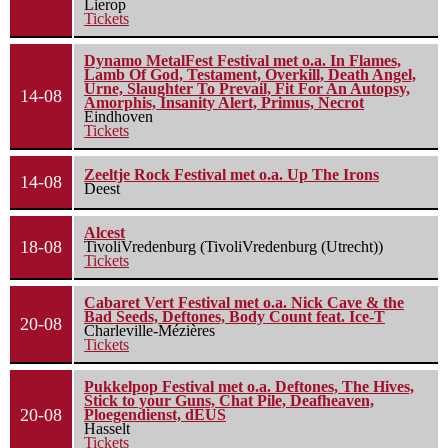
Lierop
Tickets
Dynamo MetalFest Festival met o.a. In Flames,
Lamb Of God, Testament, Overkill, Death Angel,
Urne, Slaughter To Prevail, Fit For An Autopsy,
14-08
Amorphis, Insanity Alert, Primus, Necrot
Eindhoven
Tickets
Zeeltje Rock Festival met o.a. Up The Irons
14-08
Deest
Alcest
18-08
TivoliVredenburg (TivoliVredenburg (Utrecht))
Tickets
Cabaret Vert Festival met o.a. Nick Cave & the
Bad Seeds, Deftones, Body Count feat. Ice-T
20-08
Charleville-Mézières
Tickets
Pukkelpop Festival met o.a. Deftones, The Hives,
Stick to your Guns, Chat Pile, Deafheaven,
20-08
Ploegendienst, dEUS
Hasselt
Tickets