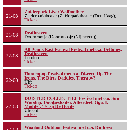
Zuiderpark Live: Wolfmother
21-08
Zuiderparktheater (Zuiderparktheater (Den Haag))
Tickets
Deafheaven
21-08
Doornroosje (Doornroosje (Nijmegen))
All Points East Festival Festival met o.a. Deftones,
Deafheaven
22-08
London
Tickets
Huntenpop Festival met o.a. Di-rect, Up The
Irons, The Dirty Daddies, Therapy?
22-08
Ulft
Tickets
DUISTER COLLECTIEF Festival met o.a. Sun
Worship, Doodseskader, Alkerdeel, Ggu:ll,
22-08
Modder, Terzij De Horde
Utrecht
Tickets
Waailand Outdoor Festival met o.a. Ruthless
22-08