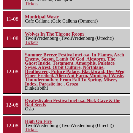
Tickets
Municipal Waste
11-08
Cafe Calluna (Cafe Calluna (Ommen))
Wolves In The Throne Room
11-08
TivoliVredenburg (TivoliVredenburg (Utrecht))
Tickets
Summer Breeze Festival met o.a. In Flames, Arch
Enemy, Saxon, Lamb Of God, Alestorm, The
Ghost Inside, Testament, Amorphis, Paleface
Swiss, Alcest, Orbit Culture, Northlane,
12-08
Deafheaven, Future Palace, Blackbraid, Der Weg
Einer Freiheit, Alien Ant Farm, Municipal Waste,
Thundermother, From Fall To Spring, Misery
Index, Parasite inc., Groza
Dinkelsbühl
Øyafestivalen Festival met o.a. Nick Cave & the
12-08
Bad Seeds
Oslo
High On Fire
12-08
TivoliVredenburg (TivoliVredenburg (Utrecht))
Tickets