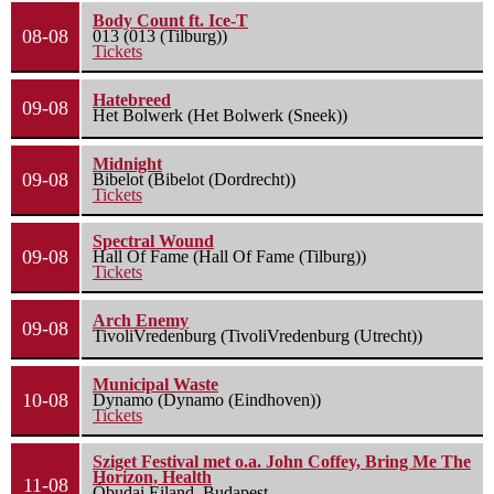
Body Count ft. Ice-T
08-08
013 (013 (Tilburg))
Tickets
Hatebreed
09-08
Het Bolwerk (Het Bolwerk (Sneek))
Midnight
09-08
Bibelot (Bibelot (Dordrecht))
Tickets
Spectral Wound
09-08
Hall Of Fame (Hall Of Fame (Tilburg))
Tickets
Arch Enemy
09-08
TivoliVredenburg (TivoliVredenburg (Utrecht))
Municipal Waste
10-08
Dynamo (Dynamo (Eindhoven))
Tickets
Sziget Festival met o.a. John Coffey, Bring Me The
Horizon, Health
11-08
Óbudai Eiland, Budapest