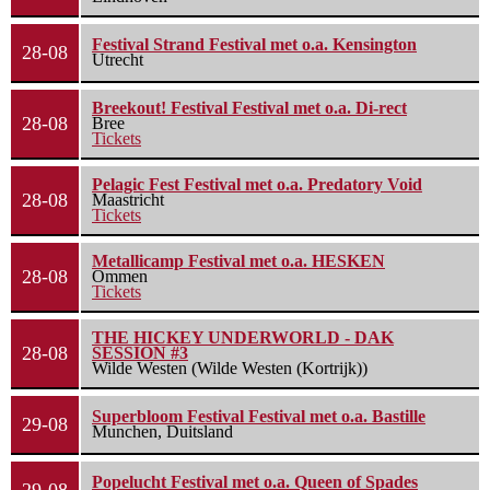
Festival Strand Festival met o.a. Kensington
28-08
Utrecht
Breekout! Festival Festival met o.a. Di-rect
28-08
Bree
Tickets
Pelagic Fest Festival met o.a. Predatory Void
28-08
Maastricht
Tickets
Metallicamp Festival met o.a. HESKEN
28-08
Ommen
Tickets
THE HICKEY UNDERWORLD - DAK
28-08
SESSION #3
Wilde Westen (Wilde Westen (Kortrijk))
Superbloom Festival Festival met o.a. Bastille
29-08
Munchen, Duitsland
Popelucht Festival met o.a. Queen of Spades