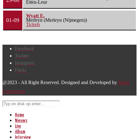
29-08
Etten-Leur
Wyatt E.
01-09
Merleyn (Merleyn (Nijmegen))
Tickets
Facebook
Twitter
Instagram
Flickr
@2023 - All Right Reserved. Designed and Developed by
Harm
Lourenssen
Home
Nieuws
Live
Album
Interview