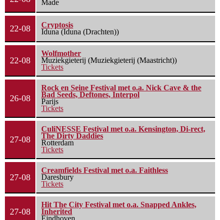
Made
Cryptosis
22-08
Iduna (Iduna (Drachten))
Wolfmother
22-08
Muziekgieterij (Muziekgieterij (Maastricht))
Tickets
Rock en Seine Festival met o.a. Nick Cave & the
Bad Seeds, Deftones, Interpol
26-08
Parijs
Tickets
CuliNESSE Festival met o.a. Kensington, Di-rect,
The Dirty Daddies
27-08
Rotterdam
Tickets
Creamfields Festival met o.a. Faithless
27-08
Daresbury
Tickets
Hit The City Festival met o.a. Snapped Ankles,
27-08
Inherited
Eindhoven