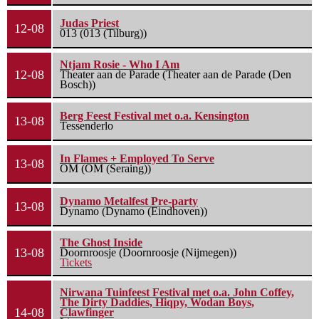
Judas Priest
12-08
013 (013 (Tilburg))
Ntjam Rosie - Who I Am
12-08
Theater aan de Parade (Theater aan de Parade (Den
Bosch))
Berg Feest Festival met o.a. Kensington
13-08
Tessenderlo
In Flames + Employed To Serve
13-08
OM (OM (Seraing))
Dynamo Metalfest Pre-party
13-08
Dynamo (Dynamo (Eindhoven))
The Ghost Inside
13-08
Doornroosje (Doornroosje (Nijmegen))
Tickets
Nirwana Tuinfeest Festival met o.a. John Coffey,
The Dirty Daddies, Hiqpy, Wodan Boys,
14-08
Clawfinger