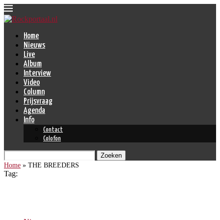
Home
Nieuws
Live
Album
Interview
Video
Column
Prijsvraag
Agenda
Info
Contact
Colofon
Zoeken
Home
»
THE BREEDERS
Tag:
THE BREEDERS