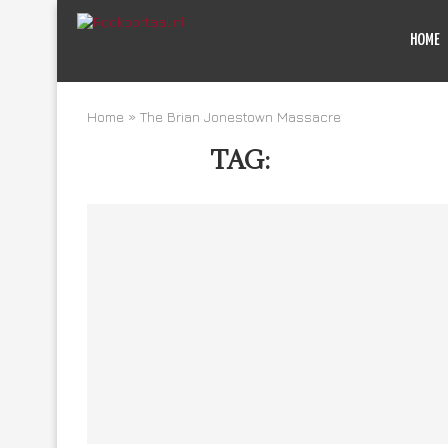
HOME
Home
»
The Brian Jonestown Massacre
TAG:
THE BRIAN 