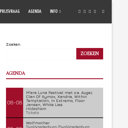
PRIJSVRAAG
AGENDA
INFO
Zoeken
ZOEKEN
AGENDA
M'era Luna Festival met o.a. Auger,
Clan Of Xymox, Xandria, Within
Temptation, In Extremo, Floor
08-08
Jansen, White Lies
Hildesheim
Tickets
Wolfmother
TivoliVredenburg (TivoliVredenburg