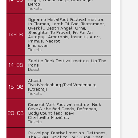
Lierop
Tickets
Dynamo MetalFest Festival met o.a.
In Flames, Lamb Of God, Testament,
Overkill, Death Angel, Urne,
Slaughter To Prevail, Fit For An
14-08
Autopsy, Amorphis, Insanity Alert,
Primus, Necrot
Eindhoven
Tickets
Zeeltje Rock Festival met o.a. Up The
14-08
Irons
Deest
Alcest
TivoliVredenburg (TivoliVredenburg
18-08
(Utrecht))
Tickets
Cabaret Vert Festival met o.a. Nick
Cave & the Bad Seeds, Deftones,
20-08
Body Count feat. Ice-T
Charleville-Mézières
Tickets
Pukkelpop Festival met o.a. Deftones,
The Hives, Stick to your Guns, Chat