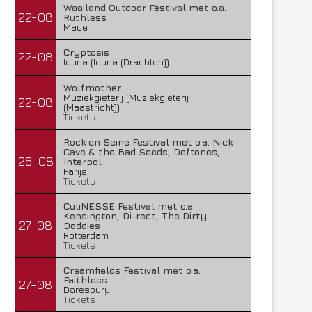
Waailand Outdoor Festival met o.a.
22-08
Ruthless
Made
Cryptosis
22-08
Iduna (Iduna (Drachten))
Wolfmother
Muziekgieterij (Muziekgieterij
22-08
(Maastricht))
Tickets
Rock en Seine Festival met o.a. Nick
Cave & the Bad Seeds, Deftones,
26-08
Interpol
Parijs
Tickets
CuliNESSE Festival met o.a.
Kensington, Di-rect, The Dirty
27-08
Daddies
Rotterdam
Tickets
Creamfields Festival met o.a.
Faithless
27-08
Daresbury
Tickets