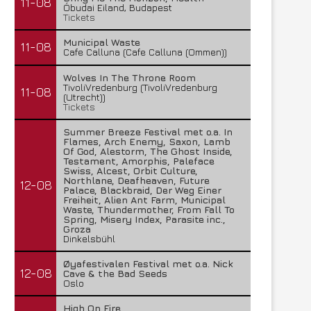
11-08
Óbudai Eiland, Budapest
Tickets
Municipal Waste
11-08
Cafe Calluna (Cafe Calluna (Ommen))
Wolves In The Throne Room
TivoliVredenburg (TivoliVredenburg
11-08
(Utrecht))
Tickets
Summer Breeze Festival met o.a. In
Flames, Arch Enemy, Saxon, Lamb
Of God, Alestorm, The Ghost Inside,
Testament, Amorphis, Paleface
Swiss, Alcest, Orbit Culture,
Northlane, Deafheaven, Future
12-08
Palace, Blackbraid, Der Weg Einer
Freiheit, Alien Ant Farm, Municipal
Waste, Thundermother, From Fall To
Spring, Misery Index, Parasite inc.,
Groza
Dinkelsbühl
Øyafestivalen Festival met o.a. Nick
12-08
Cave & the Bad Seeds
Oslo
High On Fire