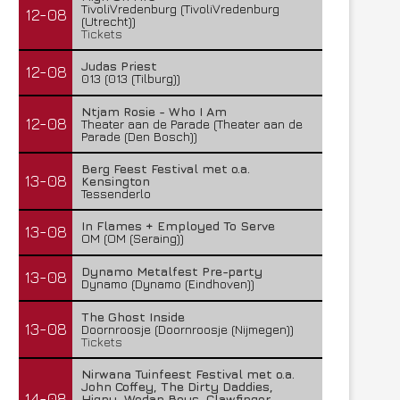
TivoliVredenburg (TivoliVredenburg
12-08
(Utrecht))
Tickets
Judas Priest
12-08
013 (013 (Tilburg))
Ntjam Rosie - Who I Am
12-08
Theater aan de Parade (Theater aan de
Parade (Den Bosch))
Berg Feest Festival met o.a.
13-08
Kensington
Tessenderlo
In Flames + Employed To Serve
13-08
OM (OM (Seraing))
Dynamo Metalfest Pre-party
13-08
Dynamo (Dynamo (Eindhoven))
The Ghost Inside
13-08
Doornroosje (Doornroosje (Nijmegen))
Tickets
Nirwana Tuinfeest Festival met o.a.
John Coffey, The Dirty Daddies,
14-08
Hiqpy, Wodan Boys, Clawfinger