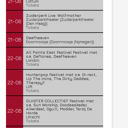
21-08
Lottum
Tickets
Zuiderpark Live: Wolfmother
Zuiderparktheater (Zuiderparktheater
21-08
(Den Haag))
Tickets
Deafheaven
21-08
Doornroosje (Doornroosje (Nijmegen))
All Points East Festival Festival met
o.a. Deftones, Deafheaven
22-08
London
Tickets
Huntenpop Festival met o.a. Di-rect,
Up The Irons, The Dirty Daddies,
22-08
Therapy?
Ulft
Tickets
DUISTER COLLECTIEF Festival met
o.a. Sun Worship, Doodseskader,
Alkerdeel, Ggu:ll, Modder, Terzij De
22-08
Horde
Utrecht
Tickets