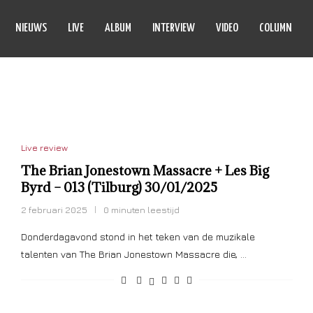
NIEUWS
LIVE
ALBUM
INTERVIEW
VIDEO
COLUMN
JONESTOWN MASSACRE
Live review
The Brian Jonestown Massacre + Les Big
Byrd – 013 (Tilburg) 30/01/2025
2 februari 2025
0 minuten leestijd
Donderdagavond stond in het teken van de muzikale
talenten van The Brian Jonestown Massacre die, …