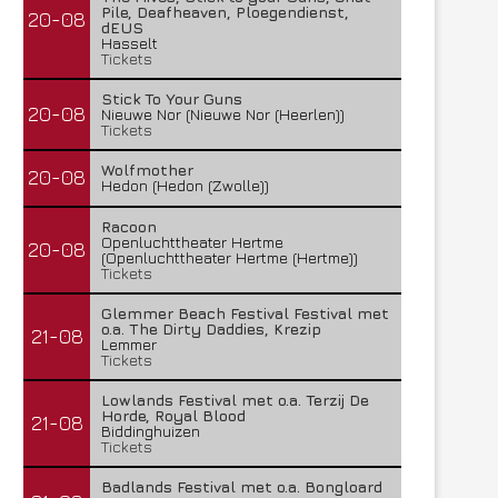
Pile, Deafheaven, Ploegendienst,
20-08
dEUS
Hasselt
Tickets
Stick To Your Guns
20-08
Nieuwe Nor (Nieuwe Nor (Heerlen))
Tickets
Wolfmother
20-08
Hedon (Hedon (Zwolle))
Racoon
Openluchttheater Hertme
20-08
(Openluchttheater Hertme (Hertme))
Tickets
Glemmer Beach Festival Festival met
o.a. The Dirty Daddies, Krezip
21-08
Lemmer
Tickets
Lowlands Festival met o.a. Terzij De
Horde, Royal Blood
21-08
Biddinghuizen
Tickets
Badlands Festival met o.a. Bongloard