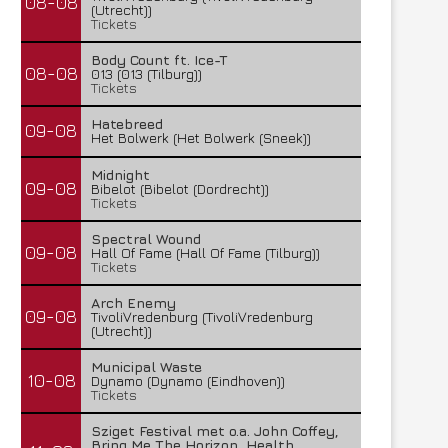
08-08
(Utrecht))
Tickets
Body Count ft. Ice-T
08-08
013 (013 (Tilburg))
Tickets
Hatebreed
09-08
Het Bolwerk (Het Bolwerk (Sneek))
Midnight
09-08
Bibelot (Bibelot (Dordrecht))
Tickets
Spectral Wound
09-08
Hall Of Fame (Hall Of Fame (Tilburg))
Tickets
Arch Enemy
09-08
TivoliVredenburg (TivoliVredenburg
(Utrecht))
Municipal Waste
10-08
Dynamo (Dynamo (Eindhoven))
Tickets
Sziget Festival met o.a. John Coffey,
Bring Me The Horizon, Health