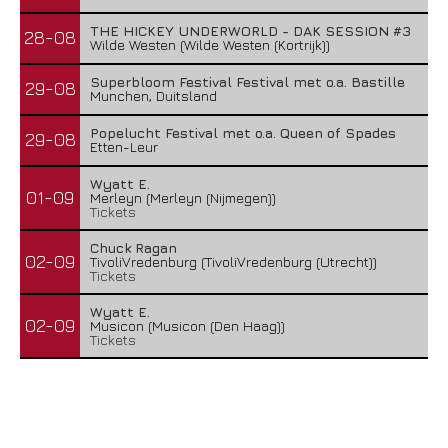
THE HICKEY UNDERWORLD - DAK SESSION #3
28-08
Wilde Westen (Wilde Westen (Kortrijk))
Superbloom Festival Festival met o.a. Bastille
29-08
Munchen, Duitsland
Popelucht Festival met o.a. Queen of Spades
29-08
Etten-Leur
Wyatt E.
01-09
Merleyn (Merleyn (Nijmegen))
Tickets
Chuck Ragan
02-09
TivoliVredenburg (TivoliVredenburg (Utrecht))
Tickets
Wyatt E.
02-09
Musicon (Musicon (Den Haag))
Tickets