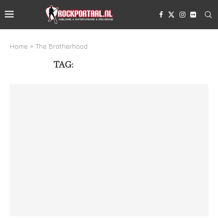
Home
»
The Brotherhood
TAG:
THE BROTHERHOOD