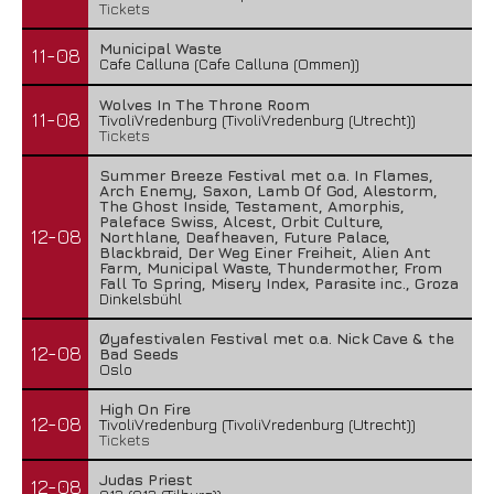
Tickets
Municipal Waste
11-08
Cafe Calluna (Cafe Calluna (Ommen))
Wolves In The Throne Room
11-08
TivoliVredenburg (TivoliVredenburg (Utrecht))
Tickets
Summer Breeze Festival met o.a. In Flames,
Arch Enemy, Saxon, Lamb Of God, Alestorm,
The Ghost Inside, Testament, Amorphis,
Paleface Swiss, Alcest, Orbit Culture,
12-08
Northlane, Deafheaven, Future Palace,
Blackbraid, Der Weg Einer Freiheit, Alien Ant
Farm, Municipal Waste, Thundermother, From
Fall To Spring, Misery Index, Parasite inc., Groza
Dinkelsbühl
Øyafestivalen Festival met o.a. Nick Cave & the
12-08
Bad Seeds
Oslo
High On Fire
12-08
TivoliVredenburg (TivoliVredenburg (Utrecht))
Tickets
Judas Priest
12-08