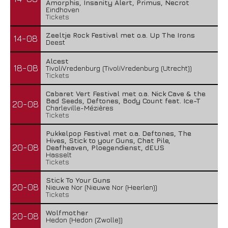
Amorphis, Insanity Alert, Primus, Necrot
Eindhoven
Tickets
Zeeltje Rock Festival met o.a. Up The Irons
14-08
Deest
Alcest
18-08
TivoliVredenburg (TivoliVredenburg (Utrecht))
Tickets
Cabaret Vert Festival met o.a. Nick Cave & the
Bad Seeds, Deftones, Body Count feat. Ice-T
20-08
Charleville-Mézières
Tickets
Pukkelpop Festival met o.a. Deftones, The
Hives, Stick to your Guns, Chat Pile,
20-08
Deafheaven, Ploegendienst, dEUS
Hasselt
Tickets
Stick To Your Guns
20-08
Nieuwe Nor (Nieuwe Nor (Heerlen))
Tickets
Wolfmother
20-08
Hedon (Hedon (Zwolle))