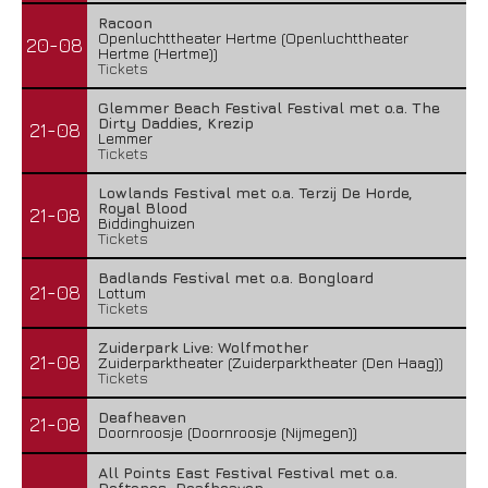
Racoon
Openluchttheater Hertme (Openluchttheater
20-08
Hertme (Hertme))
Tickets
Glemmer Beach Festival Festival met o.a. The
Dirty Daddies, Krezip
21-08
Lemmer
Tickets
Lowlands Festival met o.a. Terzij De Horde,
Royal Blood
21-08
Biddinghuizen
Tickets
Badlands Festival met o.a. Bongloard
21-08
Lottum
Tickets
Zuiderpark Live: Wolfmother
21-08
Zuiderparktheater (Zuiderparktheater (Den Haag))
Tickets
Deafheaven
21-08
Doornroosje (Doornroosje (Nijmegen))
All Points East Festival Festival met o.a.
Deftones, Deafheaven