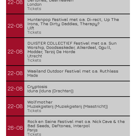
22-08
London
Tickets
Huntenpop Festival met o.a. Di-rect, Up The
Irons, The Dirty Daddies, Therapy?
22-08
Ulft
Tickets
DUISTER COLLECTIEF Festival met o.a. Sun
Worship, Doodseskader, Alkerdeel, Ggu:ll,
22-08
Modder, Terzij De Horde
Utrecht
Tickets
Waailand Outdoor Festival met o.a. Ruthless
22-08
Made
Cryptosis
22-08
Iduna (Iduna (Drachten))
Wolfmother
22-08
Muziekgieterij (Muziekgieterij (Maastricht))
Tickets
Rock en Seine Festival met o.a. Nick Cave & the
Bad Seeds, Deftones, Interpol
26-08
Parijs
Tickets