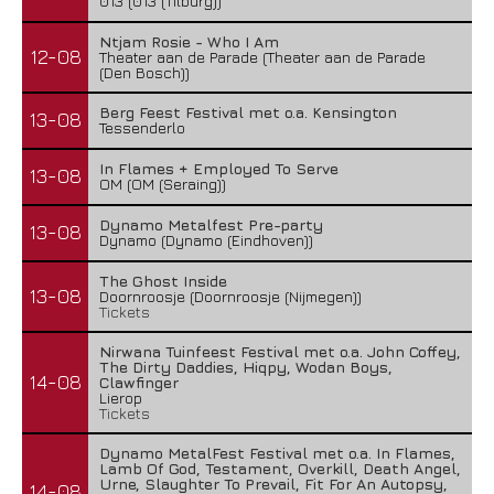
013 (013 (Tilburg))
Ntjam Rosie - Who I Am
12-08
Theater aan de Parade (Theater aan de Parade
(Den Bosch))
Berg Feest Festival met o.a. Kensington
13-08
Tessenderlo
In Flames + Employed To Serve
13-08
OM (OM (Seraing))
Dynamo Metalfest Pre-party
13-08
Dynamo (Dynamo (Eindhoven))
The Ghost Inside
13-08
Doornroosje (Doornroosje (Nijmegen))
Tickets
Nirwana Tuinfeest Festival met o.a. John Coffey,
The Dirty Daddies, Hiqpy, Wodan Boys,
14-08
Clawfinger
Lierop
Tickets
Dynamo MetalFest Festival met o.a. In Flames,
Lamb Of God, Testament, Overkill, Death Angel,
Urne, Slaughter To Prevail, Fit For An Autopsy,
14-08