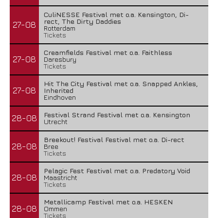
CuliNESSE Festival met o.a. Kensington, Di-
rect, The Dirty Daddies
27-08
Rotterdam
Tickets
Creamfields Festival met o.a. Faithless
27-08
Daresbury
Tickets
Hit The City Festival met o.a. Snapped Ankles,
27-08
Inherited
Eindhoven
Festival Strand Festival met o.a. Kensington
28-08
Utrecht
Breekout! Festival Festival met o.a. Di-rect
28-08
Bree
Tickets
Pelagic Fest Festival met o.a. Predatory Void
28-08
Maastricht
Tickets
Metallicamp Festival met o.a. HESKEN
28-08
Ommen
Tickets