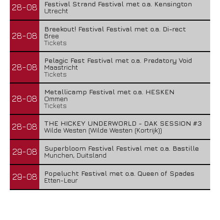
Festival Strand Festival met o.a. Kensington
28-08
Utrecht
Breekout! Festival Festival met o.a. Di-rect
28-08
Bree
Tickets
Pelagic Fest Festival met o.a. Predatory Void
28-08
Maastricht
Tickets
Metallicamp Festival met o.a. HESKEN
28-08
Ommen
Tickets
THE HICKEY UNDERWORLD - DAK SESSION #3
28-08
Wilde Westen (Wilde Westen (Kortrijk))
Superbloom Festival Festival met o.a. Bastille
29-08
Munchen, Duitsland
Popelucht Festival met o.a. Queen of Spades
29-08
Etten-Leur