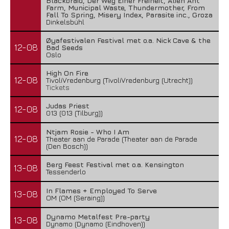
Blackbraid, Der Weg Einer Freiheit, Alien Ant
Farm, Municipal Waste, Thundermother, From
Fall To Spring, Misery Index, Parasite inc., Groza
Dinkelsbühl
Øyafestivalen Festival met o.a. Nick Cave & the
12-08
Bad Seeds
Oslo
High On Fire
12-08
TivoliVredenburg (TivoliVredenburg (Utrecht))
Tickets
Judas Priest
12-08
013 (013 (Tilburg))
Ntjam Rosie - Who I Am
12-08
Theater aan de Parade (Theater aan de Parade
(Den Bosch))
Berg Feest Festival met o.a. Kensington
13-08
Tessenderlo
In Flames + Employed To Serve
13-08
OM (OM (Seraing))
Dynamo Metalfest Pre-party
13-08
Dynamo (Dynamo (Eindhoven))