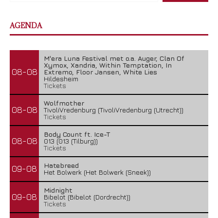
AGENDA
M'era Luna Festival met o.a. Auger, Clan Of
Xymox, Xandria, Within Temptation, In
08-08
Extremo, Floor Jansen, White Lies
Hildesheim
Tickets
Wolfmother
08-08
TivoliVredenburg (TivoliVredenburg (Utrecht))
Tickets
Body Count ft. Ice-T
08-08
013 (013 (Tilburg))
Tickets
Hatebreed
09-08
Het Bolwerk (Het Bolwerk (Sneek))
Midnight
09-08
Bibelot (Bibelot (Dordrecht))
Tickets