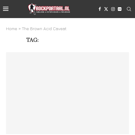
Home
»
The Brown Acid Caveat
TAG:
THE BROWN ACID CAVEAT