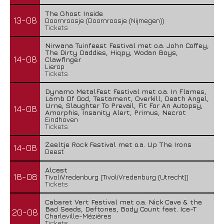
The Ghost Inside
13-08
Doornroosje (Doornroosje (Nijmegen))
Tickets
Nirwana Tuinfeest Festival met o.a. John Coffey,
The Dirty Daddies, Hiqpy, Wodan Boys,
14-08
Clawfinger
Lierop
Tickets
Dynamo MetalFest Festival met o.a. In Flames,
Lamb Of God, Testament, Overkill, Death Angel,
Urne, Slaughter To Prevail, Fit For An Autopsy,
14-08
Amorphis, Insanity Alert, Primus, Necrot
Eindhoven
Tickets
Zeeltje Rock Festival met o.a. Up The Irons
14-08
Deest
Alcest
18-08
TivoliVredenburg (TivoliVredenburg (Utrecht))
Tickets
Cabaret Vert Festival met o.a. Nick Cave & the
Bad Seeds, Deftones, Body Count feat. Ice-T
20-08
Charleville-Mézières
Tickets