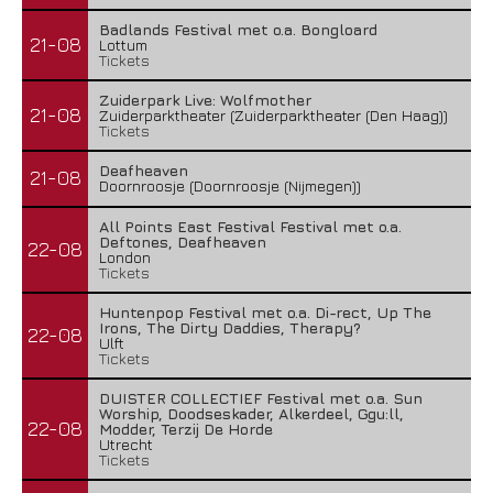
Badlands Festival met o.a. Bongloard
21-08
Lottum
Tickets
Zuiderpark Live: Wolfmother
21-08
Zuiderparktheater (Zuiderparktheater (Den Haag))
Tickets
Deafheaven
21-08
Doornroosje (Doornroosje (Nijmegen))
All Points East Festival Festival met o.a.
Deftones, Deafheaven
22-08
London
Tickets
Huntenpop Festival met o.a. Di-rect, Up The
Irons, The Dirty Daddies, Therapy?
22-08
Ulft
Tickets
DUISTER COLLECTIEF Festival met o.a. Sun
Worship, Doodseskader, Alkerdeel, Ggu:ll,
22-08
Modder, Terzij De Horde
Utrecht
Tickets