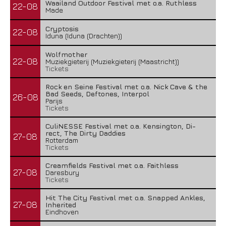
Waailand Outdoor Festival met o.a. Ruthless
22-08
Made
Cryptosis
22-08
Iduna (Iduna (Drachten))
Wolfmother
22-08
Muziekgieterij (Muziekgieterij (Maastricht))
Tickets
Rock en Seine Festival met o.a. Nick Cave & the
Bad Seeds, Deftones, Interpol
26-08
Parijs
Tickets
CuliNESSE Festival met o.a. Kensington, Di-
rect, The Dirty Daddies
27-08
Rotterdam
Tickets
Creamfields Festival met o.a. Faithless
27-08
Daresbury
Tickets
Hit The City Festival met o.a. Snapped Ankles,
27-08
Inherited
Eindhoven