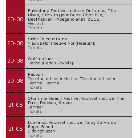
Pukkelpop Festival met o.a. Deftones, The
Hives, Stick to your Guns, Chat Pile,
20-08
Deafheaven, Ploegendienst, dEUS
Hasselt
Tickets
Stick To Your Guns
20-08
Nieuwe Nor (Nieuwe Nor (Heerlen))
Tickets
Wolfmother
20-08
Hedon (Hedon (Zwolle))
Racoon
Openluchttheater Hertme (Openluchttheater
20-08
Hertme (Hertme))
Tickets
Glemmer Beach Festival Festival met o.a. The
Dirty Daddies, Krezip
21-08
Lemmer
Tickets
Lowlands Festival met o.a. Terzij De Horde,
Royal Blood
21-08
Biddinghuizen
Tickets