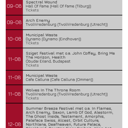
Spectral Wound
09-08
Hall Of Fame (Hall Of Fame (Tilburg))
Tickets
Arch Enemy
09-08
TivoliVredenburg (TivoliVredenburg (Utrecht))
Municipal Waste
10-08
Dynamo (Dynamo (Eindhoven))
Tickets
Sziget Festival met o.a. John Coffey, Bring Me
The Horizon, Health
11-08
Óbudai Eiland, Budapest
Tickets
Municipal Waste
11-08
Cafe Calluna (Cafe Calluna (Ommen))
Wolves In The Throne Room
11-08
TivoliVredenburg (TivoliVredenburg (Utrecht))
Tickets
Summer Breeze Festival met o.a. In Flames,
Arch Enemy, Saxon, Lamb Of God, Alestorm,
The Ghost Inside, Testament, Amorphis,
Paleface Swiss, Alcest, Orbit Culture,
12-08
Northlane, Deafheaven, Future Palace,