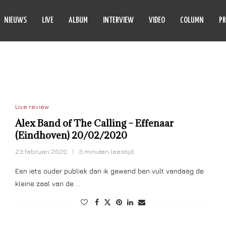
NIEUWS
LIVE
ALBUM
INTERVIEW
VIDEO
COLUMN
PR
HE CALLING
Live review
Alex Band of The Calling – Effenaar
(Eindhoven) 20/02/2020
23 februari 2020
3 minuten leestijd
Een iets ouder publiek dan ik gewend ben vult vandaag de
kleine zaal van de …