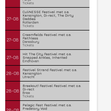
Tickets
CuliNESSE Festival met o.a.
Kensington, Di-rect, The Dirty
27-08
Daddies
Rotterdam
Tickets
Creamfields Festival met o.a.
Faithless
27-08
Daresbury
Tickets
Hit The City Festival met o.a.
27-08
Snapped Ankles, Inherited
Eindhoven
Festival Strand Festival met o.a.
28-08
Kensington
Utrecht
Breekout! Festival Festival met o.a.
Di-rect
28-08
Bree
Tickets
Pelagic Fest Festival met o.a.
Predatory Void
28-08