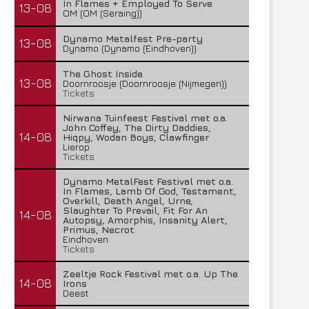
In Flames + Employed To Serve
13-08
OM (OM (Seraing))
Dynamo Metalfest Pre-party
13-08
Dynamo (Dynamo (Eindhoven))
The Ghost Inside
13-08
Doornroosje (Doornroosje (Nijmegen))
Tickets
Nirwana Tuinfeest Festival met o.a.
John Coffey, The Dirty Daddies,
14-08
Hiqpy, Wodan Boys, Clawfinger
Lierop
Tickets
Dynamo MetalFest Festival met o.a.
In Flames, Lamb Of God, Testament,
Overkill, Death Angel, Urne,
Slaughter To Prevail, Fit For An
14-08
Autopsy, Amorphis, Insanity Alert,
Primus, Necrot
Eindhoven
Tickets
Zeeltje Rock Festival met o.a. Up The
14-08
Irons
Deest