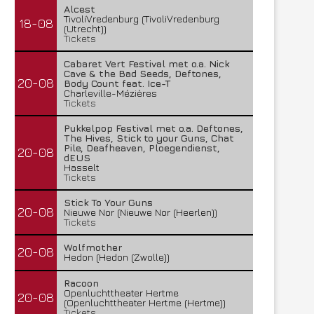
Alcest
TivoliVredenburg (TivoliVredenburg
18-08
(Utrecht))
Tickets
Cabaret Vert Festival met o.a. Nick
Cave & the Bad Seeds, Deftones,
20-08
Body Count feat. Ice-T
Charleville-Mézières
Tickets
Pukkelpop Festival met o.a. Deftones,
The Hives, Stick to your Guns, Chat
Pile, Deafheaven, Ploegendienst,
20-08
dEUS
Hasselt
Tickets
Stick To Your Guns
20-08
Nieuwe Nor (Nieuwe Nor (Heerlen))
Tickets
Wolfmother
20-08
Hedon (Hedon (Zwolle))
Racoon
Openluchttheater Hertme
20-08
(Openluchttheater Hertme (Hertme))
Tickets