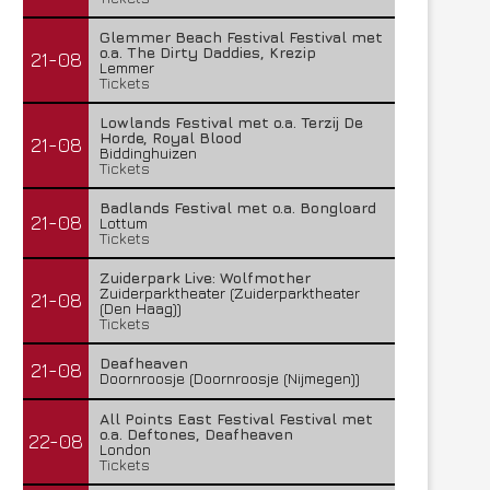
Glemmer Beach Festival Festival met
o.a. The Dirty Daddies, Krezip
21-08
Lemmer
Tickets
Lowlands Festival met o.a. Terzij De
Horde, Royal Blood
21-08
Biddinghuizen
Tickets
Badlands Festival met o.a. Bongloard
21-08
Lottum
Tickets
Zuiderpark Live: Wolfmother
Zuiderparktheater (Zuiderparktheater
21-08
(Den Haag))
Tickets
Deafheaven
21-08
Doornroosje (Doornroosje (Nijmegen))
All Points East Festival Festival met
o.a. Deftones, Deafheaven
22-08
London
Tickets