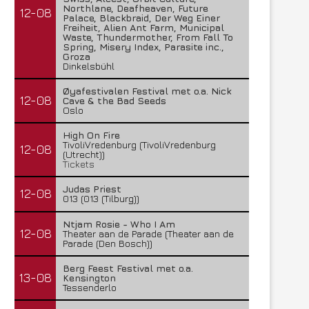
Northlane, Deafheaven, Future
12-08
Palace, Blackbraid, Der Weg Einer
Freiheit, Alien Ant Farm, Municipal
Waste, Thundermother, From Fall To
Spring, Misery Index, Parasite inc.,
Groza
Dinkelsbühl
Øyafestivalen Festival met o.a. Nick
12-08
Cave & the Bad Seeds
Oslo
High On Fire
TivoliVredenburg (TivoliVredenburg
12-08
(Utrecht))
Tickets
Judas Priest
12-08
013 (013 (Tilburg))
Ntjam Rosie - Who I Am
12-08
Theater aan de Parade (Theater aan de
Parade (Den Bosch))
Berg Feest Festival met o.a.
13-08
Kensington
Tessenderlo