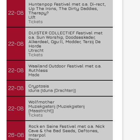
Huntenpop Festival met o.a. Di-rect,
Up The Irons, The Dirty Daddies,
22-08
Therapy?
Ulft
Tickets
DUISTER COLLECTIEF Festival met
o.a. Sun Worship, Doodseskader,
Alkerdeel, Ggu:ll, Modder, Terzij De
22-08
Horde
Utrecht
Tickets
Waailand Outdoor Festival met o.a.
22-08
Ruthless
Made
Cryptosis
22-08
Iduna (Iduna (Drachten))
Wolfmother
Muziekgieterij (Muziekgieterij
22-08
(Maastricht))
Tickets
Rock en Seine Festival met o.a. Nick
Cave & the Bad Seeds, Deftones,
26-08
Interpol
Parijs