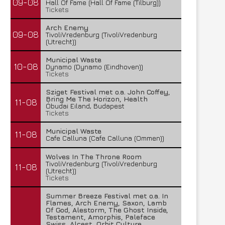
09-08
Hall Of Fame (Hall Of Fame (Tilburg))
Tickets
Arch Enemy
09-08
TivoliVredenburg (TivoliVredenburg
(Utrecht))
Municipal Waste
10-08
Dynamo (Dynamo (Eindhoven))
Tickets
Sziget Festival met o.a. John Coffey,
Bring Me The Horizon, Health
11-08
Óbudai Eiland, Budapest
Tickets
Municipal Waste
11-08
Cafe Calluna (Cafe Calluna (Ommen))
Wolves In The Throne Room
TivoliVredenburg (TivoliVredenburg
11-08
(Utrecht))
Tickets
Summer Breeze Festival met o.a. In
Flames, Arch Enemy, Saxon, Lamb
Of God, Alestorm, The Ghost Inside,
Testament, Amorphis, Paleface
Swiss, Alcest, Orbit Culture,