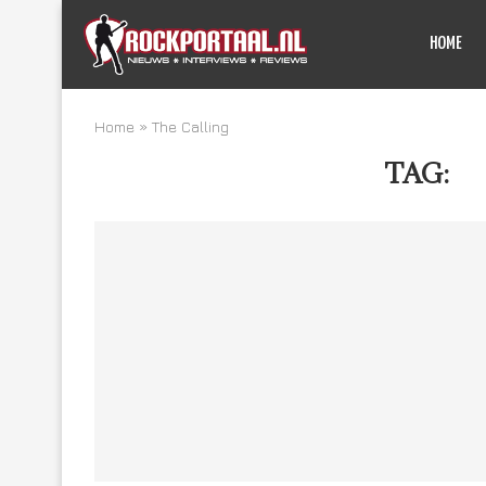
HOME
Home
»
The Calling
TAG:
T