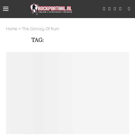
Home
»
The Convoy Of Ruin
TAG:
THE CONVOY OF RUIN