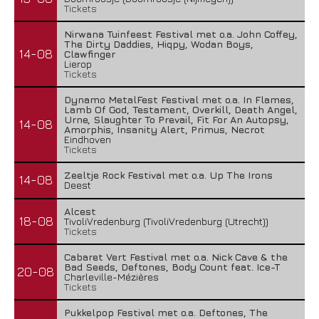
Tickets
Nirwana Tuinfeest Festival met o.a. John Coffey,
The Dirty Daddies, Hiqpy, Wodan Boys,
14-08
Clawfinger
Lierop
Tickets
Dynamo MetalFest Festival met o.a. In Flames,
Lamb Of God, Testament, Overkill, Death Angel,
Urne, Slaughter To Prevail, Fit For An Autopsy,
14-08
Amorphis, Insanity Alert, Primus, Necrot
Eindhoven
Tickets
Zeeltje Rock Festival met o.a. Up The Irons
14-08
Deest
Alcest
18-08
TivoliVredenburg (TivoliVredenburg (Utrecht))
Tickets
Cabaret Vert Festival met o.a. Nick Cave & the
Bad Seeds, Deftones, Body Count feat. Ice-T
20-08
Charleville-Mézières
Tickets
Pukkelpop Festival met o.a. Deftones, The