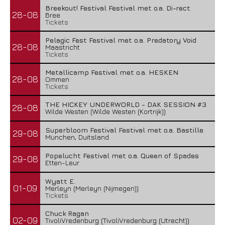
Breekout! Festival Festival met o.a. Di-rect
28-08
Bree
Tickets
Pelagic Fest Festival met o.a. Predatory Void
28-08
Maastricht
Tickets
Metallicamp Festival met o.a. HESKEN
28-08
Ommen
Tickets
THE HICKEY UNDERWORLD - DAK SESSION #3
28-08
Wilde Westen (Wilde Westen (Kortrijk))
Superbloom Festival Festival met o.a. Bastille
29-08
Munchen, Duitsland
Popelucht Festival met o.a. Queen of Spades
29-08
Etten-Leur
Wyatt E.
01-09
Merleyn (Merleyn (Nijmegen))
Tickets
Chuck Ragan
02-09
TivoliVredenburg (TivoliVredenburg (Utrecht))