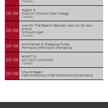
Tickets
Wyatt E.
02-09
Musicon (Musicon (Den Haag))
Tickets
Live On The Beach Festival met o.a. Di-rect,
Anouk
03-09
Scheveningen
Tickets
Antimatter & Sleeping Pulse
03-09
Metropool (Metropool (Hengelo))
WYATT E.
03-09
ACU (ACU (Utrecht))
Tickets
Chuck Ragan
03-09
Café Wilhelmina (Café Wilhelmina (Eindhoven))