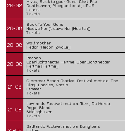
Hives, Stick to your Guns, Chat Pile,
20-08
Deafheaven, Ploegendienst, dEUS
Hasselt
Tickets
Stick To Your Guns
20-08
Nieuwe Nor (Nieuwe Nor (Heerlen))
Tickets
Wolfmother
20-08
Hedon (Hedon (Zwolle))
Racoon
Openluchttheater Hertme (Openluchttheater
20-08
Hertme (Hertme))
Tickets
Glemmer Beach Festival Festival met o.a. The
Dirty Daddies, Krezip
21-08
Lemmer
Tickets
Lowlands Festival met o.a. Terzij De Horde,
Royal Blood
21-08
Biddinghuizen
Tickets
Badlands Festival met o.a. Bongloard
21-08
Lottum