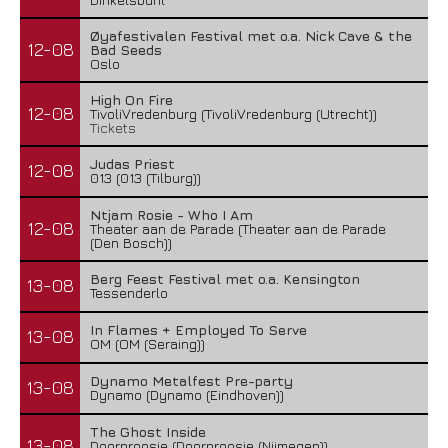
Øyafestivalen Festival met o.a. Nick Cave & the
12-08
Bad Seeds
Oslo
High On Fire
12-08
TivoliVredenburg (TivoliVredenburg (Utrecht))
Tickets
Judas Priest
12-08
013 (013 (Tilburg))
Ntjam Rosie - Who I Am
12-08
Theater aan de Parade (Theater aan de Parade
(Den Bosch))
Berg Feest Festival met o.a. Kensington
13-08
Tessenderlo
In Flames + Employed To Serve
13-08
OM (OM (Seraing))
Dynamo Metalfest Pre-party
13-08
Dynamo (Dynamo (Eindhoven))
The Ghost Inside
13-08
Doornroosje (Doornroosje (Nijmegen))