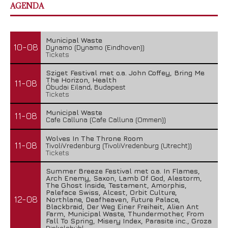
AGENDA
Municipal Waste
10-08
Dynamo (Dynamo (Eindhoven))
Tickets
Sziget Festival met o.a. John Coffey, Bring Me
The Horizon, Health
11-08
Óbudai Eiland, Budapest
Tickets
Municipal Waste
11-08
Cafe Calluna (Cafe Calluna (Ommen))
Wolves In The Throne Room
11-08
TivoliVredenburg (TivoliVredenburg (Utrecht))
Tickets
Summer Breeze Festival met o.a. In Flames,
Arch Enemy, Saxon, Lamb Of God, Alestorm,
The Ghost Inside, Testament, Amorphis,
Paleface Swiss, Alcest, Orbit Culture,
12-08
Northlane, Deafheaven, Future Palace,
Blackbraid, Der Weg Einer Freiheit, Alien Ant
Farm, Municipal Waste, Thundermother, From
Fall To Spring, Misery Index, Parasite inc., Groza
Dinkelsbühl