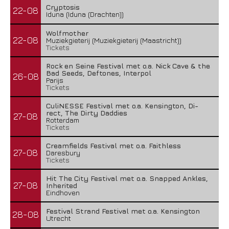
Cryptosis
22-08
Iduna (Iduna (Drachten))
Wolfmother
22-08
Muziekgieterij (Muziekgieterij (Maastricht))
Tickets
Rock en Seine Festival met o.a. Nick Cave & the
Bad Seeds, Deftones, Interpol
26-08
Parijs
Tickets
CuliNESSE Festival met o.a. Kensington, Di-
rect, The Dirty Daddies
27-08
Rotterdam
Tickets
Creamfields Festival met o.a. Faithless
27-08
Daresbury
Tickets
Hit The City Festival met o.a. Snapped Ankles,
27-08
Inherited
Eindhoven
Festival Strand Festival met o.a. Kensington
28-08
Utrecht