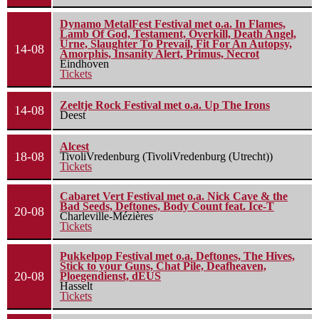
Dynamo MetalFest Festival met o.a. In Flames,
Lamb Of God, Testament, Overkill, Death Angel,
Urne, Slaughter To Prevail, Fit For An Autopsy,
14-08
Amorphis, Insanity Alert, Primus, Necrot
Eindhoven
Tickets
Zeeltje Rock Festival met o.a. Up The Irons
14-08
Deest
Alcest
18-08
TivoliVredenburg (TivoliVredenburg (Utrecht))
Tickets
Cabaret Vert Festival met o.a. Nick Cave & the
Bad Seeds, Deftones, Body Count feat. Ice-T
20-08
Charleville-Mézières
Tickets
Pukkelpop Festival met o.a. Deftones, The Hives,
Stick to your Guns, Chat Pile, Deafheaven,
20-08
Ploegendienst, dEUS
Hasselt
Tickets