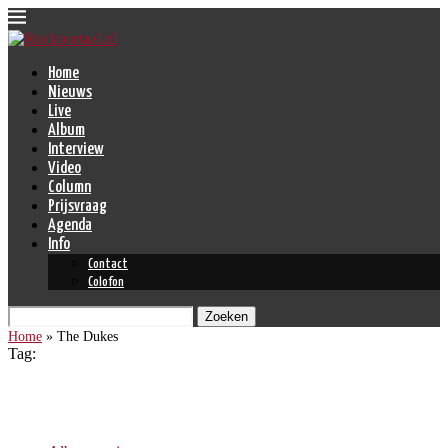
Home
Nieuws
Live
Album
Interview
Video
Column
Prijsvraag
Agenda
Info
Contact
Colofon
Zoeken
Home
»
The Dukes
Tag:
The Dukes