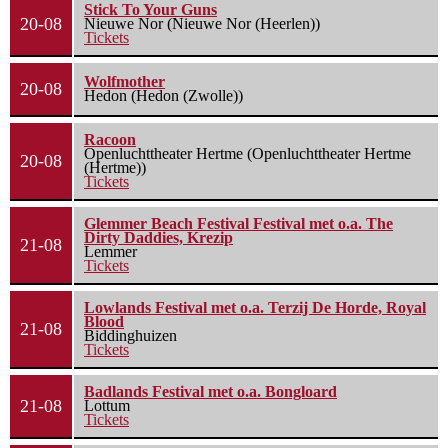
Stick To Your Guns
20-08
Nieuwe Nor (Nieuwe Nor (Heerlen))
Tickets
Wolfmother
20-08
Hedon (Hedon (Zwolle))
Racoon
Openluchttheater Hertme (Openluchttheater Hertme
20-08
(Hertme))
Tickets
Glemmer Beach Festival Festival met o.a. The
Dirty Daddies, Krezip
21-08
Lemmer
Tickets
Lowlands Festival met o.a. Terzij De Horde, Royal
Blood
21-08
Biddinghuizen
Tickets
Badlands Festival met o.a. Bongloard
21-08
Lottum
Tickets