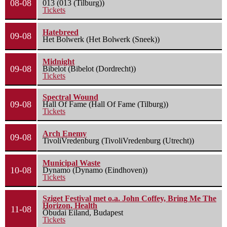
08-08
013 (013 (Tilburg))
Tickets
Hatebreed
09-08
Het Bolwerk (Het Bolwerk (Sneek))
Midnight
09-08
Bibelot (Bibelot (Dordrecht))
Tickets
Spectral Wound
09-08
Hall Of Fame (Hall Of Fame (Tilburg))
Tickets
Arch Enemy
09-08
TivoliVredenburg (TivoliVredenburg (Utrecht))
Municipal Waste
10-08
Dynamo (Dynamo (Eindhoven))
Tickets
Sziget Festival met o.a. John Coffey, Bring Me The
Horizon, Health
11-08
Óbudai Eiland, Budapest
Tickets