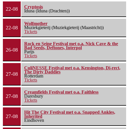
Cryptosis
22-08
Iduna (Iduna (Drachten))
Wolfmother
22-08
Muziekgieterij (Muziekgieterij (Maastricht))
Tickets
Rock en Seine Festival met o.a. Nick Cave & the
Bad Seeds, Deftones, Interpol
26-08
Parijs
Tickets
CuliNESSE Festival met o.a. Kensington, Di-rect,
The Dirty Daddies
27-08
Rotterdam
Tickets
Creamfields Festival met o.a. Faithless
27-08
Daresbury
Tickets
Hit The City Festival met o.a. Snapped Ankles,
27-08
Inherited
Eindhoven