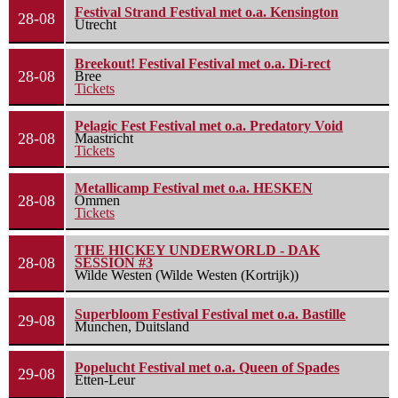
Festival Strand Festival met o.a. Kensington
28-08
Utrecht
Breekout! Festival Festival met o.a. Di-rect
28-08
Bree
Tickets
Pelagic Fest Festival met o.a. Predatory Void
28-08
Maastricht
Tickets
Metallicamp Festival met o.a. HESKEN
28-08
Ommen
Tickets
THE HICKEY UNDERWORLD - DAK
28-08
SESSION #3
Wilde Westen (Wilde Westen (Kortrijk))
Superbloom Festival Festival met o.a. Bastille
29-08
Munchen, Duitsland
Popelucht Festival met o.a. Queen of Spades
29-08
Etten-Leur