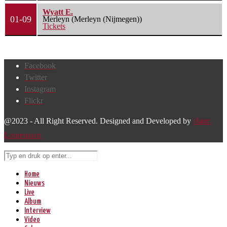
Wyatt E.
01-09
Merleyn (Merleyn (Nijmegen))
Tickets
Facebook
Twitter
Instagram
Flickr
@2023 - All Right Reserved. Designed and Developed by
Harm
Lourenssen
Home
Nieuws
Live
Album
Interview
Video