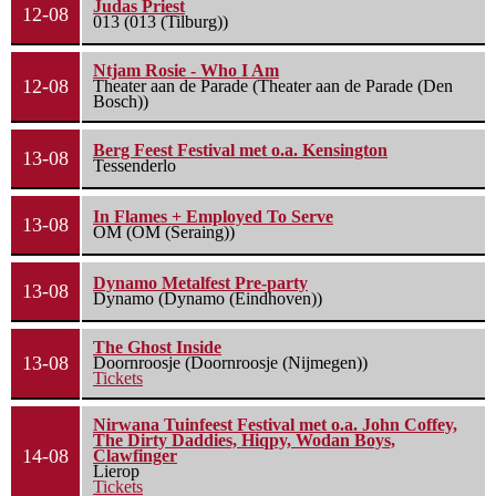
Judas Priest
12-08
013 (013 (Tilburg))
Ntjam Rosie - Who I Am
12-08
Theater aan de Parade (Theater aan de Parade (Den
Bosch))
Berg Feest Festival met o.a. Kensington
13-08
Tessenderlo
In Flames + Employed To Serve
13-08
OM (OM (Seraing))
Dynamo Metalfest Pre-party
13-08
Dynamo (Dynamo (Eindhoven))
The Ghost Inside
13-08
Doornroosje (Doornroosje (Nijmegen))
Tickets
Nirwana Tuinfeest Festival met o.a. John Coffey,
The Dirty Daddies, Hiqpy, Wodan Boys,
14-08
Clawfinger
Lierop
Tickets