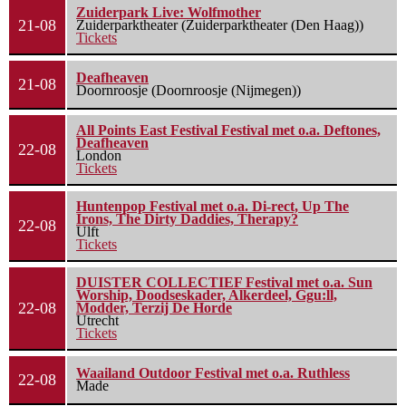
Zuiderpark Live: Wolfmother
21-08
Zuiderparktheater (Zuiderparktheater (Den Haag))
Tickets
Deafheaven
21-08
Doornroosje (Doornroosje (Nijmegen))
All Points East Festival Festival met o.a. Deftones,
Deafheaven
22-08
London
Tickets
Huntenpop Festival met o.a. Di-rect, Up The
Irons, The Dirty Daddies, Therapy?
22-08
Ulft
Tickets
DUISTER COLLECTIEF Festival met o.a. Sun
Worship, Doodseskader, Alkerdeel, Ggu:ll,
22-08
Modder, Terzij De Horde
Utrecht
Tickets
Waailand Outdoor Festival met o.a. Ruthless
22-08
Made