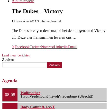
Album review
The Dukes – Victory
15 november 2011
3 minuten leestijd
The Dukes brengen deze maand het debuut genaamd Victory
uit. Deze vier fransmannen leveren ons …
0
Facebook
Twitter
Pinterest
Linkedin
Email
Laad meer berichten
Zoeken
Zoeken
Agenda
Wolfmother
08-08
TivoliVredenburg (TivoliVredenburg (Utrecht))
Body Count ft. Ice-T