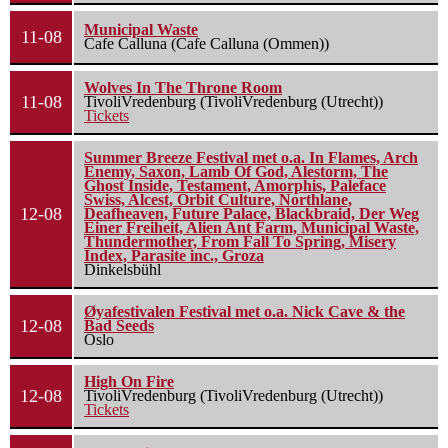
Municipal Waste
11-08
Cafe Calluna (Cafe Calluna (Ommen))
Wolves In The Throne Room
11-08
TivoliVredenburg (TivoliVredenburg (Utrecht))
Tickets
Summer Breeze Festival met o.a. In Flames, Arch
Enemy, Saxon, Lamb Of God, Alestorm, The
Ghost Inside, Testament, Amorphis, Paleface
Swiss, Alcest, Orbit Culture, Northlane,
12-08
Deafheaven, Future Palace, Blackbraid, Der Weg
Einer Freiheit, Alien Ant Farm, Municipal Waste,
Thundermother, From Fall To Spring, Misery
Index, Parasite inc., Groza
Dinkelsbühl
Øyafestivalen Festival met o.a. Nick Cave & the
12-08
Bad Seeds
Oslo
High On Fire
12-08
TivoliVredenburg (TivoliVredenburg (Utrecht))
Tickets