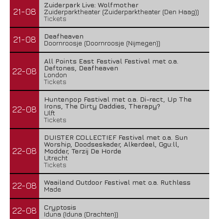
Zuiderpark Live: Wolfmother
21-08
Zuiderparktheater (Zuiderparktheater (Den Haag))
Tickets
Deafheaven
21-08
Doornroosje (Doornroosje (Nijmegen))
All Points East Festival Festival met o.a.
Deftones, Deafheaven
22-08
London
Tickets
Huntenpop Festival met o.a. Di-rect, Up The
Irons, The Dirty Daddies, Therapy?
22-08
Ulft
Tickets
DUISTER COLLECTIEF Festival met o.a. Sun
Worship, Doodseskader, Alkerdeel, Ggu:ll,
22-08
Modder, Terzij De Horde
Utrecht
Tickets
Waailand Outdoor Festival met o.a. Ruthless
22-08
Made
Cryptosis
22-08
Iduna (Iduna (Drachten))