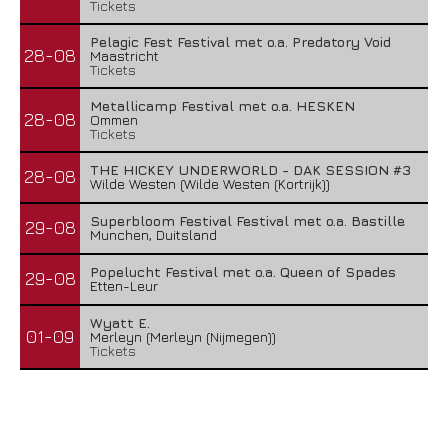
Tickets
Pelagic Fest Festival met o.a. Predatory Void
28-08
Maastricht
Tickets
Metallicamp Festival met o.a. HESKEN
28-08
Ommen
Tickets
THE HICKEY UNDERWORLD - DAK SESSION #3
28-08
Wilde Westen (Wilde Westen (Kortrijk))
Superbloom Festival Festival met o.a. Bastille
29-08
Munchen, Duitsland
Popelucht Festival met o.a. Queen of Spades
29-08
Etten-Leur
Wyatt E.
01-09
Merleyn (Merleyn (Nijmegen))
Tickets