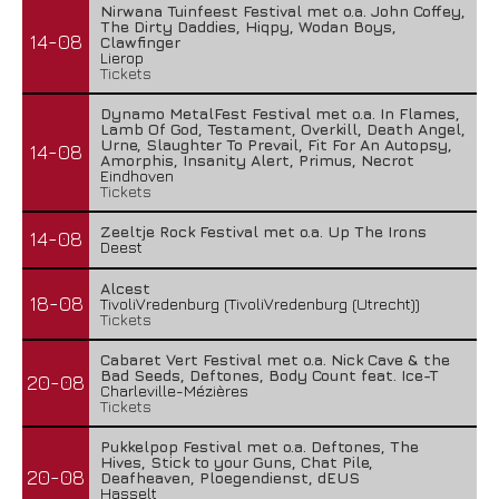
Nirwana Tuinfeest Festival met o.a. John Coffey,
The Dirty Daddies, Hiqpy, Wodan Boys,
14-08
Clawfinger
Lierop
Tickets
Dynamo MetalFest Festival met o.a. In Flames,
Lamb Of God, Testament, Overkill, Death Angel,
Urne, Slaughter To Prevail, Fit For An Autopsy,
14-08
Amorphis, Insanity Alert, Primus, Necrot
Eindhoven
Tickets
Zeeltje Rock Festival met o.a. Up The Irons
14-08
Deest
Alcest
18-08
TivoliVredenburg (TivoliVredenburg (Utrecht))
Tickets
Cabaret Vert Festival met o.a. Nick Cave & the
Bad Seeds, Deftones, Body Count feat. Ice-T
20-08
Charleville-Mézières
Tickets
Pukkelpop Festival met o.a. Deftones, The
Hives, Stick to your Guns, Chat Pile,
20-08
Deafheaven, Ploegendienst, dEUS
Hasselt