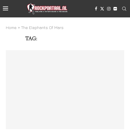
Home
»
The Elephants Of Mars
TAG:
THE ELEPHANTS OF MARS