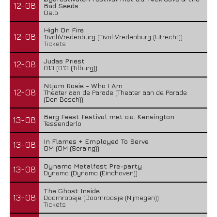
12-08
Bad Seeds
Oslo
High On Fire
12-08
TivoliVredenburg (TivoliVredenburg (Utrecht))
Tickets
Judas Priest
12-08
013 (013 (Tilburg))
Ntjam Rosie - Who I Am
12-08
Theater aan de Parade (Theater aan de Parade
(Den Bosch))
Berg Feest Festival met o.a. Kensington
13-08
Tessenderlo
In Flames + Employed To Serve
13-08
OM (OM (Seraing))
Dynamo Metalfest Pre-party
13-08
Dynamo (Dynamo (Eindhoven))
The Ghost Inside
13-08
Doornroosje (Doornroosje (Nijmegen))
Tickets