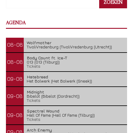
ZOEKEN
AGENDA
Wolfmother
08-08
TivoliVredenburg (TivoliVredenburg (Utrecht))
Body Count ft. Ice-T
08-08
013 (013 (Tilburg))
Tickets
Hatebreed
09-08
Het Bolwerk (Het Bolwerk (Sneek))
Midnight
09-08
Bibelot (Bibelot (Dordrecht))
Tickets
Spectral Wound
09-08
Hall Of Fame (Hall Of Fame (Tilburg))
Tickets
Arch Enemy
09-08