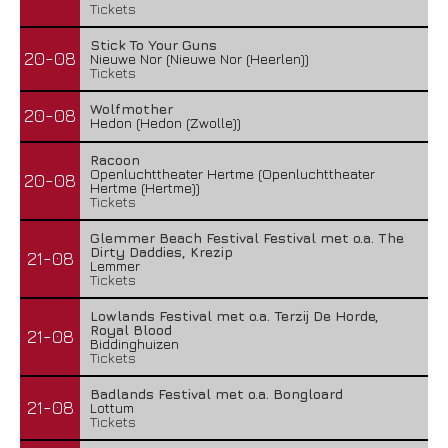
Tickets
Stick To Your Guns
20-08
Nieuwe Nor (Nieuwe Nor (Heerlen))
Tickets
Wolfmother
20-08
Hedon (Hedon (Zwolle))
Racoon
Openluchttheater Hertme (Openluchttheater
20-08
Hertme (Hertme))
Tickets
Glemmer Beach Festival Festival met o.a. The
Dirty Daddies, Krezip
21-08
Lemmer
Tickets
Lowlands Festival met o.a. Terzij De Horde,
Royal Blood
21-08
Biddinghuizen
Tickets
Badlands Festival met o.a. Bongloard
21-08
Lottum
Tickets