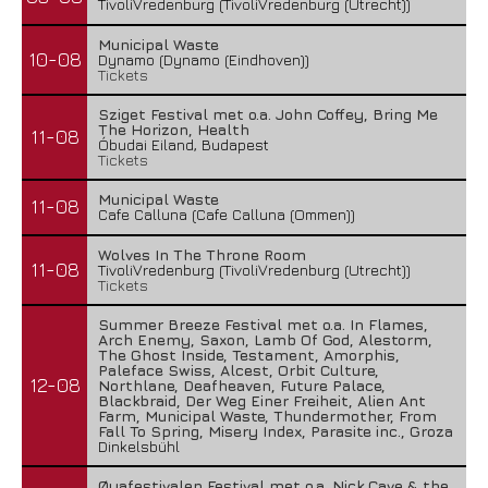
TivoliVredenburg (TivoliVredenburg (Utrecht))
Municipal Waste
10-08
Dynamo (Dynamo (Eindhoven))
Tickets
Sziget Festival met o.a. John Coffey, Bring Me
The Horizon, Health
11-08
Óbudai Eiland, Budapest
Tickets
Municipal Waste
11-08
Cafe Calluna (Cafe Calluna (Ommen))
Wolves In The Throne Room
11-08
TivoliVredenburg (TivoliVredenburg (Utrecht))
Tickets
Summer Breeze Festival met o.a. In Flames,
Arch Enemy, Saxon, Lamb Of God, Alestorm,
The Ghost Inside, Testament, Amorphis,
Paleface Swiss, Alcest, Orbit Culture,
12-08
Northlane, Deafheaven, Future Palace,
Blackbraid, Der Weg Einer Freiheit, Alien Ant
Farm, Municipal Waste, Thundermother, From
Fall To Spring, Misery Index, Parasite inc., Groza
Dinkelsbühl
Øyafestivalen Festival met o.a. Nick Cave & the