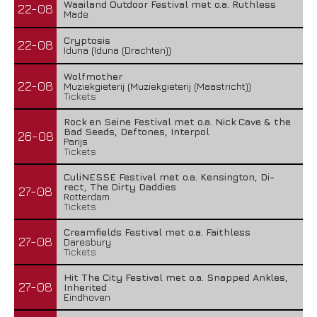
Waailand Outdoor Festival met o.a. Ruthless
22-08
Made
Cryptosis
22-08
Iduna (Iduna (Drachten))
Wolfmother
22-08
Muziekgieterij (Muziekgieterij (Maastricht))
Tickets
Rock en Seine Festival met o.a. Nick Cave & the
Bad Seeds, Deftones, Interpol
26-08
Parijs
Tickets
CuliNESSE Festival met o.a. Kensington, Di-
rect, The Dirty Daddies
27-08
Rotterdam
Tickets
Creamfields Festival met o.a. Faithless
27-08
Daresbury
Tickets
Hit The City Festival met o.a. Snapped Ankles,
27-08
Inherited
Eindhoven