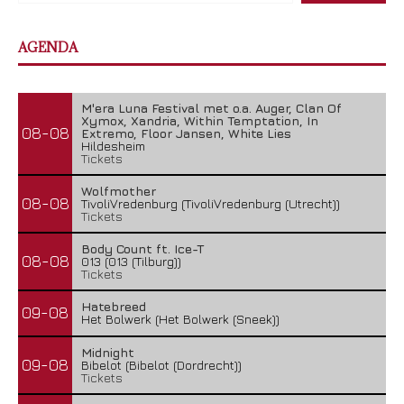
AGENDA
M'era Luna Festival met o.a. Auger, Clan Of
Xymox, Xandria, Within Temptation, In
08-08
Extremo, Floor Jansen, White Lies
Hildesheim
Tickets
Wolfmother
08-08
TivoliVredenburg (TivoliVredenburg (Utrecht))
Tickets
Body Count ft. Ice-T
08-08
013 (013 (Tilburg))
Tickets
Hatebreed
09-08
Het Bolwerk (Het Bolwerk (Sneek))
Midnight
09-08
Bibelot (Bibelot (Dordrecht))
Tickets