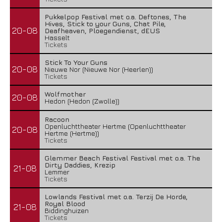
Pukkelpop Festival met o.a. Deftones, The
Hives, Stick to your Guns, Chat Pile,
20-08
Deafheaven, Ploegendienst, dEUS
Hasselt
Tickets
Stick To Your Guns
20-08
Nieuwe Nor (Nieuwe Nor (Heerlen))
Tickets
Wolfmother
20-08
Hedon (Hedon (Zwolle))
Racoon
Openluchttheater Hertme (Openluchttheater
20-08
Hertme (Hertme))
Tickets
Glemmer Beach Festival Festival met o.a. The
Dirty Daddies, Krezip
21-08
Lemmer
Tickets
Lowlands Festival met o.a. Terzij De Horde,
Royal Blood
21-08
Biddinghuizen
Tickets