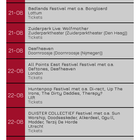
Badlands Festival met o.a. Bongloard
21-08
Lottum
Tickets
Zuiderpark Live: Wolfmother
21-08
Zuiderparktheater (Zuiderparktheater (Den Haag))
Tickets
Deafheaven
21-08
Doornroosje (Doornroosje (Nijmegen))
All Points East Festival Festival met o.a.
Deftones, Deafheaven
22-08
London
Tickets
Huntenpop Festival met o.a. Di-rect, Up The
Irons, The Dirty Daddies, Therapy?
22-08
Ulft
Tickets
DUISTER COLLECTIEF Festival met o.a. Sun
Worship, Doodseskader, Alkerdeel, Ggu:ll,
22-08
Modder, Terzij De Horde
Utrecht
Tickets