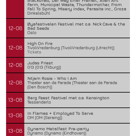
Blackbraid, Der Weg Einer Freiheit, Alien Ant
Farm, Municipal Waste, Thundermother, From
Fall To Spring, Misery Index, Parasite inc., Groza
Dinkelsbühl
Øyafestivalen Festival met o.a. Nick Cave & the
12-08
Bad Seeds
Oslo
High On Fire
12-08
TivoliVredenburg (TivoliVredenburg (Utrecht))
Tickets
Judas Priest
12-08
013 (013 (Tilburg))
Ntjam Rosie - Who I Am
12-08
Theater aan de Parade (Theater aan de Parade
(Den Bosch))
Berg Feest Festival met o.a. Kensington
13-08
Tessenderlo
In Flames + Employed To Serve
13-08
OM (OM (Seraing))
Dynamo Metalfest Pre-party
13-08
Dynamo (Dynamo (Eindhoven))