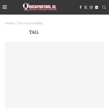
Home
»
The Future Bites
TAG:
THE FUTURE BITES