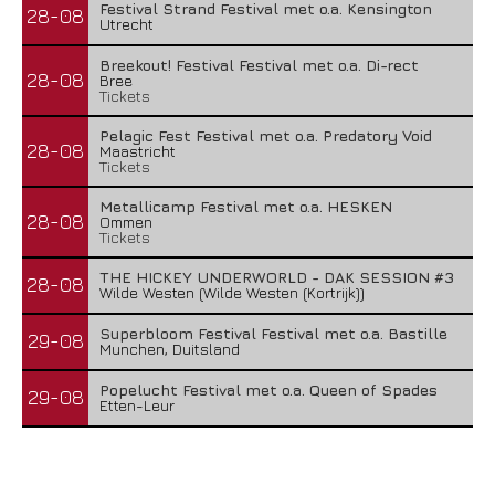
Festival Strand Festival met o.a. Kensington
28-08
Utrecht
Breekout! Festival Festival met o.a. Di-rect
28-08
Bree
Tickets
Pelagic Fest Festival met o.a. Predatory Void
28-08
Maastricht
Tickets
Metallicamp Festival met o.a. HESKEN
28-08
Ommen
Tickets
THE HICKEY UNDERWORLD - DAK SESSION #3
28-08
Wilde Westen (Wilde Westen (Kortrijk))
Superbloom Festival Festival met o.a. Bastille
29-08
Munchen, Duitsland
Popelucht Festival met o.a. Queen of Spades
29-08
Etten-Leur