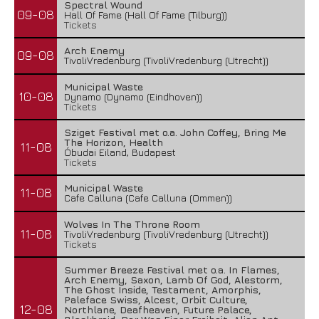
Spectral Wound
09-08
Hall Of Fame (Hall Of Fame (Tilburg))
Tickets
Arch Enemy
09-08
TivoliVredenburg (TivoliVredenburg (Utrecht))
Municipal Waste
10-08
Dynamo (Dynamo (Eindhoven))
Tickets
Sziget Festival met o.a. John Coffey, Bring Me
The Horizon, Health
11-08
Óbudai Eiland, Budapest
Tickets
Municipal Waste
11-08
Cafe Calluna (Cafe Calluna (Ommen))
Wolves In The Throne Room
11-08
TivoliVredenburg (TivoliVredenburg (Utrecht))
Tickets
Summer Breeze Festival met o.a. In Flames,
Arch Enemy, Saxon, Lamb Of God, Alestorm,
The Ghost Inside, Testament, Amorphis,
Paleface Swiss, Alcest, Orbit Culture,
12-08
Northlane, Deafheaven, Future Palace,