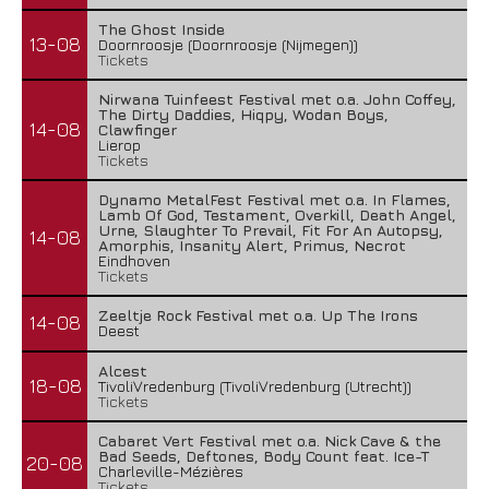
The Ghost Inside
13-08
Doornroosje (Doornroosje (Nijmegen))
Tickets
Nirwana Tuinfeest Festival met o.a. John Coffey,
The Dirty Daddies, Hiqpy, Wodan Boys,
14-08
Clawfinger
Lierop
Tickets
Dynamo MetalFest Festival met o.a. In Flames,
Lamb Of God, Testament, Overkill, Death Angel,
Urne, Slaughter To Prevail, Fit For An Autopsy,
14-08
Amorphis, Insanity Alert, Primus, Necrot
Eindhoven
Tickets
Zeeltje Rock Festival met o.a. Up The Irons
14-08
Deest
Alcest
18-08
TivoliVredenburg (TivoliVredenburg (Utrecht))
Tickets
Cabaret Vert Festival met o.a. Nick Cave & the
Bad Seeds, Deftones, Body Count feat. Ice-T
20-08
Charleville-Mézières
Tickets