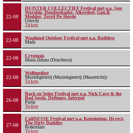
DUISTER COLLECTIEF Festival met o.a. Sun
Worship, Doodseskader, Alkerdeel, Ggu:ll,
22-08
Modder, Terzij De Horde
Utrecht
Tickets
Waailand Outdoor Festival met o.a. Ruthless
22-08
Made
Cryptosis
22-08
Iduna (Iduna (Drachten))
Wolfmother
22-08
Muziekgieterij (Muziekgieterij (Maastricht))
Tickets
Rock en Seine Festival met o.a. Nick Cave & the
Bad Seeds, Deftones, Interpol
26-08
Parijs
Tickets
CuliNESSE Festival met o.a. Kensington, Di-rect,
The Dirty Daddies
27-08
Rotterdam
Tickets