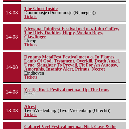
The Ghost Inside
13-08
Doornroosje (Doornroosje (Nijmegen))
Tickets
Nirwana Tuinfeest Festival met o.a. John Coffey,
The Dirty Daddies, Hiqpy, Wodan Boys,
14-08
Clawfinger
Lierop
Tickets
Dynamo MetalFest Festival met o.a. In Flames,
Lamb Of God, Testament, Overkill, Death Angel,
Urne, Slaughter To Prevail, Fit For An Autopsy,
14-08
Amorphis, Insanity Alert, Primus, Necrot
Eindhoven
Tickets
Zeeltje Rock Festival met o.a. Up The Irons
14-08
Deest
Alcest
18-08
TivoliVredenburg (TivoliVredenburg (Utrecht))
Tickets
Cabaret Vert Festival met o.a. Nick Cave & the