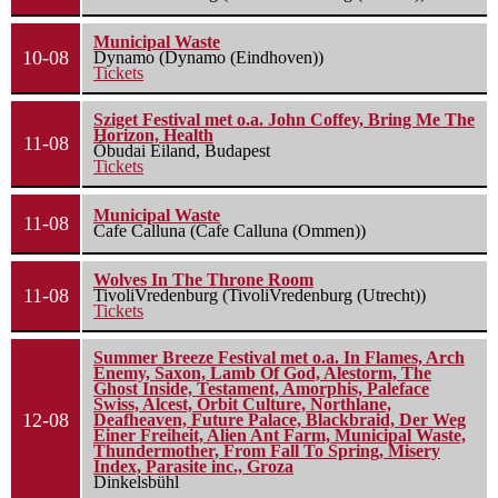
Municipal Waste
10-08
Dynamo (Dynamo (Eindhoven))
Tickets
Sziget Festival met o.a. John Coffey, Bring Me The
Horizon, Health
11-08
Óbudai Eiland, Budapest
Tickets
Municipal Waste
11-08
Cafe Calluna (Cafe Calluna (Ommen))
Wolves In The Throne Room
11-08
TivoliVredenburg (TivoliVredenburg (Utrecht))
Tickets
Summer Breeze Festival met o.a. In Flames, Arch
Enemy, Saxon, Lamb Of God, Alestorm, The
Ghost Inside, Testament, Amorphis, Paleface
Swiss, Alcest, Orbit Culture, Northlane,
12-08
Deafheaven, Future Palace, Blackbraid, Der Weg
Einer Freiheit, Alien Ant Farm, Municipal Waste,
Thundermother, From Fall To Spring, Misery
Index, Parasite inc., Groza
Dinkelsbühl