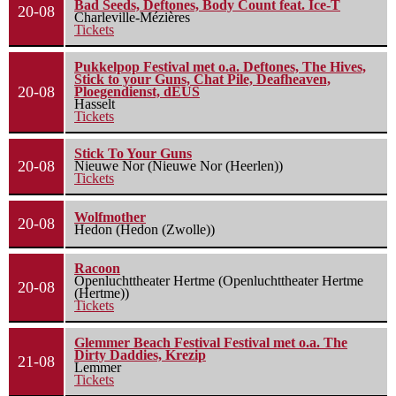
Bad Seeds, Deftones, Body Count feat. Ice-T
20-08
Charleville-Mézières
Tickets
Pukkelpop Festival met o.a. Deftones, The Hives,
Stick to your Guns, Chat Pile, Deafheaven,
20-08
Ploegendienst, dEUS
Hasselt
Tickets
Stick To Your Guns
20-08
Nieuwe Nor (Nieuwe Nor (Heerlen))
Tickets
Wolfmother
20-08
Hedon (Hedon (Zwolle))
Racoon
Openluchttheater Hertme (Openluchttheater Hertme
20-08
(Hertme))
Tickets
Glemmer Beach Festival Festival met o.a. The
Dirty Daddies, Krezip
21-08
Lemmer
Tickets