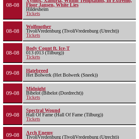
Xymox, Xandria, Within Temptation, In Extremo,
08-08
Floor Jansen, White Lies
Hildesheim
Tickets
Wolfmother
08-08
TivoliVredenburg (TivoliVredenburg (Utrecht))
Tickets
Body Count ft. Ice-T
08-08
013 (013 (Tilburg))
Tickets
Hatebreed
09-08
Het Bolwerk (Het Bolwerk (Sneek))
Midnight
09-08
Bibelot (Bibelot (Dordrecht))
Tickets
Spectral Wound
09-08
Hall Of Fame (Hall Of Fame (Tilburg))
Tickets
Arch Enemy
09-08
TivoliVredenburg (TivoliVredenburg (Utrecht))