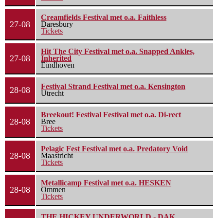
Creamfields Festival met o.a. Faithless
27-08
Daresbury
Tickets
Hit The City Festival met o.a. Snapped Ankles,
27-08
Inherited
Eindhoven
Festival Strand Festival met o.a. Kensington
28-08
Utrecht
Breekout! Festival Festival met o.a. Di-rect
28-08
Bree
Tickets
Pelagic Fest Festival met o.a. Predatory Void
28-08
Maastricht
Tickets
Metallicamp Festival met o.a. HESKEN
28-08
Ommen
Tickets
THE HICKEY UNDERWORLD - DAK