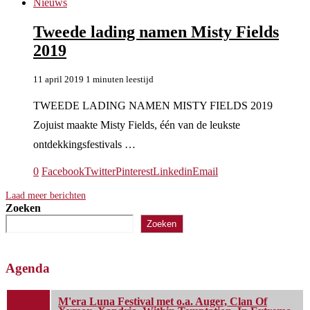
Nieuws
Tweede lading namen Misty Fields
2019
11 april 2019
1 minuten leestijd
TWEEDE LADING NAMEN MISTY FIELDS 2019
Zojuist maakte Misty Fields, één van de leukste
ontdekkingsfestivals …
0
Facebook
Twitter
Pinterest
Linkedin
Email
Laad meer berichten
Zoeken
Zoeken
Agenda
M'era Luna Festival met o.a. Auger, Clan Of