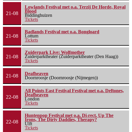
Lowlands Festival met o.a. Terzij De Horde, Royal
Blood
21-08
Biddinghuizen
Tickets
Badlands Festival met o.a. Bongloard
21-08
Lottum
Tickets
Zuiderpark Live: Wolfmother
21-08
Zuiderparktheater (Zuiderparktheater (Den Haag))
Tickets
Deafheaven
21-08
Doornroosje (Doornroosje (Nijmegen))
All Points East Festival Festival met o.a. Deftones,
Deafheaven
22-08
London
Tickets
Huntenpop Festival met o.a. Di-rect, Up The
Irons, The Dirty Daddies, Therapy?
22-08
Ulft
Tickets