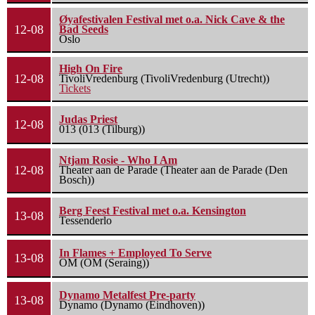
Øyafestivalen Festival met o.a. Nick Cave & the
12-08
Bad Seeds
Oslo
High On Fire
12-08
TivoliVredenburg (TivoliVredenburg (Utrecht))
Tickets
Judas Priest
12-08
013 (013 (Tilburg))
Ntjam Rosie - Who I Am
12-08
Theater aan de Parade (Theater aan de Parade (Den
Bosch))
Berg Feest Festival met o.a. Kensington
13-08
Tessenderlo
In Flames + Employed To Serve
13-08
OM (OM (Seraing))
Dynamo Metalfest Pre-party
13-08
Dynamo (Dynamo (Eindhoven))