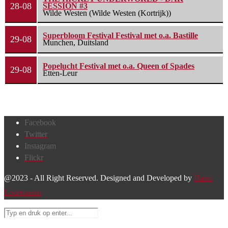
28-08
SESSION #3
Wilde Westen (Wilde Westen (Kortrijk))
Superbloom Festival Festival met o.a. Bastille
29-08
Munchen, Duitsland
Popelucht Festival met o.a. Queen of Spades
29-08
Etten-Leur
Facebook
Twitter
Instagram
Flickr
@2023 - All Right Reserved. Designed and Developed by
Harm
Lourenssen