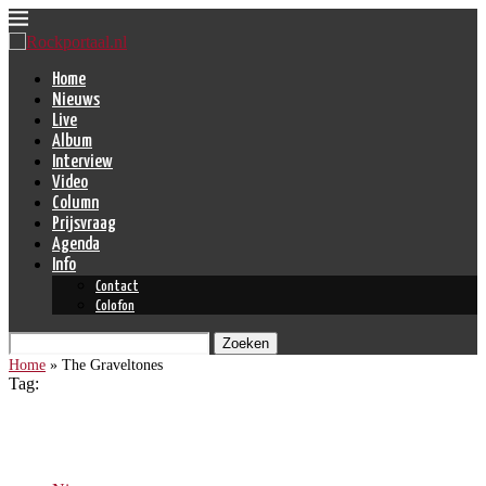
Home
Nieuws
Live
Album
Interview
Video
Column
Prijsvraag
Agenda
Info
Contact
Colofon
Zoeken
Home
»
The Graveltones
Tag:
The Graveltones