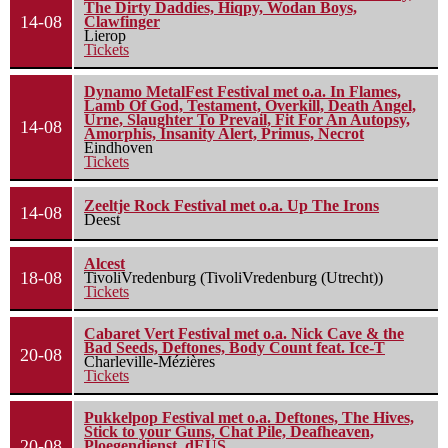
The Dirty Daddies, Hiqpy, Wodan Boys,
14-08
Clawfinger
Lierop
Tickets
Dynamo MetalFest Festival met o.a. In Flames,
Lamb Of God, Testament, Overkill, Death Angel,
Urne, Slaughter To Prevail, Fit For An Autopsy,
14-08
Amorphis, Insanity Alert, Primus, Necrot
Eindhoven
Tickets
Zeeltje Rock Festival met o.a. Up The Irons
14-08
Deest
Alcest
18-08
TivoliVredenburg (TivoliVredenburg (Utrecht))
Tickets
Cabaret Vert Festival met o.a. Nick Cave & the
Bad Seeds, Deftones, Body Count feat. Ice-T
20-08
Charleville-Mézières
Tickets
Pukkelpop Festival met o.a. Deftones, The Hives,
Stick to your Guns, Chat Pile, Deafheaven,
20-08
Ploegendienst, dEUS