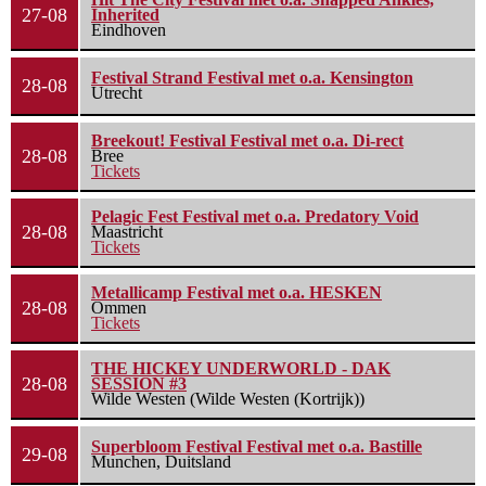
27-08
Inherited
Eindhoven
Festival Strand Festival met o.a. Kensington
28-08
Utrecht
Breekout! Festival Festival met o.a. Di-rect
28-08
Bree
Tickets
Pelagic Fest Festival met o.a. Predatory Void
28-08
Maastricht
Tickets
Metallicamp Festival met o.a. HESKEN
28-08
Ommen
Tickets
THE HICKEY UNDERWORLD - DAK
28-08
SESSION #3
Wilde Westen (Wilde Westen (Kortrijk))
Superbloom Festival Festival met o.a. Bastille
29-08
Munchen, Duitsland