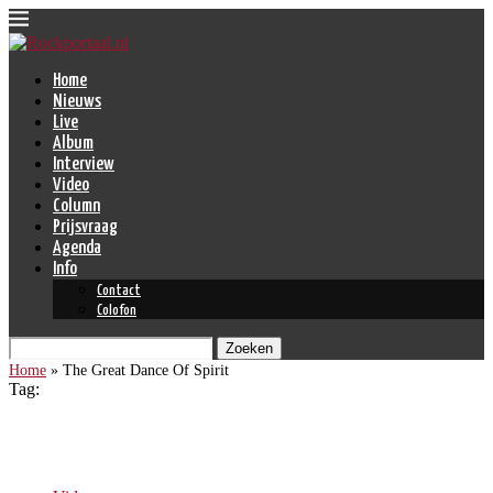
Home
Nieuws
Live
Album
Interview
Video
Column
Prijsvraag
Agenda
Info
Contact
Colofon
Zoeken
Home
»
The Great Dance Of Spirit
Tag:
The Great Dance Of Spirit