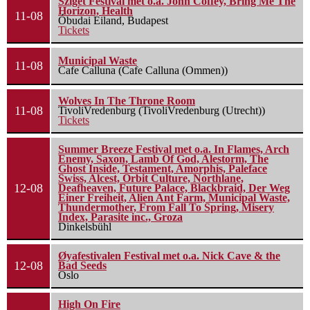
Sziget Festival met o.a. John Coffey, Bring Me The
Horizon, Health
11-08
Óbudai Eiland, Budapest
Tickets
Municipal Waste
11-08
Cafe Calluna (Cafe Calluna (Ommen))
Wolves In The Throne Room
11-08
TivoliVredenburg (TivoliVredenburg (Utrecht))
Tickets
Summer Breeze Festival met o.a. In Flames, Arch
Enemy, Saxon, Lamb Of God, Alestorm, The
Ghost Inside, Testament, Amorphis, Paleface
Swiss, Alcest, Orbit Culture, Northlane,
12-08
Deafheaven, Future Palace, Blackbraid, Der Weg
Einer Freiheit, Alien Ant Farm, Municipal Waste,
Thundermother, From Fall To Spring, Misery
Index, Parasite inc., Groza
Dinkelsbühl
Øyafestivalen Festival met o.a. Nick Cave & the
12-08
Bad Seeds
Oslo
High On Fire