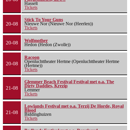
Hasselt
Tickets
Stick To Your Guns
20-08
Nieuwe Nor (Nieuwe Nor (Heerlen))
Tickets
Wolfmother
20-08
Hedon (Hedon (Zwolle))
Racoon
Openluchttheater Hertme (Openluchttheater Hertme
20-08
(Hertme))
Tickets
Glemmer Beach Festival Festival met o.a. The
Dirty Daddies, Krezip
21-08
Lemmer
Tickets
Lowlands Festival met o.a. Terzij De Horde, Royal
Blood
21-08
Biddinghuizen
Tickets