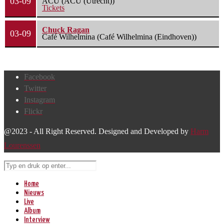
03-09
ACU (ACU (Utrecht))
Tickets
Chuck Ragan
03-09
Café Wilhelmina (Café Wilhelmina (Eindhoven))
Facebook
Twitter
Instagram
Flickr
@2023 - All Right Reserved. Designed and Developed by
Harm
Lourenssen
Home
Nieuws
Live
Album
Interview