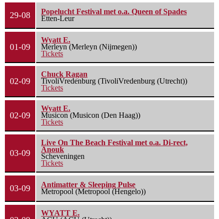
Popelucht Festival met o.a. Queen of Spades
29-08
Etten-Leur
Wyatt E.
01-09
Merleyn (Merleyn (Nijmegen))
Tickets
Chuck Ragan
02-09
TivoliVredenburg (TivoliVredenburg (Utrecht))
Tickets
Wyatt E.
02-09
Musicon (Musicon (Den Haag))
Tickets
Live On The Beach Festival met o.a. Di-rect,
Anouk
03-09
Scheveningen
Tickets
Antimatter & Sleeping Pulse
03-09
Metropool (Metropool (Hengelo))
WYATT E.