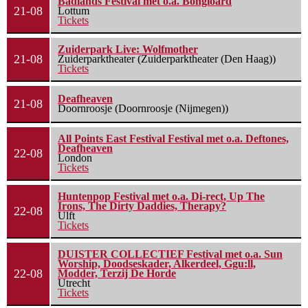
Badlands Festival met o.a. Bongloard
21-08
Lottum
Tickets
Zuiderpark Live: Wolfmother
21-08
Zuiderparktheater (Zuiderparktheater (Den Haag))
Tickets
Deafheaven
21-08
Doornroosje (Doornroosje (Nijmegen))
All Points East Festival Festival met o.a. Deftones,
Deafheaven
22-08
London
Tickets
Huntenpop Festival met o.a. Di-rect, Up The
Irons, The Dirty Daddies, Therapy?
22-08
Ulft
Tickets
DUISTER COLLECTIEF Festival met o.a. Sun
Worship, Doodseskader, Alkerdeel, Ggu:ll,
22-08
Modder, Terzij De Horde
Utrecht
Tickets