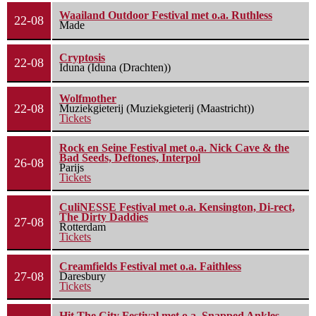
Waailand Outdoor Festival met o.a. Ruthless
22-08
Made
Cryptosis
22-08
Iduna (Iduna (Drachten))
Wolfmother
22-08
Muziekgieterij (Muziekgieterij (Maastricht))
Tickets
Rock en Seine Festival met o.a. Nick Cave & the
Bad Seeds, Deftones, Interpol
26-08
Parijs
Tickets
CuliNESSE Festival met o.a. Kensington, Di-rect,
The Dirty Daddies
27-08
Rotterdam
Tickets
Creamfields Festival met o.a. Faithless
27-08
Daresbury
Tickets
Hit The City Festival met o.a. Snapped Ankles,