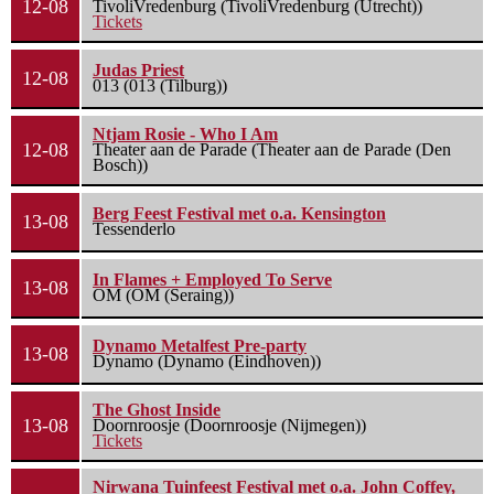
12-08
TivoliVredenburg (TivoliVredenburg (Utrecht))
Tickets
Judas Priest
12-08
013 (013 (Tilburg))
Ntjam Rosie - Who I Am
12-08
Theater aan de Parade (Theater aan de Parade (Den
Bosch))
Berg Feest Festival met o.a. Kensington
13-08
Tessenderlo
In Flames + Employed To Serve
13-08
OM (OM (Seraing))
Dynamo Metalfest Pre-party
13-08
Dynamo (Dynamo (Eindhoven))
The Ghost Inside
13-08
Doornroosje (Doornroosje (Nijmegen))
Tickets
Nirwana Tuinfeest Festival met o.a. John Coffey,