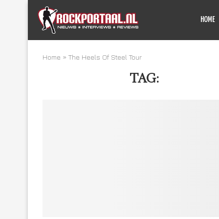
HOME
Home
»
The Heels Of Steel Tour
TAG:
THE HEE