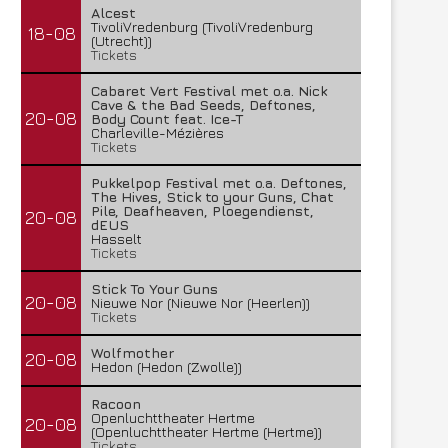
Alcest
TivoliVredenburg (TivoliVredenburg
18-08
(Utrecht))
Tickets
Cabaret Vert Festival met o.a. Nick
Cave & the Bad Seeds, Deftones,
20-08
Body Count feat. Ice-T
Charleville-Mézières
Tickets
Pukkelpop Festival met o.a. Deftones,
The Hives, Stick to your Guns, Chat
Pile, Deafheaven, Ploegendienst,
20-08
dEUS
Hasselt
Tickets
Stick To Your Guns
20-08
Nieuwe Nor (Nieuwe Nor (Heerlen))
Tickets
Wolfmother
20-08
Hedon (Hedon (Zwolle))
Racoon
Openluchttheater Hertme
20-08
(Openluchttheater Hertme (Hertme))
Tickets