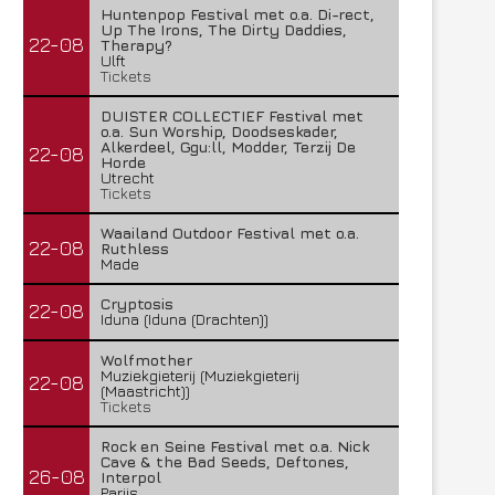
Huntenpop Festival met o.a. Di-rect,
Up The Irons, The Dirty Daddies,
22-08
Therapy?
Ulft
Tickets
DUISTER COLLECTIEF Festival met
o.a. Sun Worship, Doodseskader,
Alkerdeel, Ggu:ll, Modder, Terzij De
22-08
Horde
Utrecht
Tickets
Waailand Outdoor Festival met o.a.
22-08
Ruthless
Made
Cryptosis
22-08
Iduna (Iduna (Drachten))
Wolfmother
Muziekgieterij (Muziekgieterij
22-08
(Maastricht))
Tickets
Rock en Seine Festival met o.a. Nick
Cave & the Bad Seeds, Deftones,
26-08
Interpol
Parijs