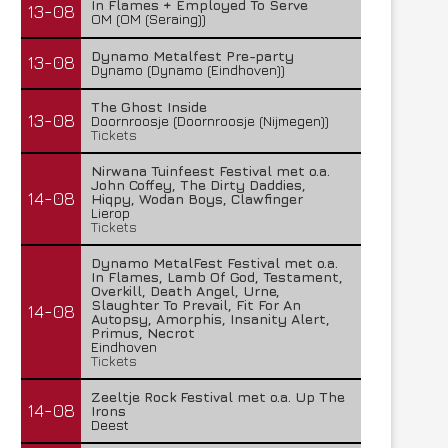
In Flames + Employed To Serve
13-08
OM (OM (Seraing))
Dynamo Metalfest Pre-party
13-08
Dynamo (Dynamo (Eindhoven))
The Ghost Inside
13-08
Doornroosje (Doornroosje (Nijmegen))
Tickets
Nirwana Tuinfeest Festival met o.a.
John Coffey, The Dirty Daddies,
14-08
Hiqpy, Wodan Boys, Clawfinger
Lierop
Tickets
Dynamo MetalFest Festival met o.a.
In Flames, Lamb Of God, Testament,
Overkill, Death Angel, Urne,
Slaughter To Prevail, Fit For An
14-08
Autopsy, Amorphis, Insanity Alert,
Primus, Necrot
Eindhoven
Tickets
Zeeltje Rock Festival met o.a. Up The
14-08
Irons
Deest