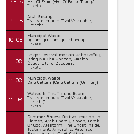
09-08
Hall Of Fame (Hall Of Fame (Tilburg))
Tickets
Arch Enemy
09-08
TivoliVredenburg (TivoliVredenburg
(Utrecht))
Municipal Waste
10-08
Dynamo (Dynamo (Eindhoven))
Tickets
Sziget Festival met o.a. John Coffey,
Bring Me The Horizon, Health
11-08
Óbudai Eiland, Budapest
Tickets
Municipal Waste
11-08
Cafe Calluna (Cafe Calluna (Ommen))
Wolves In The Throne Room
TivoliVredenburg (TivoliVredenburg
11-08
(Utrecht))
Tickets
Summer Breeze Festival met o.a. In
Flames, Arch Enemy, Saxon, Lamb
Of God, Alestorm, The Ghost Inside,
Testament, Amorphis, Paleface
Swiss, Alcest, Orbit Culture,