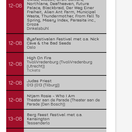
Northlane, Deafheaven, Future
12-08
Palace, Blackbraid, Der Weg Einer
Freiheit, Alien Ant Farm, Municipal
Waste, Thundermother, From Fall To
Spring, Misery Index, Parasite inc.,
Groza
Dinkelsbühl
Øyafestivalen Festival met o.a. Nick
12-08
Cave & the Bad Seeds
Oslo
High On Fire
TivoliVredenburg (TivoliVredenburg
12-08
(Utrecht))
Tickets
Judas Priest
12-08
013 (013 (Tilburg))
Ntjam Rosie - Who I Am
12-08
Theater aan de Parade (Theater aan de
Parade (Den Bosch))
Berg Feest Festival met o.a.
13-08
Kensington
Tessenderlo