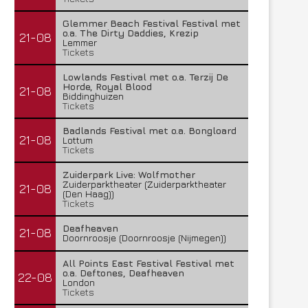
Glemmer Beach Festival Festival met
o.a. The Dirty Daddies, Krezip
21-08
Lemmer
Tickets
Lowlands Festival met o.a. Terzij De
Horde, Royal Blood
21-08
Biddinghuizen
Tickets
Badlands Festival met o.a. Bongloard
21-08
Lottum
Tickets
Zuiderpark Live: Wolfmother
Zuiderparktheater (Zuiderparktheater
21-08
(Den Haag))
Tickets
Deafheaven
21-08
Doornroosje (Doornroosje (Nijmegen))
All Points East Festival Festival met
o.a. Deftones, Deafheaven
22-08
London
Tickets