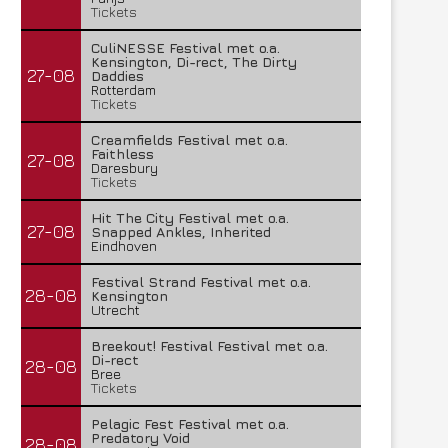
Tickets
CuliNESSE Festival met o.a.
Kensington, Di-rect, The Dirty
27-08
Daddies
Rotterdam
Tickets
Creamfields Festival met o.a.
Faithless
27-08
Daresbury
Tickets
Hit The City Festival met o.a.
27-08
Snapped Ankles, Inherited
Eindhoven
Festival Strand Festival met o.a.
28-08
Kensington
Utrecht
Breekout! Festival Festival met o.a.
Di-rect
28-08
Bree
Tickets
Pelagic Fest Festival met o.a.
Predatory Void
28-08