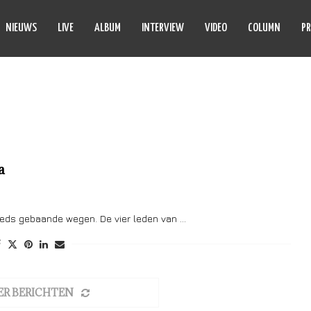
NIEUWS
LIVE
ALBUM
INTERVIEW
VIDEO
COLUMN
PR
IQUID MACHINE
a
reeds gebaande wegen. De vier leden van …
ER BERICHTEN