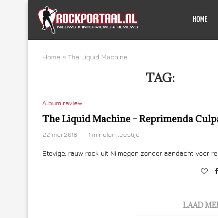
HOME
Home
»
The Liquid Machine
TAG:
THE L
Album review
The Liquid Machine – Reprimenda Culp
22 mei 2016
1 minuten leestijd
Stevige, rauw rock uit Nijmegen zonder aandacht voor 
LAAD ME