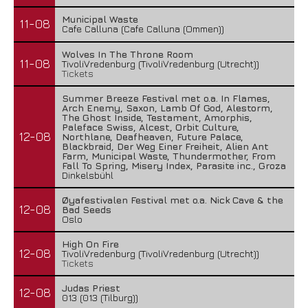
Municipal Waste
11-08
Cafe Calluna (Cafe Calluna (Ommen))
Wolves In The Throne Room
11-08
TivoliVredenburg (TivoliVredenburg (Utrecht))
Tickets
Summer Breeze Festival met o.a. In Flames,
Arch Enemy, Saxon, Lamb Of God, Alestorm,
The Ghost Inside, Testament, Amorphis,
Paleface Swiss, Alcest, Orbit Culture,
12-08
Northlane, Deafheaven, Future Palace,
Blackbraid, Der Weg Einer Freiheit, Alien Ant
Farm, Municipal Waste, Thundermother, From
Fall To Spring, Misery Index, Parasite inc., Groza
Dinkelsbühl
Øyafestivalen Festival met o.a. Nick Cave & the
12-08
Bad Seeds
Oslo
High On Fire
12-08
TivoliVredenburg (TivoliVredenburg (Utrecht))
Tickets
Judas Priest
12-08
013 (013 (Tilburg))