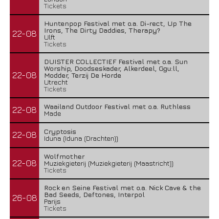
Tickets
Huntenpop Festival met o.a. Di-rect, Up The
Irons, The Dirty Daddies, Therapy?
22-08
Ulft
Tickets
DUISTER COLLECTIEF Festival met o.a. Sun
Worship, Doodseskader, Alkerdeel, Ggu:ll,
22-08
Modder, Terzij De Horde
Utrecht
Tickets
Waailand Outdoor Festival met o.a. Ruthless
22-08
Made
Cryptosis
22-08
Iduna (Iduna (Drachten))
Wolfmother
22-08
Muziekgieterij (Muziekgieterij (Maastricht))
Tickets
Rock en Seine Festival met o.a. Nick Cave & the
Bad Seeds, Deftones, Interpol
26-08
Parijs
Tickets