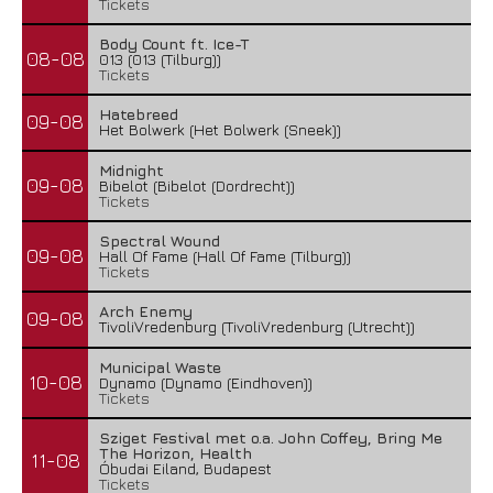
Tickets
Body Count ft. Ice-T
08-08
013 (013 (Tilburg))
Tickets
Hatebreed
09-08
Het Bolwerk (Het Bolwerk (Sneek))
Midnight
09-08
Bibelot (Bibelot (Dordrecht))
Tickets
Spectral Wound
09-08
Hall Of Fame (Hall Of Fame (Tilburg))
Tickets
Arch Enemy
09-08
TivoliVredenburg (TivoliVredenburg (Utrecht))
Municipal Waste
10-08
Dynamo (Dynamo (Eindhoven))
Tickets
Sziget Festival met o.a. John Coffey, Bring Me
The Horizon, Health
11-08
Óbudai Eiland, Budapest
Tickets