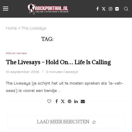
Home
»
The Livesays
TAG:
THE LIVESAYS
Album review
The Livesays – Hold On… Life Is Calling
10 september 2016
2 minuten leestijd
The Livesays (je schijnt het uit te moeten spreken als ‘le-vah-
sees’) is vooral een bandje …
LAAD MEER BERICHTEN