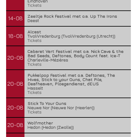
Eindhoven
Tickets
Zeeltje Rock Festival met o.a. Up The Irons
14-08
Deest
Alcest
18-08
TivoliVredenburg (TivoliVredenburg (Utrecht))
Tickets
Cabaret Vert Festival met o.a. Nick Cave & the
Bad Seeds, Deftones, Body Count feat. Ice-T
20-08
Charleville-Mézières
Tickets
Pukkelpop Festival met o.a. Deftones, The
Hives, Stick to your Guns, Chat Pile,
20-08
Deafheaven, Ploegendienst, dEUS
Hasselt
Tickets
Stick To Your Guns
20-08
Nieuwe Nor (Nieuwe Nor (Heerlen))
Tickets
Wolfmother
20-08
Hedon (Hedon (Zwolle))