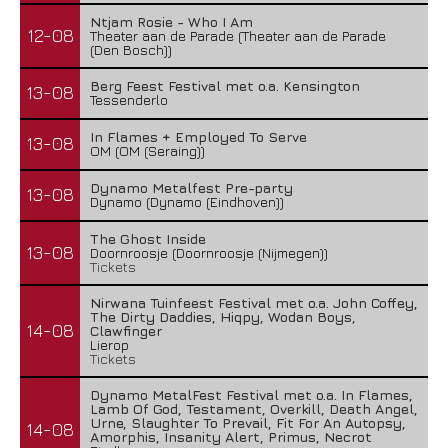
Ntjam Rosie - Who I Am
12-08
Theater aan de Parade (Theater aan de Parade
(Den Bosch))
Berg Feest Festival met o.a. Kensington
13-08
Tessenderlo
In Flames + Employed To Serve
13-08
OM (OM (Seraing))
Dynamo Metalfest Pre-party
13-08
Dynamo (Dynamo (Eindhoven))
The Ghost Inside
13-08
Doornroosje (Doornroosje (Nijmegen))
Tickets
Nirwana Tuinfeest Festival met o.a. John Coffey,
The Dirty Daddies, Hiqpy, Wodan Boys,
14-08
Clawfinger
Lierop
Tickets
Dynamo MetalFest Festival met o.a. In Flames,
Lamb Of God, Testament, Overkill, Death Angel,
Urne, Slaughter To Prevail, Fit For An Autopsy,
14-08
Amorphis, Insanity Alert, Primus, Necrot