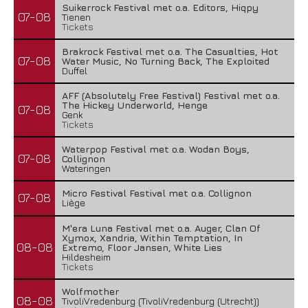
Suikerrock Festival met o.a. Editors, Hiqpy
07-08
Tienen
Tickets
Brakrock Festival met o.a. The Casualties, Hot
07-08
Water Music, No Turning Back, The Exploited
Duffel
AFF (Absolutely Free Festival) Festival met o.a.
The Hickey Underworld, Henge
07-08
Genk
Tickets
Waterpop Festival met o.a. Wodan Boys,
07-08
Collignon
Wateringen
Micro Festival Festival met o.a. Collignon
07-08
Liège
M'era Luna Festival met o.a. Auger, Clan Of
Xymox, Xandria, Within Temptation, In
08-08
Extremo, Floor Jansen, White Lies
Hildesheim
Tickets
Wolfmother
08-08
TivoliVredenburg (TivoliVredenburg (Utrecht))