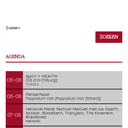
Zoeken
ZOEKEN
AGENDA
Igorrr + HEALTH
06-08
013 (013 (Tilburg))
Tickets
Panzerfaust
06-08
Poppodium Volt (Poppodium Volt (Sittard))
Hellsinki Metal Festival Festival met o.a. Opeth,
Accept, Bloodbath, Triptykon, The Kovenant,
07-08
Blackbraid
Helsinki