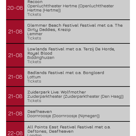
Racoon
Openluchttheater Hertme (Openluchttheater
20-08
Hertme (Hertme))
Tickets
Glemmer Beach Festival Festival met o.a. The
Dirty Daddies, Krezip
21-08
Lemmer
Tickets
Lowlands Festival met o.a. Terzij De Horde,
Royal Blood
21-08
Biddinghuizen
Tickets
Badlands Festival met o.a. Bongloard
21-08
Lottum
Tickets
Zuiderpark Live: Wolfmother
21-08
Zuiderparktheater (Zuiderparktheater (Den Haag))
Tickets
Deafheaven
21-08
Doornroosje (Doornroosje (Nijmegen))
All Points East Festival Festival met o.a.
Deftones, Deafheaven
22-08
London