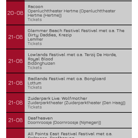
Racoon
Openluchttheater Hertme (Openluchttheater
20-08
Hertme (Hertme))
Tickets
Glemmer Beach Festival Festival met o.a. The
Dirty Daddies, Krezip
21-08
Lemmer
Tickets
Lowlands Festival met o.a. Terzij De Horde,
Royal Blood
21-08
Biddinghuizen
Tickets
Badlands Festival met o.a. Bongloard
21-08
Lottum
Tickets
Zuiderpark Live: Wolfmother
21-08
Zuiderparktheater (Zuiderparktheater (Den Haag))
Tickets
Deafheaven
21-08
Doornroosje (Doornroosje (Nijmegen))
All Points East Festival Festival met o.a.
Deftones, Deafheaven