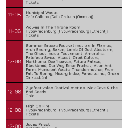
Tickets
Municipal Waste
11-08
Cafe Calluna (Cafe Calluna (Ommen))
Wolves In The Throne Room
11-08
TivoliVredenburg (TivoliVredenburg (Utrecht))
Tickets
Summer Breeze Festival met o.a. In Flames,
Arch Enemy, Saxon, Lamb Of God, Alestorm,
The Ghost Inside, Testament, Amorphis,
Paleface Swiss, Alcest, Orbit Culture,
12-08
Northlane, Deafheaven, Future Palace,
Blackbraid, Der Weg Einer Freiheit, Alien Ant
Farm, Municipal Waste, Thundermother, From
Fall To Spring, Misery Index, Parasite inc., Groza
Dinkelsbühl
Øyafestivalen Festival met o.a. Nick Cave & the
12-08
Bad Seeds
Oslo
High On Fire
12-08
TivoliVredenburg (TivoliVredenburg (Utrecht))
Tickets
Judas Priest
12-08