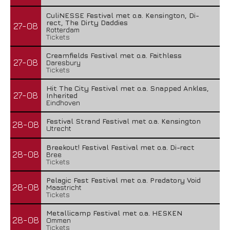
CuliNESSE Festival met o.a. Kensington, Di-
rect, The Dirty Daddies
27-08
Rotterdam
Tickets
Creamfields Festival met o.a. Faithless
27-08
Daresbury
Tickets
Hit The City Festival met o.a. Snapped Ankles,
27-08
Inherited
Eindhoven
Festival Strand Festival met o.a. Kensington
28-08
Utrecht
Breekout! Festival Festival met o.a. Di-rect
28-08
Bree
Tickets
Pelagic Fest Festival met o.a. Predatory Void
28-08
Maastricht
Tickets
Metallicamp Festival met o.a. HESKEN
28-08
Ommen
Tickets