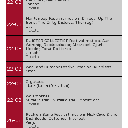
22-08
London
Tickets
Huntenpop Festival met o.a. Di-rect, Up The
Irons, The Dirty Daddies, Therapy?
22-08
Ulft
Tickets
DUISTER COLLECTIEF Festival met o.a. Sun
Worship, Doodseskader, Alkerdeel, Ggu:ll,
22-08
Modder, Terzij De Horde
Utrecht
Tickets
Waailand Outdoor Festival met o.a. Ruthless
22-08
Made
Cryptosis
22-08
Iduna (Iduna (Drachten))
Wolfmother
22-08
Muziekgieterij (Muziekgieterij (Maastricht))
Tickets
Rock en Seine Festival met o.a. Nick Cave & the
Bad Seeds, Deftones, Interpol
26-08
Parijs
Tickets