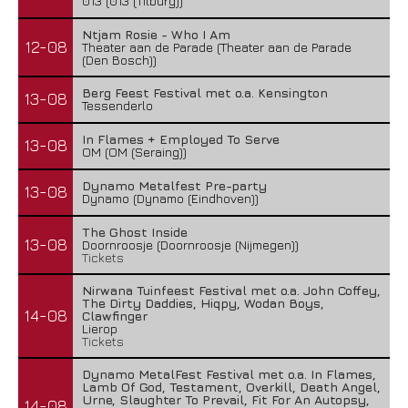
013 (013 (Tilburg))
Ntjam Rosie - Who I Am
12-08
Theater aan de Parade (Theater aan de Parade
(Den Bosch))
Berg Feest Festival met o.a. Kensington
13-08
Tessenderlo
In Flames + Employed To Serve
13-08
OM (OM (Seraing))
Dynamo Metalfest Pre-party
13-08
Dynamo (Dynamo (Eindhoven))
The Ghost Inside
13-08
Doornroosje (Doornroosje (Nijmegen))
Tickets
Nirwana Tuinfeest Festival met o.a. John Coffey,
The Dirty Daddies, Hiqpy, Wodan Boys,
14-08
Clawfinger
Lierop
Tickets
Dynamo MetalFest Festival met o.a. In Flames,
Lamb Of God, Testament, Overkill, Death Angel,
Urne, Slaughter To Prevail, Fit For An Autopsy,
14-08