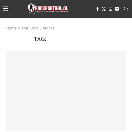
Home
»
The Long Dream I
TAG:
THE LONG DREAM I