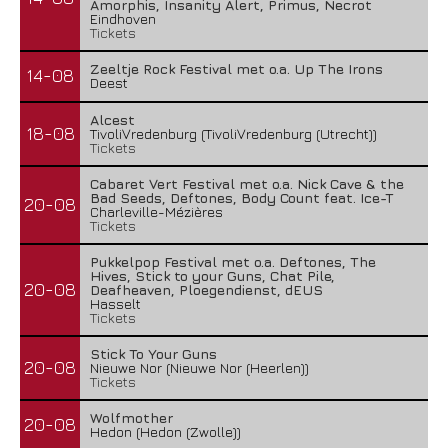
Amorphis, Insanity Alert, Primus, Necrot
Eindhoven
Tickets
Zeeltje Rock Festival met o.a. Up The Irons
14-08
Deest
Alcest
18-08
TivoliVredenburg (TivoliVredenburg (Utrecht))
Tickets
Cabaret Vert Festival met o.a. Nick Cave & the
Bad Seeds, Deftones, Body Count feat. Ice-T
20-08
Charleville-Mézières
Tickets
Pukkelpop Festival met o.a. Deftones, The
Hives, Stick to your Guns, Chat Pile,
20-08
Deafheaven, Ploegendienst, dEUS
Hasselt
Tickets
Stick To Your Guns
20-08
Nieuwe Nor (Nieuwe Nor (Heerlen))
Tickets
Wolfmother
20-08
Hedon (Hedon (Zwolle))