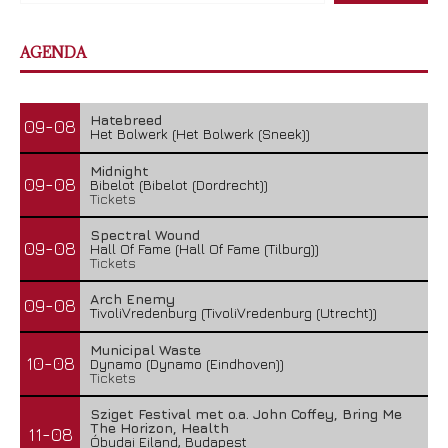
AGENDA
Hatebreed
09-08
Het Bolwerk (Het Bolwerk (Sneek))
Midnight
09-08
Bibelot (Bibelot (Dordrecht))
Tickets
Spectral Wound
09-08
Hall Of Fame (Hall Of Fame (Tilburg))
Tickets
Arch Enemy
09-08
TivoliVredenburg (TivoliVredenburg (Utrecht))
Municipal Waste
10-08
Dynamo (Dynamo (Eindhoven))
Tickets
Sziget Festival met o.a. John Coffey, Bring Me
The Horizon, Health
11-08
Óbudai Eiland, Budapest