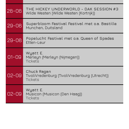
THE HICKEY UNDERWORLD - DAK SESSION #3
28-08
Wilde Westen (Wilde Westen (Kortrijk))
Superbloom Festival Festival met o.a. Bastille
29-08
Munchen, Duitsland
Popelucht Festival met o.a. Queen of Spades
29-08
Etten-Leur
Wyatt E.
01-09
Merleyn (Merleyn (Nijmegen))
Tickets
Chuck Ragan
02-09
TivoliVredenburg (TivoliVredenburg (Utrecht))
Tickets
Wyatt E.
02-09
Musicon (Musicon (Den Haag))
Tickets