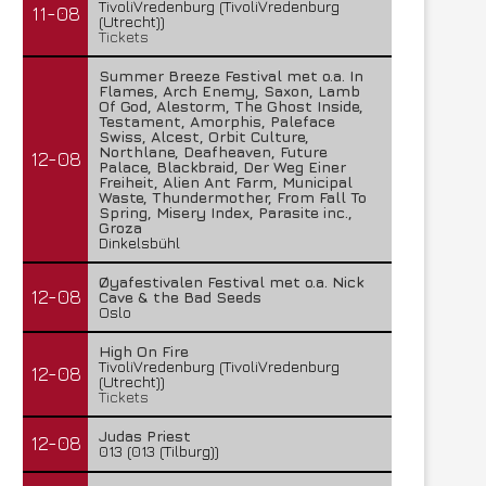
TivoliVredenburg (TivoliVredenburg
11-08
(Utrecht))
Tickets
Summer Breeze Festival met o.a. In
Flames, Arch Enemy, Saxon, Lamb
Of God, Alestorm, The Ghost Inside,
Testament, Amorphis, Paleface
Swiss, Alcest, Orbit Culture,
Northlane, Deafheaven, Future
12-08
Palace, Blackbraid, Der Weg Einer
Freiheit, Alien Ant Farm, Municipal
Waste, Thundermother, From Fall To
Spring, Misery Index, Parasite inc.,
Groza
Dinkelsbühl
Øyafestivalen Festival met o.a. Nick
12-08
Cave & the Bad Seeds
Oslo
High On Fire
TivoliVredenburg (TivoliVredenburg
12-08
(Utrecht))
Tickets
Judas Priest
12-08
013 (013 (Tilburg))