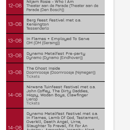
Ntjam Rosie - Who I Am
12-08
Theater aan de Parade (Theater aan de
Parade (Den Bosch))
Berg Feest Festival met o.a.
13-08
Kensington
Tessenderlo
In Flames + Employed To Serve
13-08
OM (OM (Seraing))
Dynamo Metalfest Pre-party
13-08
Dynamo (Dynamo (Eindhoven))
The Ghost Inside
13-08
Doornroosje (Doornroosje (Nijmegen))
Tickets
Nirwana Tuinfeest Festival met o.a.
John Coffey, The Dirty Daddies,
14-08
Hiqpy, Wodan Boys, Clawfinger
Lierop
Tickets
Dynamo MetalFest Festival met o.a.
In Flames, Lamb Of God, Testament,
Overkill, Death Angel, Urne,
Slaughter To Prevail, Fit For An
14-08
Autopsy, Amorphis, Insanity Alert,