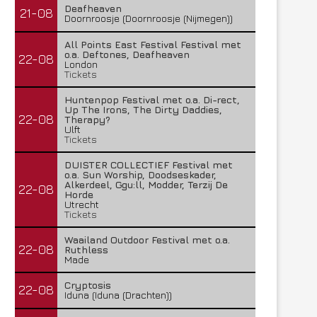
Deafheaven
21-08
Doornroosje (Doornroosje (Nijmegen))
All Points East Festival Festival met
o.a. Deftones, Deafheaven
22-08
London
Tickets
Huntenpop Festival met o.a. Di-rect,
Up The Irons, The Dirty Daddies,
22-08
Therapy?
Ulft
Tickets
DUISTER COLLECTIEF Festival met
o.a. Sun Worship, Doodseskader,
Alkerdeel, Ggu:ll, Modder, Terzij De
22-08
Horde
Utrecht
Tickets
Waailand Outdoor Festival met o.a.
22-08
Ruthless
Made
Cryptosis
22-08
Iduna (Iduna (Drachten))