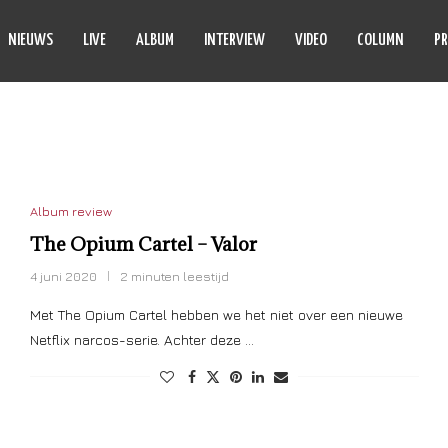
NIEUWS
LIVE
ALBUM
INTERVIEW
VIDEO
COLUMN
PR
OPIUM CARTEL
Album review
The Opium Cartel – Valor
4 juni 2020
2 minuten leestijd
Met The Opium Cartel hebben we het niet over een nieuwe
Netflix narcos-serie. Achter deze …