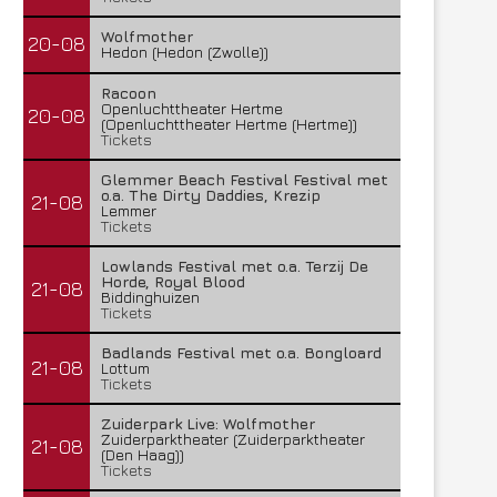
Wolfmother
20-08
Hedon (Hedon (Zwolle))
Racoon
Openluchttheater Hertme
20-08
(Openluchttheater Hertme (Hertme))
Tickets
Glemmer Beach Festival Festival met
o.a. The Dirty Daddies, Krezip
21-08
Lemmer
Tickets
Lowlands Festival met o.a. Terzij De
Horde, Royal Blood
21-08
Biddinghuizen
Tickets
Badlands Festival met o.a. Bongloard
21-08
Lottum
Tickets
Zuiderpark Live: Wolfmother
Zuiderparktheater (Zuiderparktheater
21-08
(Den Haag))
Tickets