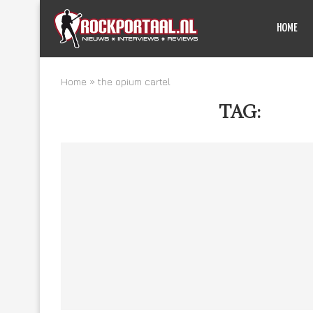
HOME
Home
»
the opium cartel
TAG:
THE 