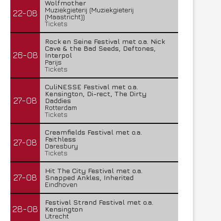
Wolfmother
Muziekgieterij (Muziekgieterij
22-08
(Maastricht))
Tickets
Rock en Seine Festival met o.a. Nick
Cave & the Bad Seeds, Deftones,
26-08
Interpol
Parijs
Tickets
CuliNESSE Festival met o.a.
Kensington, Di-rect, The Dirty
27-08
Daddies
Rotterdam
Tickets
Creamfields Festival met o.a.
Faithless
27-08
Daresbury
Tickets
Hit The City Festival met o.a.
27-08
Snapped Ankles, Inherited
Eindhoven
Festival Strand Festival met o.a.
28-08
Kensington
Utrecht