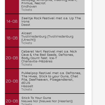
Primus, Necrot
Eindhoven
Tickets
Zeeltje Rock Festival met o.a. Up The
14-08
Irons
Deest
Alcest
TivoliVredenburg (TivoliVredenburg
18-08
(Utrecht))
Tickets
Cabaret Vert Festival met o.a. Nick
Cave & the Bad Seeds, Deftones,
20-08
Body Count feat. Ice-T
Charleville-Mézières
Tickets
Pukkelpop Festival met o.a. Deftones,
The Hives, Stick to your Guns, Chat
Pile, Deafheaven, Ploegendienst,
20-08
dEUS
Hasselt
Tickets
Stick To Your Guns
20-08
Nieuwe Nor (Nieuwe Nor (Heerlen))
Tickets