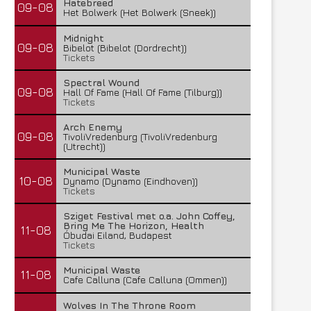
Hatebreed
09-08
Het Bolwerk (Het Bolwerk (Sneek))
Midnight
09-08
Bibelot (Bibelot (Dordrecht))
Tickets
Spectral Wound
09-08
Hall Of Fame (Hall Of Fame (Tilburg))
Tickets
Arch Enemy
09-08
TivoliVredenburg (TivoliVredenburg
(Utrecht))
Municipal Waste
10-08
Dynamo (Dynamo (Eindhoven))
Tickets
Sziget Festival met o.a. John Coffey,
Bring Me The Horizon, Health
11-08
Óbudai Eiland, Budapest
Tickets
Municipal Waste
11-08
Cafe Calluna (Cafe Calluna (Ommen))
Wolves In The Throne Room