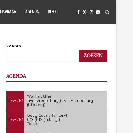
IJSVRAAG
AGENDA
INFO
Zoeken
ZOEKEN
AGENDA
Wolfmother
08-08
TivoliVredenburg (TivoliVredenburg
(Utrecht))
Body Count ft. Ice-T
08-08
013 (013 (Tilburg))
Tickets