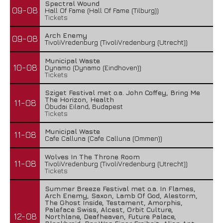
Spectral Wound
09-08
Hall Of Fame (Hall Of Fame (Tilburg))
Tickets
Arch Enemy
09-08
TivoliVredenburg (TivoliVredenburg (Utrecht))
Municipal Waste
10-08
Dynamo (Dynamo (Eindhoven))
Tickets
Sziget Festival met o.a. John Coffey, Bring Me
The Horizon, Health
11-08
Óbudai Eiland, Budapest
Tickets
Municipal Waste
11-08
Cafe Calluna (Cafe Calluna (Ommen))
Wolves In The Throne Room
11-08
TivoliVredenburg (TivoliVredenburg (Utrecht))
Tickets
Summer Breeze Festival met o.a. In Flames,
Arch Enemy, Saxon, Lamb Of God, Alestorm,
The Ghost Inside, Testament, Amorphis,
Paleface Swiss, Alcest, Orbit Culture,
12-08
Northlane, Deafheaven, Future Palace,