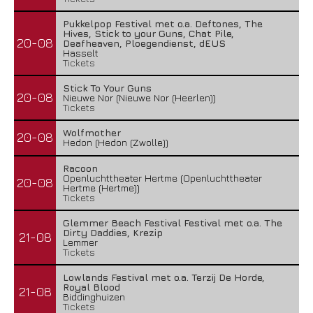
Pukkelpop Festival met o.a. Deftones, The
Hives, Stick to your Guns, Chat Pile,
20-08
Deafheaven, Ploegendienst, dEUS
Hasselt
Tickets
Stick To Your Guns
20-08
Nieuwe Nor (Nieuwe Nor (Heerlen))
Tickets
Wolfmother
20-08
Hedon (Hedon (Zwolle))
Racoon
Openluchttheater Hertme (Openluchttheater
20-08
Hertme (Hertme))
Tickets
Glemmer Beach Festival Festival met o.a. The
Dirty Daddies, Krezip
21-08
Lemmer
Tickets
Lowlands Festival met o.a. Terzij De Horde,
Royal Blood
21-08
Biddinghuizen
Tickets