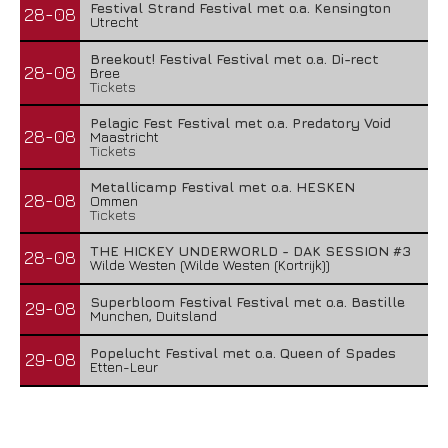
Festival Strand Festival met o.a. Kensington
28-08
Utrecht
Breekout! Festival Festival met o.a. Di-rect
28-08
Bree
Tickets
Pelagic Fest Festival met o.a. Predatory Void
28-08
Maastricht
Tickets
Metallicamp Festival met o.a. HESKEN
28-08
Ommen
Tickets
THE HICKEY UNDERWORLD - DAK SESSION #3
28-08
Wilde Westen (Wilde Westen (Kortrijk))
Superbloom Festival Festival met o.a. Bastille
29-08
Munchen, Duitsland
Popelucht Festival met o.a. Queen of Spades
29-08
Etten-Leur