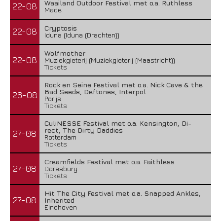
Waailand Outdoor Festival met o.a. Ruthless
22-08
Made
Cryptosis
22-08
Iduna (Iduna (Drachten))
Wolfmother
22-08
Muziekgieterij (Muziekgieterij (Maastricht))
Tickets
Rock en Seine Festival met o.a. Nick Cave & the
Bad Seeds, Deftones, Interpol
26-08
Parijs
Tickets
CuliNESSE Festival met o.a. Kensington, Di-
rect, The Dirty Daddies
27-08
Rotterdam
Tickets
Creamfields Festival met o.a. Faithless
27-08
Daresbury
Tickets
Hit The City Festival met o.a. Snapped Ankles,
27-08
Inherited
Eindhoven