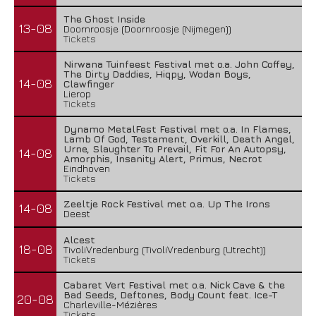
The Ghost Inside
13-08
Doornroosje (Doornroosje (Nijmegen))
Tickets
Nirwana Tuinfeest Festival met o.a. John Coffey,
The Dirty Daddies, Hiqpy, Wodan Boys,
14-08
Clawfinger
Lierop
Tickets
Dynamo MetalFest Festival met o.a. In Flames,
Lamb Of God, Testament, Overkill, Death Angel,
Urne, Slaughter To Prevail, Fit For An Autopsy,
14-08
Amorphis, Insanity Alert, Primus, Necrot
Eindhoven
Tickets
Zeeltje Rock Festival met o.a. Up The Irons
14-08
Deest
Alcest
18-08
TivoliVredenburg (TivoliVredenburg (Utrecht))
Tickets
Cabaret Vert Festival met o.a. Nick Cave & the
Bad Seeds, Deftones, Body Count feat. Ice-T
20-08
Charleville-Mézières
Tickets