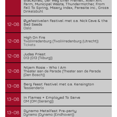
Blackbraid, Der Weg Einer Freiheit, Alien Ant
Farm, Municipal Waste, Thundermother, From
Fall To Spring, Misery Index, Parasite inc., Groza
Dinkelsbühl
Øyafestivalen Festival met o.a. Nick Cave & the
12-08
Bad Seeds
Oslo
High On Fire
12-08
TivoliVredenburg (TivoliVredenburg (Utrecht))
Tickets
Judas Priest
12-08
013 (013 (Tilburg))
Ntjam Rosie - Who I Am
12-08
Theater aan de Parade (Theater aan de Parade
(Den Bosch))
Berg Feest Festival met o.a. Kensington
13-08
Tessenderlo
In Flames + Employed To Serve
13-08
OM (OM (Seraing))
Dynamo Metalfest Pre-party
13-08
Dynamo (Dynamo (Eindhoven))