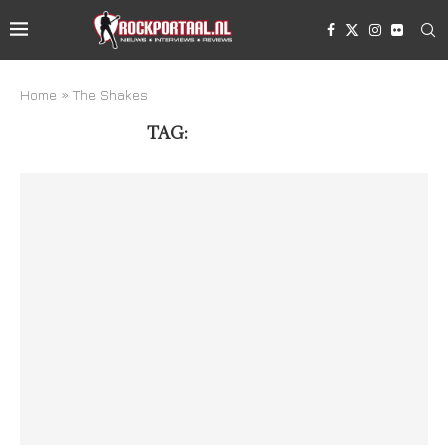
Home
»
The Shakes
TAG:
THE SHAKES