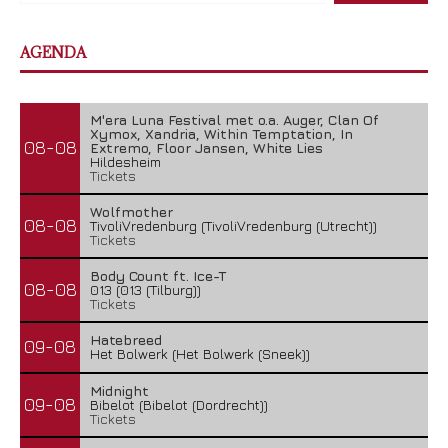
AGENDA
M'era Luna Festival met o.a. Auger, Clan Of
Xymox, Xandria, Within Temptation, In
08-08
Extremo, Floor Jansen, White Lies
Hildesheim
Tickets
Wolfmother
08-08
TivoliVredenburg (TivoliVredenburg (Utrecht))
Tickets
Body Count ft. Ice-T
08-08
013 (013 (Tilburg))
Tickets
Hatebreed
09-08
Het Bolwerk (Het Bolwerk (Sneek))
Midnight
09-08
Bibelot (Bibelot (Dordrecht))
Tickets