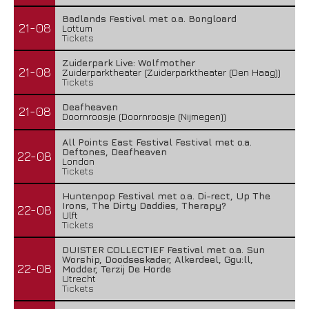
Badlands Festival met o.a. Bongloard
21-08
Lottum
Tickets
Zuiderpark Live: Wolfmother
21-08
Zuiderparktheater (Zuiderparktheater (Den Haag))
Tickets
Deafheaven
21-08
Doornroosje (Doornroosje (Nijmegen))
All Points East Festival Festival met o.a.
Deftones, Deafheaven
22-08
London
Tickets
Huntenpop Festival met o.a. Di-rect, Up The
Irons, The Dirty Daddies, Therapy?
22-08
Ulft
Tickets
DUISTER COLLECTIEF Festival met o.a. Sun
Worship, Doodseskader, Alkerdeel, Ggu:ll,
22-08
Modder, Terzij De Horde
Utrecht
Tickets