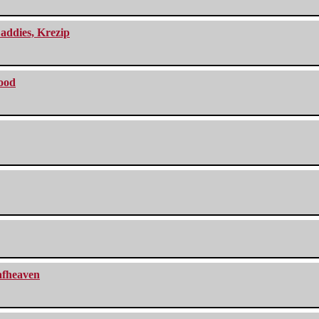
addies, Krezip
lood
eafheaven