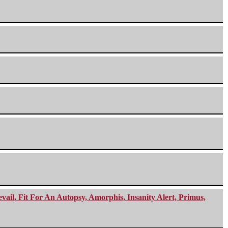
ail, Fit For An Autopsy, Amorphis, Insanity Alert, Primus,