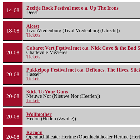
Zeeltje Rock Festival met o.a. Up The Irons
14-08
Deest
Alcest
18-08
TivoliVredenburg (TivoliVredenburg (Utrecht))
Tickets
Cabaret Vert Festival met o.a. Nick Cave & the Bad S
20-08
Charleville-Mézières
Tickets
Pukkelpop Festival met o.a. Deftones, The Hives, Sti
20-08
Hasselt
Tickets
Stick To Your Guns
20-08
Nieuwe Nor (Nieuwe Nor (Heerlen))
Tickets
Wolfmother
20-08
Hedon (Hedon (Zwolle))
Racoon
20-08
Openluchttheater Hertme (Openluchttheater Hertme (Her