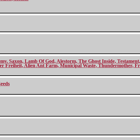
my, Saxon, Lamb Of God, Alestorm, The Ghost Inside, Testament, A
r Freiheit, Alien Ant Farm, Municipal Waste, Thundermother, Fro
Seeds