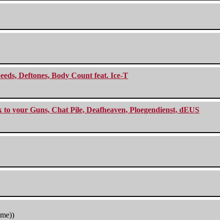
eeds, Deftones, Body Count feat. Ice-T
ck to your Guns, Chat Pile, Deafheaven, Ploegendienst, dEUS
tme))