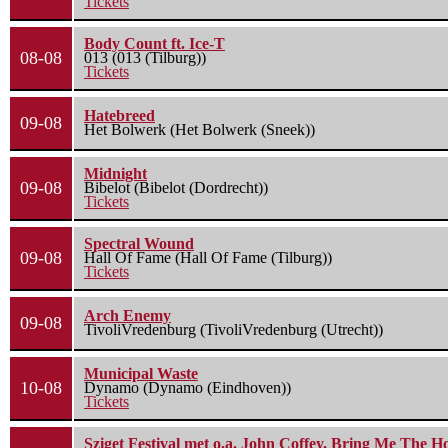
Tickets
Body Count ft. Ice-T
08-08
013 (013 (Tilburg))
Tickets
Hatebreed
09-08
Het Bolwerk (Het Bolwerk (Sneek))
Midnight
09-08
Bibelot (Bibelot (Dordrecht))
Tickets
Spectral Wound
09-08
Hall Of Fame (Hall Of Fame (Tilburg))
Tickets
Arch Enemy
09-08
TivoliVredenburg (TivoliVredenburg (Utrecht))
Municipal Waste
10-08
Dynamo (Dynamo (Eindhoven))
Tickets
Sziget Festival met o.a. John Coffey, Bring Me The H