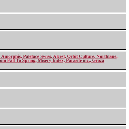
morphis, Paleface Swiss, Alcest, Orbit Culture, Northlane,
m Fall To Spring, Misery Index, Parasite inc., Groza