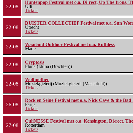
Huntenpop Festival met o.a. Di-rect, Up The Irons, 
22-08
Ulft
Tickets
DUISTER COLLECTIEF Festival met o.a. Sun Worship
22-08
Utrecht
Tickets
Waailand Outdoor Festival met o.a. Ruthless
22-08
Made
Cryptosis
22-08
Iduna (Iduna (Drachten))
Wolfmother
22-08
Muziekgieterij (Muziekgieterij (Maastricht))
Tickets
Rock en Seine Festival met o.a. Nick Cave & the Bad 
26-08
Parijs
Tickets
CuliNESSE Festival met o.a. Kensington, Di-rect, Th
27-08
Rotterdam
Tickets