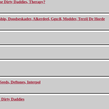
The Dirty Daddies, Therapy?
, Doodseskader, Alkerdeel, Ggu:ll, Modder, Terzij De Horde
Seeds, Deftones, Interpol
e Dirty Daddies