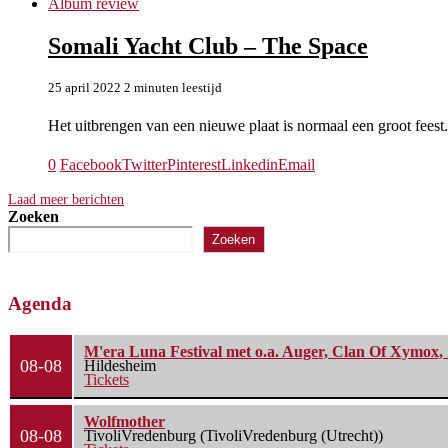
Album review
Somali Yacht Club – The Space
25 april 2022
2 minuten leestijd
Het uitbrengen van een nieuwe plaat is normaal een groot feest
0
Facebook
Twitter
Pinterest
Linkedin
Email
Laad meer berichten
Zoeken
Zoeken
Agenda
M'era Luna Festival met o.a. Auger, Clan Of Xymox, 
08-08
Hildesheim
Tickets
Wolfmother
08-08
TivoliVredenburg (TivoliVredenburg (Utrecht))