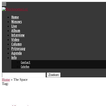
Home
Nieuws
Live
Album
Interview
Video
Column
Prijsvraag
Agenda
Info
Contact
Colofon
Zoeken
Home
»
The Space
Tag:
The Space