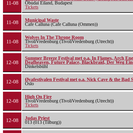
11-08
Óbudai Eiland, Budapest
Tickets
Municipal Waste
11-08
Cafe Calluna (Cafe Calluna (Ommen))
Wolves In The Throne Room
11-08
TivoliVredenburg (TivoliVredenburg (Utrecht))
Tickets
Summer Breeze Festival met o.a. In Flames, Arch Ene
12-08
Deafheaven, Future Palace, Blackbraid, Der Weg Eine
Dinkelsbühl
Øyafestivalen Festival met o.a. Nick Cave & the Bad 
12-08
Oslo
High On Fire
12-08
TivoliVredenburg (TivoliVredenburg (Utrecht))
Tickets
Judas Priest
12-08
013 (013 (Tilburg))