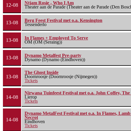
Ntjam Rosie - Who I Am
12-08
Theater aan de Parade (Theater aan de Parade (Den Bosc
Berg Feest Festival met o.a. Kensington
13-08
Tessenderlo
In Flames + Employed To Serve
13-08
OM (OM (Seraing))
Dynamo Metalfest Pre-party
13-08
Dynamo (Dynamo (Eindhoven))
The Ghost Inside
13-08
Doornroosje (Doornroosje (Nijmegen))
Tickets
Nirwana Tuinfeest Festival met o.a. John Coffey, Th
14-08
Lierop
Tickets
Dynamo MetalFest Festival met o.a. In Flames, Lamb O
Necrot
14-08
Eindhoven
Tickets