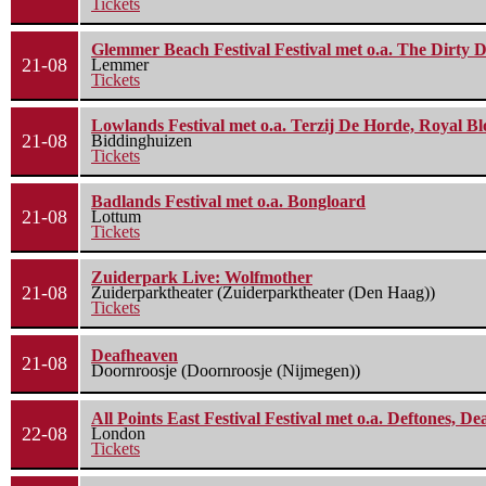
Tickets
Glemmer Beach Festival Festival met o.a. The Dirty D
21-08
Lemmer
Tickets
Lowlands Festival met o.a. Terzij De Horde, Royal B
21-08
Biddinghuizen
Tickets
Badlands Festival met o.a. Bongloard
21-08
Lottum
Tickets
Zuiderpark Live: Wolfmother
21-08
Zuiderparktheater (Zuiderparktheater (Den Haag))
Tickets
Deafheaven
21-08
Doornroosje (Doornroosje (Nijmegen))
All Points East Festival Festival met o.a. Deftones, D
22-08
London
Tickets