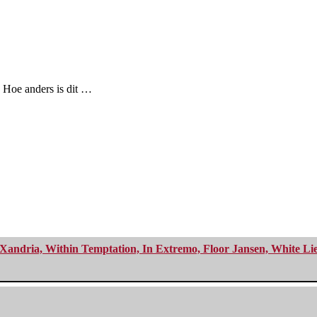
. Hoe anders is dit …
Xandria, Within Temptation, In Extremo, Floor Jansen, White Li