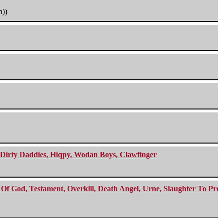
h))
e Dirty Daddies, Hiqpy, Wodan Boys, Clawfinger
f God, Testament, Overkill, Death Angel, Urne, Slaughter To Prev