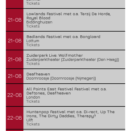
Tickets
Lowlands Festival met o.a. Terzij De Horde,
Royal Blood
21-08
Biddinghuizen
Tickets
Badlands Festival met o.a. Bongloard
21-08
Lottum
Tickets
Zuiderpark Live: Wolfmother
21-08
Zuiderparktheater (Zuiderparktheater (Den Haag))
Tickets
Deafheaven
21-08
Doornroosje (Doornroosje (Nijmegen))
All Points East Festival Festival met o.a.
Deftones, Deafheaven
22-08
London
Tickets
Huntenpop Festival met o.a. Di-rect, Up The
Irons, The Dirty Daddies, Therapy?
22-08
Ulft
Tickets