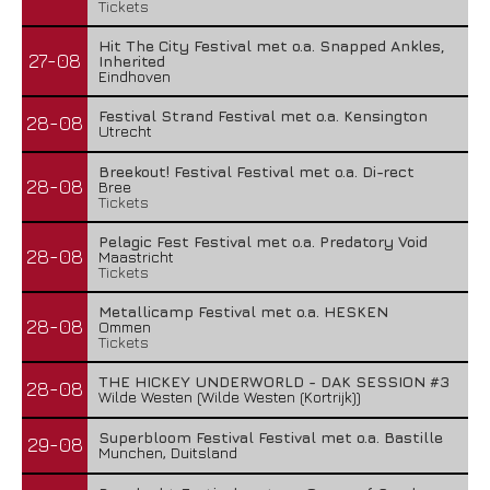
Tickets
Hit The City Festival met o.a. Snapped Ankles,
27-08
Inherited
Eindhoven
Festival Strand Festival met o.a. Kensington
28-08
Utrecht
Breekout! Festival Festival met o.a. Di-rect
28-08
Bree
Tickets
Pelagic Fest Festival met o.a. Predatory Void
28-08
Maastricht
Tickets
Metallicamp Festival met o.a. HESKEN
28-08
Ommen
Tickets
THE HICKEY UNDERWORLD - DAK SESSION #3
28-08
Wilde Westen (Wilde Westen (Kortrijk))
Superbloom Festival Festival met o.a. Bastille
29-08
Munchen, Duitsland