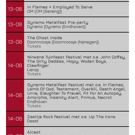
In Flames + Employed To Serve
13-08
OM (OM (Seraing))
Dynamo Metalfest Pre-party
13-08
Dynamo (Dynamo (Eindhoven))
The Ghost Inside
13-08
Doornroosje (Doornroosje (Nijmegen))
Tickets
Nirwana Tuinfeest Festival met o.a. John Coffey,
The Dirty Daddies, Hiqpy, Wodan Boys,
14-08
Clawfinger
Lierop
Tickets
Dynamo MetalFest Festival met o.a. In Flames,
Lamb Of God, Testament, Overkill, Death Angel,
Urne, Slaughter To Prevail, Fit For An Autopsy,
14-08
Amorphis, Insanity Alert, Primus, Necrot
Eindhoven
Tickets
Zeeltje Rock Festival met o.a. Up The Irons
14-08
Deest
Alcest