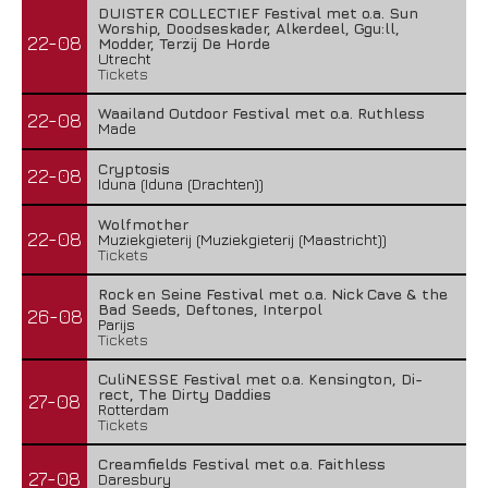
DUISTER COLLECTIEF Festival met o.a. Sun
Worship, Doodseskader, Alkerdeel, Ggu:ll,
22-08
Modder, Terzij De Horde
Utrecht
Tickets
Waailand Outdoor Festival met o.a. Ruthless
22-08
Made
Cryptosis
22-08
Iduna (Iduna (Drachten))
Wolfmother
22-08
Muziekgieterij (Muziekgieterij (Maastricht))
Tickets
Rock en Seine Festival met o.a. Nick Cave & the
Bad Seeds, Deftones, Interpol
26-08
Parijs
Tickets
CuliNESSE Festival met o.a. Kensington, Di-
rect, The Dirty Daddies
27-08
Rotterdam
Tickets
Creamfields Festival met o.a. Faithless
27-08
Daresbury