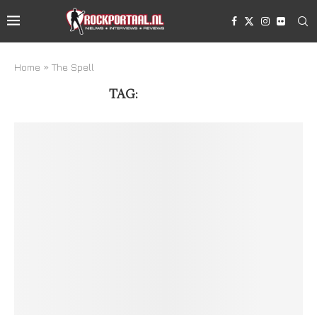
Home
»
The Spell
TAG:
THE SPELL