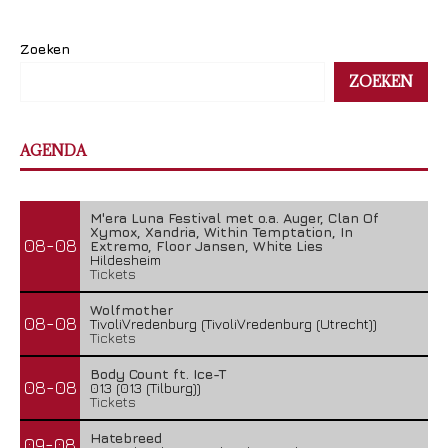
Zoeken
ZOEKEN
AGENDA
M'era Luna Festival met o.a. Auger, Clan Of
Xymox, Xandria, Within Temptation, In
08-08
Extremo, Floor Jansen, White Lies
Hildesheim
Tickets
Wolfmother
08-08
TivoliVredenburg (TivoliVredenburg (Utrecht))
Tickets
Body Count ft. Ice-T
08-08
013 (013 (Tilburg))
Tickets
Hatebreed
09-08