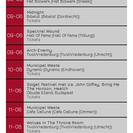
Het Bolwerk (Het Bolwerk (Sneek))
Midnight
09-08
Bibelot (Bibelot (Dordrecht))
Tickets
Spectral Wound
09-08
Hall Of Fame (Hall Of Fame (Tilburg))
Tickets
Arch Enemy
09-08
TivoliVredenburg (TivoliVredenburg (Utrecht))
Municipal Waste
10-08
Dynamo (Dynamo (Eindhoven))
Tickets
Sziget Festival met o.a. John Coffey, Bring Me
The Horizon, Health
11-08
Óbudai Eiland, Budapest
Tickets
Municipal Waste
11-08
Cafe Calluna (Cafe Calluna (Ommen))
Wolves In The Throne Room
11-08
TivoliVredenburg (TivoliVredenburg (Utrecht))
Tickets