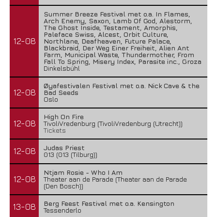
Summer Breeze Festival met o.a. In Flames,
Arch Enemy, Saxon, Lamb Of God, Alestorm,
The Ghost Inside, Testament, Amorphis,
Paleface Swiss, Alcest, Orbit Culture,
12-08
Northlane, Deafheaven, Future Palace,
Blackbraid, Der Weg Einer Freiheit, Alien Ant
Farm, Municipal Waste, Thundermother, From
Fall To Spring, Misery Index, Parasite inc., Groza
Dinkelsbühl
Øyafestivalen Festival met o.a. Nick Cave & the
12-08
Bad Seeds
Oslo
High On Fire
12-08
TivoliVredenburg (TivoliVredenburg (Utrecht))
Tickets
Judas Priest
12-08
013 (013 (Tilburg))
Ntjam Rosie - Who I Am
12-08
Theater aan de Parade (Theater aan de Parade
(Den Bosch))
Berg Feest Festival met o.a. Kensington
13-08
Tessenderlo