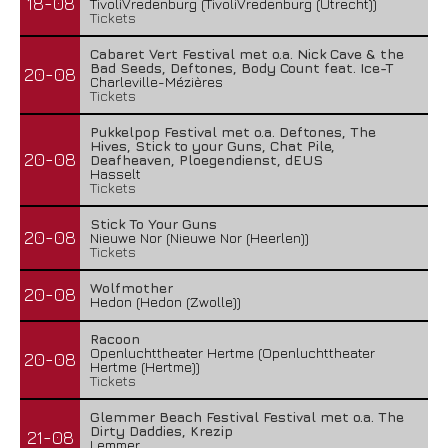
18-08
TivoliVredenburg (TivoliVredenburg (Utrecht))
Tickets
Cabaret Vert Festival met o.a. Nick Cave & the
Bad Seeds, Deftones, Body Count feat. Ice-T
20-08
Charleville-Mézières
Tickets
Pukkelpop Festival met o.a. Deftones, The
Hives, Stick to your Guns, Chat Pile,
20-08
Deafheaven, Ploegendienst, dEUS
Hasselt
Tickets
Stick To Your Guns
20-08
Nieuwe Nor (Nieuwe Nor (Heerlen))
Tickets
Wolfmother
20-08
Hedon (Hedon (Zwolle))
Racoon
Openluchttheater Hertme (Openluchttheater
20-08
Hertme (Hertme))
Tickets
Glemmer Beach Festival Festival met o.a. The
Dirty Daddies, Krezip
21-08
Lemmer