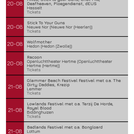
20-08
Deafheaven, Ploegendienst, dEUS
Hasselt
Tickets
Stick To Your Guns
20-08
Nieuwe Nor (Nieuwe Nor (Heerlen))
Tickets
Wolfmother
20-08
Hedon (Hedon (Zwolle))
Racoon
Openluchttheater Hertme (Openluchttheater
20-08
Hertme (Hertme))
Tickets
Glemmer Beach Festival Festival met o.a. The
Dirty Daddies, Krezip
21-08
Lemmer
Tickets
Lowlands Festival met o.a. Terzij De Horde,
Royal Blood
21-08
Biddinghuizen
Tickets
Badlands Festival met o.a. Bongloard
21-08
Lottum