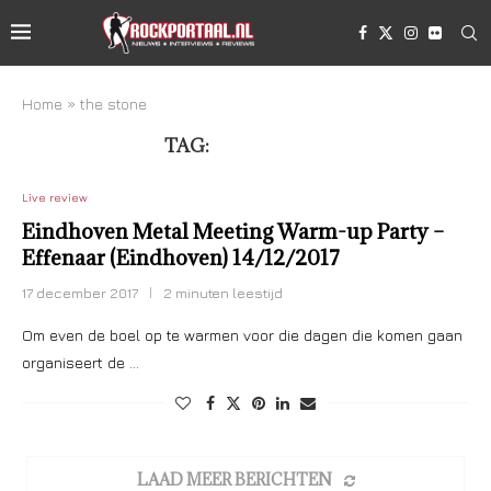
Home
»
the stone
TAG:
THE STONE
Live review
Eindhoven Metal Meeting Warm-up Party –
Effenaar (Eindhoven) 14/12/2017
17 december 2017
2 minuten leestijd
Om even de boel op te warmen voor die dagen die komen gaan
organiseert de …
LAAD MEER BERICHTEN