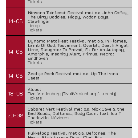
Tickets
Nirwana Tuinfeest Festival met o.a. John Coffey,
The Dirty Daddies, Hiqpy, Wodan Boys,
14-08
Clawfinger
Lierop
Tickets
Dynamo MetalFest Festival met o.a. In Flames,
Lamb Of God, Testament, Overkill, Death Angel,
Urne, Slaughter To Prevail, Fit For An Autopsy,
14-08
Amorphis, Insanity Alert, Primus, Necrot
Eindhoven
Tickets
Zeeltje Rock Festival met o.a. Up The Irons
14-08
Deest
Alcest
18-08
TivoliVredenburg (TivoliVredenburg (Utrecht))
Tickets
Cabaret Vert Festival met o.a. Nick Cave & the
Bad Seeds, Deftones, Body Count feat. Ice-T
20-08
Charleville-Mézières
Tickets
Pukkelpop Festival met o.a. Deftones, The
Hives, Stick to your Guns, Chat Pile,