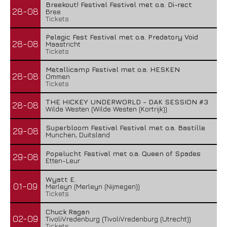
Breekout! Festival Festival met o.a. Di-rect
28-08
Bree
Tickets
Pelagic Fest Festival met o.a. Predatory Void
28-08
Maastricht
Tickets
Metallicamp Festival met o.a. HESKEN
28-08
Ommen
Tickets
THE HICKEY UNDERWORLD - DAK SESSION #3
28-08
Wilde Westen (Wilde Westen (Kortrijk))
Superbloom Festival Festival met o.a. Bastille
29-08
Munchen, Duitsland
Popelucht Festival met o.a. Queen of Spades
29-08
Etten-Leur
Wyatt E.
01-09
Merleyn (Merleyn (Nijmegen))
Tickets
Chuck Ragan
02-09
TivoliVredenburg (TivoliVredenburg (Utrecht))
Tickets