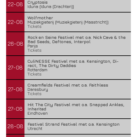
Cryptosis
22-08
Iduna (Iduna (Drachten))
Wolfmother
22-08
Muziekgieterij (Muziekgieterij (Maastricht))
Tickets
Rock en Seine Festival met o.a. Nick Cave & the
Bad Seeds, Deftones, Interpol
26-08
Parijs
Tickets
CuliNESSE Festival met o.a. Kensington, Di-
rect, The Dirty Daddies
27-08
Rotterdam
Tickets
Creamfields Festival met o.a. Faithless
27-08
Daresbury
Tickets
Hit The City Festival met o.a. Snapped Ankles,
27-08
Inherited
Eindhoven
Festival Strand Festival met o.a. Kensington
28-08
Utrecht