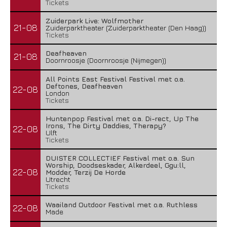
Tickets
Zuiderpark Live: Wolfmother
21-08
Zuiderparktheater (Zuiderparktheater (Den Haag))
Tickets
Deafheaven
21-08
Doornroosje (Doornroosje (Nijmegen))
All Points East Festival Festival met o.a.
Deftones, Deafheaven
22-08
London
Tickets
Huntenpop Festival met o.a. Di-rect, Up The
Irons, The Dirty Daddies, Therapy?
22-08
Ulft
Tickets
DUISTER COLLECTIEF Festival met o.a. Sun
Worship, Doodseskader, Alkerdeel, Ggu:ll,
22-08
Modder, Terzij De Horde
Utrecht
Tickets
Waailand Outdoor Festival met o.a. Ruthless
22-08
Made