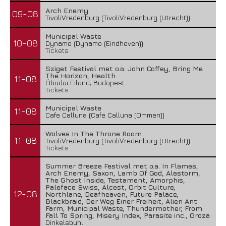
Arch Enemy
09-08
TivoliVredenburg (TivoliVredenburg (Utrecht))
Municipal Waste
10-08
Dynamo (Dynamo (Eindhoven))
Tickets
Sziget Festival met o.a. John Coffey, Bring Me
The Horizon, Health
11-08
Óbudai Eiland, Budapest
Tickets
Municipal Waste
11-08
Cafe Calluna (Cafe Calluna (Ommen))
Wolves In The Throne Room
11-08
TivoliVredenburg (TivoliVredenburg (Utrecht))
Tickets
Summer Breeze Festival met o.a. In Flames,
Arch Enemy, Saxon, Lamb Of God, Alestorm,
The Ghost Inside, Testament, Amorphis,
Paleface Swiss, Alcest, Orbit Culture,
12-08
Northlane, Deafheaven, Future Palace,
Blackbraid, Der Weg Einer Freiheit, Alien Ant
Farm, Municipal Waste, Thundermother, From
Fall To Spring, Misery Index, Parasite inc., Groza
Dinkelsbühl