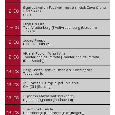
Øyafestivalen Festival met o.a. Nick Cave & the
12-08
Bad Seeds
Oslo
High On Fire
12-08
TivoliVredenburg (TivoliVredenburg (Utrecht))
Tickets
Judas Priest
12-08
013 (013 (Tilburg))
Ntjam Rosie - Who I Am
12-08
Theater aan de Parade (Theater aan de Parade
(Den Bosch))
Berg Feest Festival met o.a. Kensington
13-08
Tessenderlo
In Flames + Employed To Serve
13-08
OM (OM (Seraing))
Dynamo Metalfest Pre-party
13-08
Dynamo (Dynamo (Eindhoven))
The Ghost Inside
13-08
Doornroosje (Doornroosje (Nijmegen))