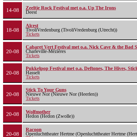
Zeeltje Rock Festival met o.a. Up The Irons
14-08
Deest
Alcest
18-08
TivoliVredenburg (TivoliVredenburg (Utrecht))
Tickets
Cabaret Vert Festival met o.a. Nick Cave & the Bad S
20-08
Charleville-Mézières
Tickets
Pukkelpop Festival met o.a. Deftones, The Hives, Sti
20-08
Hasselt
Tickets
Stick To Your Guns
20-08
Nieuwe Nor (Nieuwe Nor (Heerlen))
Tickets
Wolfmother
20-08
Hedon (Hedon (Zwolle))
Racoon
20-08
Openluchttheater Hertme (Openluchttheater Hertme (Her