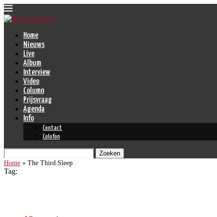
Home
Nieuws
Live
Album
Interview
Video
Column
Prijsvraag
Agenda
Info
Contact
Colofon
Zoeken
Home
»
The Third Sleep
Tag:
The Third Sleep