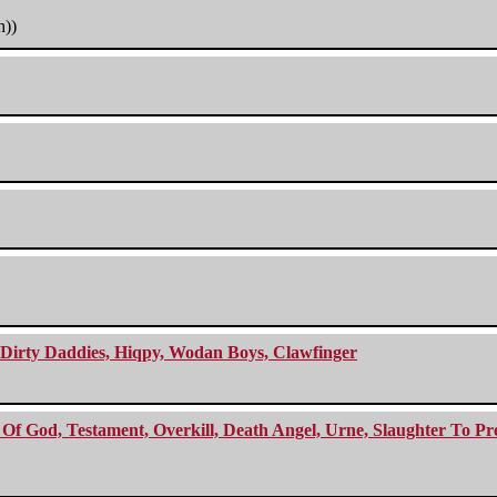
h))
e Dirty Daddies, Hiqpy, Wodan Boys, Clawfinger
f God, Testament, Overkill, Death Angel, Urne, Slaughter To Prev