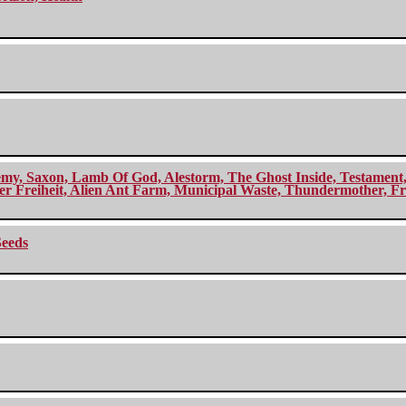
my, Saxon, Lamb Of God, Alestorm, The Ghost Inside, Testament, A
r Freiheit, Alien Ant Farm, Municipal Waste, Thundermother, Fro
Seeds