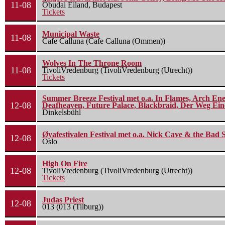
11-08
Óbudai Eiland, Budapest
Tickets
Municipal Waste
11-08
Cafe Calluna (Cafe Calluna (Ommen))
Wolves In The Throne Room
11-08
TivoliVredenburg (TivoliVredenburg (Utrecht))
Tickets
Summer Breeze Festival met o.a. In Flames, Arch Ene
12-08
Deafheaven, Future Palace, Blackbraid, Der Weg Eine
Dinkelsbühl
Øyafestivalen Festival met o.a. Nick Cave & the Bad 
12-08
Oslo
High On Fire
12-08
TivoliVredenburg (TivoliVredenburg (Utrecht))
Tickets
Judas Priest
12-08
013 (013 (Tilburg))