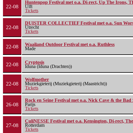
Huntenpop Festival met o.a. Di-rect, Up The Irons, 
22-08
Ulft
Tickets
DUISTER COLLECTIEF Festival met o.a. Sun Worship
22-08
Utrecht
Tickets
Waailand Outdoor Festival met o.a. Ruthless
22-08
Made
Cryptosis
22-08
Iduna (Iduna (Drachten))
Wolfmother
22-08
Muziekgieterij (Muziekgieterij (Maastricht))
Tickets
Rock en Seine Festival met o.a. Nick Cave & the Bad 
26-08
Parijs
Tickets
CuliNESSE Festival met o.a. Kensington, Di-rect, Th
27-08
Rotterdam
Tickets