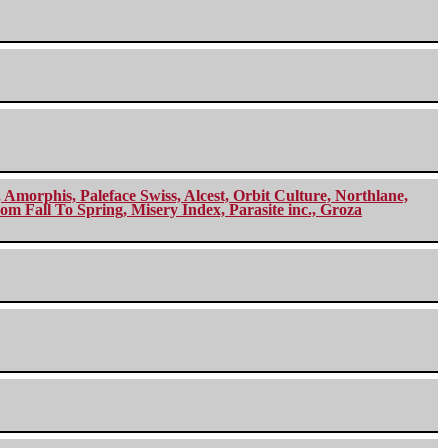
morphis, Paleface Swiss, Alcest, Orbit Culture, Northlane,
m Fall To Spring, Misery Index, Parasite inc., Groza