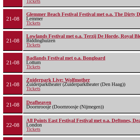
Tickets
Glemmer Beach Festival Festival met o.a. The Dirty D
21-08
Lemmer
Tickets
Lowlands Festival met o.a. Terzij De Horde, Royal B
21-08
Biddinghuizen
Tickets
Badlands Festival met o.a. Bongloard
21-08
Lottum
Tickets
Zuiderpark Live: Wolfmother
21-08
Zuiderparktheater (Zuiderparktheater (Den Haag))
Tickets
Deafheaven
21-08
Doornroosje (Doornroosje (Nijmegen))
All Points East Festival Festival met o.a. Deftones, D
22-08
London
Tickets