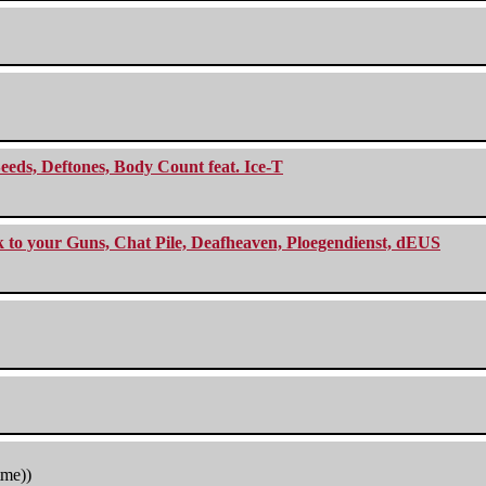
eeds, Deftones, Body Count feat. Ice-T
ck to your Guns, Chat Pile, Deafheaven, Ploegendienst, dEUS
tme))