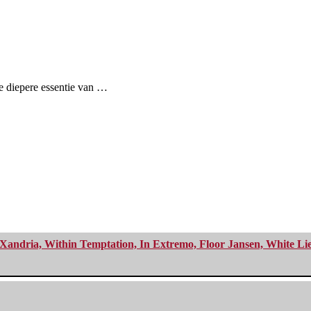
e diepere essentie van …
Xandria, Within Temptation, In Extremo, Floor Jansen, White Li