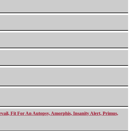
ail, Fit For An Autopsy, Amorphis, Insanity Alert, Primus,