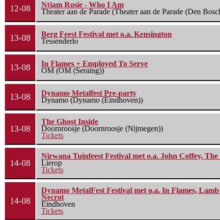
Ntjam Rosie - Who I Am
12-08
Theater aan de Parade (Theater aan de Parade (Den Bosc
Berg Feest Festival met o.a. Kensington
13-08
Tessenderlo
In Flames + Employed To Serve
13-08
OM (OM (Seraing))
Dynamo Metalfest Pre-party
13-08
Dynamo (Dynamo (Eindhoven))
The Ghost Inside
13-08
Doornroosje (Doornroosje (Nijmegen))
Tickets
Nirwana Tuinfeest Festival met o.a. John Coffey, Th
14-08
Lierop
Tickets
Dynamo MetalFest Festival met o.a. In Flames, Lamb O
Necrot
14-08
Eindhoven
Tickets