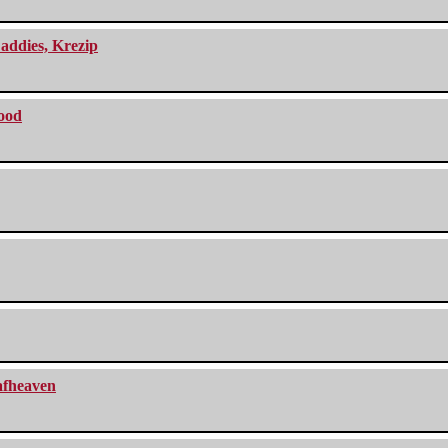
addies, Krezip
lood
eafheaven