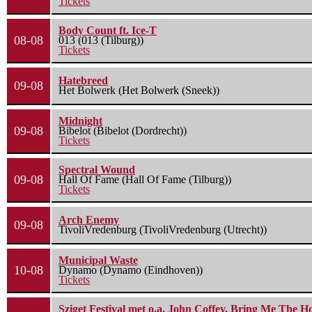
Tickets
Body Count ft. Ice-T
08-08
013 (013 (Tilburg))
Tickets
Hatebreed
09-08
Het Bolwerk (Het Bolwerk (Sneek))
Midnight
09-08
Bibelot (Bibelot (Dordrecht))
Tickets
Spectral Wound
09-08
Hall Of Fame (Hall Of Fame (Tilburg))
Tickets
Arch Enemy
09-08
TivoliVredenburg (TivoliVredenburg (Utrecht))
Municipal Waste
10-08
Dynamo (Dynamo (Eindhoven))
Tickets
Sziget Festival met o.a. John Coffey, Bring Me The H