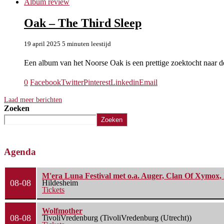
Album review
Oak – The Third Sleep
19 april 2025
5 minuten leestijd
Een album van het Noorse Oak is een prettige zoektocht naar d
0
Facebook
Twitter
Pinterest
Linkedin
Email
Laad meer berichten
Zoeken
Zoeken
Agenda
M'era Luna Festival met o.a. Auger, Clan Of Xymox, 
08-08
Hildesheim
Tickets
Wolfmother
08-08
TivoliVredenburg (TivoliVredenburg (Utrecht))