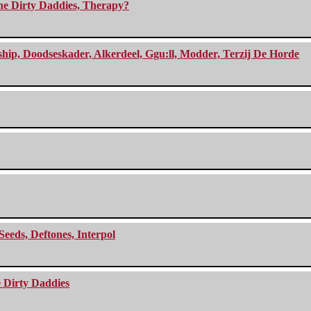
The Dirty Daddies, Therapy?
, Doodseskader, Alkerdeel, Ggu:ll, Modder, Terzij De Horde
Seeds, Deftones, Interpol
e Dirty Daddies