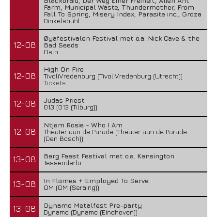
Blackbraid, Der Weg Einer Freiheit, Alien Ant
Farm, Municipal Waste, Thundermother, From
Fall To Spring, Misery Index, Parasite inc., Groza
Dinkelsbühl
Øyafestivalen Festival met o.a. Nick Cave & the
12-08
Bad Seeds
Oslo
High On Fire
12-08
TivoliVredenburg (TivoliVredenburg (Utrecht))
Tickets
Judas Priest
12-08
013 (013 (Tilburg))
Ntjam Rosie - Who I Am
12-08
Theater aan de Parade (Theater aan de Parade
(Den Bosch))
Berg Feest Festival met o.a. Kensington
13-08
Tessenderlo
In Flames + Employed To Serve
13-08
OM (OM (Seraing))
Dynamo Metalfest Pre-party
13-08
Dynamo (Dynamo (Eindhoven))