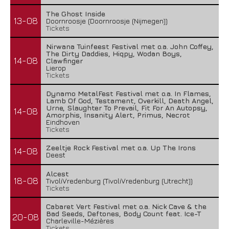
The Ghost Inside
13-08
Doornroosje (Doornroosje (Nijmegen))
Tickets
Nirwana Tuinfeest Festival met o.a. John Coffey,
The Dirty Daddies, Hiqpy, Wodan Boys,
14-08
Clawfinger
Lierop
Tickets
Dynamo MetalFest Festival met o.a. In Flames,
Lamb Of God, Testament, Overkill, Death Angel,
Urne, Slaughter To Prevail, Fit For An Autopsy,
14-08
Amorphis, Insanity Alert, Primus, Necrot
Eindhoven
Tickets
Zeeltje Rock Festival met o.a. Up The Irons
14-08
Deest
Alcest
18-08
TivoliVredenburg (TivoliVredenburg (Utrecht))
Tickets
Cabaret Vert Festival met o.a. Nick Cave & the
Bad Seeds, Deftones, Body Count feat. Ice-T
20-08
Charleville-Mézières
Tickets