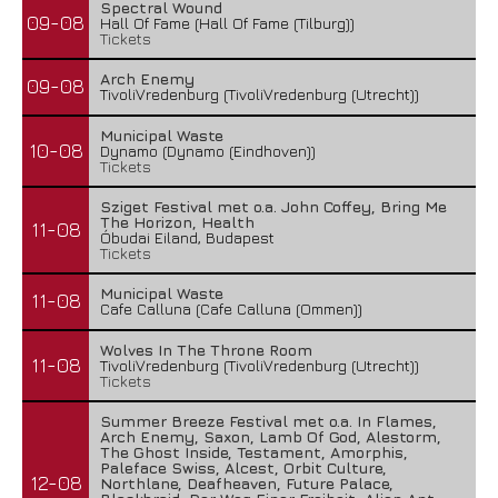
Spectral Wound
09-08
Hall Of Fame (Hall Of Fame (Tilburg))
Tickets
Arch Enemy
09-08
TivoliVredenburg (TivoliVredenburg (Utrecht))
Municipal Waste
10-08
Dynamo (Dynamo (Eindhoven))
Tickets
Sziget Festival met o.a. John Coffey, Bring Me
The Horizon, Health
11-08
Óbudai Eiland, Budapest
Tickets
Municipal Waste
11-08
Cafe Calluna (Cafe Calluna (Ommen))
Wolves In The Throne Room
11-08
TivoliVredenburg (TivoliVredenburg (Utrecht))
Tickets
Summer Breeze Festival met o.a. In Flames,
Arch Enemy, Saxon, Lamb Of God, Alestorm,
The Ghost Inside, Testament, Amorphis,
Paleface Swiss, Alcest, Orbit Culture,
12-08
Northlane, Deafheaven, Future Palace,