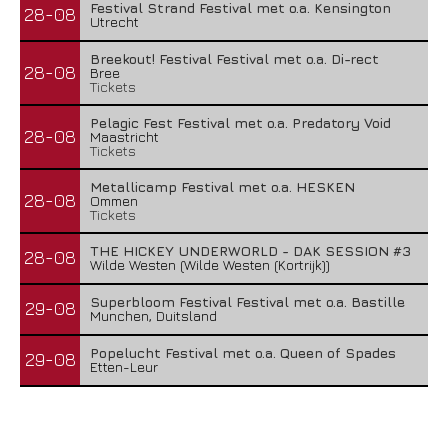
Festival Strand Festival met o.a. Kensington
28-08
Utrecht
Breekout! Festival Festival met o.a. Di-rect
28-08
Bree
Tickets
Pelagic Fest Festival met o.a. Predatory Void
28-08
Maastricht
Tickets
Metallicamp Festival met o.a. HESKEN
28-08
Ommen
Tickets
THE HICKEY UNDERWORLD - DAK SESSION #3
28-08
Wilde Westen (Wilde Westen (Kortrijk))
Superbloom Festival Festival met o.a. Bastille
29-08
Munchen, Duitsland
Popelucht Festival met o.a. Queen of Spades
29-08
Etten-Leur