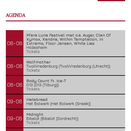
AGENDA
M'era Luna Festival met o.a. Auger, Clan Of
Xymox, Xandria, Within Temptation, In
08-08
Extremo, Floor Jansen, White Lies
Hildesheim
Tickets
Wolfmother
08-08
TivoliVredenburg (TivoliVredenburg (Utrecht))
Tickets
Body Count ft. Ice-T
08-08
013 (013 (Tilburg))
Tickets
Hatebreed
09-08
Het Bolwerk (Het Bolwerk (Sneek))
Midnight
09-08
Bibelot (Bibelot (Dordrecht))
Tickets