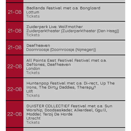
Badlands Festival met o.a. Bongloard
21-08
Lottum
Tickets
Zuiderpark Live: Wolfmother
21-08
Zuiderparktheater (Zuiderparktheater (Den Haag))
Tickets
Deafheaven
21-08
Doornroosje (Doornroosje (Nijmegen))
All Points East Festival Festival met o.a.
Deftones, Deafheaven
22-08
London
Tickets
Huntenpop Festival met o.a. Di-rect, Up The
Irons, The Dirty Daddies, Therapy?
22-08
Ulft
Tickets
DUISTER COLLECTIEF Festival met o.a. Sun
Worship, Doodseskader, Alkerdeel, Ggu:ll,
22-08
Modder, Terzij De Horde
Utrecht
Tickets