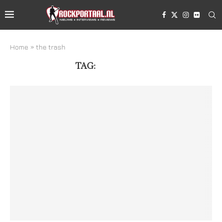
Home
»
the trash
TAG:
THE TRASH