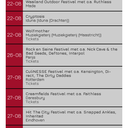
Waailand Outdoor Festival met o.a. Ruthless
22-08
Made
Cryptosis
22-08
Iduna (Iduna (Drachten))
Wolfmother
22-08
Muziekgieterij (Muziekgieterij (Maastricht))
Tickets
Rock en Seine Festival met o.a. Nick Cave & the
Bad Seeds, Deftones, Interpol
26-08
Parijs
Tickets
CuliNESSE Festival met o.a. Kensington, Di-
rect, The Dirty Daddies
27-08
Rotterdam
Tickets
Creamfields Festival met o.a. Faithless
27-08
Daresbury
Tickets
Hit The City Festival met o.a. Snapped Ankles,
27-08
Inherited
Eindhoven