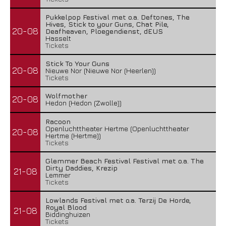
Pukkelpop Festival met o.a. Deftones, The
Hives, Stick to your Guns, Chat Pile,
20-08
Deafheaven, Ploegendienst, dEUS
Hasselt
Tickets
Stick To Your Guns
20-08
Nieuwe Nor (Nieuwe Nor (Heerlen))
Tickets
Wolfmother
20-08
Hedon (Hedon (Zwolle))
Racoon
Openluchttheater Hertme (Openluchttheater
20-08
Hertme (Hertme))
Tickets
Glemmer Beach Festival Festival met o.a. The
Dirty Daddies, Krezip
21-08
Lemmer
Tickets
Lowlands Festival met o.a. Terzij De Horde,
Royal Blood
21-08
Biddinghuizen
Tickets