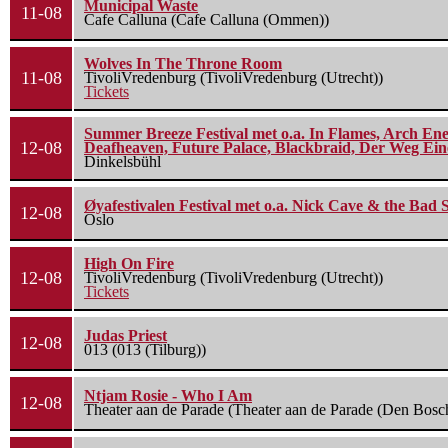
Municipal Waste
11-08
Cafe Calluna (Cafe Calluna (Ommen))
Wolves In The Throne Room
11-08
TivoliVredenburg (TivoliVredenburg (Utrecht))
Tickets
Summer Breeze Festival met o.a. In Flames, Arch Ene
12-08
Deafheaven, Future Palace, Blackbraid, Der Weg Eine
Dinkelsbühl
Øyafestivalen Festival met o.a. Nick Cave & the Bad 
12-08
Oslo
High On Fire
12-08
TivoliVredenburg (TivoliVredenburg (Utrecht))
Tickets
Judas Priest
12-08
013 (013 (Tilburg))
Ntjam Rosie - Who I Am
12-08
Theater aan de Parade (Theater aan de Parade (Den Bosc