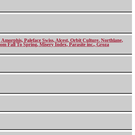
morphis, Paleface Swiss, Alcest, Orbit Culture, Northlane,
m Fall To Spring, Misery Index, Parasite inc., Groza