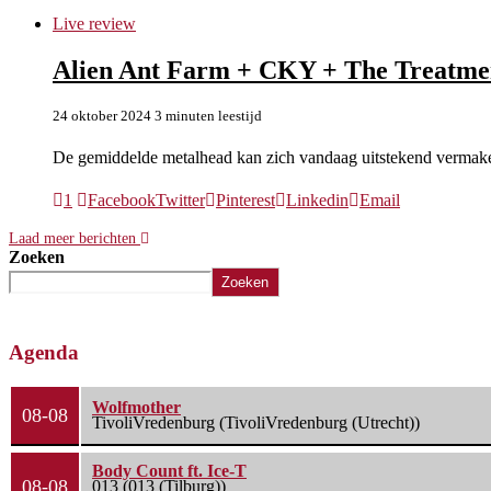
Live review
Alien Ant Farm + CKY + The Treatmen
24 oktober 2024
3 minuten leestijd
De gemiddelde metalhead kan zich vandaag uitstekend vermak
1
Facebook
Twitter
Pinterest
Linkedin
Email
Laad meer berichten
Zoeken
Zoeken
Agenda
Wolfmother
08-08
TivoliVredenburg (TivoliVredenburg (Utrecht))
Body Count ft. Ice-T
08-08
013 (013 (Tilburg))