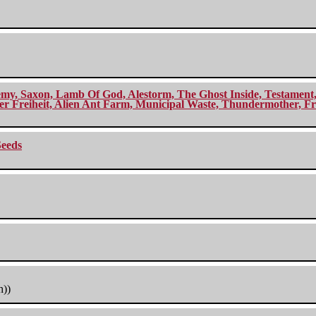
my, Saxon, Lamb Of God, Alestorm, The Ghost Inside, Testament, A
r Freiheit, Alien Ant Farm, Municipal Waste, Thundermother, Fro
Seeds
h))