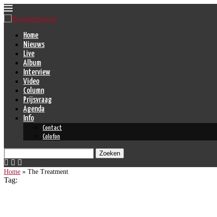
Home
Nieuws
Live
Album
Interview
Video
Column
Prijsvraag
Agenda
Info
Contact
Colofon
Zoeken
Home
»
The Treatment
Tag:
The Treatment