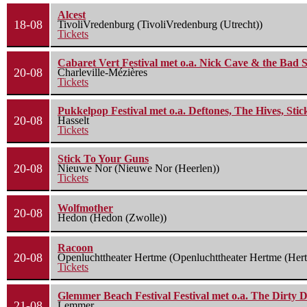
Alcest
18-08
TivoliVredenburg (TivoliVredenburg (Utrecht))
Tickets
Cabaret Vert Festival met o.a. Nick Cave & the Bad S
20-08
Charleville-Mézières
Tickets
Pukkelpop Festival met o.a. Deftones, The Hives, Sti
20-08
Hasselt
Tickets
Stick To Your Guns
20-08
Nieuwe Nor (Nieuwe Nor (Heerlen))
Tickets
Wolfmother
20-08
Hedon (Hedon (Zwolle))
Racoon
20-08
Openluchttheater Hertme (Openluchttheater Hertme (Her
Tickets
Glemmer Beach Festival Festival met o.a. The Dirty D
21-08
Lemmer