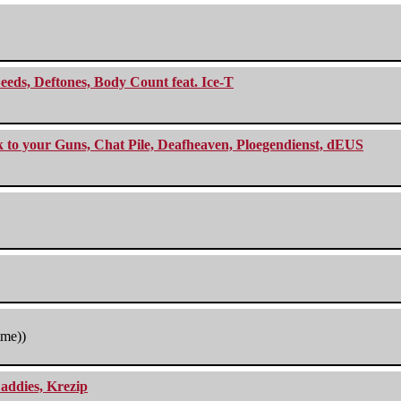
eeds, Deftones, Body Count feat. Ice-T
ck to your Guns, Chat Pile, Deafheaven, Ploegendienst, dEUS
tme))
addies, Krezip