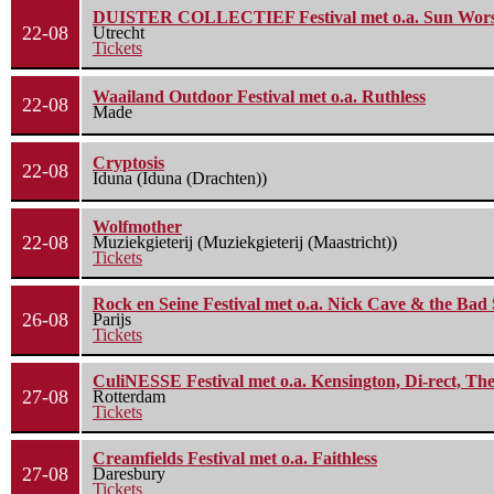
DUISTER COLLECTIEF Festival met o.a. Sun Worship
22-08
Utrecht
Tickets
Waailand Outdoor Festival met o.a. Ruthless
22-08
Made
Cryptosis
22-08
Iduna (Iduna (Drachten))
Wolfmother
22-08
Muziekgieterij (Muziekgieterij (Maastricht))
Tickets
Rock en Seine Festival met o.a. Nick Cave & the Bad 
26-08
Parijs
Tickets
CuliNESSE Festival met o.a. Kensington, Di-rect, Th
27-08
Rotterdam
Tickets
Creamfields Festival met o.a. Faithless
27-08
Daresbury
Tickets