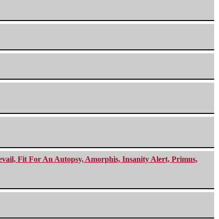
ail, Fit For An Autopsy, Amorphis, Insanity Alert, Primus,