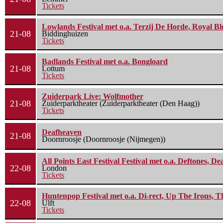
Tickets
Lowlands Festival met o.a. Terzij De Horde, Royal B
21-08
Biddinghuizen
Tickets
Badlands Festival met o.a. Bongloard
21-08
Lottum
Tickets
Zuiderpark Live: Wolfmother
21-08
Zuiderparktheater (Zuiderparktheater (Den Haag))
Tickets
Deafheaven
21-08
Doornroosje (Doornroosje (Nijmegen))
All Points East Festival Festival met o.a. Deftones, D
22-08
London
Tickets
Huntenpop Festival met o.a. Di-rect, Up The Irons, 
22-08
Ulft
Tickets