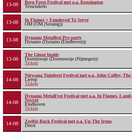
Berg Feest Festival met o.a. Kensington
13-08
Tessenderlo
In Flames + Employed To Serve
13-08
OM (OM (Seraing))
Dynamo Metalfest Pre-party
13-08
Dynamo (Dynamo (Eindhoven))
The Ghost Inside
13-08
Doornroosje (Doornroosje (Nijmegen))
Tickets
Nirwana Tuinfeest Festival met o.a. John Coffey, Th
14-08
Lierop
Tickets
Dynamo MetalFest Festival met o.a. In Flames, Lamb O
Necrot
14-08
Eindhoven
Tickets
Zeeltje Rock Festival met o.a. Up The Irons
14-08
Deest