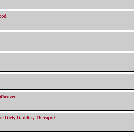
lood
eafheaven
The Dirty Daddies, Therapy?