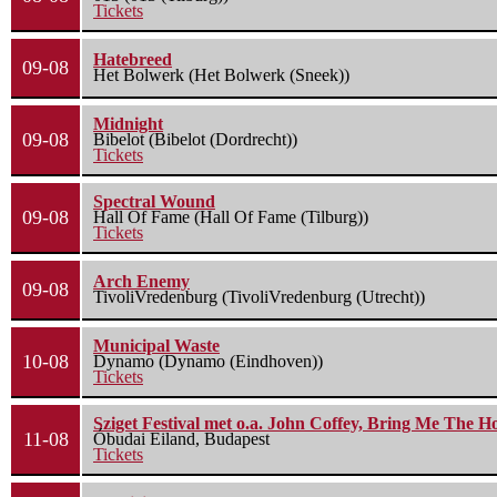
Tickets
Hatebreed
09-08
Het Bolwerk (Het Bolwerk (Sneek))
Midnight
09-08
Bibelot (Bibelot (Dordrecht))
Tickets
Spectral Wound
09-08
Hall Of Fame (Hall Of Fame (Tilburg))
Tickets
Arch Enemy
09-08
TivoliVredenburg (TivoliVredenburg (Utrecht))
Municipal Waste
10-08
Dynamo (Dynamo (Eindhoven))
Tickets
Sziget Festival met o.a. John Coffey, Bring Me The H
11-08
Óbudai Eiland, Budapest
Tickets